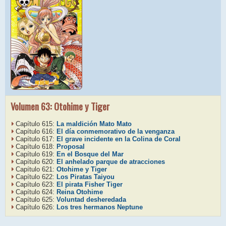
Volumen 63: Otohime y Tiger
Capítulo 615:
La maldición Mato Mato
Capítulo 616:
El día conmemorativo de la venganza
Capítulo 617:
El grave incidente en la Colina de Coral
Capítulo 618:
Proposal
Capítulo 619:
En el Bosque del Mar
Capítulo 620:
El anhelado parque de atracciones
Capítulo 621:
Otohime y Tiger
Capítulo 622:
Los Piratas Taiyou
Capítulo 623:
El pirata Fisher Tiger
Capítulo 624:
Reina Otohime
Capítulo 625:
Voluntad desheredada
Capítulo 626:
Los tres hermanos Neptune