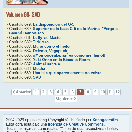
Volumen 69: SAD
Capítulo 679:
La disposición del G-5
Capítulo 680:
Superior de la base G-5 de la Marina, "Vergo el
Bambú Demoníaco"
Capítulo 681:
Luffy vs. Master
Capítulo 682:
Titiritero
Capítulo 683:
Mujer como el hielo
Capítulo 684:
Detenlo, Vegapunk
Capítulo 685:
¡¡Momonosuke, así es como me llamo!!
Capítulo 686:
Yuki Onna en la Biscuits Room
Capítulo 687:
Animal salvaje
Capítulo 688:
Mocha
Capítulo 689:
Una isla que aparentemente no existe
Capítulo 690:
SAD
Anterior
1
2
3
4
5
6
7
8
9
10
11
12
Siguiente
2004-2026 op-pirateking Copyright © diseñado por
Xenogearsifm
.
Esta obra está bajo una
licencia de Creative Commons
.
Todas las marcas comerciales ™ son de sus respectivos dueños.