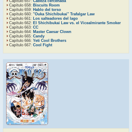
Capítulo 657:
Cabeza cercenada
Capítulo 658:
Biscuits Room
Capítulo 659:
Hablo del torso
Capítulo 660:
"Ouka Shichibukai" Trafalgar Law
Capítulo 661:
Los salteadores del lago
Capítulo 662:
El Shichibukai Law vs. el Vicealmirante Smoker
Capítulo 663:
CC
Capítulo 664:
Master Caesar Clown
Capítulo 665:
Candy
Capítulo 666:
Yeti Cool Brothers
Capítulo 667:
Cool Fight