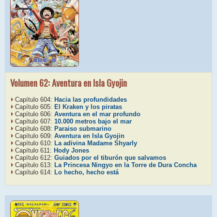
Volumen 62: Aventura en Isla Gyojin
Capítulo 604:
Hacia las profundidades
Capítulo 605:
El Kraken y los piratas
Capítulo 606:
Aventura en el mar profundo
Capítulo 607:
10.000 metros bajo el mar
Capítulo 608:
Paraiso submarino
Capítulo 609:
Aventura en Isla Gyojin
Capítulo 610:
La adivina Madame Shyarly
Capítulo 611:
Hody Jones
Capítulo 612:
Guiados por el tiburón que salvamos
Capítulo 613:
La Princesa Ningyo en la Torre de Dura Concha
Capítulo 614:
Lo hecho, hecho está