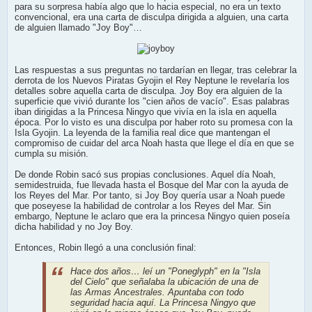
para su sorpresa había algo que lo hacia especial, no era un texto
convencional, era una carta de disculpa dirigida a alguien, una carta
de alguien llamado "Joy Boy"…
Las respuestas a sus preguntas no tardarían en llegar, tras celebrar la
derrota de los Nuevos Piratas Gyojin el Rey Neptune le revelaría los
detalles sobre aquella carta de disculpa. Joy Boy era alguien de la
superficie que vivió durante los "cien años de vacío". Esas palabras
iban dirigidas a la Princesa Ningyo que vivía en la isla en aquella
época. Por lo visto es una disculpa por haber roto su promesa con la
Isla Gyojin. La leyenda de la familia real dice que mantengan el
compromiso de cuidar del arca Noah hasta que llege el día en que se
cumpla su misión.
De donde Robin sacó sus propias conclusiones. Aquel día Noah,
semidestruida, fue llevada hasta el Bosque del Mar con la ayuda de
los Reyes del Mar. Por tanto, si Joy Boy quería usar a Noah puede
que poseyese la habilidad de controlar a los Reyes del Mar. Sin
embargo, Neptune le aclaro que era la princesa Ningyo quien poseía
dicha habilidad y no Joy Boy.
Entonces, Robin llegó a una conclusión final:
Hace dos años… leí un "Poneglyph" en la "Isla
del Cielo" que señalaba la ubicación de una de
las Armas Ancestrales. Apuntaba con todo
seguridad hacia aquí. La Princesa Ningyo que