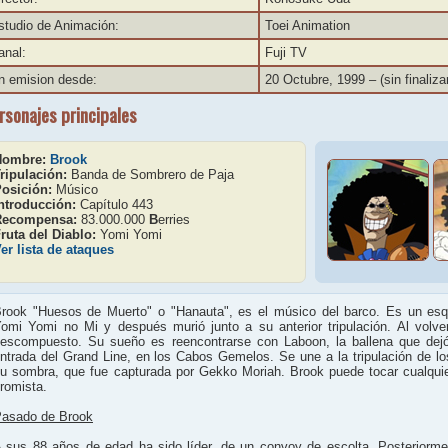
studio de Animación:
Toei Animation
anal:
Fuji TV
n emision desde:
20 Octubre, 1999
– (sin finaliza
rsonajes principales
Nombre:
Brook
ripulación:
Banda de Sombrero de Paja
osición:
Músico
ntroducción:
Capítulo 443
Recompensa:
83.000.000
B
erries
ruta del Diablo:
Yomi Yomi
er lista de ataques
rook "Huesos de Muerto" o "Hanauta", es el músico del barco. Es un esqu
omi Yomi no Mi y después murió junto a su anterior tripulación. Al volve
escompuesto. Su sueño es reencontrarse con Laboon, la ballena que dejó c
ntrada del Grand Line, en los Cabos Gemelos. Se une a la tripulación de lo
u sombra, que fue capturada por Gekko Moriah. Brook puede tocar cualquie
romista.
asado de Brook
 sus 88 años de edad ha sido líder, de un convoy de escolta. Posteriorme