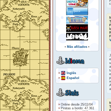
c
T
P
I
F
V
•
Más afiliados
•
J
Id
i
oma
e
u
a
t
Inglés
e
p
Español
r
A
a
Stats
Online desde 25/11/04
T
Piratas a bordo: 47.361
P