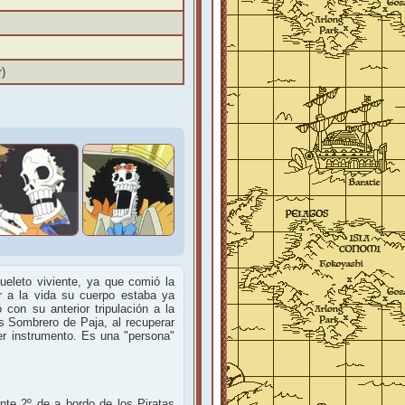
r)
eleto viviente, ya que comió la
r a la vida su cuerpo estaba ya
on su anterior tripulación a la
s Sombrero de Paja, al recuperar
r instrumento. Es una "persona"
nte 2º de a bordo de los Piratas