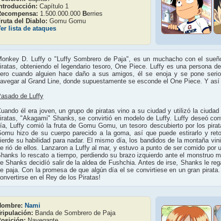
ntroducción:
Capítulo 1
Recompensa:
1.500.000.000
B
erries
ruta del Diablo:
Gomu Gomu
er lista de ataques
onkey D. Luffy o "Luffy Sombrero de Paja", es un muchacho con el sueño 
iratas, obteniendo el legendario tesoro, One Piece. Luffy es una persona 
ero cuando alguien hace daño a sus amigos, él se enoja y se pone serio.
avegar al Grand Line, donde supuestamente se esconde el One Piece. Y as
asado de Luffy
uando él era joven, un grupo de piratas vino a su ciudad y utilizó la ciuda
iratas, "Akagami" Shanks, se convirtió en modelo de Luffy. Luffy deseó con
ía, Luffy comió la fruta de Gomu Gomu, un tesoro descubierto por los pir
omu hizo de su cuerpo parecido a la goma, así que puede estirarlo y reto
ierde su habilidad para nadar. El mismo día, los bandidos de la montaña vini
e rió de ellos. Lanzaron a Luffy al mar, y estuvo a punto de ser comido po
hanks lo rescato a tiempo, perdiendo su brazo izquierdo ante el monstruo m
e Shanks decidíó salir de la aldea de Fushchia. Antes de irse, Shanks le re
e paja. Con la promesa de que algún día el se convirtiese en un gran pirata
onvertirse en el Rey de los Piratas!
Nombre:
Nami
ripulación:
Banda de Sombrero de Paja
osición:
Navegante