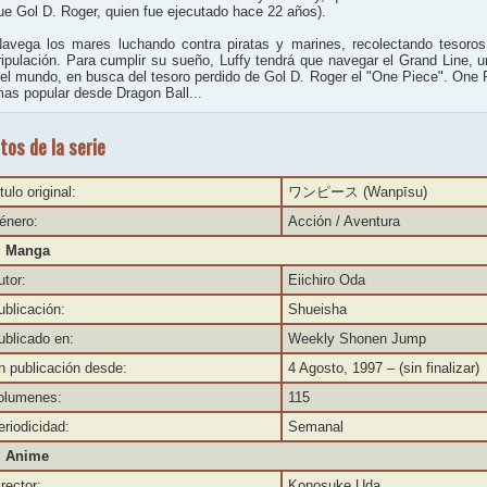
ue Gol D. Roger, quien fue ejecutado hace 22 años).
avega los mares luchando contra piratas y marines, recolectando tesor
ripulación. Para cumplir su sueño, Luffy tendrá que navegar el Grand Line, 
el mundo, en busca del tesoro perdido de Gol D. Roger el "One Piece". One
as popular desde Dragon Ball...
tos de la serie
tulo original:
ワンピース (Wanpīsu)
énero:
Acción / Aventura
Manga
utor:
Eiichiro Oda
ublicación:
Shueisha
ublicado en:
Weekly Shonen Jump
n publicación desde:
4 Agosto, 1997
– (sin finalizar)
olumenes:
115
eriodicidad:
Semanal
Anime
rector:
Konosuke Uda