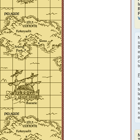
I
F
V
N
s
B
e
p
c
t
P
N
t
l
t
e
s
s
e
T