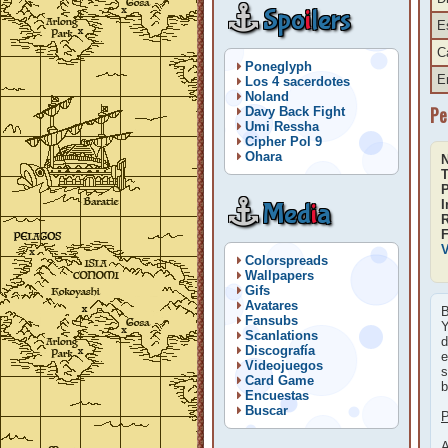
Spo
i
lers
E
C
Poneglyph
E
Los 4 sacerdotes
Noland
Pe
Davy Back Fight
Umi Ressha
Cipher Pol 9
Ohara
T
P
Med
i
a
I
F
V
Colorspreads
Wallpapers
Gifs
Avatares
B
Fansubs
Y
Scanlations
d
Discografía
e
Videojuegos
s
Card Game
b
Encuestas
Buscar
P
A