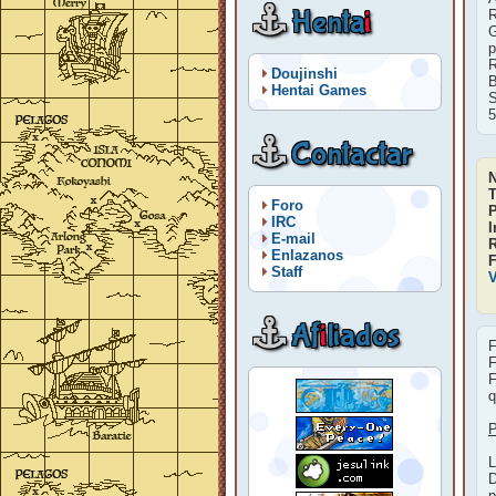
Henta
i
R
G
p
R
Doujinshi
B
Hentai Games
S
5
Contactar
T
Foro
P
IRC
I
E-mail
Enlazanos
F
Staff
V
Af
i
liados
F
F
F
q
P
L
D
p