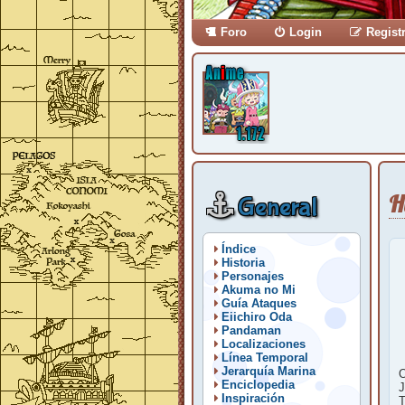
Foro
Login
Regist
H
General
Índice
Historia
Personajes
Akuma no Mi
Guía Ataques
Eiichiro Oda
Pandaman
Localizaciones
Línea Temporal
Jerarquía Marina
O
Enciclopedia
J
Inspiración
T