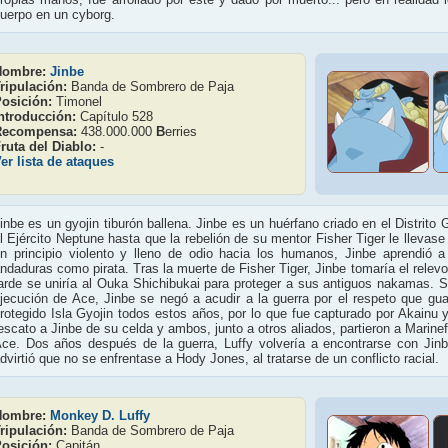
uerpo en un cyborg.
Nombre:
Jinbe
ripulación:
Banda de Sombrero de Paja
osición:
Timonel
ntroducción:
Capítulo 528
Recompensa:
438.000.000
B
erries
ruta del Diablo:
-
er lista de ataques
inbe es un gyojin tiburón ballena. Jinbe es un huérfano criado en el Distrito G
l Ejército Neptune hasta que la rebelión de su mentor Fisher Tiger le llevase
n principio violento y lleno de odio hacia los humanos, Jinbe aprendió
ndaduras como pirata. Tras la muerte de Fisher Tiger, Jinbe tomaría el rele
arde se uniría al Ouka Shichibukai para proteger a sus antiguos nakamas. S
jecución de Ace, Jinbe se negó a acudir a la guerra por el respeto que gua
rotegido Isla Gyojin todos estos años, por lo que fue capturado por Akainu
escato a Jinbe de su celda y ambos, junto a otros aliados, partieron a Marinef
ce. Dos años después de la guerra, Luffy volvería a encontrarse con Jinb
dvirtió que no se enfrentase a Hody Jones, al tratarse de un conflicto racial.
Nombre:
Monkey D. Luffy
ripulación:
Banda de Sombrero de Paja
osición:
Capitán