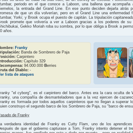
umbar, periodo en el que conoce a Laboon, una ballena que acompaña a 
emelos, la entrada del Grand Line. En ese punto deciden dejarla atrás po
romesa de que un día volverían, pero en el Grand Line una enfermedad fat
umbar, Yorki; y Brook ocupa el puesto de capitán. La tripulación capitanea
rook promete que volvería a ver a Laboon gracias a los poderes de su 
hichibukai, Gekko Moriah roba su sombra, por lo que obliga a Brook a perma
0 años.
Nombre:
Franky
ripulación:
Banda de Sombrero de Paja
osición:
Carpintero
ntroducción:
Capítulo 329
Recompensa:
94.000.000
B
erries
ruta del Diablo:
-
er lista de ataques
ranky "el cyborg", es el carpintero del barco. Antes era la cara oculta de
ranky, una compañía de desmanteladores que a la vez ejercen de cazarec
ranky es formada por todos aquellos carpinteros que no llegan a superar 
uien construyo el segundo barco de los Sombrero de Paja, su "barco de ensu
asado de Franky
a verdadera identidad de Franky es Cutty Flam, uno de los aprendices 
espués de que el gobierno capturase a Tom, Franky intento detener el tr
ropias manos, fue arrollado por este y dado por muerto... pero en realidad 