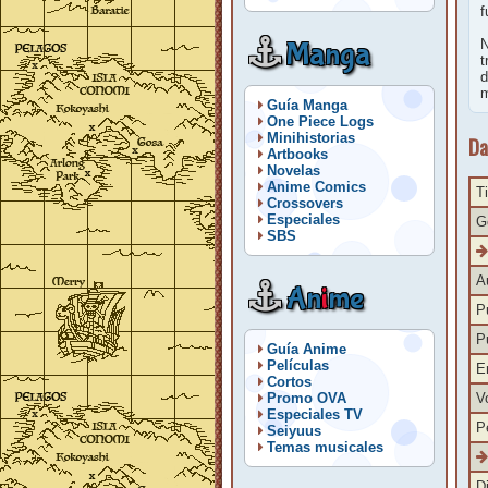
f
Manga
N
t
d
m
Guía Manga
One Piece Logs
Minihistorias
Da
Artbooks
Novelas
Anime Comics
Ti
Crossovers
Especiales
G
SBS
A
An
i
me
P
P
Guía Anime
Películas
E
Cortos
V
Promo OVA
Especiales TV
P
Seiyuus
Temas musicales
Di