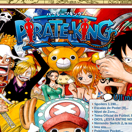
Últ
i
mo
Spoilers 1.190...
Escalas de Poder [9]...
Nivel de Zoro...
Tema Oficial de Fútbol.
DIOS, ¿ESTÁ ENTRE NO
Nintendo Switch 2, la su
Imu era......
Pokémon Pocket...