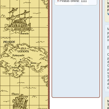
Piratas online: 1111
I
F
V
M
p
p
n
P
C
p
d
G
p
s
S
d
d
c
T
P