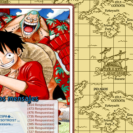
s mensajes
(314 Respuestas)
(473 Respuestas)
(476 Respuestas)
 ESPA�...
(735 Respuestas)
SOTROS? ...
(114 Respuestas)
cesora...
(385 Respuestas)
(106 Respuestas)
(727 Respuestas)