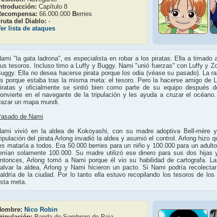
ntroducción:
Capítulo 8
Recompensa:
66.000.000
B
erries
ruta del Diablo:
-
er lista de ataques
ami "la gata ladrona", es especialista en robar a los piratas. Ella a timado
us tesoros. Incluso timo a Luffy y Buggy. Nami "unió fuerzas" con Luffy y Z
uggy. Ella no desea hacerse pirata porque los odia (véase su pasado). La raz
s porque estaba tras la misma meta: el tesoro. Pero la hacerse amigo de L
iratas y oficialmente se sintió bien como parte de su equipo después 
onvierte en el navegante de la tripulación y les ayuda a cruzar el océan
razar un mapa mundi.
asado de Nami
ami vivió en la aldea de Kokoyashi, con su madre adoptiva Bell-mère y
ripulación del pirata Arlong invadió la aldea y asumió el control. Arlong hizo 
es mataría a todos. Era 50.000 berries para un niño y 100.000 para un adulto
enían solamente 100.000. Su madre utilizó ese dinero para sus dos hijas 
ntonces, Arlong tomó a Nami porque él vio su habilidad de cartografa. La
alvar la aldea, Arlong y Nami hicieron un pacto. Si Nami podría recolectar
aldría de la ciudad. Por lo tanto ella estuvo recopilando los tesoros de los
sta meta.
Nombre:
Nico Robin
ripulación:
Banda de Sombrero de Paja