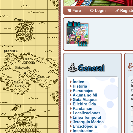
Foro
Login
Regist
E
General
S
Índice
f
Historia
c
Personajes
a
Akuma no Mi
r
Guía Ataques
Eiichiro Oda
T
Pandaman
Localizaciones
Línea Temporal
Jerarquía Marina
T
Enciclopedia
Inspiración