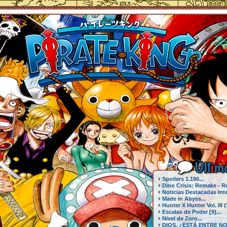
Últ
i
mo
Spoilers 1.190...
Dino Crisis: Remake - Ru
Noticias Destacadas Inte
Made in Abyss...
Hunter X Hunter Vol. III (
Escalas de Poder [9]...
Nivel de Zoro...
DIOS, ¿ESTÁ ENTRE NO