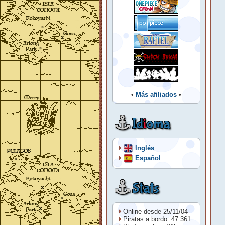
•
Más afiliados
•
Id
i
oma
Inglés
Español
Stats
Online desde 25/11/04
Piratas a bordo: 47.361