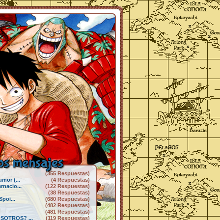
s mensajes
(355 Respuestas)
mor (...
(4 Respuestas)
rnacio...
(122 Respuestas)
(38 Respuestas)
Spoi...
(680 Respuestas)
(482 Respuestas)
(481 Respuestas)
SOTROS? ...
(119 Respuestas)