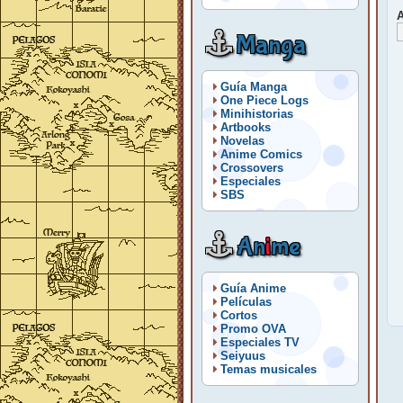
A
Manga
Guía Manga
One Piece Logs
Minihistorias
Artbooks
Novelas
Anime Comics
Crossovers
Especiales
SBS
An
i
me
Guía Anime
Películas
Cortos
Promo OVA
Especiales TV
Seiyuus
Temas musicales