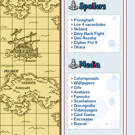
Spo
i
lers
Poneglyph
Los 4 sacerdotes
Noland
Davy Back Fight
Umi Ressha
Cipher Pol 9
Ohara
Med
i
a
Colorspreads
Wallpapers
Gifs
Avatares
Fansubs
Scanlations
Discografía
Videojuegos
Card Game
Encuestas
Buscar