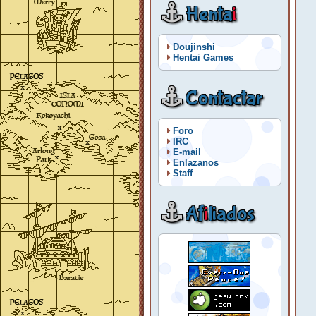
Henta
i
Doujinshi
Hentai Games
Contactar
Foro
IRC
E-mail
Enlazanos
Staff
Af
i
liados