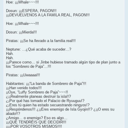
Hoe: ¡¡¡Whale~~~!!!
Dosun: ¡¡¡ESPERA, PAGON!!!
¡¡¡DEVUELVENOS A LA FAMILA REAL, PAGON!!!
Hoe: ¡¡¡Whale~~~!!!
Dosun: ¡¡¡Mierda!!!
Piratas: ¡¡¡Se ha llevado a la familia real!!!
Neptune: …¿Qué acaba de suceder…?
Hah.
Hah.
¡¡¡Parece como… si Jinbe hubiese tramado algún tipo de plan junto a
los “Sombrero de Paja”…!!!
Piratas: ¡¡¡Uwaaaa!!!
Habitantes: ¡¡¡“La banda de Sombrero de Paja”!!!
¡¡¡Han venido todos!!!
¡¡Oye, “Luffy Sombrero de Paja”~~~!!
¿¡¡Realmente planeas destruir la isla!!?
¿¡Por qué has tomado el Palacio de Ryuuguu!?
¿¡Eres tú quien ha estado secuestrando ningyos!?
¡¡¡Respóndenos!!! ¿¡¡Eres enemigo de Isla Gyojin!!? ¿¡¡O eres su
aliado!!?
¿Amigo… o enemigo? Eso es algo…
¡¡¡QUE TENDRÉIS QUE DECIDIR!!!
¡¡¡¡POR VOSOTROS MISMOS!!!!