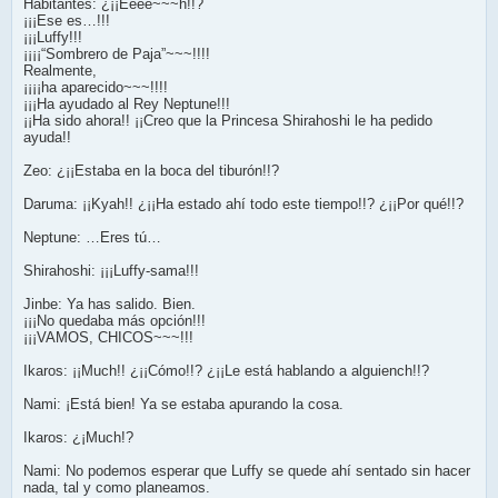
Habitantes: ¿¡¡Eeee~~~h!!?
¡¡¡Ese es…!!!
¡¡¡Luffy!!!
¡¡¡¡“Sombrero de Paja”~~~!!!!
Realmente,
¡¡¡¡ha aparecido~~~!!!!
¡¡¡Ha ayudado al Rey Neptune!!!
¡¡Ha sido ahora!! ¡¡Creo que la Princesa Shirahoshi le ha pedido
ayuda!!
Zeo: ¿¡¡Estaba en la boca del tiburón!!?
Daruma: ¡¡Kyah!! ¿¡¡Ha estado ahí todo este tiempo!!? ¿¡¡Por qué!!?
Neptune: …Eres tú…
Shirahoshi: ¡¡¡Luffy-sama!!!
Jinbe: Ya has salido. Bien.
¡¡¡No quedaba más opción!!!
¡¡¡VAMOS, CHICOS~~~!!!
Ikaros: ¡¡Much!! ¿¡¡Cómo!!? ¿¡¡Le está hablando a alguiench!!?
Nami: ¡Está bien! Ya se estaba apurando la cosa.
Ikaros: ¿¡Much!?
Nami: No podemos esperar que Luffy se quede ahí sentado sin hacer
nada, tal y como planeamos.