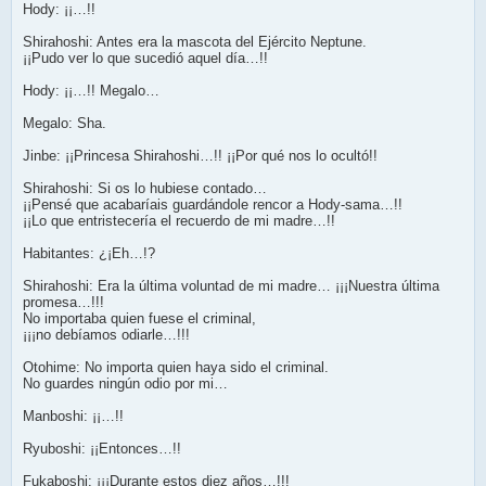
Hody: ¡¡…!!
Shirahoshi: Antes era la mascota del Ejército Neptune.
¡¡Pudo ver lo que sucedió aquel día…!!
Hody: ¡¡…!! Megalo…
Megalo: Sha.
Jinbe: ¡¡Princesa Shirahoshi…!! ¡¡Por qué nos lo ocultó!!
Shirahoshi: Si os lo hubiese contado…
¡¡Pensé que acabaríais guardándole rencor a Hody-sama…!!
¡¡Lo que entristecería el recuerdo de mi madre…!!
Habitantes: ¿¡Eh…!?
Shirahoshi: Era la última voluntad de mi madre… ¡¡¡Nuestra última
promesa…!!!
No importaba quien fuese el criminal,
¡¡¡no debíamos odiarle…!!!
Otohime: No importa quien haya sido el criminal.
No guardes ningún odio por mi…
Manboshi: ¡¡…!!
Ryuboshi: ¡¡Entonces…!!
Fukaboshi: ¡¡¡Durante estos diez años…!!!