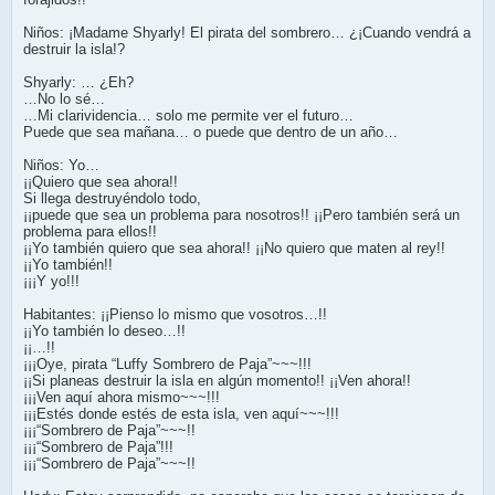
Niños: ¡Madame Shyarly! El pirata del sombrero… ¿¡Cuando vendrá a
destruir la isla!?
Shyarly: … ¿Eh?
…No lo sé…
…Mi clarividencia… solo me permite ver el futuro…
Puede que sea mañana… o puede que dentro de un año…
Niños: Yo…
¡¡Quiero que sea ahora!!
Si llega destruyéndolo todo,
¡¡puede que sea un problema para nosotros!! ¡¡Pero también será un
problema para ellos!!
¡¡Yo también quiero que sea ahora!! ¡¡No quiero que maten al rey!!
¡¡Yo también!!
¡¡¡Y yo!!!
Habitantes: ¡¡Pienso lo mismo que vosotros…!!
¡¡Yo también lo deseo…!!
¡¡…!!
¡¡¡Oye, pirata “Luffy Sombrero de Paja”~~~!!!
¡¡Si planeas destruir la isla en algún momento!! ¡¡Ven ahora!!
¡¡¡Ven aquí ahora mismo~~~!!!
¡¡¡Estés donde estés de esta isla, ven aquí~~~!!!
¡¡¡“Sombrero de Paja”~~~!!
¡¡¡“Sombrero de Paja”!!!
¡¡¡“Sombrero de Paja”~~~!!