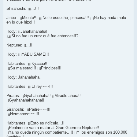
Shirahoshi: ¡¡¡…!!!
Jinbe: ¡¡¡Miente!!! ¡¡¡No le escuche, princesa!!! ¡¡¡No hay nada malo
en lo que hizo!!!
Hody: ¡¡Jahahahahaha!!
¿¡¡Si no fue un error qué fue entonces!!?
Neptune: ¡¡…!!
Hody: ¡¡¡YABU SAME!!!
Habitantes: ¡¡¡Kyaaaa!!!
¡¡¡Su majestad!!! ¡¡¡Príncipes!!!
Hody: Jahahahaha.
Habitantes: ¡¡¡El rey~~~!!!
Piratas: ¡¡Gyahahahaha!! ¡¡Miradle ahora!!
¡¡Gyahahahahahaha!!
Sirahoshi: ¡¡¡Padre~~~!!!
¡¡¡Hermanos~~~!!!
Habitantes: ¡¡Esto es ridículo…!!
¡¡Realmente van a matar al Gran Guerrero Neptune!!
¡¡Ya no queda ningún combatiente…!! ¡¡Y los enemigos son 100.000
forajidos!!