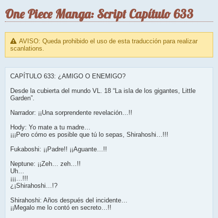
One Piece Manga: Script Capítulo 633
AVISO: Queda prohibido el uso de esta traducción para realizar
scanlations.
CAPÍTULO 633: ¿AMIGO O ENEMIGO?
Desde la cubierta del mundo VL. 18 “La isla de los gigantes, Little
Garden”.
Narrador: ¡¡Una sorprendente revelación…!!
Hody: Yo mate a tu madre…
¡¡¡Pero cómo es posible que tú lo sepas, Shirahoshi…!!!
Fukaboshi: ¡¡Padre!! ¡¡Aguante…!!
Neptune: ¡¡Zeh… zeh…!!
Uh…
¡¡¡…!!!
¿¡Shirahoshi…!?
Shirahoshi: Años después del incidente…
¡¡Megalo me lo contó en secreto…!!