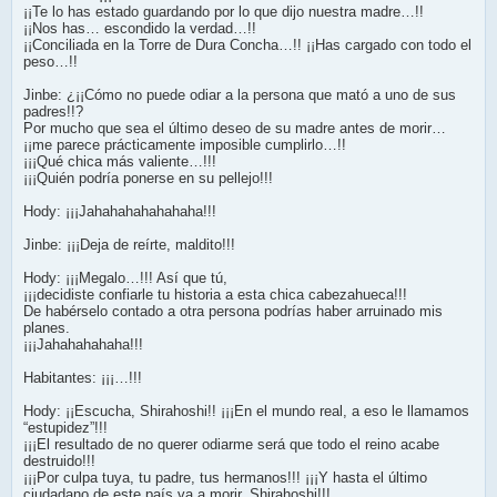
¡¡Te lo has estado guardando por lo que dijo nuestra madre…!!
¡¡Nos has… escondido la verdad…!!
¡¡Conciliada en la Torre de Dura Concha…!! ¡¡Has cargado con todo el
peso…!!
Jinbe: ¿¡¡Cómo no puede odiar a la persona que mató a uno de sus
padres!!?
Por mucho que sea el último deseo de su madre antes de morir…
¡¡me parece prácticamente imposible cumplirlo…!!
¡¡¡Qué chica más valiente…!!!
¡¡¡Quién podría ponerse en su pellejo!!!
Hody: ¡¡¡Jahahahahahahaha!!!
Jinbe: ¡¡¡Deja de reírte, maldito!!!
Hody: ¡¡¡Megalo…!!! Así que tú,
¡¡¡decidiste confiarle tu historia a esta chica cabezahueca!!!
De habérselo contado a otra persona podrías haber arruinado mis
planes.
¡¡¡Jahahahahaha!!!
Habitantes: ¡¡¡…!!!
Hody: ¡¡Escucha, Shirahoshi!! ¡¡¡En el mundo real, a eso le llamamos
“estupidez”!!!
¡¡¡El resultado de no querer odiarme será que todo el reino acabe
destruido!!!
¡¡¡Por culpa tuya, tu padre, tus hermanos!!! ¡¡¡Y hasta el último
ciudadano de este país va a morir, Shirahoshi!!!