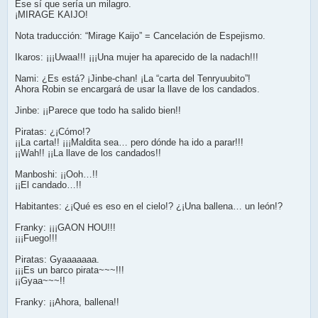
Ese sí que sería un milagro.
¡MIRAGE KAIJO!
Nota traducción: “Mirage Kaijo” = Cancelación de Espejismo.
Ikaros: ¡¡¡Uwaa!!! ¡¡¡Una mujer ha aparecido de la nadach!!!
Nami: ¿Es está? ¡Jinbe-chan! ¡La “carta del Tenryuubito”!
Ahora Robin se encargará de usar la llave de los candados.
Jinbe: ¡¡Parece que todo ha salido bien!!
Piratas: ¿¡Cómo!?
¡¡La carta!! ¡¡¡Maldita sea… pero dónde ha ido a parar!!!
¡¡Wah!! ¡¡La llave de los candados!!
Manboshi: ¡¡Ooh…!!
¡¡El candado…!!
Habitantes: ¿¡Qué es eso en el cielo!? ¿¡Una ballena… un león!?
Franky: ¡¡¡GAON HOU!!!
¡¡¡Fuego!!!
Piratas: Gyaaaaaaa.
¡¡¡Es un barco pirata~~~!!!
¡¡Gyaa~~~!!
Franky: ¡¡Ahora, ballena!!