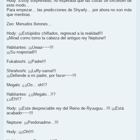
Hody: Estoy sorprendido, no esperaba que las cosas se torciesen de
este modo…
Para empezar… las predicciones de Shyarly… por ahora no son más
que mentiras.
Zeo: Menudos llorones…
Hody: ¡¡¡Estúpidos chiflados, regresad a la realidad!!!
¡¡Mirad como tomo la cabeza del antiguo rey Neptune!!
Habitantes: ¡¡¡Uwaa~~~!!!
¡¡¡Su majestad!!!
Fukaboshi: ¡¡¡Padre!!!
Shirahoshi: ¡¡¡Luffy-sama!!!
¡¡¡Defiende a mi padre, por favor~~~!!!
Megalo: ¿¡¡Oo… oh!!?
Habitantes: ¿¡¡Megalo…!!?
¿¡¡Eh!!?
Hody: ¡¡¡Este despreciable rey del Reino de Ryuuguu…!!! ¡¡¡Está
acabado~~~!!!
Neptune: ¡¡¡Perdonadme…!!!
Hody: ¡¡¡¡Oh!!!!