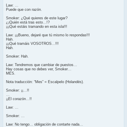
Law: …
Puede que con razón.
Smoker: ¿Qué quieres de este lugar?
¿¡Quién está tras esto…!?
¡¡¡Qué estáis tramando en esta isla!!!
Law: ¡¡¡Bueno, dejaré que tú mismo lo respondas!!!
Hah.
¡¡¡Qué tramáis VOSOTROS…!!!
Hah.
Smoker: Hah.
Law: Tendremos que cambiar de puestos…
Hay cosas que no debes ver, Smoker…
MES.
Nota traducción: “Mes” = Escalpelo (Holandés).
Smoker: ¡¡…!!
…
¡¡El corazón…!!
Law: …
Smoker: …
Law: No tengo… obligación de contarte nada…