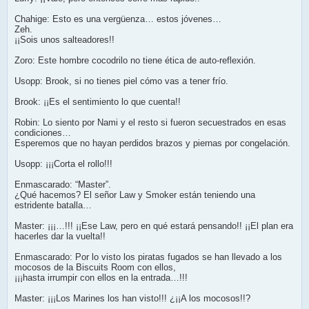
Chahige: Esto es una vergüenza… estos jóvenes…
Zeh.
¡¡Sois unos salteadores!!
Zoro: Este hombre cocodrilo no tiene ética de auto-reflexión.
Usopp: Brook, si no tienes piel cómo vas a tener frío.
Brook: ¡¡Es el sentimiento lo que cuenta!!
Robin: Lo siento por Nami y el resto si fueron secuestrados en esas
condiciones…
Esperemos que no hayan perdidos brazos y piernas por congelación.
Usopp: ¡¡¡Corta el rollo!!!
Enmascarado: “Master”.
¿Qué hacemos? El señor Law y Smoker están teniendo una
estridente batalla…
Master: ¡¡¡…!!! ¡¡Ese Law, pero en qué estará pensando!! ¡¡El plan era
hacerles dar la vuelta!!
Enmascarado: Por lo visto los piratas fugados se han llevado a los
mocosos de la Biscuits Room con ellos,
¡¡¡hasta irrumpir con ellos en la entrada…!!!
Master: ¡¡¡Los Marines los han visto!!! ¿¡¡A los mocosos!!?