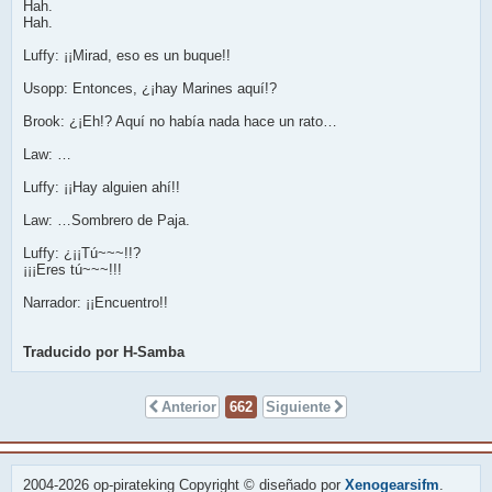
Hah.
Hah.
Luffy: ¡¡Mirad, eso es un buque!!
Usopp: Entonces, ¿¡hay Marines aquí!?
Brook: ¿¡Eh!? Aquí no había nada hace un rato…
Law: …
Luffy: ¡¡Hay alguien ahí!!
Law: …Sombrero de Paja.
Luffy: ¿¡¡Tú~~~!!?
¡¡¡Eres tú~~~!!!
Narrador: ¡¡Encuentro!!
Traducido por H-Samba
Anterior
662
Siguiente
2004-2026 op-pirateking Copyright © diseñado por
Xenogearsifm
.