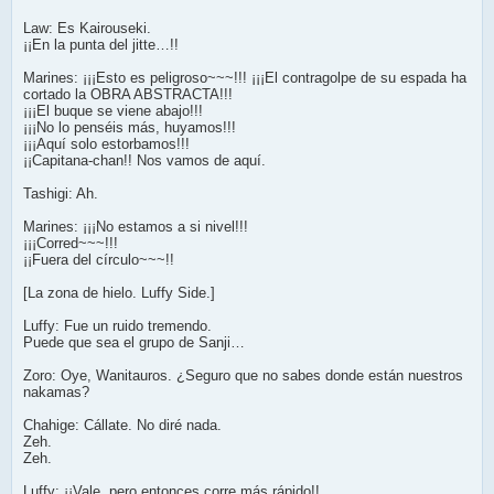
Law: Es Kairouseki.
¡¡En la punta del jitte…!!
Marines: ¡¡¡Esto es peligroso~~~!!! ¡¡¡El contragolpe de su espada ha
cortado la OBRA ABSTRACTA!!!
¡¡¡El buque se viene abajo!!!
¡¡¡No lo penséis más, huyamos!!!
¡¡¡Aquí solo estorbamos!!!
¡¡Capitana-chan!! Nos vamos de aquí.
Tashigi: Ah.
Marines: ¡¡¡No estamos a si nivel!!!
¡¡¡Corred~~~!!!
¡¡Fuera del círculo~~~!!
[La zona de hielo. Luffy Side.]
Luffy: Fue un ruido tremendo.
Puede que sea el grupo de Sanji…
Zoro: Oye, Wanitauros. ¿Seguro que no sabes donde están nuestros
nakamas?
Chahige: Cállate. No diré nada.
Zeh.
Zeh.
Luffy: ¡¡Vale, pero entonces corre más rápido!!