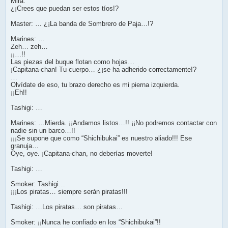
Mira.
¿¡Crees que puedan ser estos tíos!?
Master: … ¿¡La banda de Sombrero de Paja…!?
Marines: …
Zeh… zeh…
¡¡…!!
Las piezas del buque flotan como hojas…
¡Capitana-chan! Tu cuerpo… ¿¡se ha adherido correctamente!?
…
Olvídate de eso, tu brazo derecho es mi pierna izquierda.
¡¡Eh!!
Tashigi: …
Marines: …Mierda. ¡¡Andamos listos…!! ¡¡No podremos contactar con
nadie sin un barco…!!
¡¡¡Se supone que como “Shichibukai” es nuestro aliado!!! Ese
granuja…
Oye, oye. ¡Capitana-chan, no deberías moverte!
Tashigi: …
Smoker: Tashigi…
¡¡¡Los piratas… siempre serán piratas!!!
Tashigi: …Los piratas… son piratas…
Smoker: ¡¡Nunca he confiado en los “Shichibukai”!!