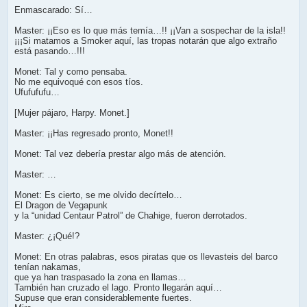
Enmascarado: Sí…
Master: ¡¡Eso es lo que más temía…!! ¡¡Van a sospechar de la isla!!
¡¡¡Si matamos a Smoker aquí, las tropas notarán que algo extraño
está pasando…!!!
Monet: Tal y como pensaba.
No me equivoqué con esos tíos.
Ufufufufu…
[Mujer pájaro, Harpy. Monet.]
Master: ¡¡Has regresado pronto, Monet!!
Monet: Tal vez debería prestar algo más de atención.
Master: …
Monet: Es cierto, se me olvido decírtelo…
El Dragon de Vegapunk
y la “unidad Centaur Patrol” de Chahige, fueron derrotados.
Master: ¿¡Qué!?
Monet: En otras palabras, esos piratas que os llevasteis del barco
tenían nakamas,
que ya han traspasado la zona en llamas…
También han cruzado el lago. Pronto llegarán aquí…
Supuse que eran considerablemente fuertes.