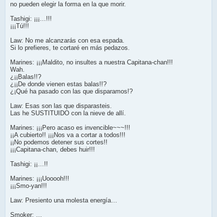
no pueden elegir la forma en la que morir.
Tashigi: ¡¡¡…!!!
¡¡¡Tú!!!
Law: No me alcanzarás con esa espada.
Si lo prefieres, te cortaré en más pedazos.
Marines: ¡¡¡Maldito, no insultes a nuestra Capitana-chan!!!
Wah.
¿¡¡Balas!!?
¿¡¡De donde vienen estas balas!!?
¿¡Qué ha pasado con las que disparamos!?
Law: Esas son las que disparasteis.
Las he SUSTITUIDO con la nieve de allí.
Marines: ¡¡¡Pero acaso es invencible~~~!!!
¡¡A cubierto!! ¡¡¡Nos va a cortar a todos!!!
¡¡No podemos detener sus cortes!!
¡¡¡Capitana-chan, debes huir!!!
Tashigi: ¡¡…!!
Marines: ¡¡¡Uooooh!!!
¡¡¡Smo-yan!!!
Law: Presiento una molesta energía…
Smoker: …