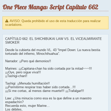
One Piece Manga: Script Capítulo 662
AVISO: Queda prohibido el uso de esta traducción para realizar
scanlations.
CAPÍTULO 662: EL SHICHIBUKAI LAW VS. EL VICEALMIRANTE
SMOKER
Desde la cubierta del mundo VL. 43 “Impel Down: La nueva bestia
torturado del infierno, Minochihuahua”.
Narrador: ¡¡Pero qué demonios!!
Marines: ¡¡¡Capitana-chan ha sido cortada por la mitad~~~!!!
¡¡¡Oye, pero sigue viva!!!
¡¡Tashigi-chan!!
Tashigi: ¡¡Menuda humillación!!
¡¡¡Permitirme respirar tras haber sido cortada…!!!
¡¡¡Si me cortas, al menos dame muerte!!! ¡¡¡Trafalgar!!!
Law: ¿Una minucia como esa es la que define a un maestro
espadachín?
Recuerda esto, mujer Marine…
Los débiles,