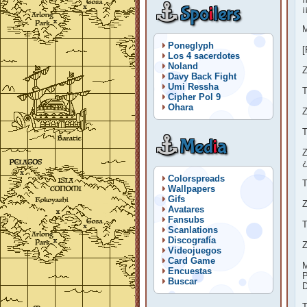
Spo
i
lers
¡
M
Poneglyph
[
Los 4 sacerdotes
Noland
Z
Davy Back Fight
Umi Ressha
T
Cipher Pol 9
Ohara
Z
T
Med
i
a
Z
¿
Colorspreads
T
Wallpapers
Gifs
Z
Avatares
Fansubs
T
Scanlations
Discografía
Z
Videojuegos
Card Game
M
Encuestas
P
Buscar
D
T