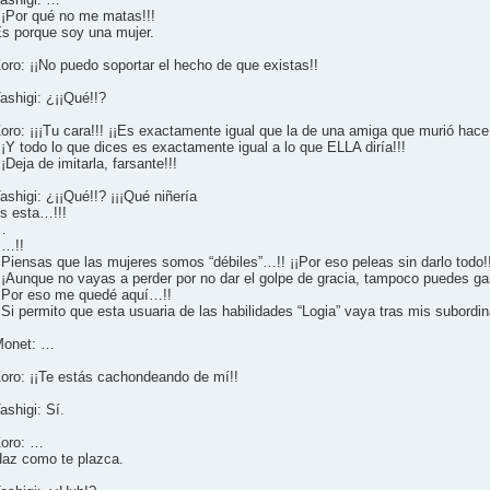
¡¡Por qué no me matas!!!
s porque soy una mujer.
oro: ¡¡No puedo soportar el hecho de que existas!!
ashigi: ¿¡¡Qué!!?
oro: ¡¡¡Tu cara!!! ¡¡Es exactamente igual que la de una amiga que murió hace
¡¡Y todo lo que dices es exactamente igual a lo que ELLA diría!!!
¡¡Deja de imitarla, farsante!!!
ashigi: ¿¡¡Qué!!? ¡¡¡Qué niñería
s esta…!!!
…
¡…!!
¡Piensas que las mujeres somos “débiles”…!! ¡¡Por eso peleas sin darlo todo!
¡¡Aunque no vayas a perder por no dar el golpe de gracia, tampoco puedes gan
¡Por eso me quedé aquí…!!
¡Si permito que esta usuaria de las habilidades “Logia” vaya tras mis subordi
Monet: …
oro: ¡¡Te estás cachondeando de mí!!
ashigi: Sí.
oro: …
az como te plazca.