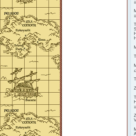
¡
M
¡
T
S
H
H
M
T
M
¿
T
Z
T
H
¡
Z
V
M
A