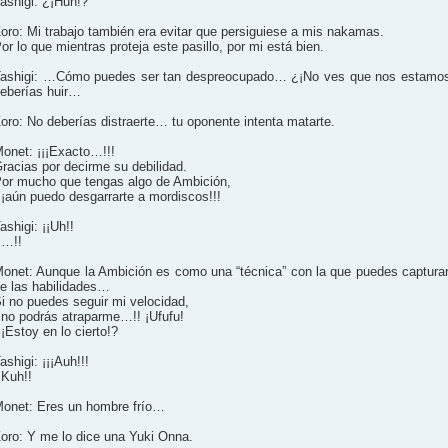
ashigi: ¿¡Huh!?
oro: Mi trabajo también era evitar que persiguiese a mis nakamas.
or lo que mientras proteja este pasillo, por mi está bien.
ashigi: …Cómo puedes ser tan despreocupado… ¿¡No ves que nos estamos
eberías huir…
oro: No deberías distraerte… tu oponente intenta matarte.
onet: ¡¡¡Exacto…!!!
racias por decirme su debilidad.
or mucho que tengas algo de Ambición,
¡¡aún puedo desgarrarte a mordiscos!!!
ashigi: ¡¡Uh!!
¡…!!
onet: Aunque la Ambición es como una “técnica” con la que puedes capturar 
e las habilidades…
i no puedes seguir mi velocidad,
¡no podrás atraparme…!! ¡Ufufu!
¡Estoy en lo cierto!?
ashigi: ¡¡¡Auh!!!
¡Kuh!!
onet: Eres un hombre frío…
oro: Y me lo dice una Yuki Onna.