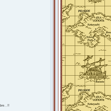
mbre…!!