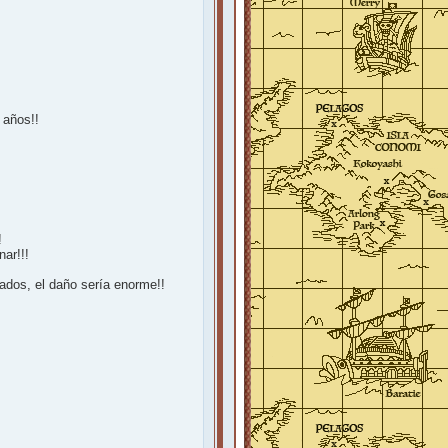
 años!!
!
ar!!!
nados, el daño sería enorme!!