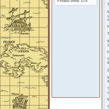
Piratas online: 1174
T
M
¿
¡
N
T
M
¡
N
T
Z
M
d
T
¡
M
T