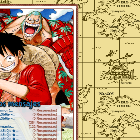
s mensajes
mor (...
(4 Respuestas)
b0je –...
(0 Respuestas)
b0je –...
(0 Respuestas)
(354 Respuestas)
rnacio...
(122 Respuestas)
k3b0je �...
(0 Respuestas)
k3b0je �...
(0 Respuestas)
k3b0je �...
(0 Respuestas)