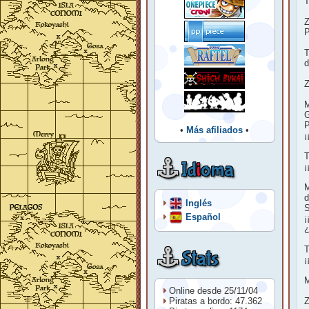
T
Z
P
T
d
Z
M
G
P
•
Más afiliados
•
¡
T
Id
i
oma
¡
M
d
Inglés
S
Español
¡
¿
T
Stats
¡
M
Online desde 25/11/04
Piratas a bordo: 47.362
Z