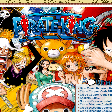
Últ
i
mo
Dino Crisis: Remake - Ru
Crobo Coupon Code 51k3
Crobo Coupon Code 51k3
Spoilers 1.190...
Noticias Destacadas Inte
Crobo Discount Code 51
Crobo Discount Code 51
Crobo Discount Code 51