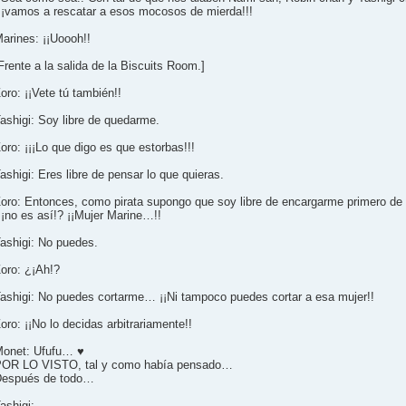
¡¡vamos a rescatar a esos mocosos de mierda!!!
arines: ¡¡Uoooh!!
Frente a la salida de la Biscuits Room.]
oro: ¡¡Vete tú también!!
ashigi: Soy libre de quedarme.
oro: ¡¡¡Lo que digo es que estorbas!!!
ashigi: Eres libre de pensar lo que quieras.
oro: Entonces, como pirata supongo que soy libre de encargarme primero de t
¡no es así!? ¡¡Mujer Marine…!!
ashigi: No puedes.
oro: ¿¡Ah!?
ashigi: No puedes cortarme… ¡¡Ni tampoco puedes cortar a esa mujer!!
oro: ¡¡No lo decidas arbitrariamente!!
onet: Ufufu… ♥
OR LO VISTO, tal y como había pensado…
espués de todo…
ashigi: …