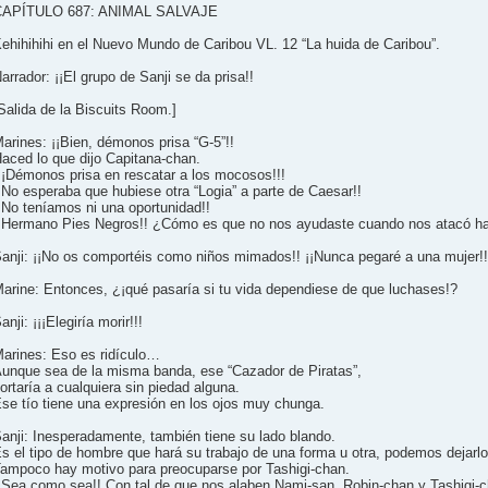
CAPÍTULO 687: ANIMAL SALVAJE
ehihihihi en el Nuevo Mundo de Caribou VL. 12 “La huida de Caribou”.
arrador: ¡¡El grupo de Sanji se da prisa!!
Salida de la Biscuits Room.]
arines: ¡¡Bien, démonos prisa “G-5”!!
aced lo que dijo Capitana-chan.
¡¡Démonos prisa en rescatar a los mocosos!!!
¡No esperaba que hubiese otra “Logia” a parte de Caesar!!
¡No teníamos ni una oportunidad!!
¡Hermano Pies Negros!! ¿Cómo es que no nos ayudaste cuando nos atacó ha
anji: ¡¡No os comportéis como niños mimados!! ¡¡Nunca pegaré a una mujer!!
arine: Entonces, ¿¡qué pasaría si tu vida dependiese de que luchases!?
anji: ¡¡¡Elegiría morir!!!
arines: Eso es ridículo…
unque sea de la misma banda, ese “Cazador de Piratas”,
ortaría a cualquiera sin piedad alguna.
se tío tiene una expresión en los ojos muy chunga.
anji: Inesperadamente, también tiene su lado blando.
s el tipo de hombre que hará su trabajo de una forma u otra, podemos dejar
ampoco hay motivo para preocuparse por Tashigi-chan.
¡Sea como sea!! Con tal de que nos alaben Nami-san, Robin-chan y Tashigi-c