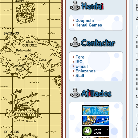
Henta
i
¡
E
Z
Doujinshi
Hentai Games
T
Z
Contactar
¡
¡
T
Foro
e
IRC
E-mail
¡
Enlazanos
¡
Staff
¡
¡
¡
Af
i
liados
Z
T
Z
H