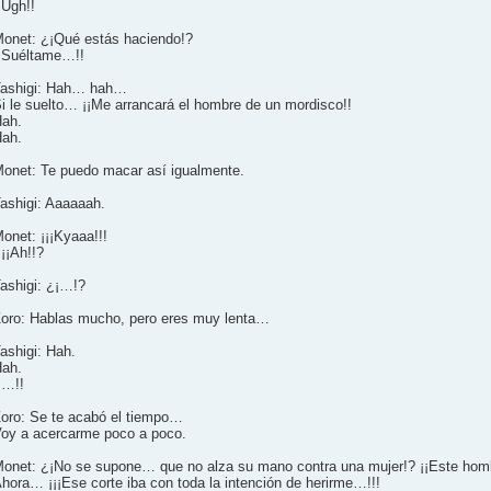
¡Ugh!!
onet: ¿¡Qué estás haciendo!?
¡Suéltame…!!
ashigi: Hah… hah…
i le suelto… ¡¡Me arrancará el hombre de un mordisco!!
ah.
ah.
onet: Te puedo macar así igualmente.
ashigi: Aaaaaah.
onet: ¡¡¡Kyaaa!!!
¡¡Ah!!?
ashigi: ¿¡…!?
oro: Hablas mucho, pero eres muy lenta…
ashigi: Hah.
ah.
¡…!!
oro: Se te acabó el tiempo…
oy a acercarme poco a poco.
onet: ¿¡No se supone… que no alza su mano contra una mujer!? ¡¡Este ho
hora… ¡¡¡Ese corte iba con toda la intención de herirme…!!!