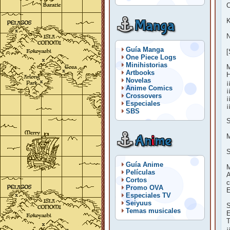
Manga
K
N
Guía Manga
[
One Piece Logs
Minihistorias
M
Artbooks
H
Novelas
¡
Anime Comics
¡
Crossovers
¡
Especiales
¡
SBS
S
An
i
me
M
S
Guía Anime
M
Películas
A
Cortos
c
Promo OVA
E
Especiales TV
Seiyuus
S
Temas musicales
E
T
¡