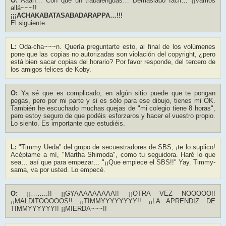
O:
Aaah… Con que un trabalenguas… Demasiado fácil… ¡¡Vamos
allá~~~!!
¡¡¡ACHAKABATASABADARAPPA…!!!
El siguiente.
L:
Oda-cha~~~n. Quería preguntarte esto, al final de los volúmenes
pone que las copias no autorizadas son violación del copyright, ¿pero
está bien sacar copias del horario? Por favor responde, del tercero de
los amigos felices de Koby.
O:
Ya sé que es complicado, en algún sitio puede que te pongan
pegas, pero por mi parte y si es sólo para ese dibujo, tienes mi OK.
También he escuchado muchas quejas de "mi colegio tiene 8 horas",
pero estoy seguro de que podéis esforzaros y hacer el vuestro propio.
Lo siento. Es importante que estudiéis.
L:
"Timmy Ueda" del grupo de secuestradores de SBS, ¡te lo suplico!
Acéptame a mí, "Martha Shimoda", como tu seguidora. Haré lo que
sea… así que para empezar… "¡¡Que empiece el SBS!!" Yay. Timmy-
sama, va por usted. Lo empecé.
O:
¡¡……..!! ¡¡GYAAAAAAAAA!! ¡¡OTRA VEZ NOOOOO!!
¡¡MALDITOOOOOS!! ¡¡TIMMYYYYYYYY!! ¡¡LA APRENDIZ DE
TIMMYYYYYY!! ¡¡MIERDA~~~!!