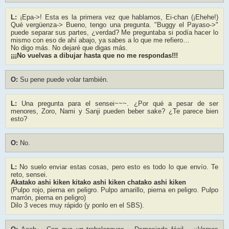
L:
¡Epa->! Esta es la primera vez que hablamos, Ei-chan (¡Ehehe!)
Qué vergüenza-> Bueno, tengo una pregunta. "Buggy el Payaso->"
puede separar sus partes, ¿verdad? Me preguntaba si podía hacer lo
mismo con eso de ahí abajo, ya sabes a lo que me refiero…
No digo más. No dejaré que digas más.
¡¡¡No vuelvas a dibujar hasta que no me respondas!!!
O:
Su pene puede volar también.
L:
Una pregunta para el sensei~~~. ¿Por qué a pesar de ser
menores, Zoro, Nami y Sanji pueden beber sake? ¿Te parece bien
esto?
O:
No.
L:
No suelo enviar estas cosas, pero esto es todo lo que envío. Te
reto, sensei.
Akatako ashi kiken kitako ashi kiken chatako ashi kiken
(Pulpo rojo, pierna en peligro. Pulpo amarillo, pierna en peligro. Pulpo
marrón, pierna en peligro)
Dilo 3 veces muy rápido (y ponlo en el SBS).