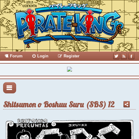
Forum
Login
Register
Shitsumon o Boshuu Suru (SBS) 12