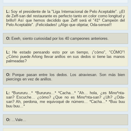
L:
Soy el presidente de la "Liga Internacional de Pelo Aceptable". ¡¡El
de Zeff-san del restaurante es perfecto tanto en color como longitud y
brillo!! Así que hemos decidido que Zeff será el "41º Campeón del
Pelo Aceptable". ¡Felicidades! ¡¡Algo que objetar, Oda-sensei!!
O:
Eeeh, siento curiosidad por los 40 campeones anteriores.
L:
He estado pensando esto por un tiempo, ¡"cómo", "CÓMO"!
¿Cómo puede Arlong llevar anillos en sus dedos si tiene las manos
palmeadas?
O:
Porque pasan entre los dedos. Los atraviesan. Son más bien
piercings en vez de anillos.
L:
*Burururu…* *Burururu…* *Cacha…* "Ah… hola, ¿es Mino*nta-
san? Escuche… ¿cómo? ¿Que no es Mino*nta-san? ¿Uh? ¿Oda-
san? Ah, perdona, me equivoqué de número… *Cacha…* *Buu buu
buu buu…*
O:
…Vale…