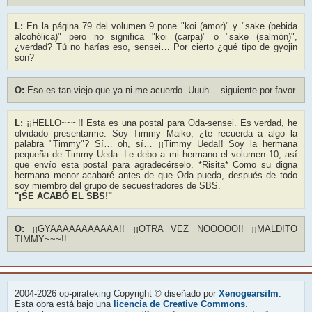
L:
En la página 79 del volumen 9 pone "koi (amor)" y "sake (bebida
alcohólica)" pero no significa "koi (carpa)" o "sake (salmón)",
¿verdad? Tú no harías eso, sensei… Por cierto ¿qué tipo de gyojin
son?
O:
Eso es tan viejo que ya ni me acuerdo. Uuuh… siguiente por favor.
L:
¡¡HELLO~~~!! Esta es una postal para Oda-sensei. Es verdad, he
olvidado presentarme. Soy Timmy Maiko, ¿te recuerda a algo la
palabra "Timmy"? Sí… oh, sí… ¡¡Timmy Ueda!! Soy la hermana
pequeña de Timmy Ueda. Le debo a mi hermano el volumen 10, así
que envío esta postal para agradecérselo. *Risita* Como su digna
hermana menor acabaré antes de que Oda pueda, después de todo
soy miembro del grupo de secuestradores de SBS.
"¡SE ACABÓ EL SBS!"
O:
¡¡GYAAAAAAAAAAA!! ¡¡OTRA VEZ NOOOOO!! ¡¡MALDITO
TIMMY~~~!!
2004-2026 op-pirateking Copyright © diseñado por
Xenogearsifm
.
Esta obra está bajo una
licencia de Creative Commons
.