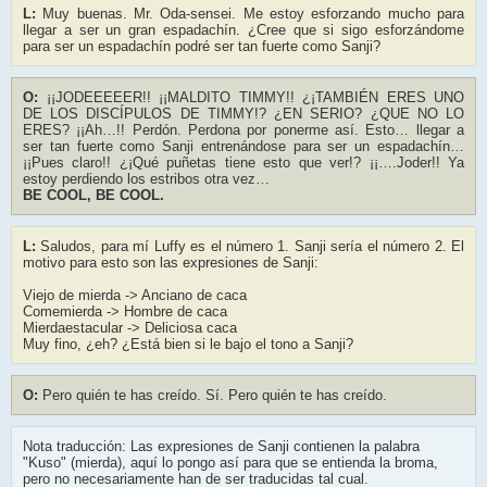
L:
Muy buenas. Mr. Oda-sensei. Me estoy esforzando mucho para
llegar a ser un gran espadachín. ¿Cree que si sigo esforzándome
para ser un espadachín podré ser tan fuerte como Sanji?
O:
¡¡JODEEEEER!! ¡¡MALDITO TIMMY!! ¿¡TAMBIÉN ERES UNO
DE LOS DISCÍPULOS DE TIMMY!? ¿EN SERIO? ¿QUE NO LO
ERES? ¡¡Ah…!! Perdón. Perdona por ponerme así. Esto… llegar a
ser tan fuerte como Sanji entrenándose para ser un espadachín…
¡¡Pues claro!! ¿¡Qué puñetas tiene esto que ver!? ¡¡….Joder!! Ya
estoy perdiendo los estribos otra vez…
BE COOL, BE COOL.
L:
Saludos, para mí Luffy es el número 1. Sanji sería el número 2. El
motivo para esto son las expresiones de Sanji:
Viejo de mierda -> Anciano de caca
Comemierda -> Hombre de caca
Mierdaestacular -> Deliciosa caca
Muy fino, ¿eh? ¿Está bien si le bajo el tono a Sanji?
O:
Pero quién te has creído. Sí. Pero quién te has creído.
Nota traducción: Las expresiones de Sanji contienen la palabra
"Kuso" (mierda), aquí lo pongo así para que se entienda la broma,
pero no necesariamente han de ser traducidas tal cual.