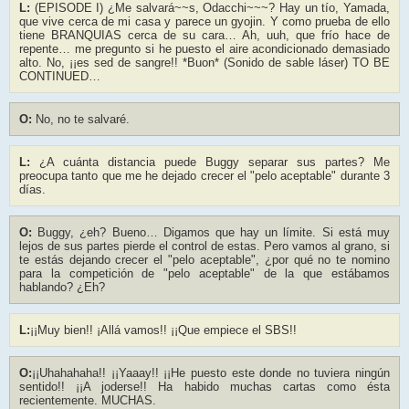
L:
(EPISODE I) ¿Me salvará~~s, Odacchi~~~? Hay un tío, Yamada,
que vive cerca de mi casa y parece un gyojin. Y como prueba de ello
tiene BRANQUIAS cerca de su cara… Ah, uuh, que frío hace de
repente… me pregunto si he puesto el aire acondicionado demasiado
alto. No, ¡¡es sed de sangre!! *Buon* (Sonido de sable láser) TO BE
CONTINUED…
O:
No, no te salvaré.
L:
¿A cuánta distancia puede Buggy separar sus partes? Me
preocupa tanto que me he dejado crecer el "pelo aceptable" durante 3
días.
O:
Buggy, ¿eh? Bueno… Digamos que hay un límite. Si está muy
lejos de sus partes pierde el control de estas. Pero vamos al grano, si
te estás dejando crecer el "pelo aceptable", ¿por qué no te nomino
para la competición de "pelo aceptable" de la que estábamos
hablando? ¿Eh?
L:
¡¡Muy bien!! ¡Allá vamos!! ¡¡Que empiece el SBS!!
O:
¡¡Uhahahaha!! ¡¡Yaaay!! ¡¡He puesto este donde no tuviera ningún
sentido!! ¡¡A joderse!! Ha habido muchas cartas como ésta
recientemente. MUCHAS.