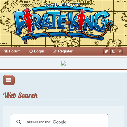
Forum
Login
Register
Web Search