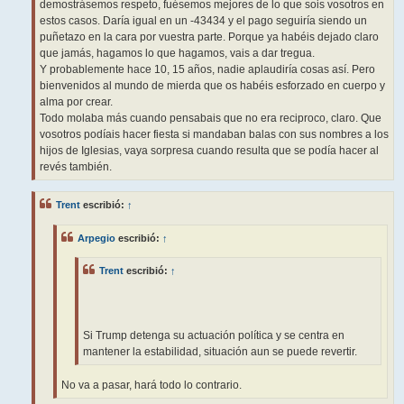
demostrásemos respeto, fuésemos mejores de lo que sois vosotros en
estos casos. Daría igual en un -43434 y el pago seguiría siendo un
puñetazo en la cara por vuestra parte. Porque ya habéis dejado claro
que jamás, hagamos lo que hagamos, vais a dar tregua.
Y probablemente hace 10, 15 años, nadie aplaudiría cosas así. Pero
bienvenidos al mundo de mierda que os habéis esforzado en cuerpo y
alma por crear.
Todo molaba más cuando pensabais que no era reciproco, claro. Que
vosotros podíais hacer fiesta si mandaban balas con sus nombres a los
hijos de Iglesias, vaya sorpresa cuando resulta que se podía hacer al
revés también.
Trent
escribió:
↑
Arpegio
escribió:
↑
Trent
escribió:
↑
Si Trump detenga su actuación política y se centra en
mantener la estabilidad, situación aun se puede revertir.
No va a pasar, hará todo lo contrario.