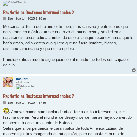
Re: Noticias Destacas Internacionales 2
M
Dom Sep 14, 2025 1:39 pm
e
n
Me cansa el tema del fulano este, pero más cansino y patético es que
s
conviertan en mártir a un ser que hizo el mundo peor y se dedico a
a
j
esparcir discursos odio a cambio de dinero, aunque reconozcamos que lo
e
haría gratis, odio contra cualquiera que no fuera hombre, blanco,
cristiano, americano y que no sea pobre.
E incluso ahora muerto sigue jodiendo al mundo, no todos son capaces
de ello
Rockorn
Almirante
Re: Noticias Destacas Internacionales 2
M
Dom Sep 14, 2025 4:27 pm
e
n
Aprovechando para hablar de otros temas más interesantes, me
s
fascina que en Perú el mundial de desayunos de Ibai se haya convertido
a
j
en poco más que un asunto de Estado.
e
Sabía que a los peruanos le caían palos de toda América Latina, de
manera injusta y exagerada en mi opinión, pero no hasta el punto de