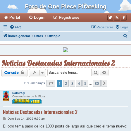
Foro de One Piece Pirateking
Portal
Login
Registrarse
FAQ
Registrarse
Login
B
Índice general
Otros
Offtopic
u
s
c
Noticias Destacadas Internacionales 2
a
r
Buscar
Búsqueda ava
Cerrado
Página
1
2
1
de
3
80
4
5
80
1195 mensajes
Siguiente
…
Sakuragi
Comandante de la Flota
Noticias Destacadas Internacionales 2
M
Dom Sep 14, 2025 6:59 am
e
n
El otro tema paso de los 1000 posts de largo así que creo el tema nuevo:
s