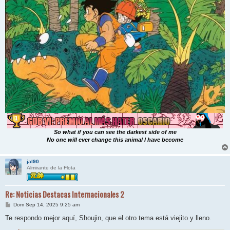
So what if you can see the darkest side of me
No one will ever change this animal I have become
jal90
Almirante de la Flota
Re: Noticias Destacas Internacionales 2
M
Dom Sep 14, 2025 9:25 am
e
n
Te respondo mejor aquí, Shoujin, que el otro tema está viejito y lleno.
s
a