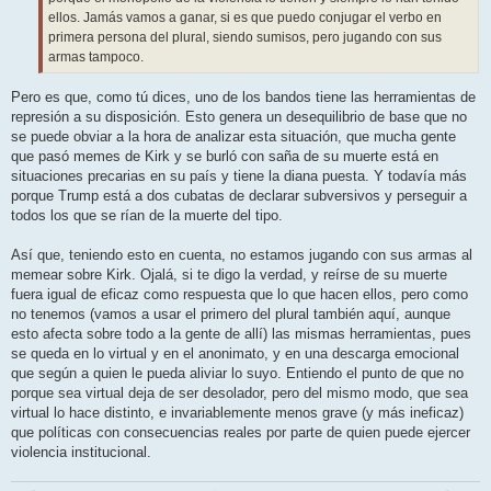
ellos. Jamás vamos a ganar, si es que puedo conjugar el verbo en
primera persona del plural, siendo sumisos, pero jugando con sus
armas tampoco.
Pero es que, como tú dices, uno de los bandos tiene las herramientas de
represión a su disposición. Esto genera un desequilibrio de base que no
se puede obviar a la hora de analizar esta situación, que mucha gente
que pasó memes de Kirk y se burló con saña de su muerte está en
situaciones precarias en su país y tiene la diana puesta. Y todavía más
porque Trump está a dos cubatas de declarar subversivos y perseguir a
todos los que se rían de la muerte del tipo.
Así que, teniendo esto en cuenta, no estamos jugando con sus armas al
memear sobre Kirk. Ojalá, si te digo la verdad, y reírse de su muerte
fuera igual de eficaz como respuesta que lo que hacen ellos, pero como
no tenemos (vamos a usar el primero del plural también aquí, aunque
esto afecta sobre todo a la gente de allí) las mismas herramientas, pues
se queda en lo virtual y en el anonimato, y en una descarga emocional
que según a quien le pueda aliviar lo suyo. Entiendo el punto de que no
porque sea virtual deja de ser desolador, pero del mismo modo, que sea
virtual lo hace distinto, e invariablemente menos grave (y más ineficaz)
que políticas con consecuencias reales por parte de quien puede ejercer
violencia institucional.