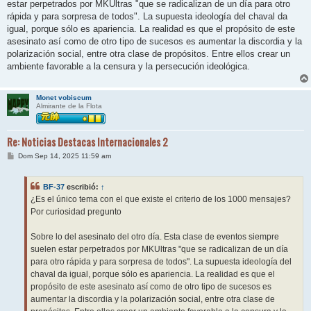
estar perpetrados por MKUltras "que se radicalizan de un día para otro
rápida y para sorpresa de todos". La supuesta ideología del chaval da
igual, porque sólo es apariencia. La realidad es que el propósito de este
asesinato así como de otro tipo de sucesos es aumentar la discordia y la
polarización social, entre otra clase de propósitos. Entre ellos crear un
ambiente favorable a la censura y la persecución ideológica.
Monet vobiscum
Almirante de la Flota
Re: Noticias Destacas Internacionales 2
M
Dom Sep 14, 2025 11:59 am
e
n
s
BF-37
escribió:
↑
a
j
¿Es el único tema con el que existe el criterio de los 1000 mensajes?
e
Por curiosidad pregunto
Sobre lo del asesinato del otro día. Esta clase de eventos siempre
suelen estar perpetrados por MKUltras "que se radicalizan de un día
para otro rápida y para sorpresa de todos". La supuesta ideología del
chaval da igual, porque sólo es apariencia. La realidad es que el
propósito de este asesinato así como de otro tipo de sucesos es
aumentar la discordia y la polarización social, entre otra clase de