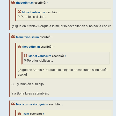
thebodhman
escribió:
↑
Monet vobiscum
escribió:
↑
P-Pero los ciclistas...
¿Sigue en Arabia? Porque a lo mejor lo decapitaban si no hacía eso xd
Monet vobiscum
escribió:
↑
thebodhman
escribió:
↑
Monet vobiscum
escribió:
↑
P-Pero los ciclistas...
¿Sigue en Arabia? Porque a lo mejor lo decapitaban si no hacía
eso xd
Si... y también a su hijo.
Y a Borja Iglesias también.
Moctezuma Xocoyotzin
escribió:
↑
Trent
escribió:
↑