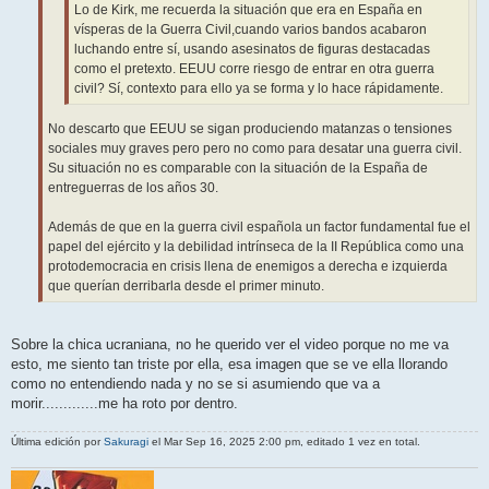
Lo de Kirk, me recuerda la situación que era en España en
vísperas de la Guerra Civil,cuando varios bandos acabaron
luchando entre sí, usando asesinatos de figuras destacadas
como el pretexto. EEUU corre riesgo de entrar en otra guerra
civil? Sí, contexto para ello ya se forma y lo hace rápidamente.
No descarto que EEUU se sigan produciendo matanzas o tensiones
sociales muy graves pero pero no como para desatar una guerra civil.
Su situación no es comparable con la situación de la España de
entreguerras de los años 30.
Además de que en la guerra civil española un factor fundamental fue el
papel del ejército y la debilidad intrínseca de la II República como una
protodemocracia en crisis llena de enemigos a derecha e izquierda
que querían derribarla desde el primer minuto.
Sobre la chica ucraniana, no he querido ver el video porque no me va
esto, me siento tan triste por ella, esa imagen que se ve ella llorando
como no entendiendo nada y no se si asumiendo que va a
morir.............me ha roto por dentro.
Última edición por
Sakuragi
el Mar Sep 16, 2025 2:00 pm, editado 1 vez en total.