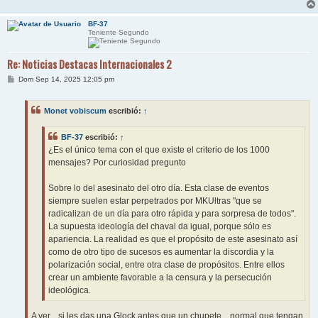
BF-37
Teniente Segundo
Re: Noticias Destacas Internacionales 2
M
Dom Sep 14, 2025 12:05 pm
e
n
s
Monet vobiscum
escribió:
↑
a
j
e
BF-37
escribió:
↑
¿Es el único tema con el que existe el criterio de los 1000
mensajes? Por curiosidad pregunto
Sobre lo del asesinato del otro día. Esta clase de eventos
siempre suelen estar perpetrados por MKUltras "que se
radicalizan de un día para otro rápida y para sorpresa de todos".
La supuesta ideología del chaval da igual, porque sólo es
apariencia. La realidad es que el propósito de este asesinato así
como de otro tipo de sucesos es aumentar la discordia y la
polarización social, entre otra clase de propósitos. Entre ellos
crear un ambiente favorable a la censura y la persecución
ideológica.
A ver... si les das una Glock antes que un chupete... normal que tengan