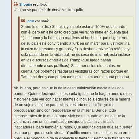
j
Shoujin
escribió:
↑
e
Uno no se puede ir de cervezas tranquilo.
jal90
escribió:
↑
Sobre lo que dice Shoujin, yo suelo estar al 100% de acuerdo
con él pero en este caso creo que yerra: no tiene en cuenta que
1) el humor y la burla son reactivos al hecho de que el gobierno
de su país esté convirtiendo a Kirk en un mártir para justificar ir a
la caza de personas y grupos y 2) la deshumanización retórica ya
está pasando en la vida real, no es cosa de internet, está incluso
en los discursos oficiales de Trump (que luego pasan
directamente a sus políticas). Sin tener estos elementos en
cuenta nos podemos rasgar las vestiduras con razón porque en
Twitter se ríen y comparten memes de la muerte de una persona.
Ah, bueno, pero es que lo de la deshuminización afecta a los dos
bandos. Quiero decir que me espanta igual que lo hagan unos u otros.
Y no tiene que ver con hacer memes o incluso alegrarse de la muerte
de un sujeto así (que para mí esto estaría en el límite, yo me
preocuparía) sino con regodearse en la miseria. Ser del todo
inconscientes de lo que supone vivir en un mundo así en el que la
violencia tiene unas ramificaciones que afectan a víctimas e
instigadores, pero también al resto. Que algunos creen que se pueden
escapar porque es solo virtual. Y políticamente, como dije, es un error
porque el monopolio de la violencia lo tienen y siempre lo han tenido