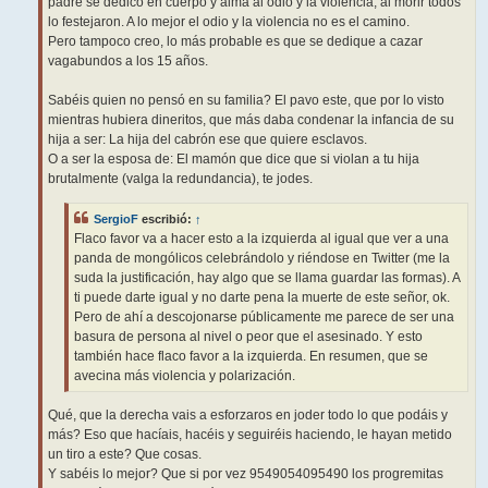
padre se dedicó en cuerpo y alma al odio y la violencia, al morir todos
lo festejaron. A lo mejor el odio y la violencia no es el camino.
Pero tampoco creo, lo más probable es que se dedique a cazar
vagabundos a los 15 años.
Sabéis quien no pensó en su familia? El pavo este, que por lo visto
mientras hubiera dineritos, que más daba condenar la infancia de su
hija a ser: La hija del cabrón ese que quiere esclavos.
O a ser la esposa de: El mamón que dice que si violan a tu hija
brutalmente (valga la redundancia), te jodes.
SergioF
escribió:
↑
Flaco favor va a hacer esto a la izquierda al igual que ver a una
panda de mongólicos celebrándolo y riéndose en Twitter (me la
suda la justificación, hay algo que se llama guardar las formas). A
ti puede darte igual y no darte pena la muerte de este señor, ok.
Pero de ahí a descojonarse públicamente me parece de ser una
basura de persona al nivel o peor que el asesinado. Y esto
también hace flaco favor a la izquierda. En resumen, que se
avecina más violencia y polarización.
Qué, que la derecha vais a esforzaros en joder todo lo que podáis y
más? Eso que hacíais, hacéis y seguiréis haciendo, le hayan metido
un tiro a este? Que cosas.
Y sabéis lo mejor? Que si por vez 9549054095490 los progremitas