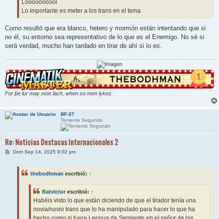
Loooooooool
Lo importante es meter a los trans en el tema
Como resultó que era blanco, hetero y mormón están intentando que si
no él, su entorno sea representativo de lo que es el Enemigo. No sé si
será verdad, mucho han tardado en tirar de ahí si lo es.
For þe lur may mon lach, when so mon lykez.
BF-37
Teniente Segundo
Re: Noticias Destacas Internacionales 2
M
Dom Sep 14, 2025 9:02 pm
e
n
s
thebodhman
escribió:
↑
a
j
e
Batvictor
escribió:
↑
Habéis visto lo que están diciendo de que el tirador tenía una
novia/novio trans que lo ha manipulado para hacer lo que ha
hecho como si fuera Lengua de Serpiente en el señor de los