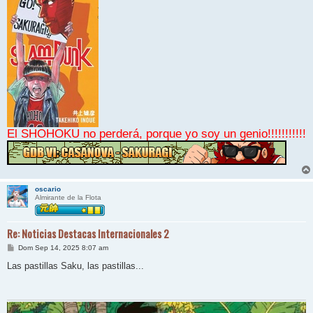
El SHOHOKU no perderá, porque yo soy un genio!!!!!!!!!!!
oscario
Almirante de la Flota
Re: Noticias Destacas Internacionales 2
M
Dom Sep 14, 2025 8:07 am
e
n
Las pastillas Saku, las pastillas...
s
a
j
e