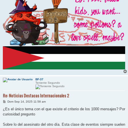
BF-37
Teniente Segundo
Re: Noticias Destacas Internacionales 2
M
Dom Sep 14, 2025 11:58 am
e
n
¿Es el único tema con el que existe el criterio de los 1000 mensajes? Por
s
curiosidad pregunto
a
j
e
Sobre lo del asesinato del otro día. Esta clase de eventos siempre suelen