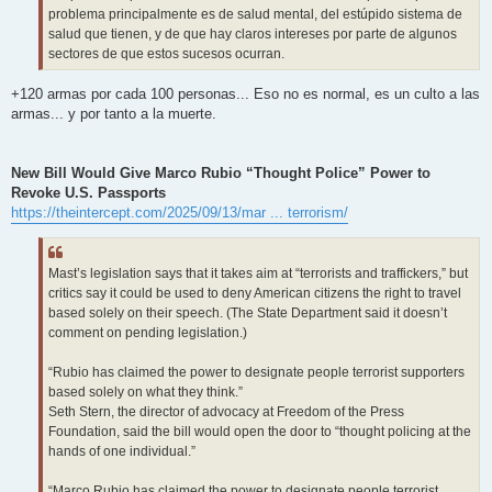
problema principalmente es de salud mental, del estúpido sistema de
salud que tienen, y de que hay claros intereses por parte de algunos
sectores de que estos sucesos ocurran.
+120 armas por cada 100 personas... Eso no es normal, es un culto a las
armas... y por tanto a la muerte.
New Bill Would Give Marco Rubio “Thought Police” Power to
Revoke U.S. Passports
https://theintercept.com/2025/09/13/mar ... terrorism/
Mast’s legislation says that it takes aim at “terrorists and traffickers,” but
critics say it could be used to deny American citizens the right to travel
based solely on their speech. (The State Department said it doesn’t
comment on pending legislation.)
“Rubio has claimed the power to designate people terrorist supporters
based solely on what they think.”
Seth Stern, the director of advocacy at Freedom of the Press
Foundation, said the bill would open the door to “thought policing at the
hands of one individual.”
“Marco Rubio has claimed the power to designate people terrorist