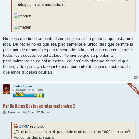
ideología pro-armamentistica...
No niego que tiene su punto divertido, pero allí la gente es que está muy
loca. De hecho no es que sea precisamente el único país que permite la
posesión de armas libre pero a pesar de todo es el que acapara siempre
todos los sucesos de esta clase. Yo pienso que su problema
principalmente es de salud mental, del estúpido sistema de salud que
tienen, y de que hay claros intereses por parte de algunos sectores de
que estos sucesos ocurran.
thebodhman
Almirante de la Flota
Re: Noticias Destacas Internacionales 2
M
Dom Sep 14, 2025 12:09 pm
e
n
s
BF-37
escribió:
↑
a
j
¿Es el único tema con el que existe el criterio de los 1000 mensajes?
e
Por curiosidad pregunto