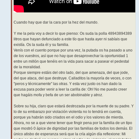
Cuando hay que dar la cara por la hez del mundo.
Y me la pela voy a decir lo que pienso: Os suda la polla 48943894389
litros que hayan defunciado a este tío que hasta ayer ni sabíais que
existía. Os la suda él y su familia.
Venís con el cuento porque por una vez, la putada os ha pasado a uno
de los vuestros, así que no hay que desaprovechar la oportunidad 1
entre un millón que tenéis en la vida para sacar a pasear el pedestal
de la moralidad.
Porque siempre estáis del otro lado, del que amenaza, del que jode,
del que ataca, del que destruye. Calladitos la mayoría de veces, o con
"peros y técnicamente" las otras. Y esta vez justo os han dado la
excusa para poder venir a leer la carilla de: Oh! No me puedo creer
que hagáis mofa y befa de un ser abobinable y atroz.
Sobre su hija, claro que estará destrozada por la muerte de su padre. Y
lo de su embarazo por violación violenta no lo tendrá en cuenta,
porque ya habrán sido criados en el odio y los valores de mierda.
Ahora, no se a que viene tener que fingir pena por la familia de un tipo
que mostró 0 ápice de dignidad por las familias de todos los demás. El
único atisbo de esperanza será que la cría algún día reflexione: Mi