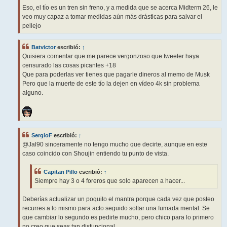
Eso, el tío es un tren sin freno, y a medida que se acerca Midterm 26, le
veo muy capaz a tomar medidas aún más drásticas para salvar el
pellejo
Batvictor
escribió:
↑
Quisiera comentar que me parece vergonzoso que tweeter haya
censurado las cosas picantes +18
Que para poderlas ver tienes que pagarle dineros al memo de Musk
Pero que la muerte de este tío la dejen en vídeo 4k sin problema
alguno.
SergioF
escribió:
↑
@Jal90 sinceramente no tengo mucho que decirte, aunque en este
caso coincido con Shoujin entiendo tu punto de vista.
Capitan Pillo
escribió:
↑
Siempre hay 3 o 4 foreros que solo aparecen a hacer...
Deberías actualizar un poquito el mantra porque cada vez que posteo
recurres a lo mismo para acto seguido soltar una fumada mental. Se
que cambiar lo segundo es pedirte mucho, pero chico para lo primero
no creo que seas tan disfuncional.