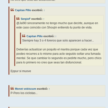
Capitan Pillo
escribió:
↑
SergioF
escribió:
↑
@Jal90 sinceramente no tengo mucho que decirte, aunque en
este caso coincido con Shoujin entiendo tu punto de vista.
Capitan Pillo
escribió:
↑
Siempre hay 3 o 4 foreros que solo aparecen a hacer...
Deberías actualizar un poquito el mantra porque cada vez que
posteo recurres a lo mismo para acto seguido soltar una fumada
mental. Se que cambiar lo segundo es pedirte mucho, pero chico
para lo primero no creo que seas tan disfuncional.
Eppur si muove
Monet vobiscum
escribió:
↑
P-Pero los ciclistas...