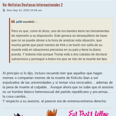
Re: Noticias Destacas Internacionales 2
M
Dom Sep 14, 2025 10:09 am
e
n
s
jal90
escribió:
↑
a
j
e
Pero es que, como tú dices, uno de los bandos tiene las herramientas
de represión a su disposición. Esto genera un desequilibrio de base
que no se puede obviar a la hora de analizar esta situación, que
mucha gente que pasó memes de Kirk y se burló con saña de su
muerte está en situaciones precarias en su país y tiene la diana
puesta. Y todavía más porque Trump está a dos cubatas de declarar
subversivos y perseguir a todos los que se rían de la muerte del tipo.
Al principio si lo dijo, incluso recuerdo leer que aquellos que hagan
memes o compartan memes de la muerte de Kirkcito iban a ser
expulsados de las universidades y si tenian visa revocados... ademas de
la pena de muerte al culpable... Aunque ahora que se sabe que el asesino
es un hombre blanco heterosexual del partido republicano y pro-armas...
la cosa cambia...
Y respecto a su asesino, al parecer era de extrema-extrema derecha: