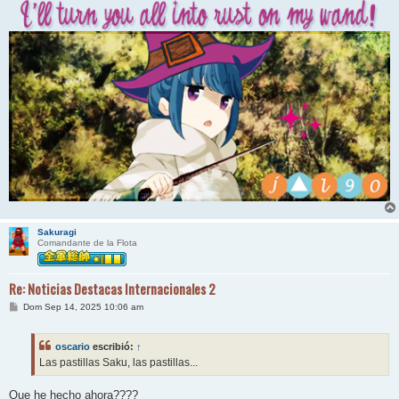
Sakuragi
Comandante de la Flota
Re: Noticias Destacas Internacionales 2
M
Dom Sep 14, 2025 10:06 am
e
n
s
oscario
escribió:
↑
a
j
Las pastillas Saku, las pastillas...
e
Que he hecho ahora????