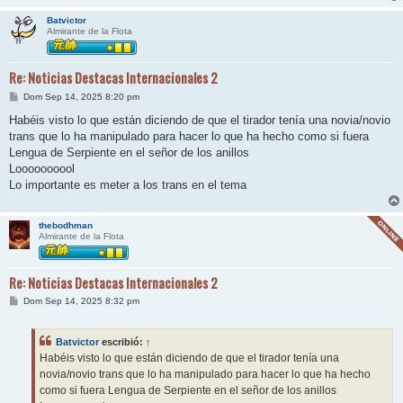
Batvictor
Almirante de la Flota
Re: Noticias Destacas Internacionales 2
M
Dom Sep 14, 2025 8:20 pm
e
n
Habéis visto lo que están diciendo de que el tirador tenía una novia/novio
s
trans que lo ha manipulado para hacer lo que ha hecho como si fuera
a
j
Lengua de Serpiente en el señor de los anillos
e
Loooooooool
Lo importante es meter a los trans en el tema
thebodhman
Almirante de la Flota
Re: Noticias Destacas Internacionales 2
M
Dom Sep 14, 2025 8:32 pm
e
n
s
Batvictor
escribió:
↑
a
j
Habéis visto lo que están diciendo de que el tirador tenía una
e
novia/novio trans que lo ha manipulado para hacer lo que ha hecho
como si fuera Lengua de Serpiente en el señor de los anillos