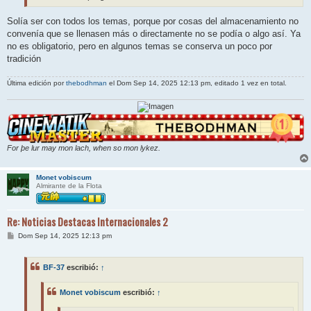
Solía ser con todos los temas, porque por cosas del almacenamiento no
convenía que se llenasen más o directamente no se podía o algo así. Ya
no es obligatorio, pero en algunos temas se conserva un poco por
tradición
Última edición por
thebodhman
el Dom Sep 14, 2025 12:13 pm, editado 1 vez en total.
For þe lur may mon lach, when so mon lykez.
Monet vobiscum
Almirante de la Flota
Re: Noticias Destacas Internacionales 2
M
Dom Sep 14, 2025 12:13 pm
e
n
s
BF-37
escribió:
↑
a
j
e
Monet vobiscum
escribió:
↑