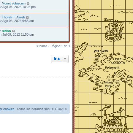
r
Monet vobiscum
r Ago 04, 2026 10:25 pm
r
Thorek T. Aareb
r Ago 06, 2024 9:55 am
r
redon
n Jul 09, 2012 11:50 pm
3 temas • Página
1
de
1
Ir a
ar cookies
Todos los horarios son
UTC+02:00