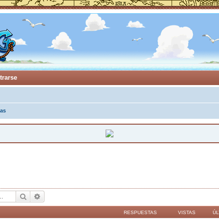
trarse
as
Buscar
Búsqueda avanzada
RESPUESTAS
VISTAS
ÚL