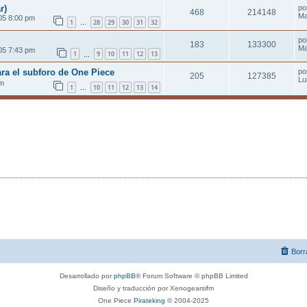
r)
po
468
214148
Ma
05 8:00 pm
1
28
29
30
31
32
…
po
183
133300
Ma
05 7:43 pm
1
9
10
11
12
13
…
ra el subforo de One Piece
po
205
127385
Lu
pm
1
10
11
12
13
14
…
Borr
Desarrollado por
phpBB
® Forum Software © phpBB Limited
Diseño y traducción por Xenogearsifm
One Piece
Pirateking
© 2004-2025