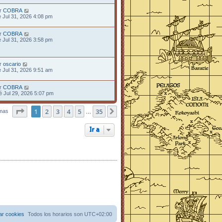
r
COBRA
e Jul 31, 2026 4:08 pm
r
COBRA
e Jul 31, 2026 3:58 pm
r
oscario
e Jul 31, 2026 9:51 am
r
COBRA
é Jul 29, 2026 5:07 pm
Página
1
2
1
de
3
35
4
5
35
emas
Siguiente
…
Ir a
ar cookies
Todos los horarios son
UTC+02:00