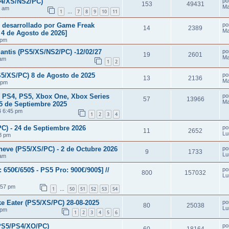
4/XS/NS2/PC)
po
153
49431
Ma
4 am
1
7
8
9
10
11
…
o desarrollado por Game Freak
po
14
2389
Ma
4 de Agosto de 2026]
 pm
antis (PS5/XS/NS2/PC) -12/02/27
po
19
2601
Ma
 am
1
2
S5/XS/PC) 8 de Agosto de 2025
po
13
2136
Ma
 pm
( PS4, PS5, Xbox One, Xbox Series
po
57
13966
Ma
25 de Septiembre 2025
4 6:45 pm
1
2
3
4
C) - 24 de Septiembre 2026
po
11
2652
Lu
08 pm
eve (PS5/XS/PC) - 2 de Octubre 2026
po
9
1733
Lu
 am
: 650€/650$ - PS5 Pro: 900€/900$] //
po
800
157032
Lu
:57 pm
1
50
51
52
53
54
…
 Eater (PS5/XS/PC) 28-08-2025
po
80
25038
Lu
 pm
1
2
3
4
5
6
PS5/PS4/XO/PC)
po