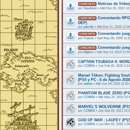
Noticias de Vide
CHINCHETA
por
SoyAizen
»
Mié Ene 19, 2022 10
Comentando RPG's
CHINCHETA
DEP)
por
pacofly
»
Mié Ene 21, 2026 12:0
Comentando jue
CHINCHETA
por
Franxo
»
Sab May 06, 2006 11:
Comentando jueg
CHINCHETA
por
Migeru
»
Sab Sep 13, 2014 12:5
CAPTAIN TSUBASA II: WORL
por
COBRA
»
Jue Feb 05, 2026 3:1
Marvel Tōkon: Fighting Soul
[PS5 y PC - 6 de Agosto 2026
por
redon
»
Mié Jun 04, 2025 11:53
PHANTOM BLADE ZERO (PS5/P
por
COBRA
»
Mié May 24, 2023 10:
MARVEL'S WOLVERINE (PS5) 
por
COBRA
»
Jue Sep 09, 2021 10:
GOD OF WAR : LAUFEY (PS5) 
por
COBRA
»
Lun Mar 02, 2026 1:3