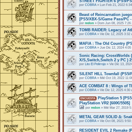
STREET FIGHTER 6 (PS5/PS
por
COBRA
»
Lun Feb 21, 2022 6:3
Beast of Reincarnation jueg
[PS5/XBX-S/Game Pass/PC - 
por
redon
»
Dom Jun 08, 2025 7:26
TOMB RAIDER: Legacy of Atl
por
COBRA
»
Vie Dic 12, 2025 3:32
MAFIA : The Old Country (P
por
COBRA
»
Jue Dic 12, 2024 4:05
Sonic Racing: CrossWorlds 
X/S,Switch,Switch 2 y PC ) 
por
Lito El Pelirrojo
»
Vie Dic 13, 202
SILENT HILL Townfall (PS5/P
por
COBRA
»
Mié Oct 19, 2022 11:
ACE COMBAT 8 : Wings of Th
por
COBRA
»
Vie Dic 12, 2025 4:30
PlayStation 5 [PS5
ENCUESTA
PlayStation VR2 [600€/550$]
por
redon
»
Mié Mar 27, 2019 5
METAL GEAR SOLID Δ: Snake
por
COBRA
»
Vie Oct 08, 2021 9:50
RESIDENT EVIL 2 Remake (