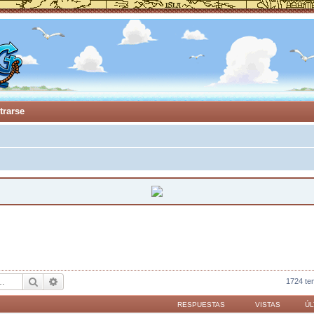
trarse
Buscar
Búsqueda avanzada
1724 t
RESPUESTAS
VISTAS
ÚL