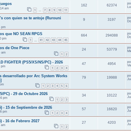
ojuegos
po
162
62374
Lu
:14 am
1
7
8
9
10
11
…
 con quien se te antoje (Rurouni
po
9
3197
Do
4 pm
gos que NO SEAN RPGS
po
664
294088
Do
20 pm
1
41
42
43
44
45
…
os de One Piece
po
24
53779
Mi
4 am
1
2
D FIGHTER (PS5/XS/NS/PC) - 2026
po
47
4954
Vi
3 pm
1
2
3
4
s desarrollado por Arc System Works
po
79
19988
Ju
]
 pm
1
2
3
4
5
6
C) - 29 de Octubre 2026
po
34
10122
Ju
46 pm
1
2
3
- 15 de Septiembre de 2026
po
57
16620
Ju
36 pm
1
2
3
4
- 16 de Febrero 2027
po
27
4203
Ju
0 am
1
2