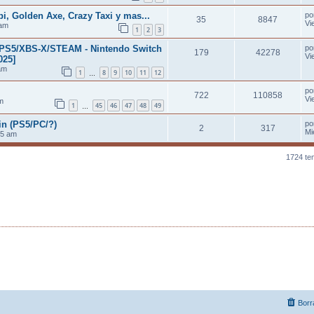
i, Golden Axe, Crazy Taxi y mas...
po
35
8847
Vi
 am
1
2
3
 [PS5/XBS-X/STEAM - Nintendo Switch
po
179
42278
Vi
025]
am
1
8
9
10
11
12
…
po
722
110858
Vi
m
1
45
46
47
48
49
…
n (PS5/PC/?)
po
2
317
Mi
45 am
1724 t
Borr