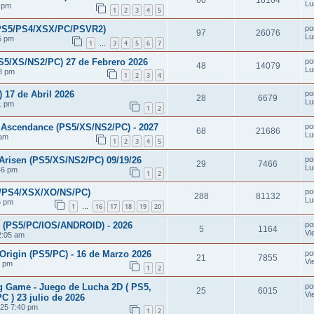
60
18164
Lu
4 pm
1
2
3
4
5
PS5/PS4/XSX/PC/PSVR2)
po
97
26076
Lu
5 pm
1
3
4
5
6
7
…
5/XS/NS2/PC) 27 de Febrero 2026
po
48
14079
Lu
8 pm
1
2
3
4
17 de Abril 2026
po
28
6679
Lu
1 pm
1
2
scendance (PS5/XS/NS2/PC) - 2027
po
68
21686
Lu
 am
1
2
3
4
5
risen (PS5/XS/NS2/PC) 09/19/26
po
29
7466
Lu
46 pm
1
2
PS4/XSX/XO/NS/PC)
po
288
81132
Lu
6 pm
1
16
17
18
19
20
…
PS5/PC/IOS/ANDROID) - 2026
po
5
1164
Vi
2:05 am
igin (PS5/PC) - 16 de Marzo 2026
po
21
7855
Vi
2 pm
1
2
g Game - Juego de Lucha 2D ( PS5,
po
25
6015
Vi
C ) 23 julio de 2026
25 7:40 pm
1
2