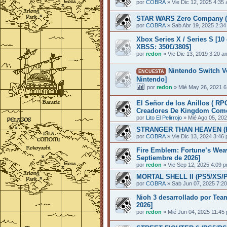
por
COBRA
»
Vie Dic 12, 2025 4:35
STAR WARS Zero Company (P
por
COBRA
»
Sab Abr 19, 2025 2:3
Xbox Series X / Series S [10
XBSS: 350€/380$]
por
redon
»
Vie Dic 13, 2019 3:20 a
Nintendo Switch Vo
ENCUESTA
Nintendo]
por
redon
»
Mié May 26, 2021 6
El Señor de los Anillos ( R
Creadores De Kingdom Come
por
Lito El Pelirrojo
»
Mié Ago 05, 20
STRANGER THAN HEAVEN (PS
por
COBRA
»
Vie Dic 13, 2024 3:46
Fire Emblem: Fortune’s Weav
Septiembre de 2026]
por
redon
»
Vie Sep 12, 2025 4:09 
MORTAL SHELL II (PS5/XS/PC
por
COBRA
»
Sab Jun 07, 2025 7:2
Nioh 3 desarrollado por Team
2026]
por
redon
»
Mié Jun 04, 2025 11:45