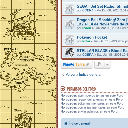
SEGA - Jet Set Radio, Shinob
por
COBRA
»
Vie Dic 08, 2023 2:51
Dragon Ball Sparking! Zero
1&2 el 14 de Noviembre de 2
por
redon
»
Lun Mar 06, 2023 1:09 
Pokémon Pocket
por
Naku
»
Jue Oct 31, 2024 6:37 p
STELLAR BLADE : Blood Rai
por
COBRA
»
Sab Jun 06, 2026 12:
Nuevo
Tema
Volver a Índice general
PERMISOS DEL FORO
No puedes
abrir nuevos temas en este Foro
No puedes
responder a temas en este Foro
No puedes
editar tus mensajes en este Foro
No puedes
borrar tus mensajes en este Foro
No puedes
enviar adjuntos en este Foro
Índice general