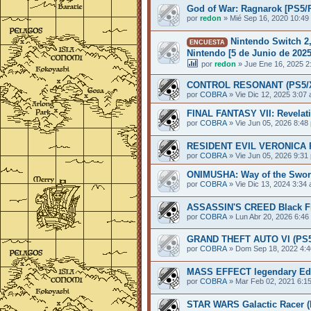
God of War: Ragnarok [PS5/P
por
redon
»
Mié Sep 16, 2020 10:49
Nintendo Switch 2,
ENCUESTA
Nintendo [5 de Junio de 2025
por
redon
»
Jue Ene 16, 2025 2
CONTROL RESONANT (PS5/XS
por
COBRA
»
Vie Dic 12, 2025 3:07
FINAL FANTASY VII: Revelat
por
COBRA
»
Vie Jun 05, 2026 8:48
RESIDENT EVIL VERONICA R
por
COBRA
»
Vie Jun 05, 2026 9:31
ONIMUSHA: Way of the Sword
por
COBRA
»
Vie Dic 13, 2024 3:34
ASSASSIN'S CREED Black Fla
por
COBRA
»
Lun Abr 20, 2026 6:46
GRAND THEFT AUTO VI (PS5/
por
COBRA
»
Dom Sep 18, 2022 4:
MASS EFFECT legendary Edi
por
COBRA
»
Mar Feb 02, 2021 6:1
STAR WARS Galactic Racer (