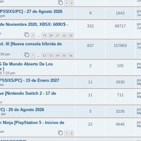
Ju
 am
1
2
S5/XS/PC) - 27 de Agosto 2026
po
9
1643
Ju
4 pm
 de Noviembre 2020, XBSX: 600€/$ -
po
332
68717
Ju
m
1
19
20
21
22
23
…
l. III [Nueva consola híbrida de
po
837
157863
Ju
:59 pm
1
52
53
54
55
56
…
PG De Mundo Abierto De Los
po
2
105
Mi
 )
26 7:23 pm
5/XS/PC) - 15 de Enero 2027
po
11
3930
Mi
 pm
e [Nintendo Switch 2 - 17 de
po
11
711
Mi
pm
) - 20 de Agosto 2026
po
5
3230
Mi
0 am
 Ninja [PlayStation 5 - Inicios de
po
22
4646
Mi
 pm
1
2