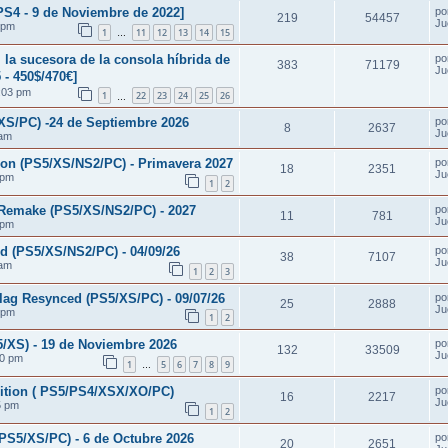
S4 - 9 de Noviembre de 2022]
po
219
54457
Ju
 pm
1
11
12
13
14
15
…
 la sucesora de la consola híbrida de
po
383
71179
Ju
 - 450$/470€]
:03 pm
1
22
23
24
25
26
…
/PC) -24 de Septiembre 2026
po
8
2637
Ju
 am
ion (PS5/XS/NS2/PC) - Primavera 2027
po
18
2351
Ju
 pm
1
2
emake (PS5/XS/NS2/PC) - 2027
po
11
781
Ju
 pm
 (PS5/XS/NS2/PC) - 04/09/26
po
38
7107
Ju
 am
1
2
3
g Resynced (PS5/XS/PC) - 09/07/26
po
25
2888
Ju
 pm
1
2
XS) - 19 de Noviembre 2026
po
132
33509
Ju
40 pm
1
5
6
7
8
9
…
tion ( PS5/PS4/XSX/XO/PC)
po
16
2217
Ju
5 pm
1
2
PS5/XS/PC) - 6 de Octubre 2026
po
20
2651