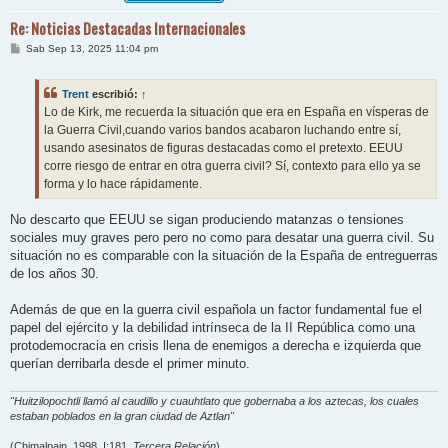
Re: Noticias Destacadas Internacionales
M
Sab Sep 13, 2025 11:04 pm
e
n
s
Trent
escribió:
↑
a
j
Lo de Kirk, me recuerda la situación que era en España en vísperas de
e
la Guerra Civil,cuando varios bandos acabaron luchando entre sí,
usando asesinatos de figuras destacadas como el pretexto. EEUU
corre riesgo de entrar en otra guerra civil? Sí, contexto para ello ya se
forma y lo hace rápidamente.
No descarto que EEUU se sigan produciendo matanzas o tensiones
sociales muy graves pero pero no como para desatar una guerra civil. Su
situación no es comparable con la situación de la España de entreguerras
de los años 30.
Además de que en la guerra civil española un factor fundamental fue el
papel del ejército y la debilidad intrínseca de la II República como una
protodemocracia en crisis llena de enemigos a derecha e izquierda que
querían derribarla desde el primer minuto.
"Huitzilopochtli llamó al caudillo y cuauhtlato que gobernaba a los aztecas, los cuales
estaban poblados en la gran ciudad de Aztlan"
(Chimalpain, 1998, I:181,
Tercera Relación
)