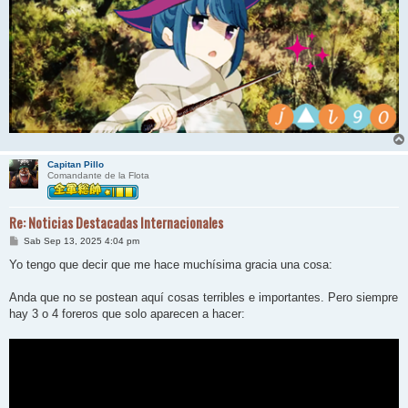
Capitan Pillo
Comandante de la Flota
Re: Noticias Destacadas Internacionales
M
Sab Sep 13, 2025 4:04 pm
e
n
Yo tengo que decir que me hace muchísima gracia una cosa:
s
a
j
Anda que no se postean aquí cosas terribles e importantes. Pero siempre
e
hay 3 o 4 foreros que solo aparecen a hacer: