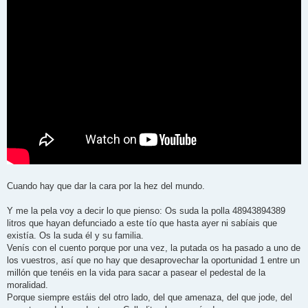
Cuando hay que dar la cara por la hez del mundo.
Y me la pela voy a decir lo que pienso: Os suda la polla 48943894389
litros que hayan defunciado a este tío que hasta ayer ni sabíais que
existía. Os la suda él y su familia.
Venís con el cuento porque por una vez, la putada os ha pasado a uno de
los vuestros, así que no hay que desaprovechar la oportunidad 1 entre un
millón que tenéis en la vida para sacar a pasear el pedestal de la
moralidad.
Porque siempre estáis del otro lado, del que amenaza, del que jode, del