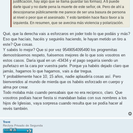
justificación, hay algo que se llama guardar las formas). A ti puede
darte igual y no darte pena la muerte de este señor, ok. Pero de ahí a
descojonarse públicamente me parece de ser una basura de persona
al nivel o peor que el asesinado. Y esto también hace flaco favor a la
izquierda. En resumen, que se avecina más violencia y polarización.
Qué, que la derecha vais a esforzaros en joder todo lo que podáis y más?
Eso que hacíais, hacéis y seguiréis haciendo, le hayan metido un tiro a
este? Que cosas.
Y sabéis lo mejor? Que si por vez 9549054095490 los progremitas
demostrásemos respeto, fuésemos mejores de lo que sois vosotros en
estos casos. Daría igual en un -43434 y el pago seguiría siendo un
puñetazo en la cara por vuestra parte. Porque ya habéis dejado claro que
jamás, hagamos lo que hagamos, vais a dar tregua.
Y probablemente hace 10, 15 años, nadie aplaudiría cosas así. Pero
bienvenidos al mundo de mierda que os habéis esforzado en cuerpo y
alma por crear.
Todo molaba más cuando pensabais que no era reciproco, claro. Que
vosotros podíais hacer fiesta si mandaban balas con sus nombres a los
hijos de Iglesias, vaya sorpresa cuando resulta que se podía hacer al
revés también.
Trent
Recluta Privado de Segunda