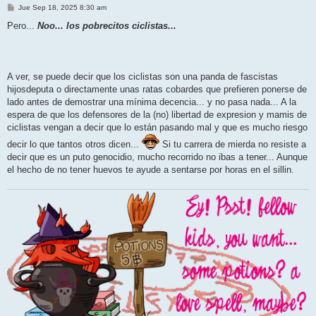
M
Jue Sep 18, 2025 8:30 am
e
n
Pero...
Noo... los pobrecitos ciclistas...
s
a
j
e
A ver, se puede decir que los ciclistas son una panda de fascistas
hijosdeputa o directamente unas ratas cobardes que prefieren ponerse de
lado antes de demostrar una mínima decencia... y no pasa nada... A la
espera de que los defensores de la (no) libertad de expresion y mamis de
ciclistas vengan a decir que lo están pasando mal y que es mucho riesgo
decir lo que tantos otros dicen...
Si tu carrera de mierda no resiste a
decir que es un puto genocidio, mucho recorrido no ibas a tener... Aunque
el hecho de no tener huevos te ayude a sentarse por horas en el sillin.