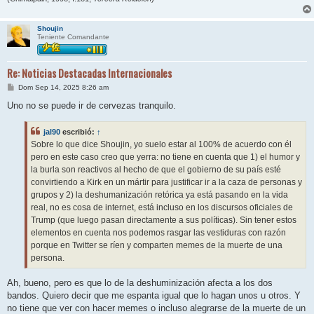
Shoujin
Teniente Comandante
Re: Noticias Destacadas Internacionales
M
Dom Sep 14, 2025 8:26 am
e
n
Uno no se puede ir de cervezas tranquilo.
s
a
j
jal90
escribió:
↑
e
Sobre lo que dice Shoujin, yo suelo estar al 100% de acuerdo con él
pero en este caso creo que yerra: no tiene en cuenta que 1) el humor y
la burla son reactivos al hecho de que el gobierno de su país esté
convirtiendo a Kirk en un mártir para justificar ir a la caza de personas y
grupos y 2) la deshumanización retórica ya está pasando en la vida
real, no es cosa de internet, está incluso en los discursos oficiales de
Trump (que luego pasan directamente a sus políticas). Sin tener estos
elementos en cuenta nos podemos rasgar las vestiduras con razón
porque en Twitter se ríen y comparten memes de la muerte de una
persona.
Ah, bueno, pero es que lo de la deshuminización afecta a los dos
bandos. Quiero decir que me espanta igual que lo hagan unos u otros. Y
no tiene que ver con hacer memes o incluso alegrarse de la muerte de un