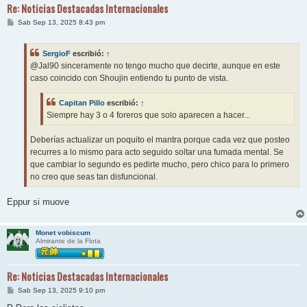
Re: Noticias Destacadas Internacionales
M
Sab Sep 13, 2025 8:43 pm
e
n
s
SergioF
escribió:
↑
a
j
@Jal90 sinceramente no tengo mucho que decirte, aunque en este
e
caso coincido con Shoujin entiendo tu punto de vista.
Capitan Pillo
escribió:
↑
Siempre hay 3 o 4 foreros que solo aparecen a hacer...
Deberías actualizar un poquito el mantra porque cada vez que posteo
recurres a lo mismo para acto seguido soltar una fumada mental. Se
que cambiar lo segundo es pedirte mucho, pero chico para lo primero
no creo que seas tan disfuncional.
Eppur si muove
Monet vobiscum
Almirante de la Flota
Re: Noticias Destacadas Internacionales
M
Sab Sep 13, 2025 9:10 pm
e
n