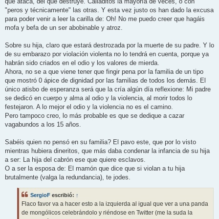
que ataca, del que destruye. Calladitos la mayoría de veces, o con
"peros y técnicamente" las otras. Y esta vez justo os han dado la excusa
para poder venir a leer la carilla de: Oh! No me puedo creer que hagáis
mofa y befa de un ser abobinable y atroz.
Sobre su hija, claro que estará destrozada por la muerte de su padre. Y lo
de su embarazo por violación violenta no lo tendrá en cuenta, porque ya
habrán sido criados en el odio y los valores de mierda.
Ahora, no se a que viene tener que fingir pena por la familia de un tipo
que mostró 0 ápice de dignidad por las familias de todos los demás. El
único atisbo de esperanza será que la cría algún día reflexione: Mi padre
se dedicó en cuerpo y alma al odio y la violencia, al morir todos lo
festejaron. A lo mejor el odio y la violencia no es el camino.
Pero tampoco creo, lo más probable es que se dedique a cazar
vagabundos a los 15 años.
Sabéis quien no pensó en su familia? El pavo este, que por lo visto
mientras hubiera dineritos, que más daba condenar la infancia de su hija
a ser: La hija del cabrón ese que quiere esclavos.
O a ser la esposa de: El mamón que dice que si violan a tu hija
brutalmente (valga la redundancia), te jodes.
SergioF
escribió:
↑
Flaco favor va a hacer esto a la izquierda al igual que ver a una panda
de mongólicos celebrándolo y riéndose en Twitter (me la suda la