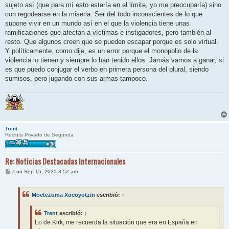
sujeto así (que para mí esto estaría en el límite, yo me preocuparía) sino
con regodearse en la miseria. Ser del todo inconscientes de lo que
supone vivir en un mundo así en el que la violencia tiene unas
ramificaciones que afectan a víctimas e instigadores, pero también al
resto. Que algunos creen que se pueden escapar porque es solo virtual.
Y políticamente, como dije, es un error porque el monopolio de la
violencia lo tienen y siempre lo han tenido ellos. Jamás vamos a ganar, si
es que puedo conjugar el verbo en primera persona del plural, siendo
sumisos, pero jugando con sus armas tampoco.
Trent
Recluta Privado de Segunda
Re: Noticias Destacadas Internacionales
M
Lun Sep 15, 2025 8:52 am
e
n
s
Moctezuma Xocoyotzin
escribió:
↑
a
j
e
Trent
escribió:
↑
Lo de Kirk, me recuerda la situación que era en España en