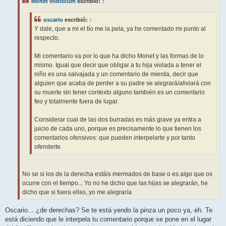
Monet vobiscum
escribió:
↑
a
j
e
oscario
escribió:
↑
Y dale, que a mi el tío me la pela, ya he comentado mi punto al
respecto.
Mi comentario va por lo que ha dicho Monet y las formas de lo
mismo. Igual que decir que obligar a tu hija violada a tener el
niño es una salvajada y un comentario de mierda, decir que
alguien que acaba de perder a su padre se alegrará/aliviará con
su muerte sin tener contexto alguno también es un comentario
feo y totalmente fuera de lugar.
Considerar cual de las dos burradas es más grave ya entra a
juicio de cada uno, porque es precisamente lo que tienen los
comentarios ofensivos: que pueden interpelarte y por tanto
ofenderte.
No se si los de la derecha estáis mermados de base o es algo que os
ocurre con el tiempo... Yo no he dicho que las hijas se alegrarán, he
dicho que si fuera ellas, yo me alegraría.
Oscario... ¿de derechas? Se te está yendo la pinza un poco ya, eh. Te
está diciendo que le interpela tu comentario porque se pone en el lugar