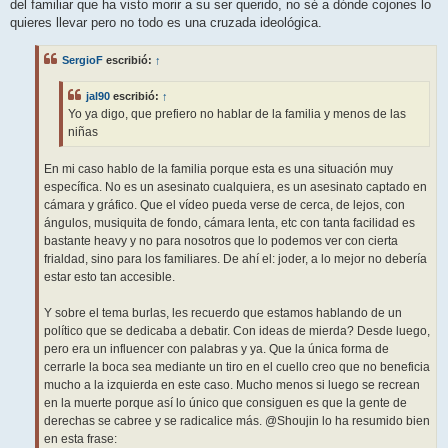
del familiar que ha visto morir a su ser querido, no sé a dónde cojones lo
quieres llevar pero no todo es una cruzada ideológica.
SergioF
escribió:
↑
jal90
escribió:
↑
Yo ya digo, que prefiero no hablar de la familia y menos de las
niñas
En mi caso hablo de la familia porque esta es una situación muy
específica. No es un asesinato cualquiera, es un asesinato captado en
cámara y gráfico. Que el vídeo pueda verse de cerca, de lejos, con
ángulos, musiquita de fondo, cámara lenta, etc con tanta facilidad es
bastante heavy y no para nosotros que lo podemos ver con cierta
frialdad, sino para los familiares. De ahí el: joder, a lo mejor no debería
estar esto tan accesible.
Y sobre el tema burlas, les recuerdo que estamos hablando de un
político que se dedicaba a debatir. Con ideas de mierda? Desde luego,
pero era un influencer con palabras y ya. Que la única forma de
cerrarle la boca sea mediante un tiro en el cuello creo que no beneficia
mucho a la izquierda en este caso. Mucho menos si luego se recrean
en la muerte porque así lo único que consiguen es que la gente de
derechas se cabree y se radicalice más. @Shoujin lo ha resumido bien
en esta frase: