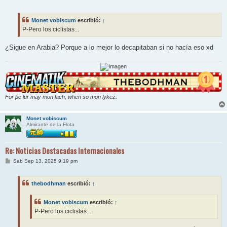
e
n
s
Monet vobiscum
escribió:
↑
a
j
P-Pero los ciclistas...
e
¿Sigue en Arabia? Porque a lo mejor lo decapitaban si no hacía eso xd
For þe lur may mon lach, when so mon lykez.
Monet vobiscum
Almirante de la Flota
Re: Noticias Destacadas Internacionales
M
Sab Sep 13, 2025 9:19 pm
e
n
s
thebodhman
escribió:
↑
a
j
e
Monet vobiscum
escribió:
↑
P-Pero los ciclistas...