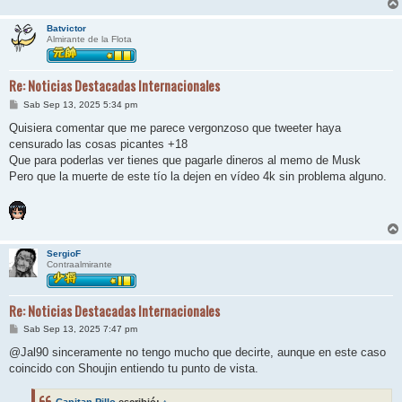
Batvictor
Almirante de la Flota
Re: Noticias Destacadas Internacionales
M
Sab Sep 13, 2025 5:34 pm
e
n
Quisiera comentar que me parece vergonzoso que tweeter haya
s
censurado las cosas picantes +18
a
j
Que para poderlas ver tienes que pagarle dineros al memo de Musk
e
Pero que la muerte de este tío la dejen en vídeo 4k sin problema alguno.
SergioF
Contraalmirante
Re: Noticias Destacadas Internacionales
M
Sab Sep 13, 2025 7:47 pm
e
n
@Jal90 sinceramente no tengo mucho que decirte, aunque en este caso
s
coincido con Shoujin entiendo tu punto de vista.
a
j
e
Capitan Pillo
escribió:
↑