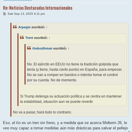
Re: Noticias Destacadas Internacionales
M
Sab Sep 13, 2025 4:11 pm
e
n
s
Arpegio
escribió:
↑
a
j
e
Trent
escribió:
↑
thebodhman
escribió:
↑
No. El ejército en EEUU no tiene la tradición golpista que
tenía (y tiene, hasta cierto punto) en España, para empezar.
No se van a romper en bandos o intentsr tomar el control
por su cuenta. No de momento.
Si Trump detenga su actuación política y se centra en mantener
la estabilidad, situación aun se puede revertir.
No va a pasar, hará todo lo contrario.
Eso, el tío es un tren sin freno, y a medida que se acerca Midterm 26, le
veo muy capaz a tomar medidas aún más drásticas para salvar el pellejo