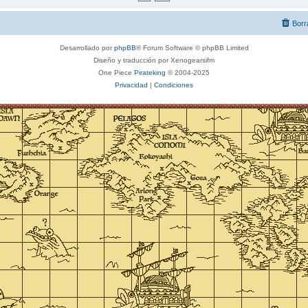
Borr
Desarrollado por
phpBB
® Forum Software © phpBB Limited
Diseño y traducción por Xenogearsifm
One Piece
Pirateking
© 2004-2025
Privacidad
|
Condiciones