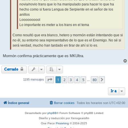
novia/novio trans que lo ha manipulado para hacer lo que ha
hecho como si fuera Lengua de Serpiente en el señor de los
anillos
Loooooooool
Lo importante es meter a los trans en el tema
Como resultó que era blanco, hetero y mormón están intentando que si
no él, su entorno sea representativo de lo que es el Enemigo. No sé si
será verdad, mucho han tardado en tirar de ahí si lo es.
Mormón confirma prácticamente que es MKUltra.
Cerrado
Página
1
2
1
de
3
80
4
5
80
1195 mensajes
Siguiente
…
Ir a
Índice general
Borrar cookies
Todos los horarios son
UTC+02:00
Desarrollado por
phpBB
® Forum Software © phpBB Limited
Diseño y traducción por Xenogearsifm
One Piece
Pirateking
© 2004-2025