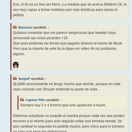
Eso, el tío es un tren sin freno, y a medida que se acerca Midterm 26, le
veo muy capaz a tomar medidas aún más drásticas para salvar el
pellejo
Batvictor
escribió:
↑
Quisiera comentar que me parece vergonzoso que tweeter haya
censurado las cosas picantes +18
Que para poderlas ver tienes que pagarle dineros al memo de Musk
Pero que la muerte de este tío la dejen en vídeo 4k sin problema
alguno.
SergioF
escribió:
↑
@Jal90 sinceramente no tengo mucho que decirte, aunque en este
caso coincido con Shoujin entiendo tu punto de vista.
Capitan Pillo
escribió:
↑
Siempre hay 3 o 4 foreros que solo aparecen a hacer...
Deberías actualizar un poquito el mantra porque cada vez que posteo
recurres a lo mismo para acto seguido soltar una fumada mental. Se
que cambiar lo segundo es pedirte mucho, pero chico para lo primero
no creo que seas tan disfuncional.