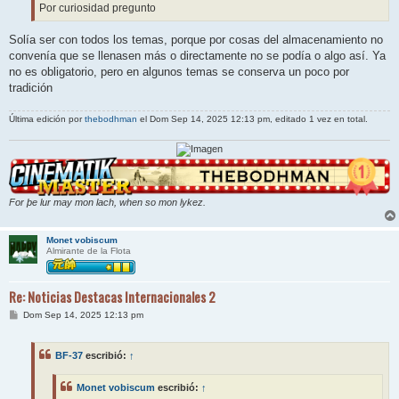
Por curiosidad pregunto
Solía ser con todos los temas, porque por cosas del almacenamiento no
convenía que se llenasen más o directamente no se podía o algo así. Ya
no es obligatorio, pero en algunos temas se conserva un poco por
tradición
Última edición por
thebodhman
el Dom Sep 14, 2025 12:13 pm, editado 1 vez en total.
For þe lur may mon lach, when so mon lykez.
Monet vobiscum
Almirante de la Flota
Re: Noticias Destacas Internacionales 2
M
Dom Sep 14, 2025 12:13 pm
e
n
s
BF-37
escribió:
↑
a
j
e
Monet vobiscum
escribió:
↑