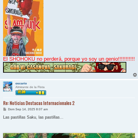
El SHOHOKU no perderá, porque yo soy un genio!!!!!!!!!!!
oscario
Almirante de la Flota
Re: Noticias Destacas Internacionales 2
M
Dom Sep 14, 2025 8:07 am
e
n
Las pastillas Saku, las pastillas...
s
a
j
e