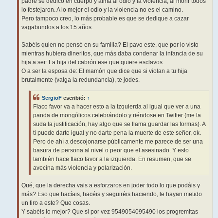
padre se dedicó en cuerpo y alma al odio y la violencia, al morir todos
lo festejaron. A lo mejor el odio y la violencia no es el camino.
Pero tampoco creo, lo más probable es que se dedique a cazar
vagabundos a los 15 años.
Sabéis quien no pensó en su familia? El pavo este, que por lo visto
mientras hubiera dineritos, que más daba condenar la infancia de su
hija a ser: La hija del cabrón ese que quiere esclavos.
O a ser la esposa de: El mamón que dice que si violan a tu hija
brutalmente (valga la redundancia), te jodes.
SergioF
escribió:
↑
Flaco favor va a hacer esto a la izquierda al igual que ver a una
panda de mongólicos celebrándolo y riéndose en Twitter (me la
suda la justificación, hay algo que se llama guardar las formas). A
ti puede darte igual y no darte pena la muerte de este señor, ok.
Pero de ahí a descojonarse públicamente me parece de ser una
basura de persona al nivel o peor que el asesinado. Y esto
también hace flaco favor a la izquierda. En resumen, que se
avecina más violencia y polarización.
Qué, que la derecha vais a esforzaros en joder todo lo que podáis y
más? Eso que hacíais, hacéis y seguiréis haciendo, le hayan metido
un tiro a este? Que cosas.
Y sabéis lo mejor? Que si por vez 9549054095490 los progremitas