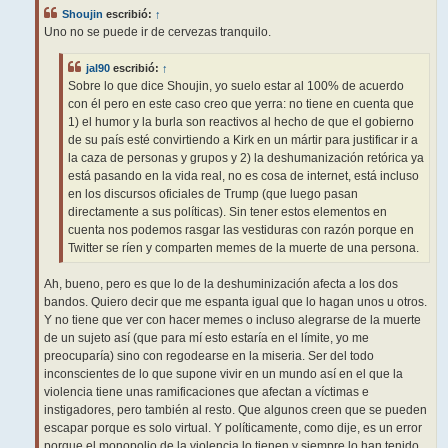
j
Shoujin
escribió:
↑
e
Uno no se puede ir de cervezas tranquilo.
jal90
escribió:
↑
Sobre lo que dice Shoujin, yo suelo estar al 100% de acuerdo
con él pero en este caso creo que yerra: no tiene en cuenta que
1) el humor y la burla son reactivos al hecho de que el gobierno
de su país esté convirtiendo a Kirk en un mártir para justificar ir a
la caza de personas y grupos y 2) la deshumanización retórica ya
está pasando en la vida real, no es cosa de internet, está incluso
en los discursos oficiales de Trump (que luego pasan
directamente a sus políticas). Sin tener estos elementos en
cuenta nos podemos rasgar las vestiduras con razón porque en
Twitter se ríen y comparten memes de la muerte de una persona.
Ah, bueno, pero es que lo de la deshuminización afecta a los dos
bandos. Quiero decir que me espanta igual que lo hagan unos u otros.
Y no tiene que ver con hacer memes o incluso alegrarse de la muerte
de un sujeto así (que para mí esto estaría en el límite, yo me
preocuparía) sino con regodearse en la miseria. Ser del todo
inconscientes de lo que supone vivir en un mundo así en el que la
violencia tiene unas ramificaciones que afectan a víctimas e
instigadores, pero también al resto. Que algunos creen que se pueden
escapar porque es solo virtual. Y políticamente, como dije, es un error
porque el monopolio de la violencia lo tienen y siempre lo han tenido