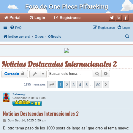
Foro de One Piece Pirateking
Portal
Login
Registrarse
FAQ
Registrarse
Login
B
Índice general
Otros
Offtopic
u
s
c
Noticias Destacadas Internacionales 2
a
r
Buscar
Búsqueda ava
Cerrado
Página
1
2
1
de
3
80
4
5
80
1195 mensajes
Siguiente
…
Sakuragi
Comandante de la Flota
Noticias Destacadas Internacionales 2
M
Dom Sep 14, 2025 6:59 am
e
n
El otro tema paso de los 1000 posts de largo así que creo el tema nuevo:
s