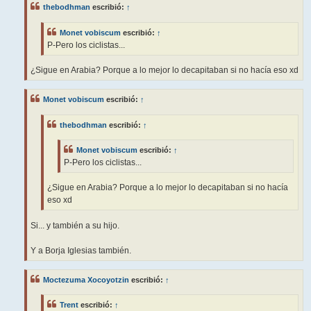
thebodhman
escribió:
↑
Monet vobiscum
escribió:
↑
P-Pero los ciclistas...
¿Sigue en Arabia? Porque a lo mejor lo decapitaban si no hacía eso xd
Monet vobiscum
escribió:
↑
thebodhman
escribió:
↑
Monet vobiscum
escribió:
↑
P-Pero los ciclistas...
¿Sigue en Arabia? Porque a lo mejor lo decapitaban si no hacía
eso xd
Si... y también a su hijo.
Y a Borja Iglesias también.
Moctezuma Xocoyotzin
escribió:
↑
Trent
escribió:
↑