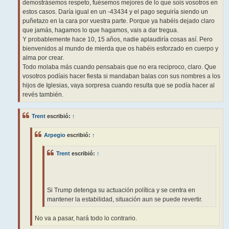
demostrásemos respeto, fuésemos mejores de lo que sois vosotros en
estos casos. Daría igual en un -43434 y el pago seguiría siendo un
puñetazo en la cara por vuestra parte. Porque ya habéis dejado claro
que jamás, hagamos lo que hagamos, vais a dar tregua.
Y probablemente hace 10, 15 años, nadie aplaudiría cosas así. Pero
bienvenidos al mundo de mierda que os habéis esforzado en cuerpo y
alma por crear.
Todo molaba más cuando pensabais que no era reciproco, claro. Que
vosotros podíais hacer fiesta si mandaban balas con sus nombres a los
hijos de Iglesias, vaya sorpresa cuando resulta que se podía hacer al
revés también.
Trent
escribió:
↑
Arpegio
escribió:
↑
Trent
escribió:
↑
Si Trump detenga su actuación política y se centra en
mantener la estabilidad, situación aun se puede revertir.
No va a pasar, hará todo lo contrario.