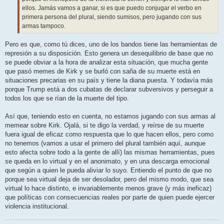
ellos. Jamás vamos a ganar, si es que puedo conjugar el verbo en
primera persona del plural, siendo sumisos, pero jugando con sus
armas tampoco.
Pero es que, como tú dices, uno de los bandos tiene las herramientas de
represión a su disposición. Esto genera un desequilibrio de base que no
se puede obviar a la hora de analizar esta situación, que mucha gente
que pasó memes de Kirk y se burló con saña de su muerte está en
situaciones precarias en su país y tiene la diana puesta. Y todavía más
porque Trump está a dos cubatas de declarar subversivos y perseguir a
todos los que se rían de la muerte del tipo.
Así que, teniendo esto en cuenta, no estamos jugando con sus armas al
memear sobre Kirk. Ojalá, si te digo la verdad, y reírse de su muerte
fuera igual de eficaz como respuesta que lo que hacen ellos, pero como
no tenemos (vamos a usar el primero del plural también aquí, aunque
esto afecta sobre todo a la gente de allí) las mismas herramientas, pues
se queda en lo virtual y en el anonimato, y en una descarga emocional
que según a quien le pueda aliviar lo suyo. Entiendo el punto de que no
porque sea virtual deja de ser desolador, pero del mismo modo, que sea
virtual lo hace distinto, e invariablemente menos grave (y más ineficaz)
que políticas con consecuencias reales por parte de quien puede ejercer
violencia institucional.