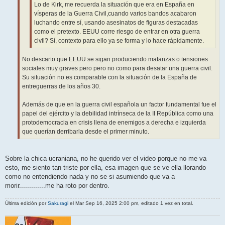
Lo de Kirk, me recuerda la situación que era en España en
vísperas de la Guerra Civil,cuando varios bandos acabaron
luchando entre sí, usando asesinatos de figuras destacadas
como el pretexto. EEUU corre riesgo de entrar en otra guerra
civil? Sí, contexto para ello ya se forma y lo hace rápidamente.
No descarto que EEUU se sigan produciendo matanzas o tensiones
sociales muy graves pero pero no como para desatar una guerra civil.
Su situación no es comparable con la situación de la España de
entreguerras de los años 30.
Además de que en la guerra civil española un factor fundamental fue el
papel del ejército y la debilidad intrínseca de la II República como una
protodemocracia en crisis llena de enemigos a derecha e izquierda
que querían derribarla desde el primer minuto.
Sobre la chica ucraniana, no he querido ver el video porque no me va
esto, me siento tan triste por ella, esa imagen que se ve ella llorando
como no entendiendo nada y no se si asumiendo que va a
morir.............me ha roto por dentro.
Última edición por
Sakuragi
el Mar Sep 16, 2025 2:00 pm, editado 1 vez en total.