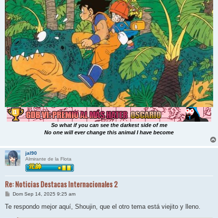
So what if you can see the darkest side of me
No one will ever change this animal I have become
jal90
Almirante de la Flota
Re: Noticias Destacas Internacionales 2
M
Dom Sep 14, 2025 9:25 am
e
n
Te respondo mejor aquí, Shoujin, que el otro tema está viejito y lleno.
s
a