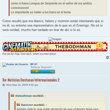
como si fuera Lengua de Serpiente en el señor de los anillos
Loooooooool
Lo importante es meter a los trans en el tema
Como resultó que era blanco, hetero y mormón están intentando que si
no él, su entorno sea representativo de lo que es el Enemigo. No sé si
será verdad, mucho han tardado en tirar de ahí si lo es.
For þe lur may mon lach, when so mon lykez.
BF-37
Teniente Segundo
Re: Noticias Destacas Internacionales 2
M
Dom Sep 14, 2025 9:02 pm
e
n
s
thebodhman
escribió:
↑
a
j
e
Batvictor
escribió:
↑
Habéis visto lo que están diciendo de que el tirador tenía una