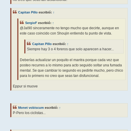
Capitan Pillo
escribió:
↑
SergioF
escribió:
↑
@Jal90 sinceramente no tengo mucho que decirte, aunque en
este caso coincido con Shoujin entiendo tu punto de vista.
Capitan Pillo
escribió:
↑
Siempre hay 3 o 4 foreros que solo aparecen a hacer...
Deberías actualizar un poquito el mantra porque cada vez que
posteo recurres a lo mismo para acto seguido soltar una fumada
mental. Se que cambiar lo segundo es pedirte mucho, pero chico
para lo primero no creo que seas tan disfuncional.
Eppur si muove
Monet vobiscum
escribió:
↑
P-Pero los ciclistas...