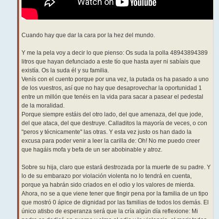
Cuando hay que dar la cara por la hez del mundo.
Y me la pela voy a decir lo que pienso: Os suda la polla 48943894389
litros que hayan defunciado a este tío que hasta ayer ni sabíais que
existía. Os la suda él y su familia.
Venís con el cuento porque por una vez, la putada os ha pasado a uno
de los vuestros, así que no hay que desaprovechar la oportunidad 1
entre un millón que tenéis en la vida para sacar a pasear el pedestal
de la moralidad.
Porque siempre estáis del otro lado, del que amenaza, del que jode,
del que ataca, del que destruye. Calladitos la mayoría de veces, o con
"peros y técnicamente" las otras. Y esta vez justo os han dado la
excusa para poder venir a leer la carilla de: Oh! No me puedo creer
que hagáis mofa y befa de un ser abobinable y atroz.
Sobre su hija, claro que estará destrozada por la muerte de su padre. Y
lo de su embarazo por violación violenta no lo tendrá en cuenta,
porque ya habrán sido criados en el odio y los valores de mierda.
Ahora, no se a que viene tener que fingir pena por la familia de un tipo
que mostró 0 ápice de dignidad por las familias de todos los demás. El
único atisbo de esperanza será que la cría algún día reflexione: Mi