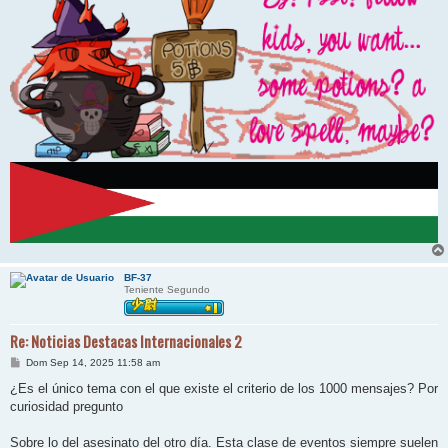
BF-37
Teniente Segundo
Re: Noticias Destacas Internacionales 2
M
Dom Sep 14, 2025 11:58 am
e
n
¿Es el único tema con el que existe el criterio de los 1000 mensajes? Por
s
curiosidad pregunto
a
j
e
Sobre lo del asesinato del otro día. Esta clase de eventos siempre suelen