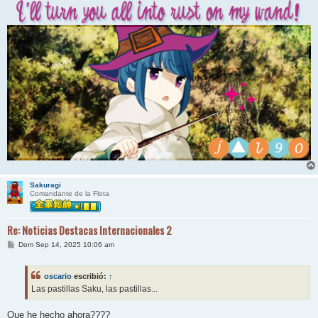
Sakuragi
Comandante de la Flota
Re: Noticias Destacas Internacionales 2
M
Dom Sep 14, 2025 10:06 am
e
n
s
oscario
escribió:
↑
a
j
Las pastillas Saku, las pastillas...
e
Que he hecho ahora????