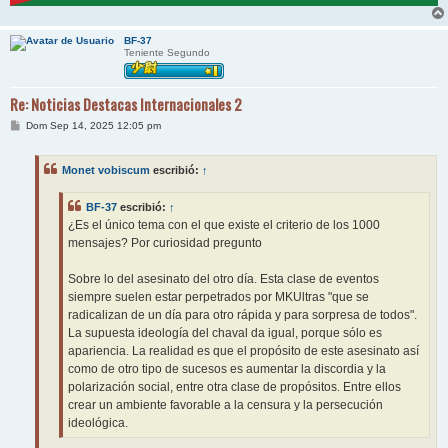
BF-37
Teniente Segundo
Re: Noticias Destacas Internacionales 2
M
Dom Sep 14, 2025 12:05 pm
e
n
s
Monet vobiscum
escribió:
↑
a
j
e
BF-37
escribió:
↑
¿Es el único tema con el que existe el criterio de los 1000
mensajes? Por curiosidad pregunto
Sobre lo del asesinato del otro día. Esta clase de eventos
siempre suelen estar perpetrados por MKUltras "que se
radicalizan de un día para otro rápida y para sorpresa de todos".
La supuesta ideología del chaval da igual, porque sólo es
apariencia. La realidad es que el propósito de este asesinato así
como de otro tipo de sucesos es aumentar la discordia y la
polarización social, entre otra clase de propósitos. Entre ellos
crear un ambiente favorable a la censura y la persecución
ideológica.