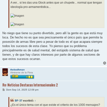
A ver... si les das una Glock antes que un chupete... normal que tengan
ideología pro-armamentistica...
No niego que tiene su punto divertido, pero allí la gente es que está muy
loca. De hecho no es que sea precisamente el único país que permite la
posesión de armas libre pero a pesar de todo es el que acapara siempre
todos los sucesos de esta clase. Yo pienso que su problema
principalmente es de salud mental, del estúpido sistema de salud que
tienen, y de que hay claros intereses por parte de algunos sectores de
que estos sucesos ocurran.
thebodhman
Almirante de la Flota
Re: Noticias Destacas Internacionales 2
M
Dom Sep 14, 2025 12:09 pm
e
n
s
BF-37
escribió:
↑
a
j
¿Es el único tema con el que existe el criterio de los 1000 mensajes?
e