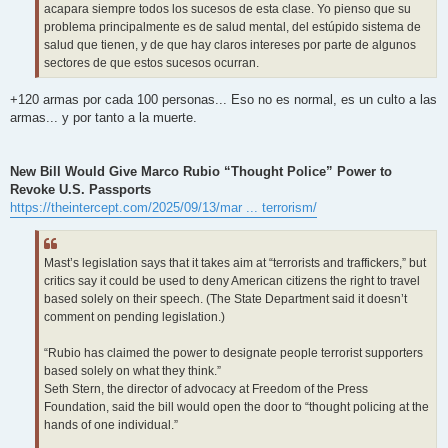
acapara siempre todos los sucesos de esta clase. Yo pienso que su
problema principalmente es de salud mental, del estúpido sistema de
salud que tienen, y de que hay claros intereses por parte de algunos
sectores de que estos sucesos ocurran.
+120 armas por cada 100 personas... Eso no es normal, es un culto a las
armas... y por tanto a la muerte.
New Bill Would Give Marco Rubio “Thought Police” Power to
Revoke U.S. Passports
https://theintercept.com/2025/09/13/mar ... terrorism/
Mast’s legislation says that it takes aim at “terrorists and traffickers,” but
critics say it could be used to deny American citizens the right to travel
based solely on their speech. (The State Department said it doesn’t
comment on pending legislation.)
“Rubio has claimed the power to designate people terrorist supporters
based solely on what they think.”
Seth Stern, the director of advocacy at Freedom of the Press
Foundation, said the bill would open the door to “thought policing at the
hands of one individual.”