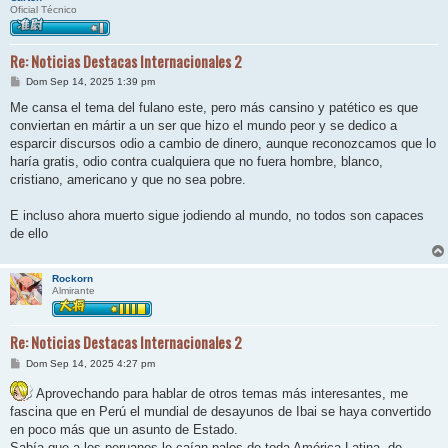
Oficial Técnico
Re: Noticias Destacas Internacionales 2
M
Dom Sep 14, 2025 1:39 pm
e
n
Me cansa el tema del fulano este, pero más cansino y patético es que
s
conviertan en mártir a un ser que hizo el mundo peor y se dedico a
a
j
esparcir discursos odio a cambio de dinero, aunque reconozcamos que lo
e
haría gratis, odio contra cualquiera que no fuera hombre, blanco,
cristiano, americano y que no sea pobre.
E incluso ahora muerto sigue jodiendo al mundo, no todos son capaces
de ello
Rockorn
Almirante
Re: Noticias Destacas Internacionales 2
M
Dom Sep 14, 2025 4:27 pm
e
n
Aprovechando para hablar de otros temas más interesantes, me
s
fascina que en Perú el mundial de desayunos de Ibai se haya convertido
a
j
en poco más que un asunto de Estado.
e
Sabía que a los peruanos le caían palos de toda América Latina, de