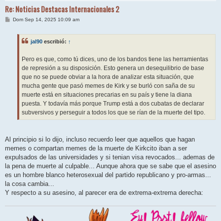
Re: Noticias Destacas Internacionales 2
M
Dom Sep 14, 2025 10:09 am
e
n
s
jal90
escribió:
↑
a
j
e
Pero es que, como tú dices, uno de los bandos tiene las herramientas
de represión a su disposición. Esto genera un desequilibrio de base
que no se puede obviar a la hora de analizar esta situación, que
mucha gente que pasó memes de Kirk y se burló con saña de su
muerte está en situaciones precarias en su país y tiene la diana
puesta. Y todavía más porque Trump está a dos cubatas de declarar
subversivos y perseguir a todos los que se rían de la muerte del tipo.
Al principio si lo dijo, incluso recuerdo leer que aquellos que hagan
memes o compartan memes de la muerte de Kirkcito iban a ser
expulsados de las universidades y si tenian visa revocados... ademas de
la pena de muerte al culpable... Aunque ahora que se sabe que el asesino
es un hombre blanco heterosexual del partido republicano y pro-armas...
la cosa cambia...
Y respecto a su asesino, al parecer era de extrema-extrema derecha: