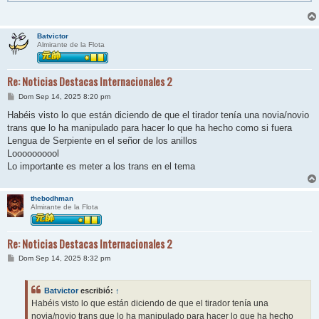
Batvictor
Almirante de la Flota
Re: Noticias Destacas Internacionales 2
M
Dom Sep 14, 2025 8:20 pm
e
n
Habéis visto lo que están diciendo de que el tirador tenía una novia/novio
s
trans que lo ha manipulado para hacer lo que ha hecho como si fuera
a
j
Lengua de Serpiente en el señor de los anillos
e
Loooooooool
Lo importante es meter a los trans en el tema
thebodhman
Almirante de la Flota
Re: Noticias Destacas Internacionales 2
M
Dom Sep 14, 2025 8:32 pm
e
n
s
Batvictor
escribió:
↑
a
j
Habéis visto lo que están diciendo de que el tirador tenía una
e
novia/novio trans que lo ha manipulado para hacer lo que ha hecho