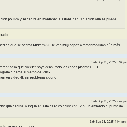
ión política y se centra en mantener la estabilidad, situación aun se puede
trario.
y a medida que se acerca Midterm 26, le veo muy capaz a tomar medidas aún más
Sab Sep 13, 2025 5:34 p
vergonzoso que tweeter haya censurado las cosas picantes +18
pagarle dineros al memo de Musk
ejen en vídeo 4k sin problema alguno.
Sab Sep 13, 2025 7:47 p
o que decirte, aunque en este caso coincido con Shoujin entiendo tu punto de
Sab Sep 13, 2025 4:04 pm
solo aparecen a hacer...