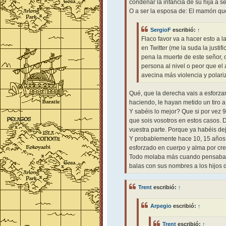
condenar la infancia de su hija a s
O a ser la esposa de: El mamón que 
SergioF
escribió:
↑
Flaco favor va a hacer esto a 
en Twitter (me la suda la justif
pena la muerte de este señor,
persona al nivel o peor que el
avecina más violencia y polari
Qué, que la derecha vais a esforza
haciendo, le hayan metido un tiro 
Y sabéis lo mejor? Que si por vez
que sois vosotros en estos casos. 
vuestra parte. Porque ya habéis de
Y probablemente hace 10, 15 años,
esforzado en cuerpo y alma por cre
Todo molaba más cuando pensabais 
balas con sus nombres a los hijos 
Trent
escribió:
↑
Arpegio
escribió:
↑
Trent
escribió:
↑