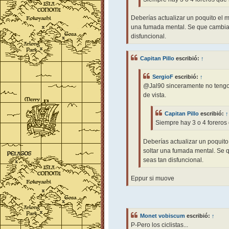
Deberías actualizar un poquito el 
una fumada mental. Se que cambiar
disfuncional.
Capitan Pillo
escribió:
↑
SergioF
escribió:
↑
@Jal90 sinceramente no tengo 
de vista.
Capitan Pillo
escribió:
↑
Siempre hay 3 o 4 foreros 
Deberías actualizar un poquit
soltar una fumada mental. Se 
seas tan disfuncional.
Eppur si muove
Monet vobiscum
escribió:
↑
P-Pero los ciclistas...