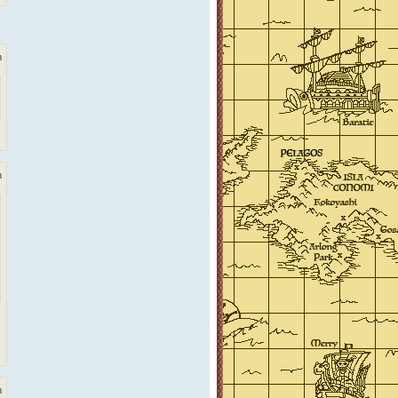
m
m
m