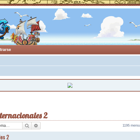
trarse
ternacionales 2
Buscar
Búsqueda avanzada
1195 mens
les 2