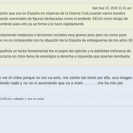
Sab Sep 13, 2025 11:31 am
uación que era en España en vísperas de la Guerra Civil,cuando varios bandos
sando asesinatos de figuras destacadas como el pretexto. EEUU corre riesgo de
, contexto para ello ya se forma y lo hace rápidamente.
oduciendo matanzas o tensiones sociales muy graves pero pero no como para
ión no es comparable con la situación de la España de entreguerras de los años 30
pañola un factor fundamental fue el papel del ejército y la debilidad intrínseca de
cracia en crisis llena de enemigos a derecha e izquierda que querían derribarla
 ver el video porque no me va esto, me siento tan triste por ella, esa imagen
endo nada y no se si asumiendo que va a morir.............me ha roto por
2:00 pm, editado 1 vez en total.