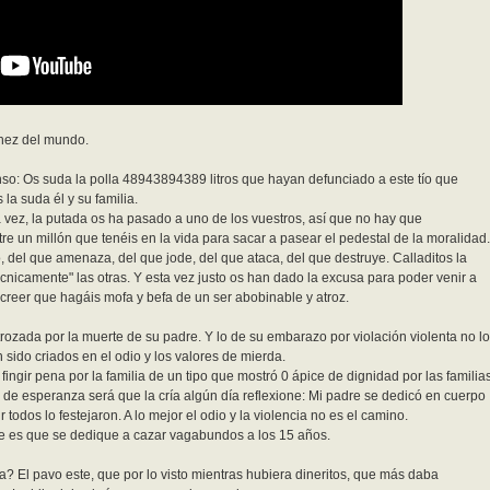
 hez del mundo.
enso: Os suda la polla 48943894389 litros que hayan defunciado a este tío que
 la suda él y su familia.
 vez, la putada os ha pasado a uno de los vuestros, así que no hay que
e un millón que tenéis en la vida para sacar a pasear el pedestal de la moralidad.
, del que amenaza, del que jode, del que ataca, del que destruye. Calladitos la
cnicamente" las otras. Y esta vez justo os han dado la excusa para poder venir a
 creer que hagáis mofa y befa de un ser abobinable y atroz.
trozada por la muerte de su padre. Y lo de su embarazo por violación violenta no lo
sido criados en el odio y los valores de mierda.
fingir pena por la familia de un tipo que mostró 0 ápice de dignidad por las familia
 de esperanza será que la cría algún día reflexione: Mi padre se dedicó en cuerpo
ir todos lo festejaron. A lo mejor el odio y la violencia no es el camino.
e es que se dedique a cazar vagabundos a los 15 años.
a? El pavo este, que por lo visto mientras hubiera dineritos, que más daba