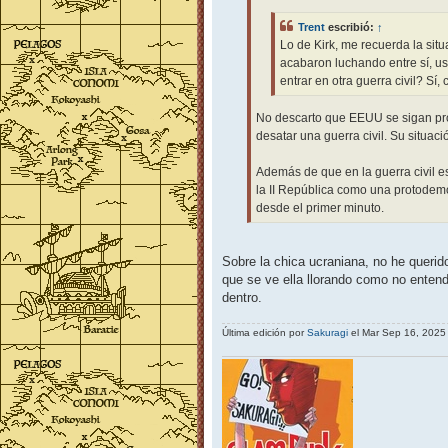
Trent
escribió:
↑
Lo de Kirk, me recuerda la sit
acabaron luchando entre sí, u
entrar en otra guerra civil? Sí
No descarto que EEUU se sigan pr
desatar una guerra civil. Su situac
Además de que en la guerra civil es
la II República como una protodemo
desde el primer minuto.
Sobre la chica ucraniana, no he querido
que se ve ella llorando como no entendi
dentro.
Última edición por
Sakuragi
el Mar Sep 16, 2025 