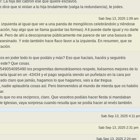
er: La hija del cabrón ese que quiere esclavos.
dice que si violan a tu hija brutalmente (valga la redundancia), te jodes.
Sab Sep 13, 2025 1:09 am
la izquierda al igual que ver a una panda de mongólicos celebrándolo y riéndose
icación, hay algo que se llama guardar las formas). A ti puede darte igual y no darte
 ok. Pero de ahí a descojonarse públicamente me parece de ser una basura de
 asesinado. Y esto también hace flaco favor a la izquierda. En resumen, que se
zación.
ros en joder todo lo que podáis y más? Eso que hacíais, hacéis y seguiréis
a este? Que cosas.
 9549054095490 los progremitas demostrásemos respeto, fuésemos mejores de lo
Daría igual en un -43434 y el pago seguiría siendo un puñetazo en la cara por
jado claro que jamás, hagamos lo que hagamos, vais a dar tregua.
 nadie aplaudiría cosas así. Pero bienvenidos al mundo de mierda que os habéis
ar.
que no era reciproco, claro. Que vosotros podíais hacer fiesta si mandaban
de Iglesias, vaya sorpresa cuando resulta que se podía hacer al revés también.
Sab Sep 13, 2025 4:11 p
Sab Sep 13, 2025 2:31 pm
Sab Sep 13, 2025 2:24 pm