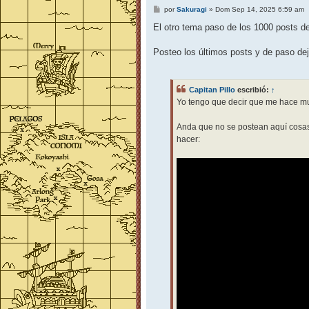
M
por
Sakuragi
»
Dom Sep 14, 2025 6:59 am
e
n
El otro tema paso de los 1000 posts de
s
a
j
Posteo los últimos posts y de paso dej
e
Capitan Pillo
escribió:
↑
Yo tengo que decir que me hace mu
Anda que no se postean aquí cosas 
hacer: