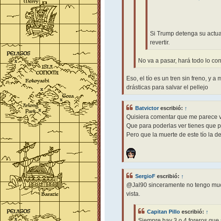
Si Trump detenga su actuac
revertir.
No va a pasar, hará todo lo con
Eso, el tío es un tren sin freno, 
drásticas para salvar el pellejo
Batvictor
escribió:
↑
Quisiera comentar que me parece 
Que para poderlas ver tienes que 
Pero que la muerte de este tío la d
SergioF
escribió:
↑
@Jal90 sinceramente no tengo much
vista.
Capitan Pillo
escribió:
↑
Siempre hay 3 o 4 foreros que 