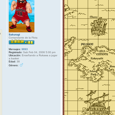
m
Sakuragi
Comandante de la Flota
Mensajes:
9893
Registrado:
Sab Feb 04, 2006 5:00 pm
Ubicación:
Enseñando a Rukawa a jugar
a basket
Edad:
38
Género: