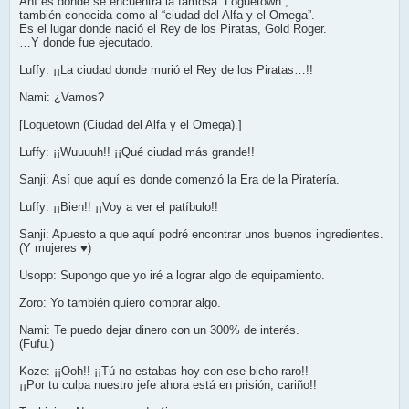
Ahí es donde se encuentra la famosa “Loguetown”,
también conocida como al “ciudad del Alfa y el Omega”.
Es el lugar donde nació el Rey de los Piratas, Gold Roger.
…Y donde fue ejecutado.
Luffy: ¡¡La ciudad donde murió el Rey de los Piratas…!!
Nami: ¿Vamos?
[Loguetown (Ciudad del Alfa y el Omega).]
Luffy: ¡¡Wuuuuh!! ¡¡Qué ciudad más grande!!
Sanji: Así que aquí es donde comenzó la Era de la Piratería.
Luffy: ¡¡Bien!! ¡¡Voy a ver el patíbulo!!
Sanji: Apuesto a que aquí podré encontrar unos buenos ingredientes.
(Y mujeres ♥)
Usopp: Supongo que yo iré a lograr algo de equipamiento.
Zoro: Yo también quiero comprar algo.
Nami: Te puedo dejar dinero con un 300% de interés.
(Fufu.)
Koze: ¡¡Ooh!! ¡¡Tú no estabas hoy con ese bicho raro!!
¡¡Por tu culpa nuestro jefe ahora está en prisión, cariño!!