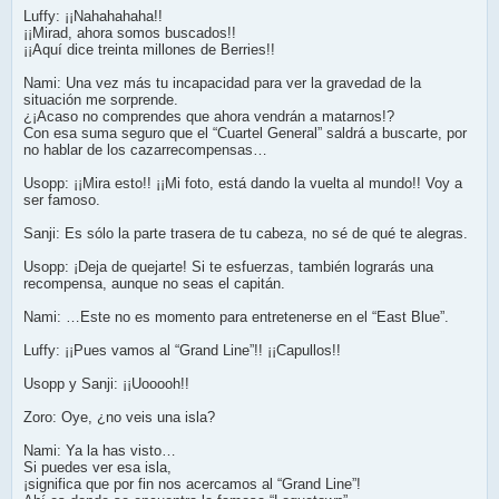
Luffy: ¡¡Nahahahaha!!
¡¡Mirad, ahora somos buscados!!
¡¡Aquí dice treinta millones de Berries!!
Nami: Una vez más tu incapacidad para ver la gravedad de la
situación me sorprende.
¿¡Acaso no comprendes que ahora vendrán a matarnos!?
Con esa suma seguro que el “Cuartel General” saldrá a buscarte, por
no hablar de los cazarrecompensas…
Usopp: ¡¡Mira esto!! ¡¡Mi foto, está dando la vuelta al mundo!! Voy a
ser famoso.
Sanji: Es sólo la parte trasera de tu cabeza, no sé de qué te alegras.
Usopp: ¡Deja de quejarte! Si te esfuerzas, también lograrás una
recompensa, aunque no seas el capitán.
Nami: …Este no es momento para entretenerse en el “East Blue”.
Luffy: ¡¡Pues vamos al “Grand Line”!! ¡¡Capullos!!
Usopp y Sanji: ¡¡Uooooh!!
Zoro: Oye, ¿no veis una isla?
Nami: Ya la has visto…
Si puedes ver esa isla,
¡significa que por fin nos acercamos al “Grand Line”!