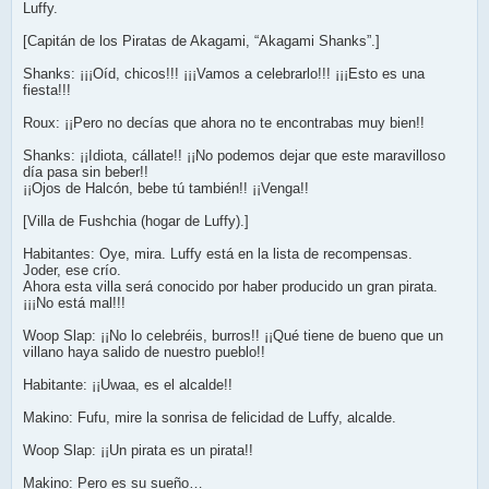
Luffy.
[Capitán de los Piratas de Akagami, “Akagami Shanks”.]
Shanks: ¡¡¡Oíd, chicos!!! ¡¡¡Vamos a celebrarlo!!! ¡¡¡Esto es una
fiesta!!!
Roux: ¡¡Pero no decías que ahora no te encontrabas muy bien!!
Shanks: ¡¡Idiota, cállate!! ¡¡No podemos dejar que este maravilloso
día pasa sin beber!!
¡¡Ojos de Halcón, bebe tú también!! ¡¡Venga!!
[Villa de Fushchia (hogar de Luffy).]
Habitantes: Oye, mira. Luffy está en la lista de recompensas.
Joder, ese crío.
Ahora esta villa será conocido por haber producido un gran pirata.
¡¡¡No está mal!!!
Woop Slap: ¡¡No lo celebréis, burros!! ¡¡Qué tiene de bueno que un
villano haya salido de nuestro pueblo!!
Habitante: ¡¡Uwaa, es el alcalde!!
Makino: Fufu, mire la sonrisa de felicidad de Luffy, alcalde.
Woop Slap: ¡¡Un pirata es un pirata!!
Makino: Pero es su sueño…