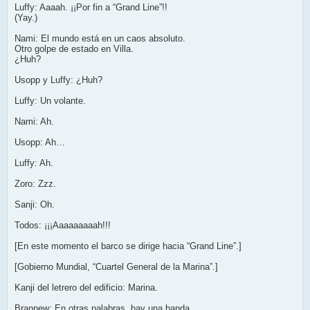
Luffy: Aaaah. ¡¡Por fin a “Grand Line”!!
(Yay.)
Nami: El mundo está en un caos absoluto.
Otro golpe de estado en Villa.
¿Huh?
Usopp y Luffy: ¿Huh?
Luffy: Un volante.
Nami: Ah.
Usopp: Ah…
Luffy: Ah.
Zoro: Zzz.
Sanji: Oh.
Todos: ¡¡¡Aaaaaaaaah!!!
[En este momento el barco se dirige hacia “Grand Line”.]
[Gobierno Mundial, “Cuartel General de la Marina”.]
Kanji del letrero del edificio: Marina.
Brannew: En otras palabras, hay una banda,