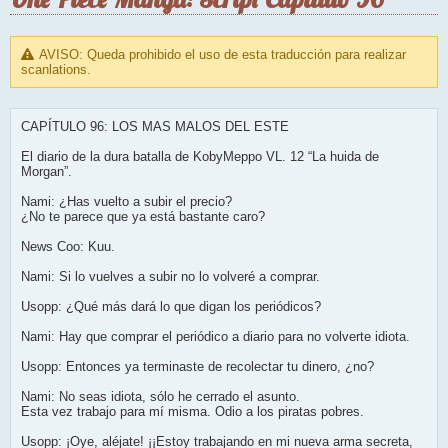
AVISO: Queda prohibido el uso de esta traducción para realizar
scanlations.
CAPÍTULO 96: LOS MAS MALOS DEL ESTE
El diario de la dura batalla de KobyMeppo VL. 12 “La huida de
Morgan”.
Nami: ¿Has vuelto a subir el precio?
¿No te parece que ya está bastante caro?
News Coo: Kuu.
Nami: Si lo vuelves a subir no lo volveré a comprar.
Usopp: ¿Qué más dará lo que digan los periódicos?
Nami: Hay que comprar el periódico a diario para no volverte idiota.
Usopp: Entonces ya terminaste de recolectar tu dinero, ¿no?
Nami: No seas idiota, sólo he cerrado el asunto.
Esta vez trabajo para mí misma. Odio a los piratas pobres.
Usopp: ¡Oye, aléjate! ¡¡Estoy trabajando en mi nueva arma secreta,