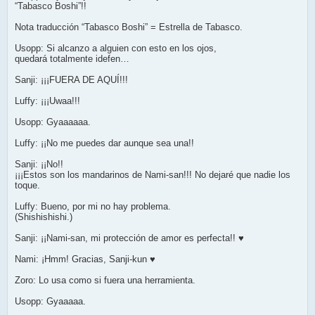
“Tabasco Boshi”!!
Nota traducción “Tabasco Boshi” = Estrella de Tabasco.
Usopp: Si alcanzo a alguien con esto en los ojos,
quedará totalmente idefen…
Sanji: ¡¡¡FUERA DE AQUÍ!!!
Luffy: ¡¡¡Uwaa!!!
Usopp: Gyaaaaaa.
Luffy: ¡¡No me puedes dar aunque sea una!!
Sanji: ¡¡No!!
¡¡¡Estos son los mandarinos de Nami-san!!! No dejaré que nadie los
toque.
Luffy: Bueno, por mi no hay problema.
(Shishishishi.)
Sanji: ¡¡Nami-san, mi protección de amor es perfecta!! ♥
Nami: ¡Hmm! Gracias, Sanji-kun ♥
Zoro: Lo usa como si fuera una herramienta.
Usopp: Gyaaaaa.