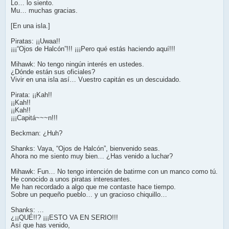
Lo… lo siento.
Mu… muchas gracias.
[En una isla.]
Piratas: ¡¡Uwaa!!
¡¡¡“Ojos de Halcón”!!! ¡¡¡Pero qué estás haciendo aquí!!!
Mihawk: No tengo ningún interés en ustedes.
¿Dónde están sus oficiales?
Vivir en una isla así… Vuestro capitán es un descuidado.
Pirata: ¡¡Kah!!
¡¡Kah!!
¡¡Kah!!
¡¡¡Capitá~~~n!!!
Beckman: ¿Huh?
Shanks: Vaya, “Ojos de Halcón”, bienvenido seas.
Ahora no me siento muy bien… ¿Has venido a luchar?
Mihawk: Fun… No tengo intención de batirme con un manco como tú.
He conocido a unos piratas interesantes.
Me han recordado a algo que me contaste hace tiempo.
Sobre un pequeño pueblo… y un gracioso chiquillo…
Shanks: …
¿¡¡QUÉ!!? ¡¡¡ESTO VA EN SERIO!!!
Así que has venido,