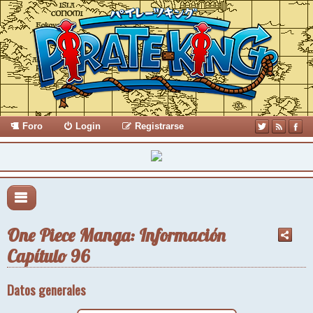
Foro
Login
Registrarse
One Piece Manga: Información
Capítulo 96
Datos generales