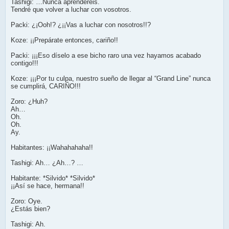
Tashigi: …Nunca aprenderéis.
Tendré que volver a luchar con vosotros.
Packi: ¿¡Ooh!? ¿¡¡Vas a luchar con nosotros!!?
Koze: ¡¡Prepárate entonces, cariño!!
Packi: ¡¡¡Eso díselo a ese bicho raro una vez hayamos acabado
contigo!!!
Koze: ¡¡¡Por tu culpa, nuestro sueño de llegar al “Grand Line” nunca
se cumplirá, CARIÑO!!!
Zoro: ¿Huh?
Ah…
Oh.
Oh.
Ay.
Habitantes: ¡¡Wahahahaha!!
Tashigi: Ah… ¿Ah…? …
Habitante: *Silvido* *Silvido*
¡¡Así se hace, hermana!!
Zoro: Oye.
¿Estás bien?
Tashigi: Ah.