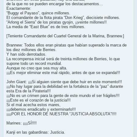
de la que no se pueden encargar los destacamentos…
Exactamente:
“Buggy el Payaso”, quince millones.
El comandante de la flota pirata “Don Krieg”, diecisiete millones.
“Arlong el Sierra” de los piratas gyojin, ¡¡veinte millones!!
La media de “East Blue” es de tres millones.
[Teniente Comandante del Cuartel General de la Marina, Brannew.]
Brannew: Todos ellos eran piratas que habían superado la marca de
los diez millones de Berries.
Y han sido derrotados.
La recompensa inicial será de treinta millones de Berries, lo que
supone todo un record mundial.
Aunque no creo que sea muy alta.
¡¡¡Es mejor eliminar este mal rápido, antes de que se expanda!!!
John Giant: ¡¡¡Si alguien siente que debe huir en este momento!!!
¡¡¡No hay lugar para la debilidad en la fortaleza de la “paz” durante
esta Era de la Pirateria!!!
¡¡¡No es un crimen para la gente de este mundo el ser frágiles!!!
¡¡¡Este es el corazón de la justicia!!!
Si el mal acecha estos mares,
¡¡¡debemos erradicarlo y exterminarlo!!!
¡¡¡¡POR EL HONOR DE NUESTRA “JUSTICIA ABSOLUTA”!!!!
Marines: ¡¡¡¡SÍ!!!!
Kanji en las gabardinas: Justicia.