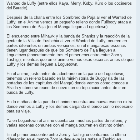
Wanted de Luffy (entre ellos Kaya, Merry, Koby, Kuro o los cocineros
del Baratie).
Después de la charla entre los Sombrero de Paja al ver el Wanted de
Luffy, en el Anime vemos un pequeño relleno donde Fullbody ataca a
los Sombrero de Paja (en el Manga llegan a Loguetown).
El encuentro entre Mihawk y la banda de Shanks y la reacción de la
gente de la Villa de Fushchia al ver el Wanted de Luffy, ocurren en
partes diferentes en ambas versiones: en el manga esas escenas
tienen lugar después de que los Sombrero de Paja lleguen a
Loguetown (concretamente tras el primer encuentro entre Zoro y
Tashigi), mientras que en el anime vemos esas escenas antes de que
Luffy y los demás lleguen a Loguetown.
En el anime, justo antes de adentrarse en la parte de Loguetown,
tenemos un relleno basado en la mini-historia de Buggy (la de las
portadas de los capítulos del Manga) donde vemos cómo conoce a
Alvida y cómo se reune de nuevo con su tripulación antes de ir en
busca de Luffy.
En la mañana de la partida el anime muestra una nueva escena extra
donde vemos a Luffy y los demás cargando el barco con lo necesario
para su viaje.
Ya en Loguetown el anime cuenta con muchas partes de relleno, y
varias escenas comunes con el manga ocurren en distinto orden.
En el primer encuentro entre Zoro y Tashigi encontramos la última
diferencia: en el manga Zoro le devuelve las gafas a Tashigi en