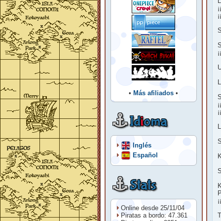
L
¡
¡
S
S
¡
U
L
•
Más afiliados
•
S
¡
¡
Id
i
oma
S
Inglés
Español
K
Stats
K
P
¡
Online desde 25/11/04
Piratas a bordo: 47.361
T