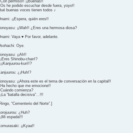
¡Con permiso!! ¡¡Buenas!!
¡Os he podido escuchar desde fuera, yoyo!!
ué buenas voces tienen todos ♪
nami: ¡¡Espera, quién eres!!
onoyasu: ¡¡Wah!! ¿Eres una hermosa diosa?
nami: Vaya ♥ Por favor, adelante.
sohachi: Oye.
onoyasu: ¡¡Ah!!
¡Eres Shinobu-chan!?
¡¡Kanjuurou-kun!!?
anjuurou: ¿¡Huh!?
onoyasu: ¡¡Ahora este es el tema de conversación en la capital!!
¡Ha hecho que me emocione!!
Cuándo comienza?
¡¡La “batalla decisiva”…!!!
Ringo, “Cementerio del Norte”.]
orojuurou: ¿Huh?
¡¡Mi espada!!!
omurasaki: ¡¡Kyaa!!