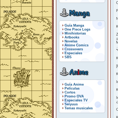
Manga
P
N
Guía Manga
K
One Piece Logs
Minihistorias
Z
Artbooks
¡
Novelas
M
Anime Comics
Crossovers
*
Especiales
SBS
K
[
An
i
me
K
I
Guía Anime
Películas
K
Cortos
Promo OVA
I
Especiales TV
¿
Seiyuus
Temas musicales
C
K