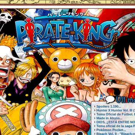
Últ
i
mo
Spoilers 1.190...
Hunter X Hunter Vol. III (
Tema Oficial de Fútbol.
Made in Abyss...
DIOS, ¿ESTÁ ENTRE NO
Tema oficial de la saga 
Pokémon Pocket...
Bleach Vol. 9 - "Bleach:re 