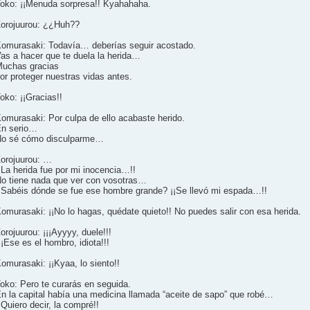
oko: ¡¡Menuda sorpresa!! Kyahahaha.
orojuurou: ¿¿Huh??
omurasaki: Todavía… deberías seguir acostado.
as a hacer que te duela la herida…
uchas gracias
or proteger nuestras vidas antes.
oko: ¡¡Gracias!!
omurasaki: Por culpa de ello acabaste herido.
n serio…
o sé cómo disculparme…
orojuurou: …
¡La herida fue por mi inocencia…!!
o tiene nada que ver con vosotras…
Sabéis dónde se fue ese hombre grande? ¡¡Se llevó mi espada…!!
omurasaki: ¡¡No lo hagas, quédate quieto!! No puedes salir con esa herida.
orojuurou: ¡¡¡Ayyyy, duele!!!
¡¡Ese es el hombro, idiota!!!
omurasaki: ¡¡Kyaa, lo siento!!
oko: Pero te curarás en seguida.
n la capital había una medicina llamada “aceite de sapo” que robé…
¡Quiero decir, la compré!!