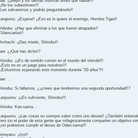
aw: ¡¡¡Bepo y los demás morirían antes que hablar!!!
¡¡No los subestimes!!!
¡Les salvaremos y podrás preguntárselo!!
angorou: ¡¡Espera!! ¡¡Eso es lo quiere el enemigo, Hombre Tigre!!
hibobu: ¡¡Hay que eliminar a los que fueron atrapados!!
¡Silenciarlos!!
sohachi: ¡¡Das miedo, Shinobu!!
aw: ¿¡Qué has dicho!?
hinobu: ¡¡¡Es de sentido común en el mundo del shinobi!!!
¡¡Esto no es un juego para nosotros!!!
¡¡Estuvimos esperando este momento durante “20 años”!!!
Law: …
hinobu: Si fallamos, ¿¡¡crees que tendremos una segunda oportunidad!!?
anjuurou: ¡¡¡Es suficiente, Shinobu!!!
Shinobu: Kan-sama…
anjuurou: ¡¡Las cosas no siempre salen como uno desea!! ¡¡También entiendo
ero sin el poder de esta gente que milagrosamente comparten un objetivo sim
¡¡no podremos cumplir el deseo de Oden-sama!!!
onoyasu: ¡¡Iyo!!