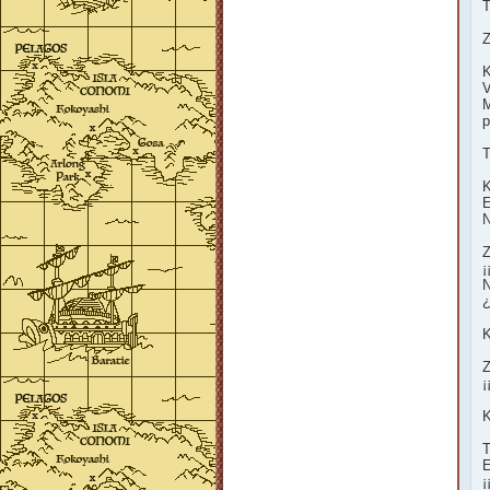
T
Z
K
V
M
p
T
K
E
N
Z
¡
N
¿
K
Z
¡
K
T
E
¡