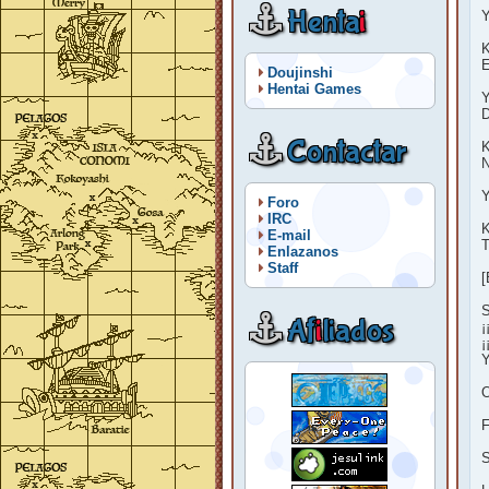
Henta
i
Y
K
E
Doujinshi
Hentai Games
Y
D
Contactar
K
N
Y
Foro
IRC
K
E-mail
T
Enlazanos
Staff
[
S
Af
i
liados
¡
¡
Y
O
F
S