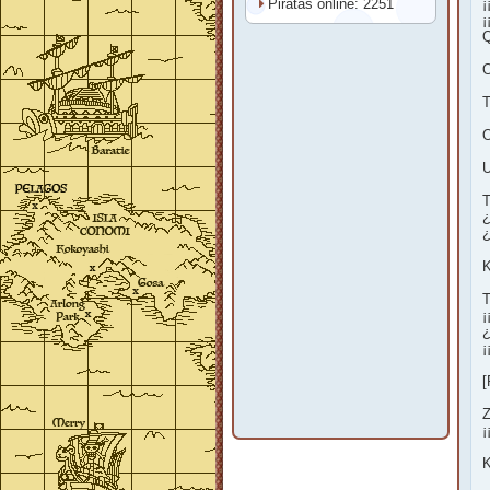
Piratas online: 2251
¡
¡
Q
O
T
O
U
T
¿
¿
K
T
¡
¿
¡
[
Z
¡
K