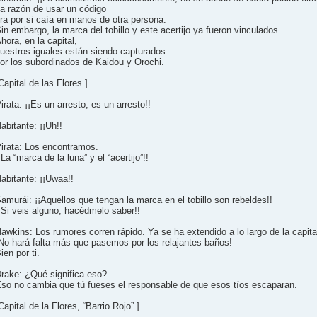
a razón de usar un código
ra por si caía en manos de otra persona.
in embargo, la marca del tobillo y este acertijo ya fueron vinculados.
hora, en la capital,
uestros iguales están siendo capturados
or los subordinados de Kaidou y Orochi.
Capital de las Flores.]
irata: ¡¡Es un arresto, es un arresto!!
abitante: ¡¡Uh!!
irata: Los encontramos.
¡La “marca de la luna” y el “acertijo”!!
abitante: ¡¡Uwaa!!
amurái: ¡¡Aquellos que tengan la marca en el tobillo son rebeldes!!
¡Si veis alguno, hacédmelo saber!!
awkins: Los rumores corren rápido. Ya se ha extendido a lo largo de la capita
No hará falta más que pasemos por los relajantes baños!
ien por ti.
rake: ¿Qué significa eso?
so no cambia que tú fueses el responsable de que esos tíos escaparan.
Capital de la Flores, “Barrio Rojo”.]