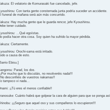
akuza: El velatorio de Komurasaki fue cancelado, jefe.
youshirou: Con tanta gente consternada junta podría suceder un accidente.
l funeral de mañana será aún más concurrido.
akuza: Hay mucha gente que le guarda rencor, jefe Kyoushirou.
ebe tener cuidado.
youshirou: …Qué egoístas.
o podía hacer otra cosa. Soy quien ha sufrido la mayor pérdida.
akuza: Ciertamente.
youshirou: Orochi-sama está irritado.
odo a causa de esto.
Barrio Ebisu.]
angorou: Parad, los dos.
¡¡Por mucho que lo discutáis, no resolveréis nada!!!
¡No desconfiéis de vuestros nakamas!!
o tampoco vi nada…
nami: ¡¡Tú eres el menos confiable!!
ranosuke: Cuánto habrá que golpear la cara de alguien para que se ponga así
hinobu: ¡¡¡Seguro que aquel oso y sus compañeros lo escupieron!!!