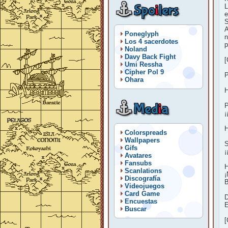
Spo
i
lers
L
e
S
A
Poneglyph
n
Los 4 sacerdotes
p
Noland
Davy Back Fight
[
Umi Ressha
Cipher Pol 9
P
Ohara
H
Med
i
a
P
¡
H
Colorspreads
Wallpapers
S
Gifs
¡
Avatares
Fansubs
H
Scanlations
¡
Discografía
B
Videojuegos
Card Game
D
Encuestas
E
Buscar
[