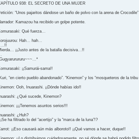
CAPÍTULO 938: EL SECRETO DE UNA MUJER
etición: “Unos pajaritos dándose un baño de polvo con la arena de Crocodile”
arrador: Kamazou ha recibido un golpe potente.
omurasaki: Qué fuerza…
orojuurou: Hah… hah…
¡…!!
ierda… ¡¡Justo antes de la batalla decisiva…!!
…
Gugyarurururu~~~…*
omurasaki: ¡¡Samurái-sama!!
Kuri, “en cierto pueblo abandonado”. “Kinemon” y los “mosqueteros de la tribu
inemon: Ooh, Inuarashi. ¡¡Dónde habías ido!!
nuarashi: ¿Qué sucede, Kinemon?
inemon: ¡¡¡Tenemos asuntos serios!!!
nuarashi: ¿Huh?
¡Se ha filtrado lo del “acertijo” y la “marca de la luna”!?
arrot: ¡¡Eso causará aún más alboroto!! ¡¡Qué vamos a hacer, duque!!
inemon: ¡¡Lo distribuimos cuidadosamente, no sé dónde se habrá podido filtr