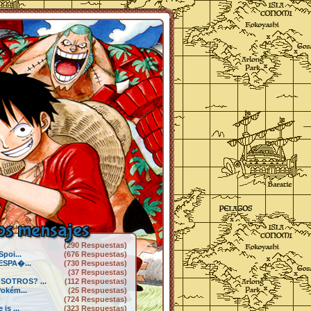
s mensajes
(290 Respuestas)
Spoi...
(676 Respuestas)
 ESPA�...
(730 Respuestas)
(37 Respuestas)
SOTROS? ...
(112 Respuestas)
Pokém...
(25 Respuestas)
(724 Respuestas)
is ...
(323 Respuestas)