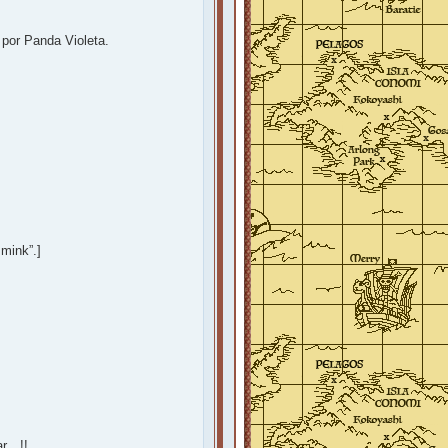
 por Panda Violeta.
 mink”.]
ar…!!