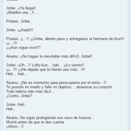
Jinbe: ¡¡Ya llega!!
¡¡Maldita sea…!! …
Piratas: Jinbe…
Jinbe: ¡¡¡Aaah!!!
Piratas: ¡¡…!! ¡¡¡Jinbe, ábrete paso y entréganos al hermano de Ace!!!
¡¡¡…!!!
¿¡¡Aún sigue vivo!!?
Akainu: ¡¡No hagas lo inevitable más difícil, Jinbe!!
Jinbe: ¡¡Uh…!! Luffy-kun… hah… ¡¡Lo siento!!
¡¡¡…!!! ¡¡¡He dejado que te hieran aún más…!!!
Hah… hah…
Akainu: ¡¡No es momento para preocuparse por el resto…!!
Te pusiste en medio y falle mi objetivo… atravesar su corazón.
Todo habría sido más fácil…
¿Cierto, Jinbe?
Jinbe: Hah…
Hah…
Akainu: No sigas protegiendo ese saco de huesos…
Morirá antes de que te des cuenta.
¡¡Hmm…!!