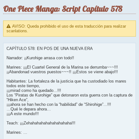
One Piece Manga: Script Capítulo 578
AVISO: Queda prohibido el uso de esta traducción para realizar
scanlations.
CAPÍTULO 578: EN POS DE UNA NUEVA ERA
Narrador: ¡¡Kurohige arrasa con todo!!
Marines: ¡¡¡El Cuartel General de la Marina se derrumba~~~!!!
¡¡Abandonad vuestros puestos~~~!! ¡¡¡Estos se viene abajo!!!
Habitantes: La fortaleza de la justicia que ha custodiado los mares
todos este tiempo,
¡¡¡mirad como ha quedado…!!!
Los “Piratas de Kurohige” que detonaron esta guerra con la captura de
“Hiken Ace”,
¡¡¡ahora se han hecho con la “habilidad” de “Shirohige”…!!!
…Qué le depara ahora…
¡¡¡A este mundo!!!
Teach: ¡¡¡Zehahahahahahahahahaha!!!
Marines: …