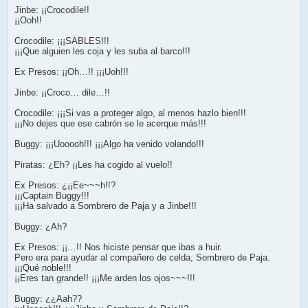
Jinbe: ¡¡Crocodile!!
¡¡Ooh!!
Crocodile: ¡¡¡SABLES!!!
¡¡¡Que alguien les coja y les suba al barco!!!
Ex Presos: ¡¡Oh…!! ¡¡¡Uoh!!!
Jinbe: ¡¡Croco… dile…!!
Crocodile: ¡¡¡Si vas a proteger algo, al menos hazlo bien!!!
¡¡¡No dejes que ese cabrón se le acerque más!!!
Buggy: ¡¡¡Uooooh!!! ¡¡¡Algo ha venido volando!!!
Piratas: ¿Eh? ¡¡Les ha cogido al vuelo!!
Ex Presos: ¿¡¡Ee~~~h!!?
¡¡¡Captain Buggy!!!
¡¡¡Ha salvado a Sombrero de Paja y a Jinbe!!!
Buggy: ¿Ah?
Ex Presos: ¡¡…!! Nos hiciste pensar que ibas a huir.
Pero era para ayudar al compañero de celda, Sombrero de Paja.
¡¡¡Qué noble!!!
¡¡Eres tan grande!! ¡¡¡Me arden los ojos~~~!!!
Buggy: ¿¿Aah??