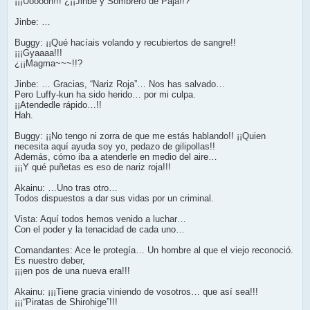
¡¡¡Uooooh!!! ¿¡¡Jinbe y Sombrero de Paja!!?
Jinbe: …
Buggy: ¡¡Qué hacíais volando y recubiertos de sangre!!
¡¡¡Gyaaaa!!!
¿¡¡Magma~~~!!?
Jinbe: … Gracias, “Nariz Roja”… Nos has salvado…
Pero Luffy-kun ha sido herido… por mi culpa.
¡¡Atendedle rápido…!!
Hah.
Buggy: ¡¡No tengo ni zorra de que me estás hablando!! ¡¡Quien
necesita aquí ayuda soy yo, pedazo de gilipollas!!
Además, cómo iba a atenderle en medio del aire…
¡¡¡Y qué puñetas es eso de nariz roja!!!
Akainu: …Uno tras otro…
Todos dispuestos a dar sus vidas por un criminal.
Vista: Aquí todos hemos venido a luchar…
Con el poder y la tenacidad de cada uno…
Comandantes: Ace le protegía… Un hombre al que el viejo reconoció.
Es nuestro deber,
¡¡¡en pos de una nueva era!!!
Akainu: ¡¡¡Tiene gracia viniendo de vosotros… que así sea!!!
¡¡¡“Piratas de Shirohige”!!!