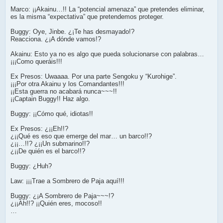
Marco: ¡¡Akainu…!! La “potencial amenaza” que pretendes eliminar,
es la misma “expectativa” que pretendemos proteger.
Buggy: Oye, Jinbe. ¿¡Te has desmayado!?
Reacciona. ¿¡A dónde vamos!?
Akainu: Esto ya no es algo que pueda solucionarse con palabras…
¡¡¡Como queráis!!!
Ex Presos: Uwaaaa. Por una parte Sengoku y “Kurohige”.
¡¡¡Por otra Akainu y los Comandantes!!!
¡¡Esta guerra no acabará nunca~~~!!
¡¡Captain Buggy!! Haz algo.
Buggy: ¡¡Cómo qué, idiotas!!
Ex Presos: ¿¡¡Eh!!?
¿¡¡Qué es eso que emerge del mar… un barco!!?
¿¡¡…!!? ¿¡¡Un submarino!!?
¿¡¡De quién es el barco!!?
Buggy: ¿Huh?
Law: ¡¡¡Trae a Sombrero de Paja aquí!!!
Buggy: ¿¡A Sombrero de Paja~~~!?
¿¡¡Ah!!? ¡¡Quién eres, mocoso!!
…