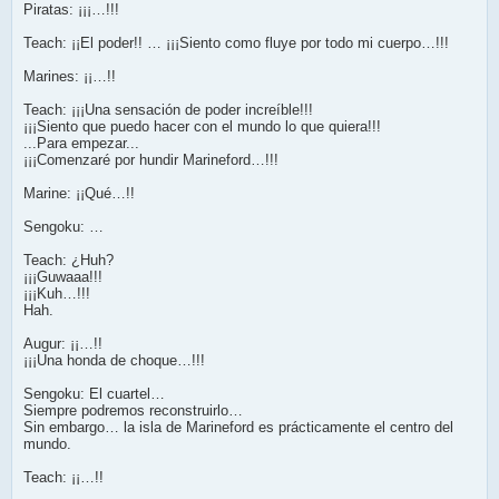
Piratas: ¡¡¡…!!!
Teach: ¡¡El poder!! … ¡¡¡Siento como fluye por todo mi cuerpo…!!!
Marines: ¡¡…!!
Teach: ¡¡¡Una sensación de poder increíble!!!
¡¡¡Siento que puedo hacer con el mundo lo que quiera!!!
...Para empezar...
¡¡¡Comenzaré por hundir Marineford…!!!
Marine: ¡¡Qué…!!
Sengoku: …
Teach: ¿Huh?
¡¡¡Guwaaa!!!
¡¡¡Kuh…!!!
Hah.
Augur: ¡¡…!!
¡¡¡Una honda de choque…!!!
Sengoku: El cuartel…
Siempre podremos reconstruirlo…
Sin embargo… la isla de Marineford es prácticamente el centro del
mundo.
Teach: ¡¡…!!