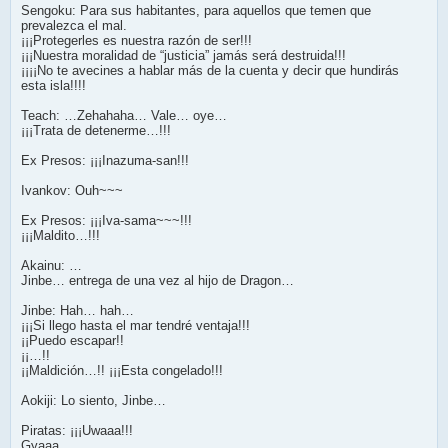
Sengoku: Para sus habitantes, para aquellos que temen que
prevalezca el mal.
¡¡¡Protegerles es nuestra razón de ser!!!
¡¡¡Nuestra moralidad de “justicia” jamás será destruida!!!
¡¡¡¡No te avecines a hablar más de la cuenta y decir que hundirás
esta isla!!!!
Teach: …Zehahaha… Vale… oye…
¡¡¡Trata de detenerme…!!!
Ex Presos: ¡¡¡Inazuma-san!!!
Ivankov: Ouh~~~
Ex Presos: ¡¡¡Iva-sama~~~!!!
¡¡¡Maldito…!!!
Akainu: …
Jinbe… entrega de una vez al hijo de Dragon…
Jinbe: Hah… hah…
¡¡¡Si llego hasta el mar tendré ventaja!!!
¡¡Puedo escapar!!
¡¡…!!
¡¡Maldición…!! ¡¡¡Esta congelado!!!
Aokiji: Lo siento, Jinbe…
Piratas: ¡¡¡Uwaaa!!!
Gyaaa.