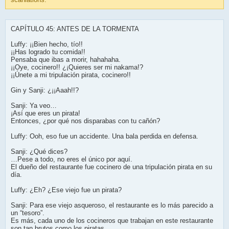
CAPÍTULO 45: ANTES DE LA TORMENTA
Luffy: ¡¡Bien hecho, tío!!
¡¡Has logrado tu comida!!
Pensaba que ibas a morir, hahahaha.
¡¡Oye, cocinero!! ¿¡Quieres ser mi nakama!?
¡¡Únete a mi tripulación pirata, cocinero!!
Gin y Sanji: ¿¡¡Aaah!!?
Sanji: Ya veo…
¡Así que eres un pirata!
Entonces, ¿por qué nos disparabas con tu cañón?
Luffy: Ooh, eso fue un accidente. Una bala perdida en defensa.
Sanji: ¿Qué dices?
…Pese a todo, no eres el único por aquí.
El dueño del restaurante fue cocinero de una tripulación pirata en su
día.
Luffy: ¿Eh? ¿Ese viejo fue un pirata?
Sanji: Para ese viejo asqueroso, el restaurante es lo más parecido a
un “tesoro”.
Es más, cada uno de los cocineros que trabajan en este restaurante
son tan brutos como los piratas.