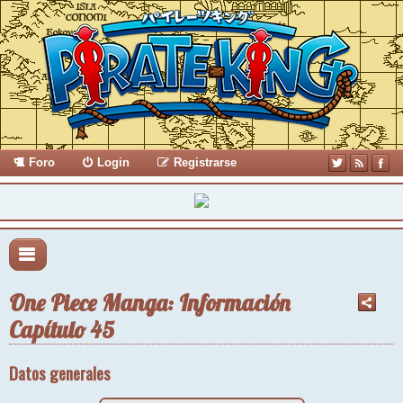
Foro
Login
Registrarse
One Piece Manga: Información
Capítulo 45
Datos generales