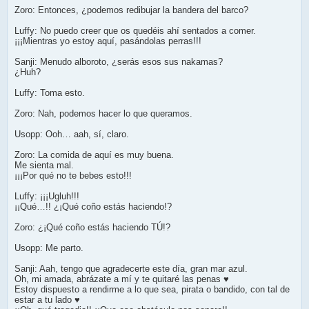
Zoro: Entonces, ¿podemos redibujar la bandera del barco?
Luffy: No puedo creer que os quedéis ahí sentados a comer.
¡¡¡Mientras yo estoy aquí, pasándolas perras!!!
Sanji: Menudo alboroto, ¿serás esos sus nakamas?
¿Huh?
Luffy: Toma esto.
Zoro: Nah, podemos hacer lo que queramos.
Usopp: Ooh… aah, sí, claro.
Zoro: La comida de aquí es muy buena.
Me sienta mal.
¡¡¡Por qué no te bebes esto!!!
Luffy: ¡¡¡Ugluh!!!
¡¡Qué…!! ¿¡Qué coño estás haciendo!?
Zoro: ¿¡Qué coño estás haciendo TÚ!?
Usopp: Me parto.
Sanji: Aah, tengo que agradecerte este día, gran mar azul.
Oh, mi amada, abrázate a mí y te quitaré las penas ♥
Estoy dispuesto a rendirme a lo que sea, pirata o bandido, con tal de
estar a tu lado ♥