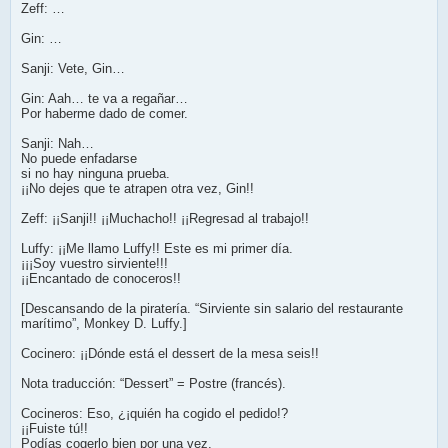
Zeff: …
Gin: …
Sanji: Vete, Gin…
Gin: Aah… te va a regañar…
Por haberme dado de comer.
Sanji: Nah…
No puede enfadarse
si no hay ninguna prueba.
¡¡No dejes que te atrapen otra vez, Gin!!
Zeff: ¡¡Sanji!! ¡¡Muchacho!! ¡¡Regresad al trabajo!!
Luffy: ¡¡Me llamo Luffy!! Este es mi primer día.
¡¡¡Soy vuestro sirviente!!!
¡¡Encantado de conoceros!!
[Descansando de la piratería. “Sirviente sin salario del restaurante
marítimo”, Monkey D. Luffy.]
Cocinero: ¡¡Dónde está el dessert de la mesa seis!!
Nota traducción: “Dessert” = Postre (francés).
Cocineros: Eso, ¿¡quién ha cogido el pedido!?
¡¡Fuiste tú!!
Podías cogerlo bien por una vez.