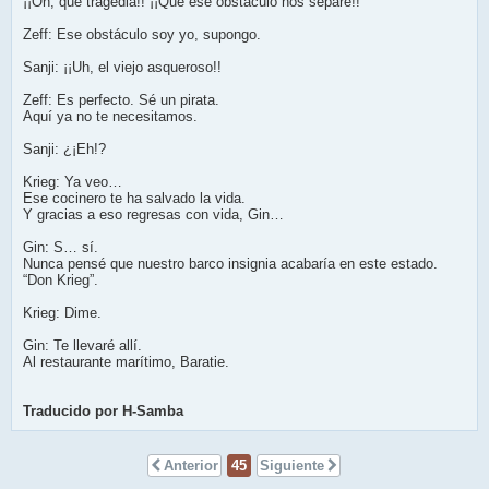
¡¡Oh, qué tragedia!! ¡¡Que ese obstáculo nos separe!!
Zeff: Ese obstáculo soy yo, supongo.
Sanji: ¡¡Uh, el viejo asqueroso!!
Zeff: Es perfecto. Sé un pirata.
Aquí ya no te necesitamos.
Sanji: ¿¡Eh!?
Krieg: Ya veo…
Ese cocinero te ha salvado la vida.
Y gracias a eso regresas con vida, Gin…
Gin: S… sí.
Nunca pensé que nuestro barco insignia acabaría en este estado.
“Don Krieg”.
Krieg: Dime.
Gin: Te llevaré allí.
Al restaurante marítimo, Baratie.
Traducido por H-Samba
Anterior
45
Siguiente