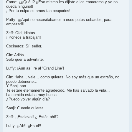
Carne: ¿¡¡Qué!!? ¡¡Eso mismo les dijiste a los camareros y ya no
queda ninguno!!
¡¡Por tu culpa estamos tan ocupados!!
Patty: ¡¡¡Aquí no necesitábamos a esos putos cobardes, para
empezar!!!
Zeff: Oíd, idiotas.
¡¡Poneos a trabajar!!
Cocineros: Sí, señor.
Gin: Adiós.
Solo quería advertirte.
Luffy: ¡Aun así iré al “Grand Line”!
Gin: Haha… vale… como quieras. No soy más que un extraño, no
puedo detenerte…
Y Sanji-san…
Te estaré eternamente agradecido. Me has salvado la vida…
La comida estaba muy buena.
¿Puedo volver algún día?
Sanji: Cuando quieras.
Zeff: ¡¡Esclavo!! ¿¡Estás ahí!?
Luffy: ¡¡Ah!! ¡¡Es él!!