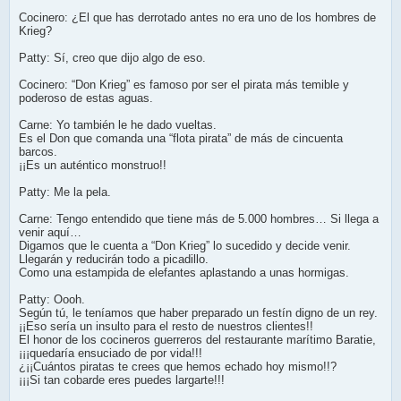
Cocinero: ¿El que has derrotado antes no era uno de los hombres de
Krieg?
Patty: Sí, creo que dijo algo de eso.
Cocinero: “Don Krieg” es famoso por ser el pirata más temible y
poderoso de estas aguas.
Carne: Yo también le he dado vueltas.
Es el Don que comanda una “flota pirata” de más de cincuenta
barcos.
¡¡Es un auténtico monstruo!!
Patty: Me la pela.
Carne: Tengo entendido que tiene más de 5.000 hombres… Si llega a
venir aquí…
Digamos que le cuenta a “Don Krieg” lo sucedido y decide venir.
Llegarán y reducirán todo a picadillo.
Como una estampida de elefantes aplastando a unas hormigas.
Patty: Oooh.
Según tú, le teníamos que haber preparado un festín digno de un rey.
¡¡Eso sería un insulto para el resto de nuestros clientes!!
El honor de los cocineros guerreros del restaurante marítimo Baratie,
¡¡¡quedaría ensuciado de por vida!!!
¿¡¡Cuántos piratas te crees que hemos echado hoy mismo!!?
¡¡¡Si tan cobarde eres puedes largarte!!!