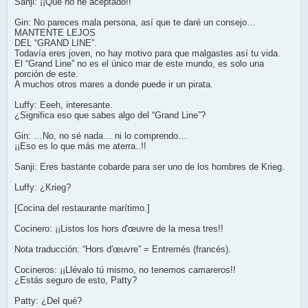
Sanji: ¡¡Que no he aceptado!!
Gin: No pareces mala persona, así que te daré un consejo…
MANTENTE LEJOS
DEL “GRAND LINE”.
Todavía eres joven, no hay motivo para que malgastes así tu vida.
El “Grand Line” no es el único mar de este mundo, es solo una
porción de este.
A muchos otros mares a donde puede ir un pirata.
Luffy: Eeeh, interesante.
¿Significa eso que sabes algo del “Grand Line”?
Gin: …No, no sé nada… ni lo comprendo…
¡¡Eso es lo que más me aterra..!!
Sanji: Eres bastante cobarde para ser uno de los hombres de Krieg.
Luffy: ¿Krieg?
[Cocina del restaurante marítimo.]
Cocinero: ¡¡Listos los hors d'œuvre de la mesa tres!!
Nota traducción: “Hors d'œuvre” = Entremés (francés).
Cocineros: ¡¡Llévalo tú mismo, no tenemos camareros!!
¿Estás seguro de esto, Patty?
Patty: ¿Del qué?