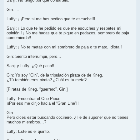
Sanji: No tengo por qué contártelo.
Gin: …
Luffy: ¡¡¡Pero si me has pedido que te escuche!!!
Sanji: ¡¡Lo que te he pedido es que me escuches y respetes mi
opinión!! ¡¡No me hagas que te pique en pedazos, sombrero de paja
comemierda!!
Luffy: ¡¡No te metas con mi sombrero de paja o te mato, idiota!!
Gin: Siento interrumpir, pero…
Sanji y Luffy: ¡¡Qué pasa!!
Gin: Yo soy “Gin”, de la tripulación pirata de de Krieg.
¿Tú también eres pirata? ¿Cuál es tu meta?
[Piratas de Krieg, “guerrero”. Gin.]
Luffy: Encontrar el One Piece.
¡¡Por eso me dirijo hacia el “Gran Line”!!
Gin: …
Pero dices estar buscando cocinero. ¿He de suponer que no tienes
muchos miembros…?
Luffy: Este es el quinto.