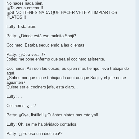
No haces nada bien.
¡¡¡Te vas a enterar!!!
¡¡¡SI NO TIENES NADA QUE HACER VETE A LIMPIAR LOS
PLATOS!!!
Luffy: Está bien.
Patty: ¿Dónde está ese maldito Sanji?
Cocinero: Estaba seduciendo a las clientas.
Patty: ¿¡Otra vez…!?
Joder, me pone enfermo que sea el cocinero asistente.
Cocineros: Así son las cosas, es quien más tiempo lleva trabajando
aquí.
¿Sabes por qué sigue trabajando aquí aunque Sanji y el jefe no se
aguanten?
Quiere ser el cocinero jefe, está claro…
Luffy: …
Cocineros: ¿…?
Patty: ¡¡Oye, listillo!! ¡¡Cuántos platos has roto ya!!
Luffy: Oh, se me ha olvidado contarlos.
Patty: ¿¡Es esa una disculpa!?