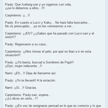
Pauly: Que Iceberg-san y yo sigamos con vida,
¡¡¡se lo debemos a ellos…!!!
Carpinteros: ¡¡…!!
Pauly: En cuanto a Lucci y Kaku… No hará falta buscarlos…
No os preocupéis… ya no les volveremos a ver…
Carpinteros: ¿¡Eh!? ¿¡¡Sabes que ha pasado con Lucci-san y el
resto!!?
Pauly: Regresaron a su casa…
Carpinteros: ¡¡¡Nos tomas el pelo, por qué se iban a ir en esta
situación!!!
Pauly: ¡¡¡Ya basta, buscad a Sombrero de Paja!!!
¡¡Oye, mujer indecente…!!
Nami: ¡¡Eh…!! Deja de llamarme así.
Pauly: ¡¡Yo te llevaré!! A la estación.
Nami: ¡¡Sí…!! Gracias.
Carpinteros: Pauly-san, espera…
¿¡Lo dices en serio…!?
Pauly: ¡¡¡En vez de resignaros pensad en lo que es correcto y lo que