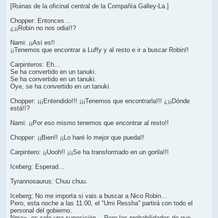
[Ruinas de la oficinal central de la Compañía Galley-La.]
Chopper: Entonces…
¿¡¡Robin no nos odia!!?
Nami: ¡¡Así es!!
¡¡Tenemos que encontrar a Luffy y al resto e ir a buscar Robin!!
Carpinteros: Eh…
Se ha convertido en un tanuki.
Se ha convertido en un tanuki.
Oye, se ha convertido en un tanuki.
Chopper: ¡¡¡Entendido!!! ¡¡¡Tenemos que encontrarla!!! ¿¡¡Dónde
está!!?
Nami: ¡¡Por eso mismo tenemos que encontrar al resto!!
Chopper: ¡¡Bien!! ¡¡Lo haré lo mejor que pueda!!
Carpintero: ¡¡Uooh!! ¡¡¡Se ha transformado en un gorila!!!
Iceberg: Esperad…
Tyrannosaurus: Chuu chuu.
Iceberg; No me importa si vais a buscar a Nico Robin…
Pero, esta noche a las 11:00, el “Umi Ressha” partirá con todo el
personal del gobierno.
Nma~, es solo una suposición… Pero las probabilidades de que