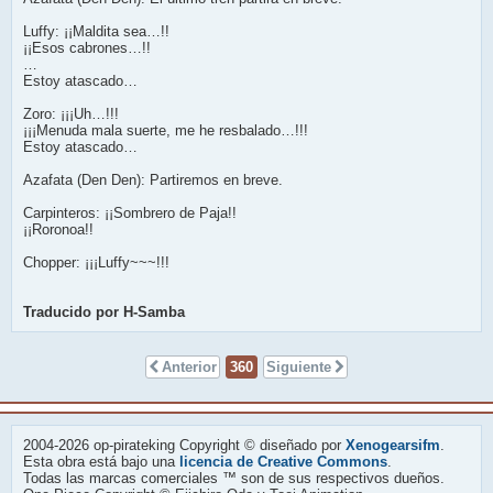
Luffy: ¡¡Maldita sea…!!
¡¡Esos cabrones…!!
…
Estoy atascado…
Zoro: ¡¡¡Uh…!!!
¡¡¡Menuda mala suerte, me he resbalado…!!!
Estoy atascado…
Azafata (Den Den): Partiremos en breve.
Carpinteros: ¡¡Sombrero de Paja!!
¡¡Roronoa!!
Chopper: ¡¡¡Luffy~~~!!!
Traducido por H-Samba
Anterior
360
Siguiente
2004-2026 op-pirateking Copyright © diseñado por
Xenogearsifm
.
Esta obra está bajo una
licencia de Creative Commons
.
Todas las marcas comerciales ™ son de sus respectivos dueños.