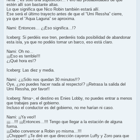
estén allí son bastante altas.
Lo que significa que Nico Robin también estará allí.
Ese será el último trayecto antes de que el “Umi Ressha” cierre,
ya que el “Aqua Laguna” se aproxima.
Nami: Entonces… ¿¡Eso significa…!?
Iceberg: Si perdéis ese tren, perderéis toda posibilidad de abandonar
esta isla, ya que no podéis tomar un barco, eso está claro.
Nami: Oh no…
¡¡¡Eso es terrible!!!
¿¡Qué hora es!?
Iceberg: Las diez y media.
Nami: ¿¡¡Sólo nos quedan 30 minutos!!?
Oye, ¿¡no puedes hacer nada al respecto!? ¡¡Retrasa la salida del
Umi Ressha, por favor!!
Iceberg: Nma~, el destino es Enies Lobby, no puedes entrar a menos
que trabajes para el gobierno.
Incluso el conductor es del gobierno, no me harían ni caso.
Nami: ¡¡Ya veo!!
¡¡¡…!!! ¡¡¡Entonces…!!! Tengo que llegar a la estación de alguna
forma.
¡¡¡Debo convencer a Robin yo misma…!!!
¡¡Chopper!! ¡¡Te diré en que dirección cayeron Luffy y Zoro para que