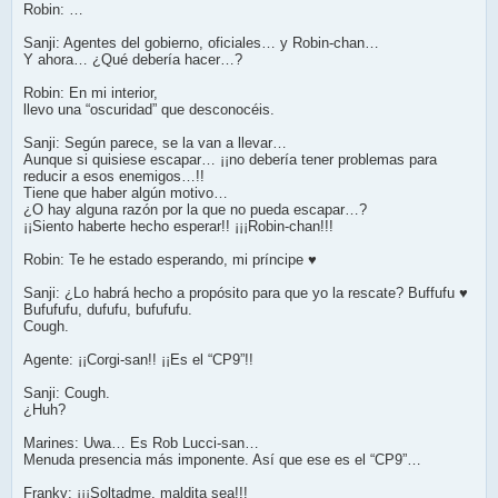
Robin: …
Sanji: Agentes del gobierno, oficiales… y Robin-chan…
Y ahora… ¿Qué debería hacer…?
Robin: En mi interior,
llevo una “oscuridad” que desconocéis.
Sanji: Según parece, se la van a llevar…
Aunque si quisiese escapar… ¡¡no debería tener problemas para
reducir a esos enemigos…!!
Tiene que haber algún motivo…
¿O hay alguna razón por la que no pueda escapar…?
¡¡Siento haberte hecho esperar!! ¡¡¡Robin-chan!!!
Robin: Te he estado esperando, mi príncipe ♥
Sanji: ¿Lo habrá hecho a propósito para que yo la rescate? Buffufu ♥
Bufufufu, dufufu, bufufufu.
Cough.
Agente: ¡¡Corgi-san!! ¡¡Es el “CP9”!!
Sanji: Cough.
¿Huh?
Marines: Uwa… Es Rob Lucci-san…
Menuda presencia más imponente. Así que ese es el “CP9”…
Franky: ¡¡¡Soltadme, maldita sea!!!