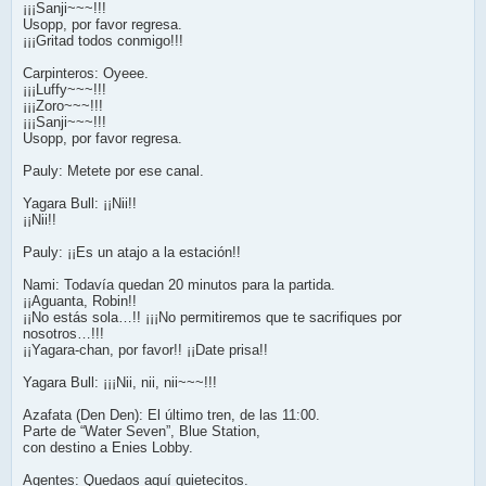
¡¡¡Sanji~~~!!!
Usopp, por favor regresa.
¡¡¡Gritad todos conmigo!!!
Carpinteros: Oyeee.
¡¡¡Luffy~~~!!!
¡¡¡Zoro~~~!!!
¡¡¡Sanji~~~!!!
Usopp, por favor regresa.
Pauly: Metete por ese canal.
Yagara Bull: ¡¡Nii!!
¡¡Nii!!
Pauly: ¡¡Es un atajo a la estación!!
Nami: Todavía quedan 20 minutos para la partida.
¡¡Aguanta, Robin!!
¡¡No estás sola…!! ¡¡¡No permitiremos que te sacrifiques por
nosotros…!!!
¡¡Yagara-chan, por favor!! ¡¡Date prisa!!
Yagara Bull: ¡¡¡Nii, nii, nii~~~!!!
Azafata (Den Den): El último tren, de las 11:00.
Parte de “Water Seven”, Blue Station,
con destino a Enies Lobby.
Agentes: Quedaos aquí quietecitos.