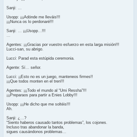
Sanji: …
Usopp: ¡¡¡Adónde me lleváis!!!
¡¡¡Nunca os lo perdonaré!!!
Sanji: … ¡¡¡Usopp…!!!
…
Agentes: ¡¡¡Gracias por vuestro esfuerzo en esta larga misión!!!
Lucci-san, su abrigo.
Lucci: Parad esta estúpida ceremonia.
Agente: Sí… señor.
Lucci: ¡¡Esto no es un juego, manteneos firmes!!
¡¡¡Que todos monten en el tren!!!
Agentes: ¡¡¡Todo el mundo al “Umi Ressha”!!!
¡¡¡Preparaos para partir a Enies Lobby!!!
Usopp: ¡¡¡He dicho que me soltéis!!!
Ah.
Sanji: ¿…?
“Siento haberos causado tantos problemas”, los cojones.
Incluso tras abandonar la banda,
sigues causándonos problemas…