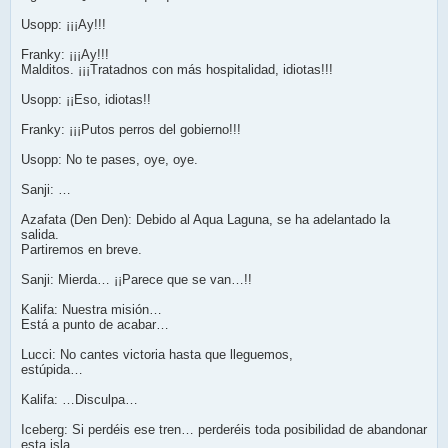
Usopp: ¡¡¡Ay!!!
Franky: ¡¡¡Ay!!!
Malditos. ¡¡¡Tratadnos con más hospitalidad, idiotas!!!
Usopp: ¡¡Eso, idiotas!!
Franky: ¡¡¡Putos perros del gobierno!!!
Usopp: No te pases, oye, oye.
Sanji: …
Azafata (Den Den): Debido al Aqua Laguna, se ha adelantado la
salida.
Partiremos en breve.
Sanji: Mierda… ¡¡Parece que se van…!!
Kalifa: Nuestra misión…
Está a punto de acabar…
Lucci: No cantes victoria hasta que lleguemos,
estúpida…
Kalifa: …Disculpa…
Iceberg: Si perdéis ese tren… perderéis toda posibilidad de abandonar
esta isla…