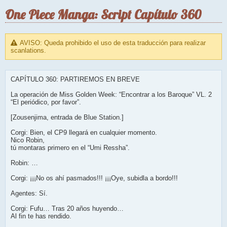
One Piece Manga: Script Capítulo 360
AVISO: Queda prohibido el uso de esta traducción para realizar
scanlations.
CAPÍTULO 360: PARTIREMOS EN BREVE
La operación de Miss Golden Week: “Encontrar a los Baroque” VL. 2
“El periódico, por favor”.
[Zousenjima, entrada de Blue Station.]
Corgi: Bien, el CP9 llegará en cualquier momento.
Nico Robin,
tú montaras primero en el “Umi Ressha”.
Robin: …
Corgi: ¡¡¡No os ahí pasmados!!! ¡¡¡Oye, subidla a bordo!!!
Agentes: Sí.
Corgi: Fufu… Tras 20 años huyendo…
Al fin te has rendido.