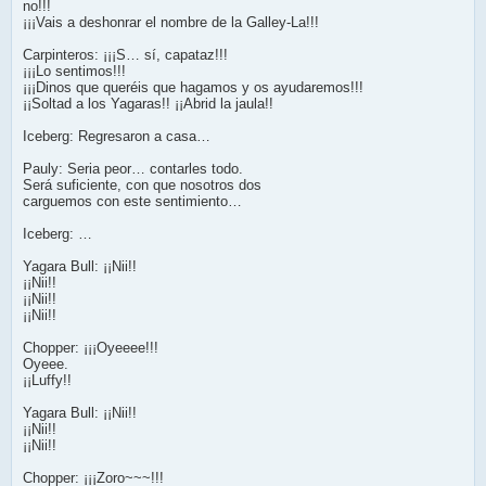
no!!!
¡¡¡Vais a deshonrar el nombre de la Galley-La!!!
Carpinteros: ¡¡¡S… sí, capataz!!!
¡¡¡Lo sentimos!!!
¡¡¡Dinos que queréis que hagamos y os ayudaremos!!!
¡¡Soltad a los Yagaras!! ¡¡Abrid la jaula!!
Iceberg: Regresaron a casa…
Pauly: Seria peor… contarles todo.
Será suficiente, con que nosotros dos
carguemos con este sentimiento…
Iceberg: …
Yagara Bull: ¡¡Nii!!
¡¡Nii!!
¡¡Nii!!
¡¡Nii!!
Chopper: ¡¡¡Oyeeee!!!
Oyeee.
¡¡Luffy!!
Yagara Bull: ¡¡Nii!!
¡¡Nii!!
¡¡Nii!!
Chopper: ¡¡¡Zoro~~~!!!