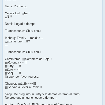
Nami: Por favor.
Yagara Bull: ¡¡Nii!!
¡¡Nii!!
Nami: Llegad a tiempo.
Tirannosaurus: Chuu chuu.
Iceberg: Franky… maldito…
¿¡¡Estás bien…!!?
…
Tirannosaurus: Chuu chuu.
Carpinteros: ¡¡¡Sombrero de Paja!!!
¡¡¡Roronoa~~~!!!
¡¡Luffy~~~!!
¡¡Zoro~~~!!
¡¡Sanji~~~!!
Usopp, por favor regresa.
Chopper: ¡¡¡Luffy~~~!!!
¡¡¡Se van a llevar a Robin!!!
Sanji: Me pregunto si Luffy y lo demás estarán al tanto…
No creo que ninguno llegue a tiempo…
Azafata (Den Den): El último tren partirá en breve.