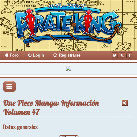
Foro
Login
Registrarse
One Piece Manga: Información
Volumen 47
Datos generales