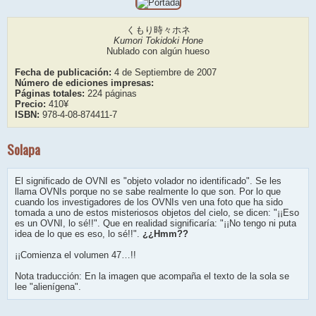
くもり時々ホネ
Kumori Tokidoki Hone
Nublado con algún hueso
Fecha de publicación:
4 de Septiembre de 2007
Número de ediciones impresas:
Páginas totales:
224 páginas
Precio:
410¥
ISBN:
978-4-08-874411-7
Solapa
El significado de OVNI es "objeto volador no identificado". Se les
llama OVNIs porque no se sabe realmente lo que son. Por lo que
cuando los investigadores de los OVNIs ven una foto que ha sido
tomada a uno de estos misteriosos objetos del cielo, se dicen: "¡¡Eso
es un OVNI, lo sé!!". Que en realidad significaría: "¡¡No tengo ni puta
idea de lo que es eso, lo sé!!".
¿¿Hmm??
¡¡Comienza el volumen 47…!!
Nota traducción: En la imagen que acompaña el texto de la sola se
lee "alienígena".