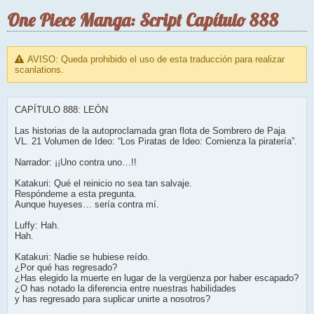
One Piece Manga: Script Capítulo 888
AVISO: Queda prohibido el uso de esta traducción para realizar
scanlations.
CAPÍTULO 888: LEÓN
Las historias de la autoproclamada gran flota de Sombrero de Paja
VL. 21 Volumen de Ideo: “Los Piratas de Ideo: Comienza la piratería”.
Narrador: ¡¡Uno contra uno…!!
Katakuri: Qué el reinicio no sea tan salvaje.
Respóndeme a esta pregunta.
Aunque huyeses… sería contra mí.
Luffy: Hah.
Hah.
Katakuri: Nadie se hubiese reído.
¿Por qué has regresado?
¿Has elegido la muerte en lugar de la vergüenza por haber escapado?
¿O has notado la diferencia entre nuestras habilidades
y has regresado para suplicar unirte a nosotros?