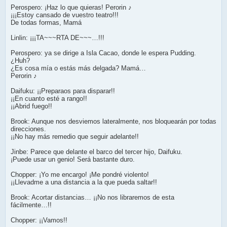
Perospero: ¡Haz lo que quieras! Perorin ♪
¡¡¡Estoy cansado de vuestro teatro!!!
De todas formas, Mamá
Linlin: ¡¡¡TA~~~RTA DE~~~…!!!
Perospero: ya se dirige a Isla Cacao, donde le espera Pudding.
¿Huh?
¿Es cosa mía o estás más delgada? Mamá…
Perorin ♪
Daifuku: ¡¡Preparaos para disparar!!
¡¡En cuanto esté a rango!!
¡¡Abrid fuego!!
Brook: Aunque nos desviemos lateralmente, nos bloquearán por todas
direcciones.
¡¡No hay más remedio que seguir adelante!!
Jinbe: Parece que delante el barco del tercer hijo, Daifuku.
¡Puede usar un genio! Será bastante duro.
Chopper: ¡Yo me encargo! ¡Me pondré violento!
¡¡Llevadme a una distancia a la que pueda saltar!!
Brook: Acortar distancias… ¡¡No nos libraremos de esta
fácilmente…!!
Chopper: ¡¡Vamos!!