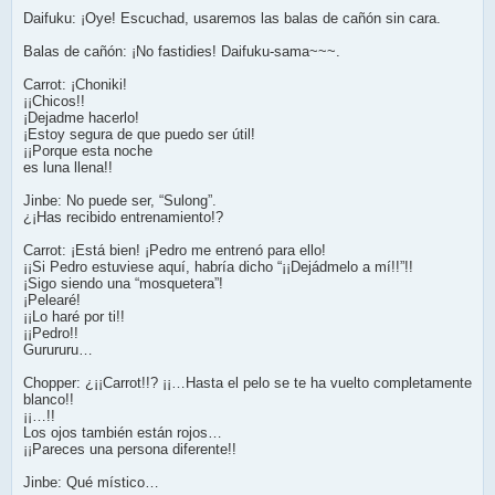
Daifuku: ¡Oye! Escuchad, usaremos las balas de cañón sin cara.
Balas de cañón: ¡No fastidies! Daifuku-sama~~~.
Carrot: ¡Choniki!
¡¡Chicos!!
¡Dejadme hacerlo!
¡Estoy segura de que puedo ser útil!
¡¡Porque esta noche
es luna llena!!
Jinbe: No puede ser, “Sulong”.
¿¡Has recibido entrenamiento!?
Carrot: ¡Está bien! ¡Pedro me entrenó para ello!
¡¡Si Pedro estuviese aquí, habría dicho “¡¡Dejádmelo a mí!!”!!
¡Sigo siendo una “mosquetera”!
¡Pelearé!
¡¡Lo haré por ti!!
¡¡Pedro!!
Gurururu…
Chopper: ¿¡¡Carrot!!? ¡¡…Hasta el pelo se te ha vuelto completamente
blanco!!
¡¡…!!
Los ojos también están rojos…
¡¡Pareces una persona diferente!!
Jinbe: Qué místico…