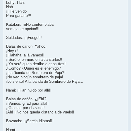
Luffy: Hah.
Hah.
¡¡¡He venido
Para ganarte!!!
Katakuri: ¡¡¡No contemplaba
semejante opción!!!
Soldados: ¡¡¡Fuego!!!
Balas de cañón: Yahoo.
¡Hey-o!
¡¡Hahaha, allá vamos!!
¡¡Seré el primero en alcanzarles!!
¡¡Yo seré quien derribe a esos tíos!!
¿Cómo? ¿Quién es el enemigo?
¡¡La “banda de Sombrero de Paja”!!
¡No veo ningún sombrero de paja!
¡Lo siento! A la banda de Sombrero de Paja…
Nami: ¡¡Han huido por allí!!
Balas de cañón: ¿¡Eh!?
¡¡Vamos, girad para allá!!
¡¡Gracias por el aviso!!
¡Ah! ¡¡No nos queda distancia de vuelo!!
Bavarois: ¡¡¡Seréis idiotas!!!
Nami: …