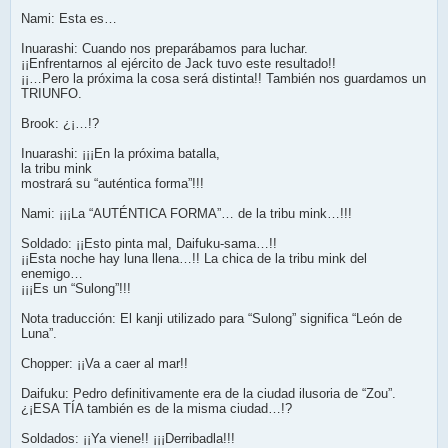
Nami: Esta es…
Inuarashi: Cuando nos preparábamos para luchar.
¡¡Enfrentarnos al ejército de Jack tuvo este resultado!!
¡¡…Pero la próxima la cosa será distinta!! También nos guardamos un
TRIUNFO.
Brook: ¿¡…!?
Inuarashi: ¡¡¡En la próxima batalla,
la tribu mink
mostrará su “auténtica forma”!!!
Nami: ¡¡¡La “AUTÉNTICA FORMA”… de la tribu mink…!!!
Soldado: ¡¡Esto pinta mal, Daifuku-sama…!!
¡¡Esta noche hay luna llena…!! La chica de la tribu mink del
enemigo…
¡¡¡Es un “Sulong”!!!
Nota traducción: El kanji utilizado para “Sulong” significa “León de
Luna”.
Chopper: ¡¡Va a caer al mar!!
Daifuku: Pedro definitivamente era de la ciudad ilusoria de “Zou”.
¿¡ESA TÍA también es de la misma ciudad…!?
Soldados: ¡¡Ya viene!! ¡¡¡Derribadla!!!