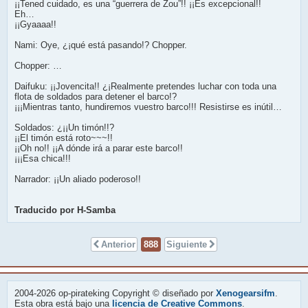
¡¡Tened cuidado, es una “guerrera de Zou”!! ¡¡Es excepcional!!
Eh…
¡¡Gyaaaa!!
Nami: Oye, ¿¡qué está pasando!? Chopper.
Chopper: …
Daifuku: ¡¡Jovencita!! ¿¡Realmente pretendes luchar con toda una
flota de soldados para detener el barco!?
¡¡¡Mientras tanto, hundiremos vuestro barco!!! Resistirse es inútil…
Soldados: ¿¡¡Un timón!!?
¡¡El timón está roto~~~!!
¡¡Oh no!! ¡¡A dónde irá a parar este barco!!
¡¡¡Esa chica!!!
Narrador: ¡¡Un aliado poderoso!!
Traducido por H-Samba
Anterior
888
Siguiente
2004-2026 op-pirateking Copyright © diseñado por
Xenogearsifm
.
Esta obra está bajo una
licencia de Creative Commons
.