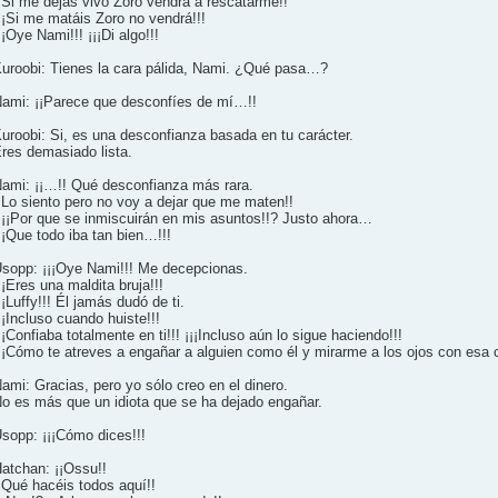
¡Si me dejas vivo Zoro vendrá a rescatarme!!
¡¡Si me matáis Zoro no vendrá!!!
¡¡Oye Nami!!! ¡¡¡Di algo!!!
uroobi: Tienes la cara pálida, Nami. ¿Qué pasa…?
ami: ¡¡Parece que desconfíes de mí…!!
uroobi: Si, es una desconfianza basada en tu carácter.
res demasiado lista.
ami: ¡¡…!! Qué desconfianza más rara.
¡Lo siento pero no voy a dejar que me maten!!
¡¡Por que se inmiscuirán en mis asuntos!!? Justo ahora…
¡¡Que todo iba tan bien…!!!
sopp: ¡¡¡Oye Nami!!! Me decepcionas.
¡¡Eres una maldita bruja!!!
¡¡Luffy!!! Él jamás dudó de ti.
¡¡Incluso cuando huiste!!!
¡¡Confiaba totalmente en ti!!! ¡¡¡Incluso aún lo sigue haciendo!!!
¡¡Cómo te atreves a engañar a alguien como él y mirarme a los ojos con esa c
ami: Gracias, pero yo sólo creo en el dinero.
o es más que un idiota que se ha dejado engañar.
sopp: ¡¡¡Cómo dices!!!
atchan: ¡¡Ossu!!
¡Qué hacéis todos aquí!!