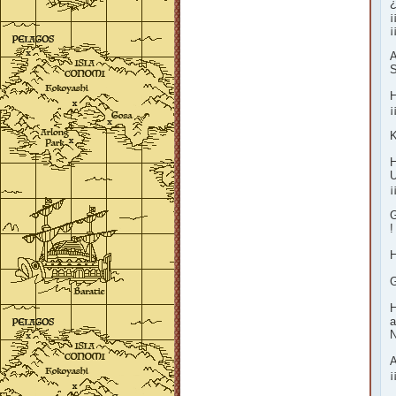
¿
¡
¡
A
S
H
¡
K
H
U
¡
G
!
H
G
H
a
N
A
¡