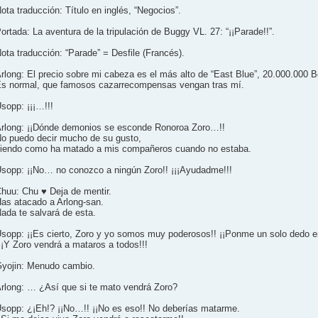
ota traducción: Título en inglés, “Negocios”.
ortada: La aventura de la tripulación de Buggy VL. 27: “¡¡Parade!!”.
ota traducción: “Parade” = Desfile (Francés).
rlong: El precio sobre mi cabeza es el más alto de “East Blue”, 20.000.000 Be
s normal, que famosos cazarrecompensas vengan tras mí.
sopp: ¡¡¡…!!!
rlong: ¡¡Dónde demonios se esconde Ronoroa Zoro…!!
o puedo decir mucho de su gusto,
iendo como ha matado a mis compañeros cuando no estaba.
sopp: ¡¡No… no conozco a ningún Zoro!! ¡¡¡Ayudadme!!!
huu: Chu ♥ Deja de mentir.
as atacado a Arlong-san.
ada te salvará de esta.
sopp: ¡¡Es cierto, Zoro y yo somos muy poderosos!! ¡¡Ponme un solo dedo e
¡¡Y Zoro vendrá a mataros a todos!!!
yojin: Menudo cambio.
rlong: … ¿Así que si te mato vendrá Zoro?
sopp: ¿¡Eh!? ¡¡No…!! ¡¡No es eso!! No deberías matarme.