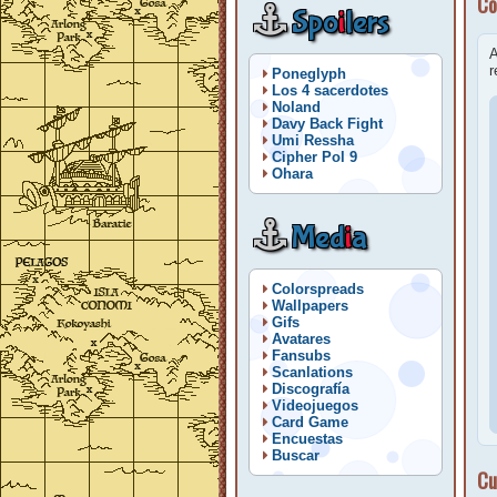
Co
Spo
i
lers
A
r
Poneglyph
Los 4 sacerdotes
Noland
Davy Back Fight
Umi Ressha
Cipher Pol 9
Ohara
Med
i
a
Colorspreads
Wallpapers
Gifs
Avatares
Fansubs
Scanlations
Discografía
Videojuegos
Card Game
Encuestas
Buscar
Cu