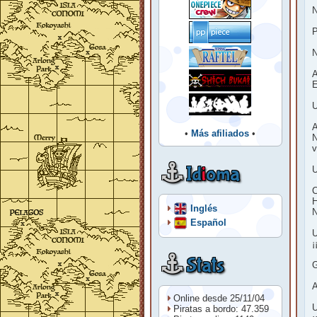
N
P
N
A
E
U
A
•
Más afiliados
•
N
v
Id
i
oma
U
C
H
Inglés
N
Español
U
¡
Stats
G
A
Online desde 25/11/04
U
Piratas a bordo: 47.359