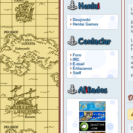
Henta
i
L
h
Doujinshi
E
Hentai Games
h
h
Contactar
L
j
H
Foro
T
IRC
a
E-mail
a
Enlazanos
Staff
P
Af
i
liados
O