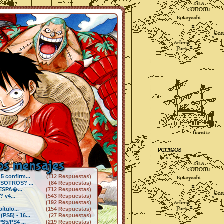
s mensajes
 confirm...
(112 Respuestas)
SOTROS? ...
(84 Respuestas)
 ESPA�...
(712 Respuestas)
 v4...
(543 Respuestas)
(192 Respuestas)
tulo...
(154 Respuestas)
S5) - 16...
(27 Respuestas)
S5/PS4 ...
(219 Respuestas)