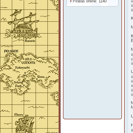
¡
Piratas online: 1140
¡
¡
K
N
K
E
N
¡
¿
¡
U
¡
¡
¡
¡
¡
N
N
U
H
¡