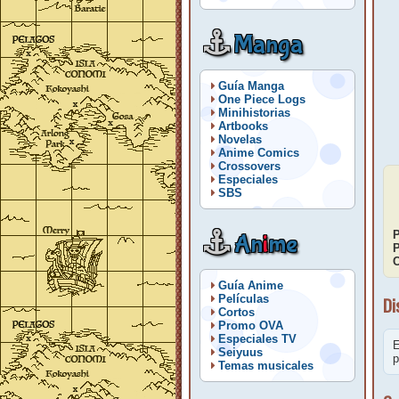
Manga
Guía Manga
One Piece Logs
Minihistorias
Artbooks
Novelas
Anime Comics
Crossovers
Especiales
SBS
P
An
i
me
P
C
Guía Anime
Películas
Di
Cortos
Promo OVA
Especiales TV
E
Seiyuus
p
Temas musicales