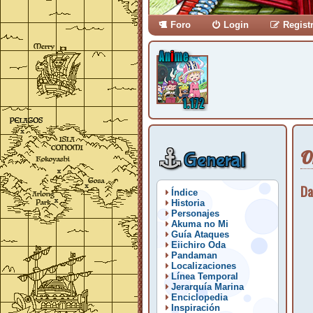
Foro
Login
Regist
O
General
Da
Índice
Historia
Personajes
Akuma no Mi
Guía Ataques
Eiichiro Oda
Pandaman
Localizaciones
Línea Temporal
Jerarquía Marina
Enciclopedia
Inspiración