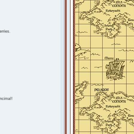
rries.
ncima!!