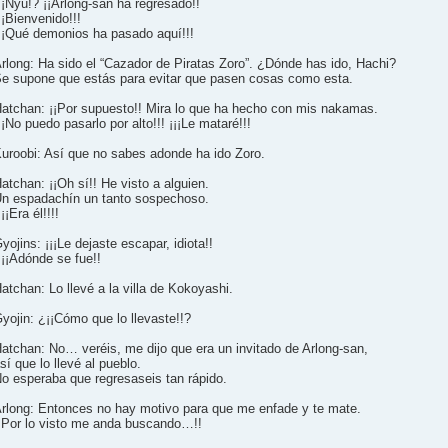
¡Nyu!? ¡¡Arlong-san ha regresado!!
¡¡Bienvenido!!!
¡¡Qué demonios ha pasado aquí!!!
rlong: Ha sido el “Cazador de Piratas Zoro”. ¿Dónde has ido, Hachi?
e supone que estás para evitar que pasen cosas como esta.
atchan: ¡¡Por supuesto!! Mira lo que ha hecho con mis nakamas.
¡¡No puedo pasarlo por alto!!! ¡¡¡Le mataré!!!
uroobi: Así que no sabes adonde ha ido Zoro.
atchan: ¡¡Oh sí!! He visto a alguien.
n espadachín un tanto sospechoso.
¡¡¡Era él!!!!
yojins: ¡¡¡Le dejaste escapar, idiota!!
 ¡¡Adónde se fue!!
atchan: Lo llevé a la villa de Kokoyashi.
yojin: ¿¡¡Cómo que lo llevaste!!?
atchan: No… veréis, me dijo que era un invitado de Arlong-san,
sí que lo llevé al pueblo.
o esperaba que regresaseis tan rápido.
rlong: Entonces no hay motivo para que me enfade y te mate.
¡Por lo visto me anda buscando…!!