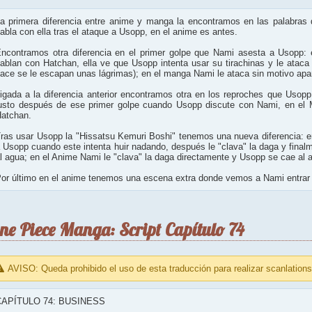
a primera diferencia entre anime y manga la encontramos en las palabras
abla con ella tras el ataque a Usopp, en el anime es antes.
ncontramos otra diferencia en el primer golpe que Nami asesta a Usopp: 
ablan con Hatchan, ella ve que Usopp intenta usar su tirachinas y le ataca
ace se le escapan unas lágrimas); en el manga Nami le ataca sin motivo apa
igada a la diferencia anterior encontramos otra en los reproches que Usop
usto después de ese primer golpe cuando Usopp discute con Nami, en el 
atchan.
ras usar Usopp la "Hissatsu Kemuri Boshi" tenemos una nueva diferencia: 
 Usopp cuando este intenta huir nadando, después le "clava" la daga y finalm
l agua; en el Anime Nami le "clava" la daga directamente y Usopp se cae al 
or último en el anime tenemos una escena extra donde vemos a Nami entrar 
ne Piece Manga: Script Capítulo 74
AVISO: Queda prohibido el uso de esta traducción para realizar scanlations
CAPÍTULO 74: BUSINESS