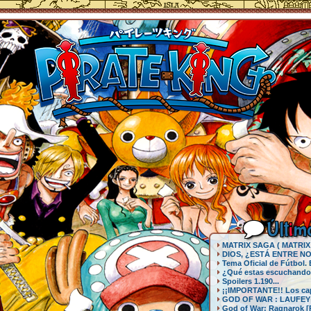
Últ
i
mo
MATRIX SAGA ( MATRIX 5
DIOS, ¿ESTÁ ENTRE NO
Tema Oficial de Fútbol.
¿Qué estas escuchando?
Spoilers 1.190...
¡¡IMPORTANTE!! Los capí
GOD OF WAR : LAUFEY (P
God of War: Ragnarok [P