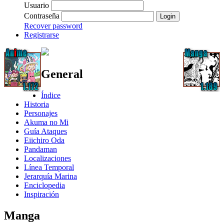
Usuario
Contraseña
Login
Recover password
Registrarse
General
Índice
Historia
Personajes
Akuma no Mi
Guía Ataques
Eiichiro Oda
Pandaman
Localizaciones
Línea Temporal
Jerarquía Marina
Enciclopedia
Inspiración
Manga