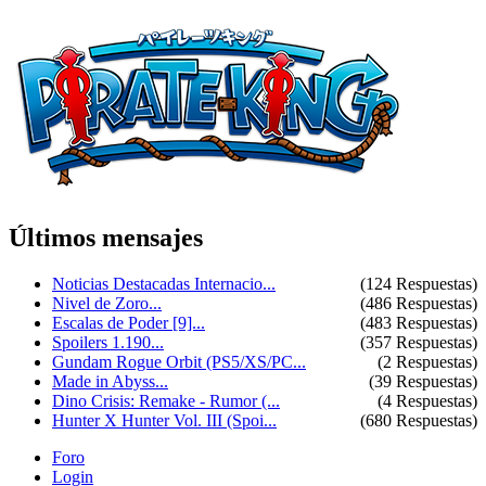
Últ
i
mos mensajes
Noticias Destacadas Internacio...
(124 Respuestas)
Nivel de Zoro...
(486 Respuestas)
Escalas de Poder [9]...
(483 Respuestas)
Spoilers 1.190...
(357 Respuestas)
Gundam Rogue Orbit (PS5/XS/PC...
(2 Respuestas)
Made in Abyss...
(39 Respuestas)
Dino Crisis: Remake - Rumor (...
(4 Respuestas)
Hunter X Hunter Vol. III (Spoi...
(680 Respuestas)
Foro
Login