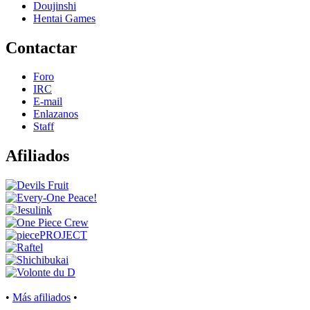
Doujinshi
Hentai Games
Contactar
Foro
IRC
E-mail
Enlazanos
Staff
Af
i
liados
•
Más afiliados
•