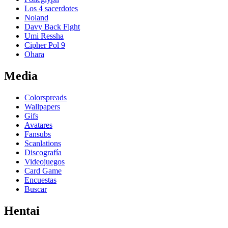
Los 4 sacerdotes
Noland
Davy Back Fight
Umi Ressha
Cipher Pol 9
Ohara
Med
i
a
Colorspreads
Wallpapers
Gifs
Avatares
Fansubs
Scanlations
Discografía
Videojuegos
Card Game
Encuestas
Buscar
Henta
i