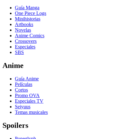
Guía Manga
One Piece Logs
Minihistorias
Artbooks
Novelas
Anime Comics
Crossovers
Especiales
SBS
An
i
me
Guía Anime
Películas
Cortos
Promo OVA
Especiales TV
Seiyuus
Temas musicales
Spo
i
lers
Poneglyph