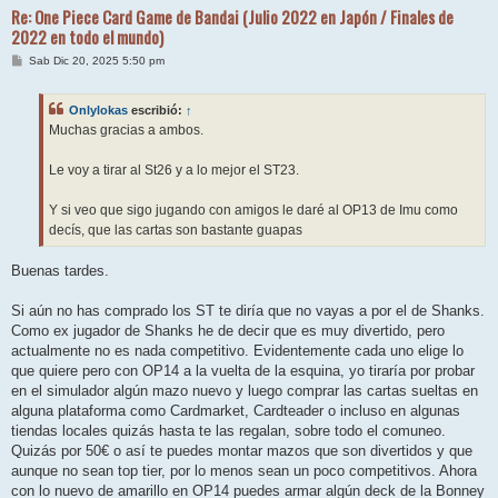
Re: One Piece Card Game de Bandai (Julio 2022 en Japón / Finales de
2022 en todo el mundo)
M
Sab Dic 20, 2025 5:50 pm
e
n
s
Onlylokas
escribió:
↑
a
j
Muchas gracias a ambos.
e
Le voy a tirar al St26 y a lo mejor el ST23.
Y si veo que sigo jugando con amigos le daré al OP13 de Imu como
decís, que las cartas son bastante guapas
Buenas tardes.
Si aún no has comprado los ST te diría que no vayas a por el de Shanks.
Como ex jugador de Shanks he de decir que es muy divertido, pero
actualmente no es nada competitivo. Evidentemente cada uno elige lo
que quiere pero con OP14 a la vuelta de la esquina, yo tiraría por probar
en el simulador algún mazo nuevo y luego comprar las cartas sueltas en
alguna plataforma como Cardmarket, Cardteader o incluso en algunas
tiendas locales quizás hasta te las regalan, sobre todo el comuneo.
Quizás por 50€ o así te puedes montar mazos que son divertidos y que
aunque no sean top tier, por lo menos sean un poco competitivos. Ahora
con lo nuevo de amarillo en OP14 puedes armar algún deck de la Bonney