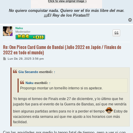
No quiero conquistar nada. Quiero ser el tío más libre del mar.
¡¡¡El Rey de los Piratas!!!
Naku
Moderador
Re: One Piece Card Game de Bandai (Julio 2022 en Japón / Finales de
2022 en todo el mundo)
M
Lun Dic 29, 2025 3:56 pm
e
n
s
Gia Secando
escribió:
↑
a
j
e
Naku
escribió:
↑
Propongo montar un torneíllo interno si os apetece.
Yo tengo el torneo de Finals este 27 de diciembre, y lo último que he
jugado fue para el evento de la Guerra de Bandas, así que me vendría
bien algunas partidas antes para no ir a perder el tiempo
Estoy de
vacaciones esta semana así que me ajusto a los horarios con más
facilidad.
Con las anvidades por medio lo tengo fatal de tiempo, pero a ver si con