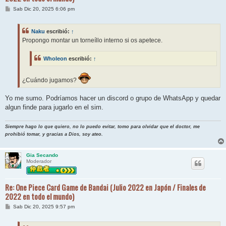
M
Sab Dic 20, 2025 6:06 pm
e
n
s
Naku
escribió:
↑
a
j
Propongo montar un torneíllo interno si os apetece.
e
Wholeon
escribió:
↑
¿Cuándo jugamos?
Yo me sumo. Podríamos hacer un discord o grupo de WhatsApp y quedar
algun finde para jugarlo en el sim.
Siempre hago lo que quiero, no lo puedo evitar, tomo para olvidar que el doctor, me
prohibió tomar, y gracias a Dios, soy ateo.
Gia Secando
Moderador
Re: One Piece Card Game de Bandai (Julio 2022 en Japón / Finales de
2022 en todo el mundo)
M
Sab Dic 20, 2025 9:57 pm
e
n
s