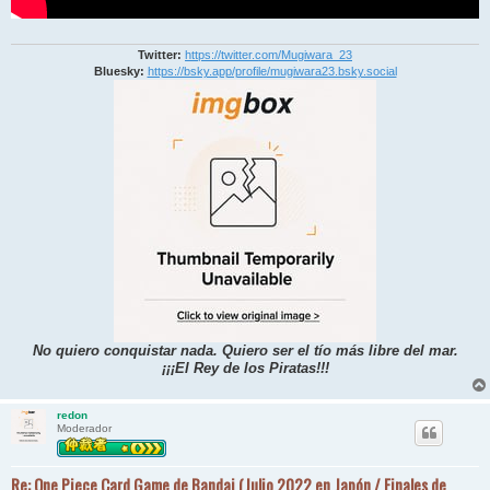
Twitter:
https://twitter.com/Mugiwara_23
Bluesky:
https://bsky.app/profile/mugiwara23.bsky.social
No quiero conquistar nada. Quiero ser el tío más libre del mar.
¡¡¡El Rey de los Piratas!!!
redon
Moderador
Re: One Piece Card Game de Bandai (Julio 2022 en Japón / Finales de