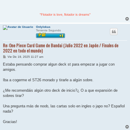
"Flotador is love, flotador is dreams"
Onlylokas
Teniente Segundo
Re: One Piece Card Game de Bandai (Julio 2022 en Japón / Finales de
2022 en todo el mundo)
M
Vie Dic 19, 2025 11:27 am
e
n
Estaba pensando comprar algun deck st para empezar a jugar con
s
amigos.
a
j
e
Iba a cogerme el ST26 morado y tirarle a algún sobre.
¿Me recomendáis algún otro deck de inicio?¿ O a que expansión de
sobres tirar?
Una pregunta más de noob, las cartas solo en ingles o japo no? Español
nada?
Gracias!