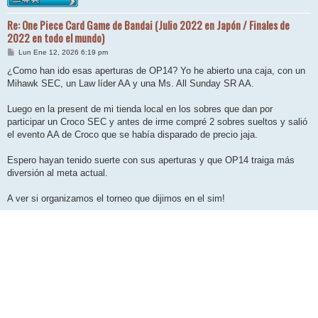
Re: One Piece Card Game de Bandai (Julio 2022 en Japón / Finales de
2022 en todo el mundo)
M
Lun Ene 12, 2026 6:19 pm
e
n
¿Como han ido esas aperturas de OP14? Yo he abierto una caja, con un
s
Mihawk SEC, un Law líder AA y una Ms. All Sunday SR AA.
a
j
e
Luego en la present de mi tienda local en los sobres que dan por
participar un Croco SEC y antes de irme compré 2 sobres sueltos y salió
el evento AA de Croco que se había disparado de precio jaja.
Espero hayan tenido suerte con sus aperturas y que OP14 traiga más
diversión al meta actual.
A ver si organizamos el torneo que dijimos en el sim!
Siempre hago lo que quiero, no lo puedo evitar, tomo para olvidar que el doctor, me
prohibió tomar, y gracias a Dios, soy ateo.
Responder
Página
1
28
de
25
29
26
27
28
29
432 mensajes
Anterior
Siguiente
…