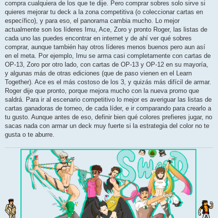
compra cualquiera de los que te dije. Pero comprar sobres solo sirve si
quieres mejorar tu deck a la zona competitiva (o coleccionar cartas en
específico), y para eso, el panorama cambia mucho. Lo mejor
actualmente son los líderes Imu, Ace, Zoro y pronto Roger, las listas de
cada uno las puedes encontrar en internet y de ahí ver qué sobres
comprar, aunque también hay otros líderes menos buenos pero aun así
en el meta. Por ejemplo, Imu se arma casi completamente con cartas de
OP-13, Zoro por otro lado, con cartas de OP-13 y OP-12 en su mayoría,
y algunas más de otras ediciones (que de paso vienen en el Learn
Together). Ace es el más costoso de los 3, y quizás más difícil de armar.
Roger dije que pronto, porque mejora mucho con la nueva promo que
saldrá. Para ir al escenario competitivo lo mejor es averiguar las listas de
cartas ganadoras de torneo, de cada líder, e ir comparando para crearlo a
tu gusto. Aunque antes de eso, definir bien qué colores prefieres jugar, no
sacas nada con armar un deck muy fuerte si la estrategia del color no te
gusta o te aburre.