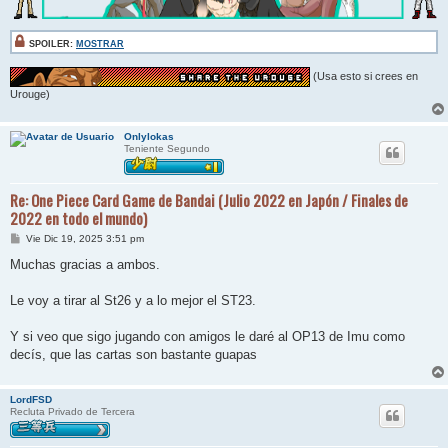
SPOILER:
MOSTRAR
(Usa esto si crees en
Urouge)
Onlylokas
Teniente Segundo
Re: One Piece Card Game de Bandai (Julio 2022 en Japón / Finales de
2022 en todo el mundo)
M
Vie Dic 19, 2025 3:51 pm
e
n
Muchas gracias a ambos.
s
a
j
Le voy a tirar al St26 y a lo mejor el ST23.
e
Y si veo que sigo jugando con amigos le daré al OP13 de Imu como
decís, que las cartas son bastante guapas
LordFSD
Recluta Privado de Tercera