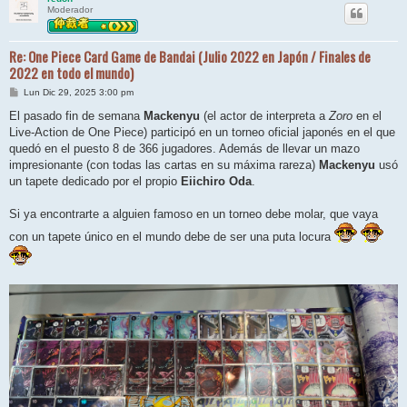
Moderador
Re: One Piece Card Game de Bandai (Julio 2022 en Japón / Finales de
2022 en todo el mundo)
M
Lun Dic 29, 2025 3:00 pm
e
n
El pasado fin de semana
Mackenyu
(el actor de interpreta a
Zoro
en el
s
Live-Action de One Piece) participó en un torneo oficial japonés en el que
a
j
quedó en el puesto 8 de 366 jugadores. Además de llevar un mazo
e
impresionante (con todas las cartas en su máxima rareza)
Mackenyu
usó
un tapete dedicado por el propio
Eiichiro Oda
.
Si ya encontrarte a alguien famoso en un torneo debe molar, que vaya
con un tapete único en el mundo debe de ser una puta locura