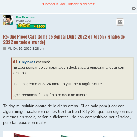
"Flotador is love, flotador is dreams"
Gia Secando
Moderador
Re: One Piece Card Game de Bandai (Julio 2022 en Japón / Finales de
2022 en todo el mundo)
M
Vie Dic 19, 2025 3:28 pm
e
n
s
Onlylokas
escribió:
↑
a
j
Estaba pensando comprar algun deck st para empezar a jugar con
e
amigos.
Iba a cogerme el ST26 morado y tirarle a algún sobre.
¿Me recomendáis algún otro deck de inicio?
Te doy mi opinión aparte de lo dicho arriba. Si es solo para jugar con
algún amigo, cualquiera de los 6 ST entre el 23 y 28, que aun siguen más
o menos en stock, serían suficientes. No son competitivos por sí solos,
pero tampoco son malos.