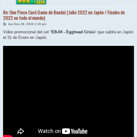
Re: One Piece Card Game de Bandai (Julio 2022 en Japón / Finales de
2022 en todo el mundo)
M
Jue Ene 08, 2026 2:26 pm
e
n
Video promocional del set “
EB-04 - Egghead Crisis
” que saldrá en Japón
s
el 31 de Enero en Japón.
a
j
e