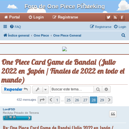
Foro de One Piece Pirateking
Portal
Login
Registrarse
FAQ
Registrarse
Login
B
Índice general
One Piece
One Piece General
u
s
c
One Piece Card Game de Bandai (Julio
a
2022 en Japón / Finales de 2022 en todo el
r
mundo)
Buscar
Búsqueda a
Responder
Página
1
28
de
25
29
26
27
28
29
432 mensajes
Anterior
Siguiente
…
LordFSD
Recluta Privado de Tercera
Re: One Piece Card Game de Bandai (Julio 2022 en Japón /