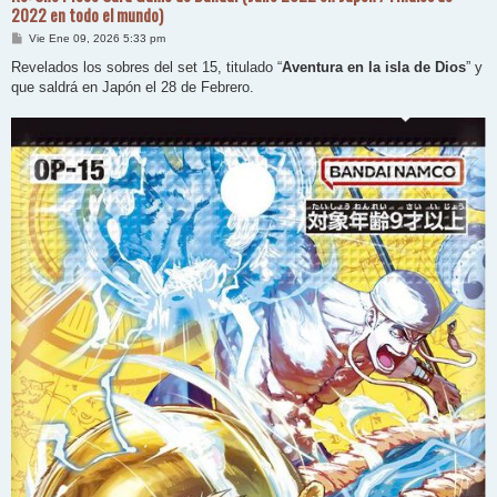
2022 en todo el mundo)
M
Vie Ene 09, 2026 5:33 pm
e
n
Revelados los sobres del set 15, titulado “
Aventura en la isla de Dios
” y
s
que saldrá en Japón el 28 de Febrero.
a
j
e