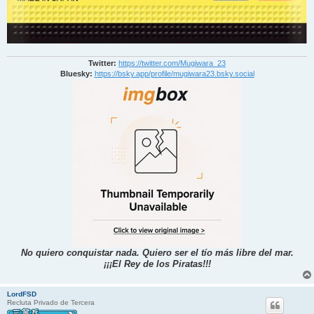
Twitter:
https://twitter.com/Mugiwara_23
Bluesky:
https://bsky.app/profile/mugiwara23.bsky.social
No quiero conquistar nada. Quiero ser el tío más libre del mar.
¡¡¡El Rey de los Piratas!!!
LordFSD
Recluta Privado de Tercera