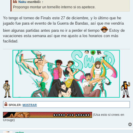
Naku
escribió:
↑
a
j
Propongo montar un torneíllo interno si os apetece.
e
Yo tengo el torneo de Finals este 27 de diciembre, y lo último que he
jugado fue para el evento de la Guerra de Bandas, así que me vendría
bien algunas partidas antes para no ir a perder el tiempo
Estoy de
vacaciones esta semana así que me ajusto a los horarios con más
facilidad.
SPOILER:
MOSTRAR
(Usa esto si crees en
Urouge)
redon