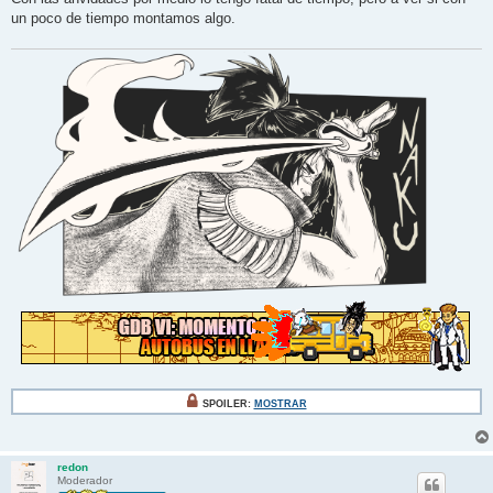
un poco de tiempo montamos algo.
SPOILER:
MOSTRAR
redon
Moderador