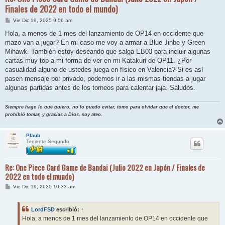
Finales de 2022 en todo el mundo)
M
Vie Dic 19, 2025 9:56 am
e
n
Hola, a menos de 1 mes del lanzamiento de OP14 en occidente que
s
mazo van a jugar? En mi caso me voy a armar a Blue Jinbe y Green
a
j
Mihawk. También estoy deseando que salga EB03 para incluir algunas
e
cartas muy top a mi forma de ver en mi Katakuri de OP11. ¿Por
casualidad alguno de ustedes juega en físico en Valencia? Si es así
pasen mensaje por privado, podemos ir a las mismas tiendas a jugar
algunas partidas antes de los torneos para calentar jaja. Saludos.
Siempre hago lo que quiero, no lo puedo evitar, tomo para olvidar que el doctor, me
prohibió tomar, y gracias a Dios, soy ateo.
Plaub
Teniente Segundo
Re: One Piece Card Game de Bandai (Julio 2022 en Japón / Finales de
2022 en todo el mundo)
M
Vie Dic 19, 2025 10:33 am
e
n
s
LordFSD
escribió:
↑
a
j
Hola, a menos de 1 mes del lanzamiento de OP14 en occidente que
e