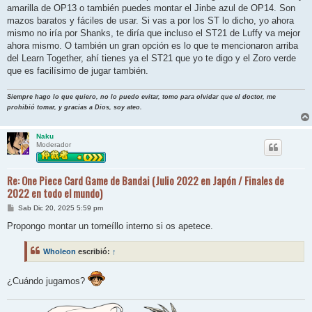
amarilla de OP13 o también puedes montar el Jinbe azul de OP14. Son
mazos baratos y fáciles de usar. Si vas a por los ST lo dicho, yo ahora
mismo no iría por Shanks, te diría que incluso el ST21 de Luffy va mejor
ahora mismo. O también un gran opción es lo que te mencionaron arriba
del Learn Together, ahí tienes ya el ST21 que yo te digo y el Zoro verde
que es facilísimo de jugar también.
Siempre hago lo que quiero, no lo puedo evitar, tomo para olvidar que el doctor, me
prohibió tomar, y gracias a Dios, soy ateo.
Naku
Moderador
Re: One Piece Card Game de Bandai (Julio 2022 en Japón / Finales de
2022 en todo el mundo)
M
Sab Dic 20, 2025 5:59 pm
e
n
Propongo montar un torneíllo interno si os apetece.
s
a
j
Wholeon
escribió:
↑
e
¿Cuándo jugamos?