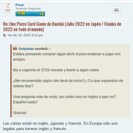
Plaub
Teniente Segundo
Re: One Piece Card Game de Bandai (Julio 2022 en Japón / Finales de
2022 en todo el mundo)
M
Vie Dic 19, 2025 3:15 pm
e
n
s
Onlylokas
escribió:
↑
a
j
Estaba pensando comprar algun deck st para empezar a jugar con
e
amigos.
Iba a cogerme el ST26 morado y tirarle a algún sobre.
¿Me recomendáis algún otro deck de inicio?¿ O a que expansión de
sobres tirar?
Una pregunta más de noob, las cartas solo en ingles o japo no?
Español nada?
Gracias!
Las cartas están en inglés, japonés y francés. En Europa sólo son
legales para torneos inglés y francés.