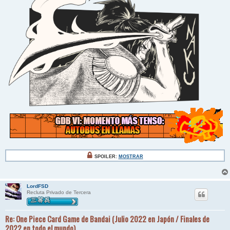
SPOILER:
MOSTRAR
LordFSD
Recluta Privado de Tercera
Re: One Piece Card Game de Bandai (Julio 2022 en Japón / Finales de
2022 en todo el mundo)