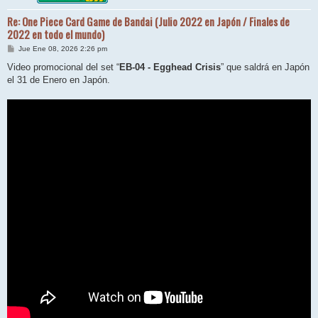
Re: One Piece Card Game de Bandai (Julio 2022 en Japón / Finales de
2022 en todo el mundo)
M
Jue Ene 08, 2026 2:26 pm
e
n
Video promocional del set “
EB-04 - Egghead Crisis
” que saldrá en Japón
s
el 31 de Enero en Japón.
a
j
e