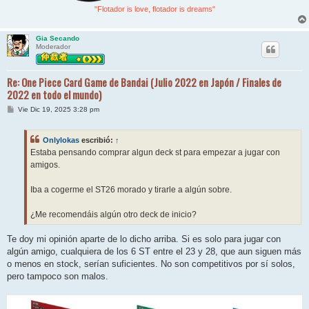
"Flotador is love, flotador is dreams"
Gia Secando
Moderador
Re: One Piece Card Game de Bandai (Julio 2022 en Japón / Finales de
2022 en todo el mundo)
M
Vie Dic 19, 2025 3:28 pm
e
n
s
Onlylokas
escribió:
↑
a
j
Estaba pensando comprar algun deck st para empezar a jugar con
e
amigos.
Iba a cogerme el ST26 morado y tirarle a algún sobre.
¿Me recomendáis algún otro deck de inicio?
Te doy mi opinión aparte de lo dicho arriba. Si es solo para jugar con
algún amigo, cualquiera de los 6 ST entre el 23 y 28, que aun siguen más
o menos en stock, serían suficientes. No son competitivos por sí solos,
pero tampoco son malos.