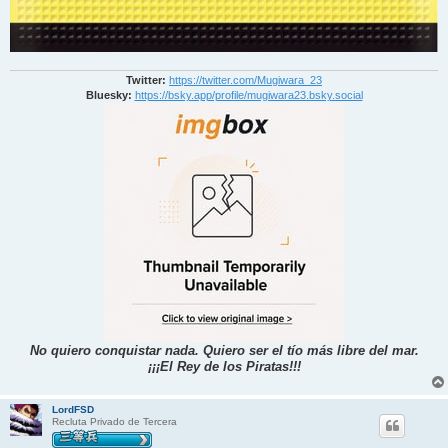
Twitter:
https://twitter.com/Mugiwara_23
Bluesky:
https://bsky.app/profile/mugiwara23.bsky.social
No quiero conquistar nada. Quiero ser el tío más libre del mar.
¡¡¡El Rey de los Piratas!!!
LordFSD
Recluta Privado de Tercera