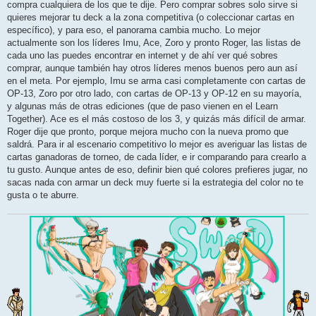
compra cualquiera de los que te dije. Pero comprar sobres solo sirve si
quieres mejorar tu deck a la zona competitiva (o coleccionar cartas en
específico), y para eso, el panorama cambia mucho. Lo mejor
actualmente son los líderes Imu, Ace, Zoro y pronto Roger, las listas de
cada uno las puedes encontrar en internet y de ahí ver qué sobres
comprar, aunque también hay otros líderes menos buenos pero aun así
en el meta. Por ejemplo, Imu se arma casi completamente con cartas de
OP-13, Zoro por otro lado, con cartas de OP-13 y OP-12 en su mayoría,
y algunas más de otras ediciones (que de paso vienen en el Learn
Together). Ace es el más costoso de los 3, y quizás más difícil de armar.
Roger dije que pronto, porque mejora mucho con la nueva promo que
saldrá. Para ir al escenario competitivo lo mejor es averiguar las listas de
cartas ganadoras de torneo, de cada líder, e ir comparando para crearlo a
tu gusto. Aunque antes de eso, definir bien qué colores prefieres jugar, no
sacas nada con armar un deck muy fuerte si la estrategia del color no te
gusta o te aburre.