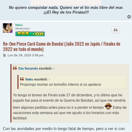
No quiero conquistar nada. Quiero ser el tío más libre del mar.
¡¡¡El Rey de los Piratas!!!
Naku
Moderador
Re: One Piece Card Game de Bandai (Julio 2022 en Japón / Finales de
2022 en todo el mundo)
M
Lun Dic 29, 2025 3:56 pm
e
n
s
Gia Secando
escribió:
↑
a
j
e
Naku
escribió:
↑
Propongo montar un torneíllo interno si os apetece.
Yo tengo el torneo de Finals este 27 de diciembre, y lo último que he
jugado fue para el evento de la Guerra de Bandas, así que me vendría
bien algunas partidas antes para no ir a perder el tiempo
Estoy de
vacaciones esta semana así que me ajusto a los horarios con más
facilidad.
Con las anvidades por medio lo tengo fatal de tiempo, pero a ver si con