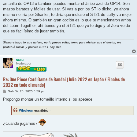
amarilla de OP13 o también puedes montar el Jinbe azul de OP14. Son
mazos baratos y fáciles de usar. Si vas a por los ST lo dicho, yo ahora
mismo no iría por Shanks, te diría que incluso el ST21 de Luffy va mejor
ahora mismo. O también un gran opción es lo que te mencionaron arriba
del Learn Together, ahí tienes ya el ST21 que yo te digo y el Zoro verde
que es facilísimo de jugar también.
Siempre hago lo que quiero, no lo puedo evitar, tomo para olvidar que el doctor, me
prohibió tomar, y gracias a Dios, soy ateo.
Naku
Moderador
Re: One Piece Card Game de Bandai (Julio 2022 en Japón / Finales de
2022 en todo el mundo)
M
Sab Dic 20, 2025 5:59 pm
e
n
Propongo montar un torneíllo interno si os apetece.
s
a
j
Wholeon
escribió:
↑
e
¿Cuándo jugamos?