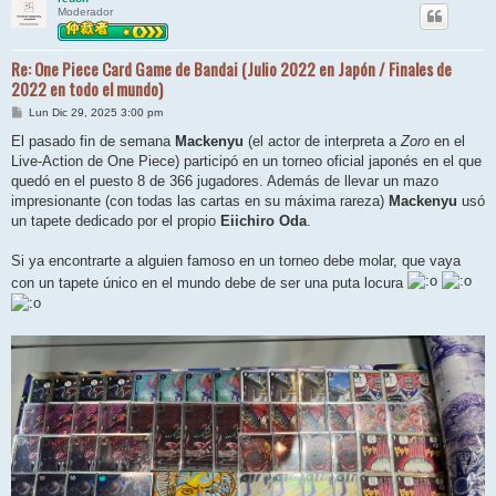
Moderador
Re: One Piece Card Game de Bandai (Julio 2022 en Japón / Finales de
2022 en todo el mundo)
M
Lun Dic 29, 2025 3:00 pm
e
n
El pasado fin de semana
Mackenyu
(el actor de interpreta a
Zoro
en el
s
Live-Action de One Piece) participó en un torneo oficial japonés en el que
a
j
quedó en el puesto 8 de 366 jugadores. Además de llevar un mazo
e
impresionante (con todas las cartas en su máxima rareza)
Mackenyu
usó
un tapete dedicado por el propio
Eiichiro Oda
.
Si ya encontrarte a alguien famoso en un torneo debe molar, que vaya
con un tapete único en el mundo debe de ser una puta locura