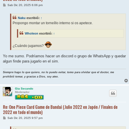
M
Sab Dic 20, 2025 6:06 pm
e
n
s
Naku
escribió:
↑
a
j
Propongo montar un torneíllo interno si os apetece.
e
Wholeon
escribió:
↑
¿Cuándo jugamos?
Yo me sumo. Podríamos hacer un discord o grupo de WhatsApp y quedar
algun finde para jugarlo en el sim.
Siempre hago lo que quiero, no lo puedo evitar, tomo para olvidar que el doctor, me
prohibió tomar, y gracias a Dios, soy ateo.
Gia Secando
Moderador
Re: One Piece Card Game de Bandai (Julio 2022 en Japón / Finales de
2022 en todo el mundo)
M
Sab Dic 20, 2025 9:57 pm
e
n
s