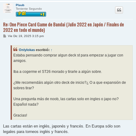
Plaub
Teniente Segundo
Re: One Piece Card Game de Bandai (Julio 2022 en Japón / Finales de
2022 en todo el mundo)
M
Vie Dic 19, 2025 3:15 pm
e
n
s
Onlylokas
escribió:
↑
a
j
Estaba pensando comprar algun deck st para empezar a jugar con
e
amigos.
Iba a cogerme el ST26 morado y tirarle a algún sobre.
¿Me recomendáis algún otro deck de inicio?¿ O a que expansión de
sobres tirar?
Una pregunta más de noob, las cartas solo en ingles o japo no?
Español nada?
Gracias!
Las cartas están en inglés, japonés y francés. En Europa sólo son
legales para torneos inglés y francés.