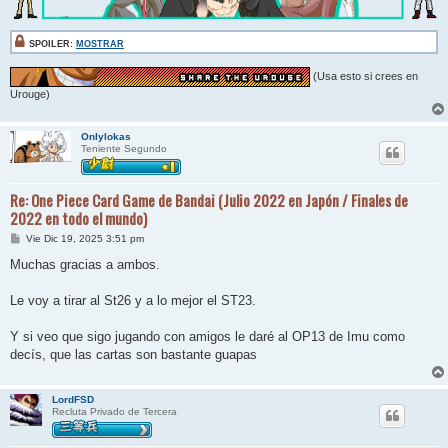
SPOILER:
MOSTRAR
(Usa esto si crees en
Urouge)
Onlylokas
Teniente Segundo
Re: One Piece Card Game de Bandai (Julio 2022 en Japón / Finales de
2022 en todo el mundo)
M
Vie Dic 19, 2025 3:51 pm
e
n
Muchas gracias a ambos.
s
a
j
Le voy a tirar al St26 y a lo mejor el ST23.
e
Y si veo que sigo jugando con amigos le daré al OP13 de Imu como
decís, que las cartas son bastante guapas
LordFSD
Recluta Privado de Tercera