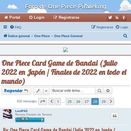
Foro de One Piece Pirateking
Portal
Login
Registrarse
FAQ
Registrarse
Login
B
Índice general
One Piece
One Piece General
u
s
c
One Piece Card Game de Bandai (Julio
a
2022 en Japón / Finales de 2022 en todo el
r
mundo)
Buscar
Búsqueda a
Responder
Página
1
28
de
25
29
26
27
28
29
432 mensajes
Anterior
Siguiente
…
LordFSD
Recluta Privado de Tercera
Re: One Piece Card Game de Bandai (Julio 2022 en Japón /