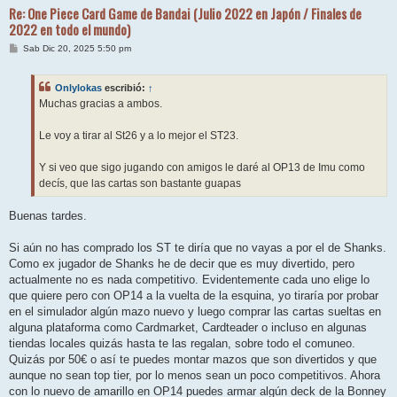
Re: One Piece Card Game de Bandai (Julio 2022 en Japón / Finales de
2022 en todo el mundo)
M
Sab Dic 20, 2025 5:50 pm
e
n
s
Onlylokas
escribió:
↑
a
j
Muchas gracias a ambos.
e
Le voy a tirar al St26 y a lo mejor el ST23.
Y si veo que sigo jugando con amigos le daré al OP13 de Imu como
decís, que las cartas son bastante guapas
Buenas tardes.
Si aún no has comprado los ST te diría que no vayas a por el de Shanks.
Como ex jugador de Shanks he de decir que es muy divertido, pero
actualmente no es nada competitivo. Evidentemente cada uno elige lo
que quiere pero con OP14 a la vuelta de la esquina, yo tiraría por probar
en el simulador algún mazo nuevo y luego comprar las cartas sueltas en
alguna plataforma como Cardmarket, Cardteader o incluso en algunas
tiendas locales quizás hasta te las regalan, sobre todo el comuneo.
Quizás por 50€ o así te puedes montar mazos que son divertidos y que
aunque no sean top tier, por lo menos sean un poco competitivos. Ahora
con lo nuevo de amarillo en OP14 puedes armar algún deck de la Bonney