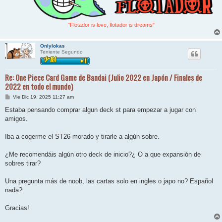
"Flotador is love, flotador is dreams"
Onlylokas
Teniente Segundo
Re: One Piece Card Game de Bandai (Julio 2022 en Japón / Finales de
2022 en todo el mundo)
M
Vie Dic 19, 2025 11:27 am
e
n
Estaba pensando comprar algun deck st para empezar a jugar con
s
amigos.
a
j
e
Iba a cogerme el ST26 morado y tirarle a algún sobre.
¿Me recomendáis algún otro deck de inicio?¿ O a que expansión de
sobres tirar?
Una pregunta más de noob, las cartas solo en ingles o japo no? Español
nada?
Gracias!