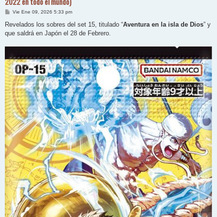
2022 en todo el mundo)
M
Vie Ene 09, 2026 5:33 pm
e
n
Revelados los sobres del set 15, titulado “
Aventura en la isla de Dios
” y
s
que saldrá en Japón el 28 de Febrero.
a
j
e