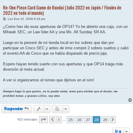
Re: One Piece Card Game de Bandai (Julio 2022 en Japón / Finales de
2022 en todo el mundo)
M
Lun Ene 12, 2026 6:19 pm
e
n
¿Como han ido esas aperturas de OP14? Yo he abierto una caja, con un
s
Mihawk SEC, un Law líder AA y una Ms. All Sunday SR AA.
a
j
e
Luego en la present de mi tienda local en los sobres que dan por
participar un Croco SEC y antes de irme compré 2 sobres sueltos y salió
el evento AA de Croco que se había disparado de precio jaja.
Espero hayan tenido suerte con sus aperturas y que OP14 traiga más
diversión al meta actual.
A ver si organizamos el torneo que dijimos en el sim!
Siempre hago lo que quiero, no lo puedo evitar, tomo para olvidar que el doctor, me
prohibió tomar, y gracias a Dios, soy ateo.
Responder
Página
1
28
de
25
29
26
27
28
29
432 mensajes
Anterior
Siguiente
…
Ir a