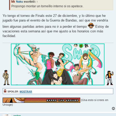
Naku
escribió:
↑
a
j
Propongo montar un torneíllo interno si os apetece.
e
Yo tengo el torneo de Finals este 27 de diciembre, y lo último que he
jugado fue para el evento de la Guerra de Bandas, así que me vendría
bien algunas partidas antes para no ir a perder el tiempo
Estoy de
vacaciones esta semana así que me ajusto a los horarios con más
facilidad.
SPOILER:
MOSTRAR
(Usa esto si crees en
Urouge)
redon