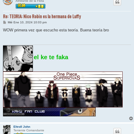
Almirante de la Flota
Re: TEORIA: Nico Robin es la hermana de Luffy
M
Mié Ene 10, 2024 10:03 pm
e
n
WOW primera vez que escucho esta teoría. Buena teoría bro
s
a
j
e
el ke te faka
Eltroll John
Teniente Comandante