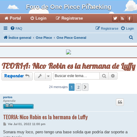
Foro de One Piece Pirateking
Portal
Login
Registrarse
FAQ
Registrarse
Login
B
Índice general
One Piece
One Piece General
u
s
c
TEORIA: Nico Robin es la hermana de Luffy
a
r
Buscar
Búsqueda a
Responder
1
2
24 mensajes
Siguiente
portos
Aprendiz
TEORIA: Nico Robin es la hermana de Luffy
M
Vie Jul 01, 2022 11:00 pm
e
n
Sonara muy loco, pero tengo una base solida que podría dar soporte a
s