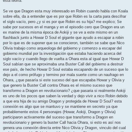
esta teoría.
a
j
e
Se ve que Dragon esta muy interesado en Robin cuando habla con Koala
sobre ella, da a entender que es por que Robin es la carta para descifrar
el siglo vacío, pero ¿y si es por que Robin es su hija? me explico; Se
sabe por sucesos en el manga y en el episodio cero que Dragon era un
ex marine de la misma época de Aokiji y se ve a este mismo en un
flashback junto a Howar D Soul el gigante que ayudo a escapar a robin
por lo que es de suponer que se conocieron, también se sabe que Nico
Olivia trabajo como arqueologa del gobierno y comenzo a escapar del
gobierno mundial por la investigación que estaba haciendo acerca del
siglo vacío y cuando llego de vuelta a Ohara esta al igual que Howar D
Soul sabían que se aproximaba una Buster Call del gobierno a destruir
ese país, de hecho Howar D Soul estaba escapando de un suceso que lo
dejo a el como prófugo y termino por mala suerte como un naufrago en
Ohara, ¿que pasaría si este suceso del que escapaba Howar y Olivia y
que genero la Buster Call contra Ohara es el mismo suceso que
transformo a Dragon en revolucionario? ¿que pasaria si realmente Aokiji
es uno de los pocos que saben la verdad y dejo vivir a nico Robin debido
a que era hija de su amigo Dragon y protegida de Howar D Soul? esta
conexión es algo que se mantuvo y se mantiene en secreto ya que
probablemente estos 4 personajes (Howar, Aokiji, Dragon y Olivia)
participaron activamente del suceso que transformo a Dragon en
revolucionario y genero la buster Call hacia Ohara, si esto es así nos
genera una conexión directa entre Nico Olivia y Dragon, vinculo del cual