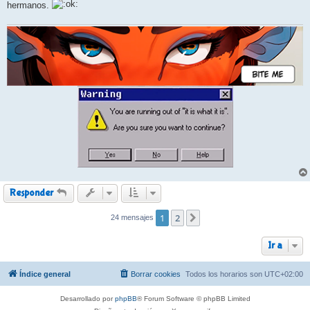
hermanos.
a
j
e
Responder
1
2
24 mensajes
Siguiente
Ir a
Índice general
Borrar cookies
Todos los horarios son
UTC+02:00
Desarrollado por
phpBB
® Forum Software © phpBB Limited