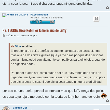
dicha cosa la sea, ni que dicha cosa tenga ninguna credibilidad.
RayoMcQueen
Recluta Privado de Segunda
Re: TEORIA: Nico Robin es la hermana de Luffy
M
Mié Ene 10, 2024 9:44 pm
e
n
s
Vide
escribió:
↑
a
j
El problema de estás teorías es que no hay nada que las sostenga
e
más allá de dos cifras iguales (que ya me dirás por qué dos personas
con la misma edad son altamente compatibles para el folleteo, cuando
no significa nada).
Por poder puede ser, como puede ser que Luffy tenga dos pollas en
lugar de una. Que una cosa pueda ser posible en un manga no implica
que dicha cosa la sea, ni que dicha cosa tenga ninguna credibilidad.
por eso es una teoria, pero si te interesa mas que luffy tenga dos pollas
es cosa tuya jajaja me quedo con la teoria de luffy hermano de robin
EsqueleQ15