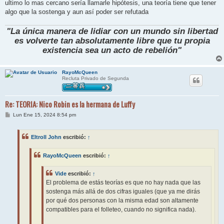
ultimo lo mas cercano sería llamarle hipótesis, una teoría tiene que tener
algo que la sostenga y aun así poder ser refutada
"La única manera de lidiar con un mundo sin libertad
es volverte tan absolutamente libre que tu propia
existencia sea un acto de rebelión"
RayoMcQueen
Recluta Privado de Segunda
Re: TEORIA: Nico Robin es la hermana de Luffy
M
Lun Ene 15, 2024 8:54 pm
e
n
s
Eltroll John
escribió:
↑
a
j
e
RayoMcQueen
escribió:
↑
Vide
escribió:
↑
El problema de estás teorías es que no hay nada que las
sostenga más allá de dos cifras iguales (que ya me dirás
por qué dos personas con la misma edad son altamente
compatibles para el folleteo, cuando no significa nada).