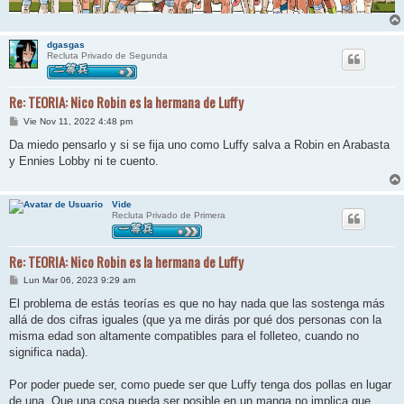
dgasgas
Recluta Privado de Segunda
Re: TEORIA: Nico Robin es la hermana de Luffy
M
Vie Nov 11, 2022 4:48 pm
e
n
Da miedo pensarlo y si se fija uno como Luffy salva a Robin en Arabasta
s
y Ennies Lobby ni te cuento.
a
j
e
Vide
Recluta Privado de Primera
Re: TEORIA: Nico Robin es la hermana de Luffy
M
Lun Mar 06, 2023 9:29 am
e
n
El problema de estás teorías es que no hay nada que las sostenga más
s
allá de dos cifras iguales (que ya me dirás por qué dos personas con la
a
j
misma edad son altamente compatibles para el folleteo, cuando no
e
significa nada).
Por poder puede ser, como puede ser que Luffy tenga dos pollas en lugar
de una. Que una cosa pueda ser posible en un manga no implica que