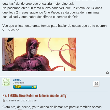
s
cuantas" donde creo que encajaría mejor algo así.
a
j
No podemos crear un tema nuevo cada vez que un chaval de 14 años
e
que lleva 2 meses siguiendo One Piece, se da cuenta de la mínima
casualidad y cree haber descifrado el cerebro de Oda.
Veo que únicamente creas temas para hablar de cosas que se te ocurren
y... pues no.
ExiTeD
Comodoro
Re: TEORIA: Nico Robin es la hermana de Luffy
M
Mar Ene 16, 2024 9:01 pm
e
n
Claro bro, de hecho, yo te acabo de llamar bro porque también somos
s