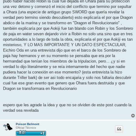
pudo haber nacido Robin la cual fue dejada en Ohara para su protección
una vez detono y comenzó el inicio del conflicto que termino por sepultar
a Ohara (una especie de antiguo grupo SWORD que quería revelar la
verdad pero termino siendo descubierto) esto explicaría el por que Dragon
abdico de la marina y se transformo en "Dragon el Revolucionario" ,
también explicaría por que Aokiji fue tan blando con Robin y los Sombrero
de paja en water seven dejando vivir a Robin no solo una sino que en tres
oportunidades a lo largo de toda la obra, explicaria el por que Aokiji es tan
misterioso, Y LO MAS IMPORTANTE Y UN DATO ESPECTACULAR,
Eichiro Oda en una entrevista dijo que en el barco de los Sombrero de
paja hay hermanos y en su momento se pensaba que era por la
hermandad que tenían los miembros de la tripulacion, pero... ¿y si en
verdad lo dijo literalmente y se reía internamente del hecho que nadie
pudiera hacer la conexión en ese momento? (esta entrevista la hizo
durante Triller bark) de ser asi todo encajaria y solo nos faltaria descubrir
cual fue ese gran evento que genero que Ohara fuera destruida y que
Dragon se transformara en Revolucionario
espero que les agrade la idea y que no se olviden de este post cuando la
verdad sea revelada
Poison Belmont
Oficial Técnico