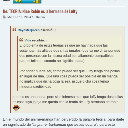
Re: TEORIA: Nico Robin es la hermana de Luffy
M
Mié Ene 10, 2024 10:04 pm
e
n
s
RayoMcQueen
escribió:
↑
a
j
e
Vide
escribió:
↑
El problema de estás teorías es que no hay nada que las
sostenga más allá de dos cifras iguales (que ya me dirás por qué
dos personas con la misma edad son altamente compatibles
para el folleteo, cuando no significa nada).
Por poder puede ser, como puede ser que Luffy tenga dos pollas
en lugar de una. Que una cosa pueda ser posible en un manga
no implica que dicha cosa la sea, ni que dicha cosa tenga
ninguna credibilidad.
por eso es una teoria, pero si te interesa mas que luffy tenga dos pollas
es cosa tuya jajaja me quedo con la teoria de luffy hermano de robin
En el mundo del anime-manga han pervertido la palabra teoría, para darle
un significado de
"la primer barbaridad que se les ocurra"
, para esto