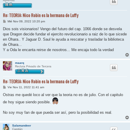
Aprendiz
Re: TEORIA: Nico Robin es la hermana de Luffy
M
Mié Nov 09, 2022 10:20 pm
e
n
Dios sois visionarios! Vengo del futuro del cap. 1066 donde se desvela
s
que Dragon decide fundar el ejercito revolucionario a raiz de lo que sicede
a
j
en Ohara.. Y Jaguar D. Saul le ayuda a rescatar y trasladar la biblioteca
e
de Ohara...
Y a Oda le encanta reirse de nosotros... Me encaja todo la verdad
maarq
Recluta Privado de Tercera
Re: TEORIA: Nico Robin es la hermana de Luffy
M
Vie Nov 11, 2022 11:41 am
e
n
Ostras me quedé loco al ver que la teoria no es de julio. Con el capitulo
s
a
de hoy sigue siendo posible.
j
e
No soy muy fan de que pueda ser así, pero la posibilidad es real.
Salamandeer
Capitán