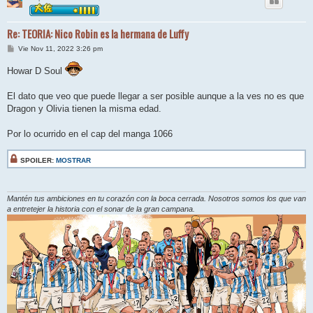
Re: TEORIA: Nico Robin es la hermana de Luffy
M
Vie Nov 11, 2022 3:26 pm
e
n
Howar D Soul
s
a
j
El dato que veo que puede llegar a ser posible aunque a la ves no es que
e
Dragon y Olivia tienen la misma edad.
Por lo ocurrido en el cap del manga 1066
SPOILER:
MOSTRAR
Mantén tus ambiciones en tu corazón con la boca cerrada. Nosotros somos los que van
a entretejer la historia con el sonar de la gran campana.