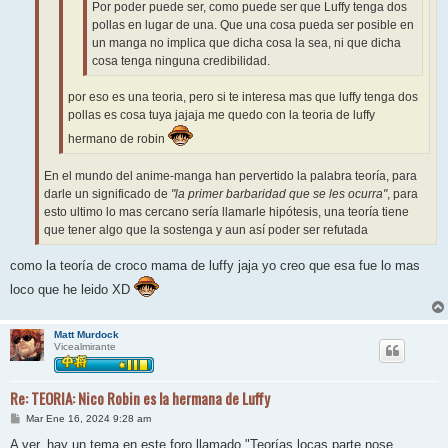
Por poder puede ser, como puede ser que Luffy tenga dos
pollas en lugar de una. Que una cosa pueda ser posible en
un manga no implica que dicha cosa la sea, ni que dicha
cosa tenga ninguna credibilidad.
por eso es una teoria, pero si te interesa mas que luffy tenga dos
pollas es cosa tuya jajaja me quedo con la teoria de luffy
hermano de robin
En el mundo del anime-manga han pervertido la palabra teoría, para
darle un significado de
"la primer barbaridad que se les ocurra"
, para
esto ultimo lo mas cercano sería llamarle hipótesis, una teoría tiene
que tener algo que la sostenga y aun así poder ser refutada
como la teoría de croco mama de luffy jaja yo creo que esa fue lo mas
loco que he leido XD
Matt Murdock
Vicealmirante
Re: TEORIA: Nico Robin es la hermana de Luffy
M
Mar Ene 16, 2024 9:28 am
e
n
A ver, hay un tema en este foro llamado "Teorías locas parte nose