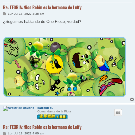
Re: TEORIA: Nico Robin es la hermana de Luffy
M
Lun Jul 18, 2022 3:35 am
e
n
¿Seguimos hablando de One Piece, verdad?
s
a
j
e
kaizoku ou
Comandante de la Flota
Re: TEORIA: Nico Robin es la hermana de Luffy
M
Lun Jul 18, 2022 4:00 am