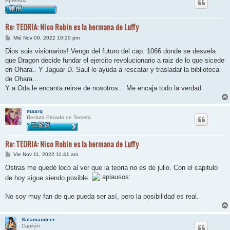
Aprendiz
Re: TEORIA: Nico Robin es la hermana de Luffy
M
Mié Nov 09, 2022 10:20 pm
e
n
Dios sois visionarios! Vengo del futuro del cap. 1066 donde se desvela
s
que Dragon decide fundar el ejercito revolucionario a raiz de lo que sicede
a
j
en Ohara.. Y Jaguar D. Saul le ayuda a rescatar y trasladar la biblioteca
e
de Ohara...
Y a Oda le encanta reirse de nosotros... Me encaja todo la verdad
maarq
Recluta Privado de Tercera
Re: TEORIA: Nico Robin es la hermana de Luffy
M
Vie Nov 11, 2022 11:41 am
e
n
Ostras me quedé loco al ver que la teoria no es de julio. Con el capitulo
s
de hoy sigue siendo posible.
a
j
e
No soy muy fan de que pueda ser así, pero la posibilidad es real.
Salamandeer
Capitán