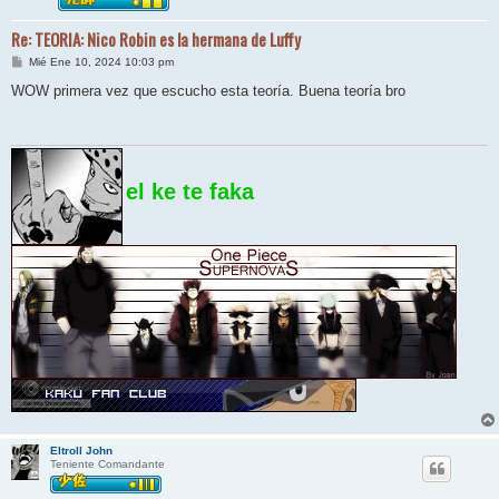
Re: TEORIA: Nico Robin es la hermana de Luffy
M
Mié Ene 10, 2024 10:03 pm
e
n
WOW primera vez que escucho esta teoría. Buena teoría bro
s
a
j
e
el ke te faka
Eltroll John
Teniente Comandante