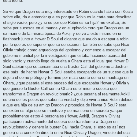
esta teoría.
a
j
e
Se ve que Dragon esta muy interesado en Robin cuando habla con Koala
sobre ella, da a entender que es por que Robin es la carta para descifrar
el siglo vacío, pero ¿y si es por que Robin es su hija? me explico; Se
sabe por sucesos en el manga y en el episodio cero que Dragon era un
ex marine de la misma época de Aokiji y se ve a este mismo en un
flashback junto a Howar D Soul el gigante que ayudo a escapar a robin
por lo que es de suponer que se conocieron, también se sabe que Nico
Olivia trabajo como arqueologa del gobierno y comenzo a escapar del
gobierno mundial por la investigación que estaba haciendo acerca del
siglo vacío y cuando llego de vuelta a Ohara esta al igual que Howar D
Soul sabían que se aproximaba una Buster Call del gobierno a destruir
ese país, de hecho Howar D Soul estaba escapando de un suceso que lo
dejo a el como prófugo y termino por mala suerte como un naufrago en
Ohara, ¿que pasaría si este suceso del que escapaba Howar y Olivia y
que genero la Buster Call contra Ohara es el mismo suceso que
transformo a Dragon en revolucionario? ¿que pasaria si realmente Aokiji
es uno de los pocos que saben la verdad y dejo vivir a nico Robin debido
a que era hija de su amigo Dragon y protegida de Howar D Soul? esta
conexión es algo que se mantuvo y se mantiene en secreto ya que
probablemente estos 4 personajes (Howar, Aokiji, Dragon y Olivia)
participaron activamente del suceso que transformo a Dragon en
revolucionario y genero la buster Call hacia Ohara, si esto es así nos
genera una conexión directa entre Nico Olivia y Dragon, vinculo del cual