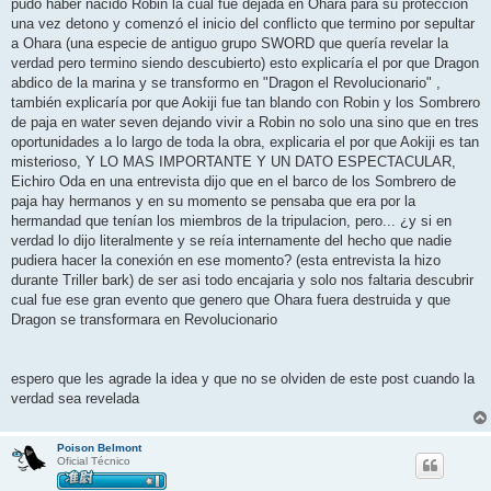
pudo haber nacido Robin la cual fue dejada en Ohara para su protección
una vez detono y comenzó el inicio del conflicto que termino por sepultar
a Ohara (una especie de antiguo grupo SWORD que quería revelar la
verdad pero termino siendo descubierto) esto explicaría el por que Dragon
abdico de la marina y se transformo en "Dragon el Revolucionario" ,
también explicaría por que Aokiji fue tan blando con Robin y los Sombrero
de paja en water seven dejando vivir a Robin no solo una sino que en tres
oportunidades a lo largo de toda la obra, explicaria el por que Aokiji es tan
misterioso, Y LO MAS IMPORTANTE Y UN DATO ESPECTACULAR,
Eichiro Oda en una entrevista dijo que en el barco de los Sombrero de
paja hay hermanos y en su momento se pensaba que era por la
hermandad que tenían los miembros de la tripulacion, pero... ¿y si en
verdad lo dijo literalmente y se reía internamente del hecho que nadie
pudiera hacer la conexión en ese momento? (esta entrevista la hizo
durante Triller bark) de ser asi todo encajaria y solo nos faltaria descubrir
cual fue ese gran evento que genero que Ohara fuera destruida y que
Dragon se transformara en Revolucionario
espero que les agrade la idea y que no se olviden de este post cuando la
verdad sea revelada
Poison Belmont
Oficial Técnico