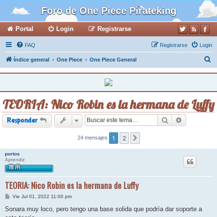
Foro de One Piece Pirateking
Portal
Login
Registrarse
FAQ
Registrarse
Login
B
Índice general
One Piece
One Piece General
u
s
c
TEORIA: Nico Robin es la hermana de Luffy
a
r
Buscar
Búsqueda a
Responder
1
2
24 mensajes
Siguiente
portos
Aprendiz
TEORIA: Nico Robin es la hermana de Luffy
M
Vie Jul 01, 2022 11:00 pm
e
n
Sonara muy loco, pero tengo una base solida que podría dar soporte a
s