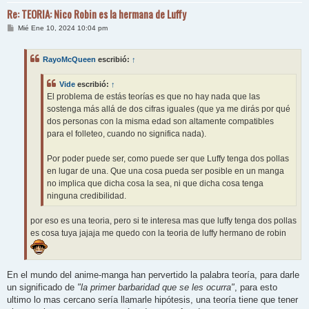
Re: TEORIA: Nico Robin es la hermana de Luffy
M
Mié Ene 10, 2024 10:04 pm
e
n
s
RayoMcQueen
escribió:
↑
a
j
e
Vide
escribió:
↑
El problema de estás teorías es que no hay nada que las
sostenga más allá de dos cifras iguales (que ya me dirás por qué
dos personas con la misma edad son altamente compatibles
para el folleteo, cuando no significa nada).
Por poder puede ser, como puede ser que Luffy tenga dos pollas
en lugar de una. Que una cosa pueda ser posible en un manga
no implica que dicha cosa la sea, ni que dicha cosa tenga
ninguna credibilidad.
por eso es una teoria, pero si te interesa mas que luffy tenga dos pollas
es cosa tuya jajaja me quedo con la teoria de luffy hermano de robin
En el mundo del anime-manga han pervertido la palabra teoría, para darle
un significado de
"la primer barbaridad que se les ocurra"
, para esto
ultimo lo mas cercano sería llamarle hipótesis, una teoría tiene que tener