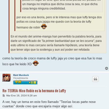
un manga no implica que dicha cosa la sea, ni que dicha
cosa tenga ninguna credibilidad.
por eso es una teoria, pero si te interesa mas que luffy tenga dos
pollas es cosa tuya jajaja me quedo con la teoria de luffy
hermano de robin
En el mundo del anime-manga han pervertido la palabra teoría, para
darle un significado de
"la primer barbaridad que se les ocurra"
, para
esto ultimo lo mas cercano sería llamarle hipótesis, una teoría tiene
que tener algo que la sostenga y aun así poder ser refutada
como la teoría de croco mama de luffy jaja yo creo que esa fue lo mas
loco que he leido XD
Matt Murdock
Vicealmirante
Re: TEORIA: Nico Robin es la hermana de Luffy
M
Mar Ene 16, 2024 9:28 am
e
n
A ver, hay un tema en este foro llamado "Teorías locas parte nose
s
cuantas" donde creo que encajaría mejor algo así.
a