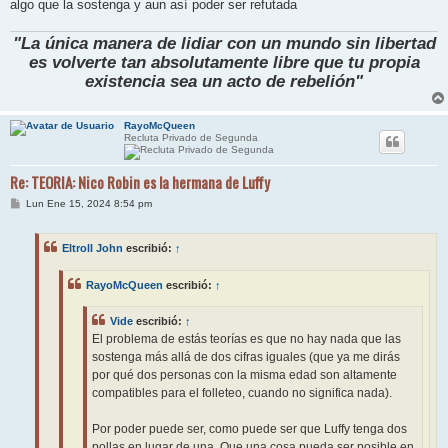
algo que la sostenga y aun así poder ser refutada
"La única manera de lidiar con un mundo sin libertad
es volverte tan absolutamente libre que tu propia
existencia sea un acto de rebelión"
RayoMcQueen
Recluta Privado de Segunda
Re: TEORIA: Nico Robin es la hermana de Luffy
M
Lun Ene 15, 2024 8:54 pm
e
n
s
Eltroll John
escribió:
↑
a
j
e
RayoMcQueen
escribió:
↑
Vide
escribió:
↑
El problema de estás teorías es que no hay nada que las
sostenga más allá de dos cifras iguales (que ya me dirás
por qué dos personas con la misma edad son altamente
compatibles para el folleteo, cuando no significa nada).
Por poder puede ser, como puede ser que Luffy tenga dos
pollas en lugar de una. Que una cosa pueda ser posible en