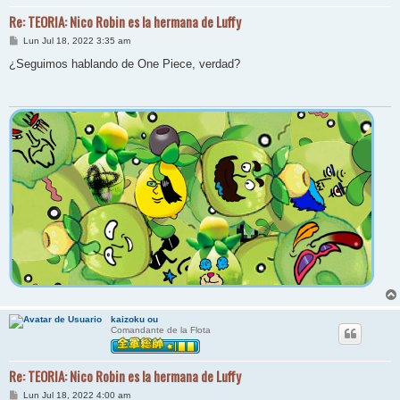
Re: TEORIA: Nico Robin es la hermana de Luffy
M
Lun Jul 18, 2022 3:35 am
e
n
¿Seguimos hablando de One Piece, verdad?
s
a
j
e
kaizoku ou
Comandante de la Flota
Re: TEORIA: Nico Robin es la hermana de Luffy
M
Lun Jul 18, 2022 4:00 am