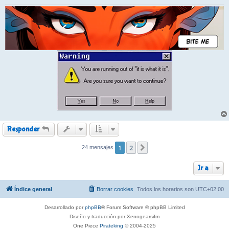
e
Responder
1
2
24 mensajes
Siguiente
Ir a
Índice general
Borrar cookies
Todos los horarios son
UTC+02:00
Desarrollado por
phpBB
® Forum Software © phpBB Limited
Diseño y traducción por Xenogearsifm
One Piece
Pirateking
© 2004-2025