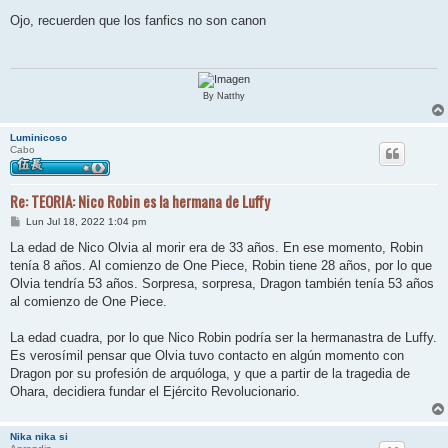
e
n
Ojo, recuerden que los fanfics no son canon
s
a
j
e
By Natthy
Luminicoso
Cabo
Re: TEORIA: Nico Robin es la hermana de Luffy
M
Lun Jul 18, 2022 1:04 pm
e
n
La edad de Nico Olvia al morir era de 33 años. En ese momento, Robin
s
tenía 8 años. Al comienzo de One Piece, Robin tiene 28 años, por lo que
a
j
Olvia tendría 53 años. Sorpresa, sorpresa, Dragon también tenía 53 años
e
al comienzo de One Piece.
La edad cuadra, por lo que Nico Robin podría ser la hermanastra de Luffy.
Es verosímil pensar que Olvia tuvo contacto en algún momento con
Dragon por su profesión de arquóloga, y que a partir de la tragedia de
Ohara, decidiera fundar el Ejército Revolucionario.
Nika nika si