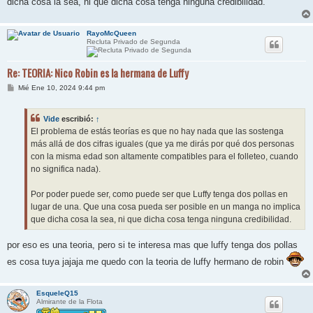
dicha cosa la sea, ni que dicha cosa tenga ninguna credibilidad.
RayoMcQueen
Recluta Privado de Segunda
Re: TEORIA: Nico Robin es la hermana de Luffy
M
Mié Ene 10, 2024 9:44 pm
e
n
s
Vide
escribió:
↑
a
j
El problema de estás teorías es que no hay nada que las sostenga
e
más allá de dos cifras iguales (que ya me dirás por qué dos personas
con la misma edad son altamente compatibles para el folleteo, cuando
no significa nada).
Por poder puede ser, como puede ser que Luffy tenga dos pollas en
lugar de una. Que una cosa pueda ser posible en un manga no implica
que dicha cosa la sea, ni que dicha cosa tenga ninguna credibilidad.
por eso es una teoria, pero si te interesa mas que luffy tenga dos pollas
es cosa tuya jajaja me quedo con la teoria de luffy hermano de robin
EsqueleQ15
Almirante de la Flota