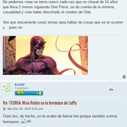
j
No podemos crear un tema nuevo cada vez que un chaval de 14 años
e
que lleva 2 meses siguiendo One Piece, se da cuenta de la mínima
casualidad y cree haber descifrado el cerebro de Oda.
Veo que únicamente creas temas para hablar de cosas que se te ocurren
y... pues no.
ExiTeD
Comodoro
Re: TEORIA: Nico Robin es la hermana de Luffy
M
Mar Ene 16, 2024 9:01 pm
e
n
Claro bro, de hecho, yo te acabo de llamar bro porque también somos
s
hermanos.
a
j