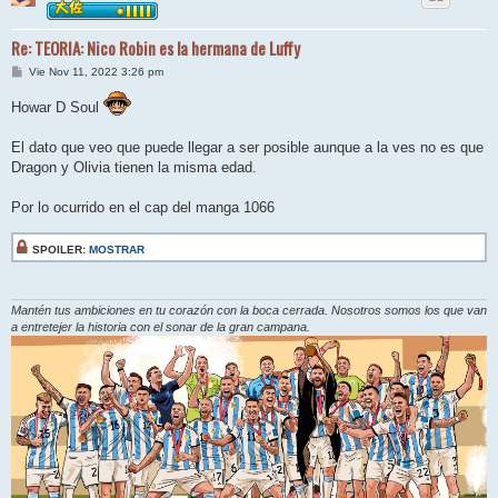
Re: TEORIA: Nico Robin es la hermana de Luffy
M
Vie Nov 11, 2022 3:26 pm
e
n
Howar D Soul
s
a
j
El dato que veo que puede llegar a ser posible aunque a la ves no es que
e
Dragon y Olivia tienen la misma edad.
Por lo ocurrido en el cap del manga 1066
SPOILER:
MOSTRAR
Mantén tus ambiciones en tu corazón con la boca cerrada. Nosotros somos los que van
a entretejer la historia con el sonar de la gran campana.