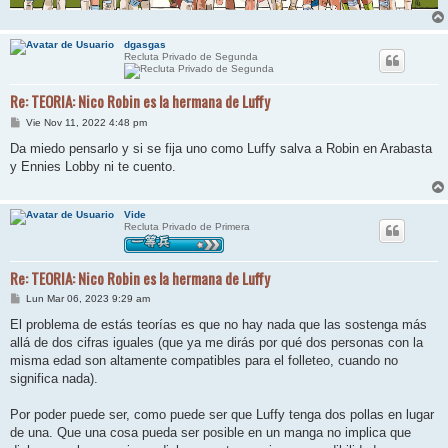
dgasgas
Recluta Privado de Segunda
Re: TEORIA: Nico Robin es la hermana de Luffy
M
Vie Nov 11, 2022 4:48 pm
e
n
Da miedo pensarlo y si se fija uno como Luffy salva a Robin en Arabasta
s
y Ennies Lobby ni te cuento.
a
j
e
Vide
Recluta Privado de Primera
Re: TEORIA: Nico Robin es la hermana de Luffy
M
Lun Mar 06, 2023 9:29 am
e
n
El problema de estás teorías es que no hay nada que las sostenga más
s
allá de dos cifras iguales (que ya me dirás por qué dos personas con la
a
j
misma edad son altamente compatibles para el folleteo, cuando no
e
significa nada).
Por poder puede ser, como puede ser que Luffy tenga dos pollas en lugar
de una. Que una cosa pueda ser posible en un manga no implica que