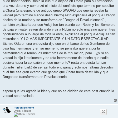
pudo haber nacido Robin la cual fue dejada en Ohara para su protección
una vez detono y comenzó el inicio del conflicto que termino por sepultar
a Ohara (una especie de antiguo grupo SWORD que quería revelar la
verdad pero termino siendo descubierto) esto explicaría el por que Dragon
abdico de la marina y se transformo en "Dragon el Revolucionario" ,
también explicaría por que Aokiji fue tan blando con Robin y los Sombrero
de paja en water seven dejando vivir a Robin no solo una sino que en tres
oportunidades a lo largo de toda la obra, explicaria el por que Aokiji es tan
misterioso, Y LO MAS IMPORTANTE Y UN DATO ESPECTACULAR,
Eichiro Oda en una entrevista dijo que en el barco de los Sombrero de
paja hay hermanos y en su momento se pensaba que era por la
hermandad que tenían los miembros de la tripulacion, pero... ¿y si en
verdad lo dijo literalmente y se reía internamente del hecho que nadie
pudiera hacer la conexión en ese momento? (esta entrevista la hizo
durante Triller bark) de ser asi todo encajaria y solo nos faltaria descubrir
cual fue ese gran evento que genero que Ohara fuera destruida y que
Dragon se transformara en Revolucionario
espero que les agrade la idea y que no se olviden de este post cuando la
verdad sea revelada
Poison Belmont
Oficial Técnico