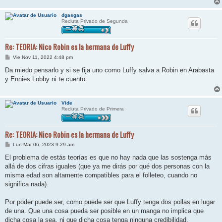
dgasgas
Recluta Privado de Segunda
Re: TEORIA: Nico Robin es la hermana de Luffy
M
Vie Nov 11, 2022 4:48 pm
e
n
Da miedo pensarlo y si se fija uno como Luffy salva a Robin en Arabasta
s
y Ennies Lobby ni te cuento.
a
j
e
Vide
Recluta Privado de Primera
Re: TEORIA: Nico Robin es la hermana de Luffy
M
Lun Mar 06, 2023 9:29 am
e
n
El problema de estás teorías es que no hay nada que las sostenga más
s
allá de dos cifras iguales (que ya me dirás por qué dos personas con la
a
j
misma edad son altamente compatibles para el folleteo, cuando no
e
significa nada).
Por poder puede ser, como puede ser que Luffy tenga dos pollas en lugar
de una. Que una cosa pueda ser posible en un manga no implica que
dicha cosa la sea, ni que dicha cosa tenga ninguna credibilidad.