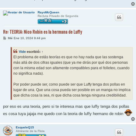
RayoMcQueen
Recluta Privado de Segunda
Re: TEORIA: Nico Robin es la hermana de Luffy
M
Mié Ene 10, 2024 9:44 pm
e
n
s
Vide
escribió:
↑
a
j
El problema de estás teorías es que no hay nada que las sostenga
e
más allá de dos cifras iguales (que ya me dirás por qué dos personas
con la misma edad son altamente compatibles para el folleteo, cuando
no significa nada).
Por poder puede ser, como puede ser que Luffy tenga dos pollas en
lugar de una. Que una cosa pueda ser posible en un manga no implica
que dicha cosa la sea, ni que dicha cosa tenga ninguna credibilidad.
por eso es una teoria, pero si te interesa mas que luffy tenga dos pollas
es cosa tuya jajaja me quedo con la teoria de luffy hermano de robin
EsqueleQ15
Almirante de la Flota