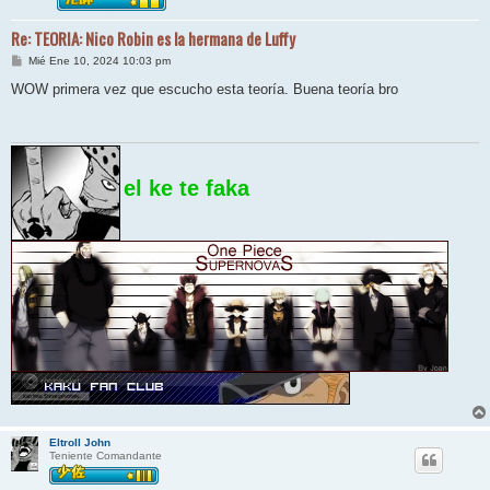
Re: TEORIA: Nico Robin es la hermana de Luffy
M
Mié Ene 10, 2024 10:03 pm
e
n
WOW primera vez que escucho esta teoría. Buena teoría bro
s
a
j
e
el ke te faka
Eltroll John
Teniente Comandante