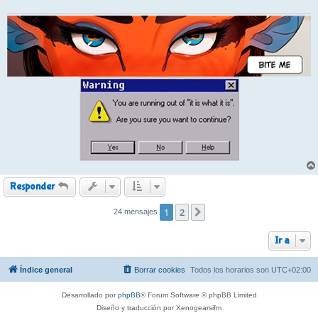
j
e
Responder
1
2
24 mensajes
Siguiente
Ir a
Índice general
Borrar cookies
Todos los horarios son
UTC+02:00
Desarrollado por
phpBB
® Forum Software © phpBB Limited
Diseño y traducción por Xenogearsifm