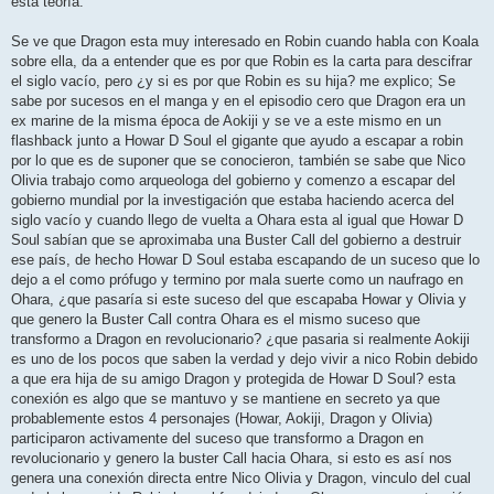
esta teoría.
a
j
e
Se ve que Dragon esta muy interesado en Robin cuando habla con Koala
sobre ella, da a entender que es por que Robin es la carta para descifrar
el siglo vacío, pero ¿y si es por que Robin es su hija? me explico; Se
sabe por sucesos en el manga y en el episodio cero que Dragon era un
ex marine de la misma época de Aokiji y se ve a este mismo en un
flashback junto a Howar D Soul el gigante que ayudo a escapar a robin
por lo que es de suponer que se conocieron, también se sabe que Nico
Olivia trabajo como arqueologa del gobierno y comenzo a escapar del
gobierno mundial por la investigación que estaba haciendo acerca del
siglo vacío y cuando llego de vuelta a Ohara esta al igual que Howar D
Soul sabían que se aproximaba una Buster Call del gobierno a destruir
ese país, de hecho Howar D Soul estaba escapando de un suceso que lo
dejo a el como prófugo y termino por mala suerte como un naufrago en
Ohara, ¿que pasaría si este suceso del que escapaba Howar y Olivia y
que genero la Buster Call contra Ohara es el mismo suceso que
transformo a Dragon en revolucionario? ¿que pasaria si realmente Aokiji
es uno de los pocos que saben la verdad y dejo vivir a nico Robin debido
a que era hija de su amigo Dragon y protegida de Howar D Soul? esta
conexión es algo que se mantuvo y se mantiene en secreto ya que
probablemente estos 4 personajes (Howar, Aokiji, Dragon y Olivia)
participaron activamente del suceso que transformo a Dragon en
revolucionario y genero la buster Call hacia Ohara, si esto es así nos
genera una conexión directa entre Nico Olivia y Dragon, vinculo del cual