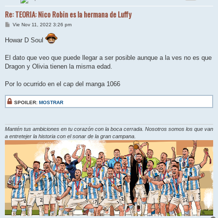
Re: TEORIA: Nico Robin es la hermana de Luffy
M
Vie Nov 11, 2022 3:26 pm
e
n
Howar D Soul
s
a
j
El dato que veo que puede llegar a ser posible aunque a la ves no es que
e
Dragon y Olivia tienen la misma edad.
Por lo ocurrido en el cap del manga 1066
SPOILER:
MOSTRAR
Mantén tus ambiciones en tu corazón con la boca cerrada. Nosotros somos los que van
a entretejer la historia con el sonar de la gran campana.