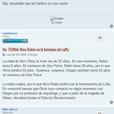
n
Ojo, recuerden que los fanfics no son canon
s
a
j
e
By Natthy
Luminicoso
Cabo
Re: TEORIA: Nico Robin es la hermana de Luffy
M
Lun Jul 18, 2022 1:04 pm
e
n
La edad de Nico Olvia al morir era de 33 años. En ese momento, Robin
s
tenía 8 años. Al comienzo de One Piece, Robin tiene 28 años, por lo que
a
j
Olvia tendría 53 años. Sorpresa, sorpresa, Dragon también tenía 53 años
e
al comienzo de One Piece.
La edad cuadra, por lo que Nico Robin podría ser la hermanastra de Luffy.
Es verosímil pensar que Olvia tuvo contacto en algún momento con
Dragon por su profesión de arquóloga, y que a partir de la tragedia de
Ohara, decidiera fundar el Ejército Revolucionario.
Nika nika si
Aprendiz