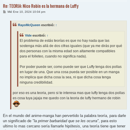
Re: TEORIA: Nico Robin es la hermana de Luffy
M
Mié Ene 10, 2024 10:04 pm
e
n
s
RayoMcQueen
escribió:
↑
a
j
e
Vide
escribió:
↑
El problema de estás teorías es que no hay nada que las
sostenga más allá de dos cifras iguales (que ya me dirás por qué
dos personas con la misma edad son altamente compatibles
para el folleteo, cuando no significa nada).
Por poder puede ser, como puede ser que Luffy tenga dos pollas
en lugar de una. Que una cosa pueda ser posible en un manga
no implica que dicha cosa la sea, ni que dicha cosa tenga
ninguna credibilidad.
por eso es una teoria, pero si te interesa mas que luffy tenga dos pollas
es cosa tuya jajaja me quedo con la teoria de luffy hermano de robin
En el mundo del anime-manga han pervertido la palabra teoría, para darle
un significado de
"la primer barbaridad que se les ocurra"
, para esto
ultimo lo mas cercano sería llamarle hipótesis, una teoría tiene que tener