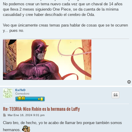
j
No podemos crear un tema nuevo cada vez que un chaval de 14 años
e
que lleva 2 meses siguiendo One Piece, se da cuenta de la mínima
casualidad y cree haber descifrado el cerebro de Oda.
Veo que únicamente creas temas para hablar de cosas que se te ocurren
y... pues no.
ExiTeD
Comodoro
Re: TEORIA: Nico Robin es la hermana de Luffy
M
Mar Ene 16, 2024 9:01 pm
e
n
Claro bro, de hecho, yo te acabo de llamar bro porque también somos
s
a
hermanos.