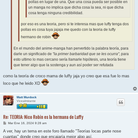
pollas en lugar de una. Que una cosa pueda ser posible en
un manga no implica que dicha cosa la sea, ni que dicha
cosa tenga ninguna credibilidad.
por eso es una teoria, pero si te interesa mas que luffy tenga dos
pollas es cosa tuya jajaja me quedo con la teoria de luffy
hermano de robin
En el mundo del anime-manga han pervertido la palabra teoría, para
darle un significado de
"la primer barbaridad que se les ocurra"
, para
esto ultimo lo mas cercano sería llamarle hipótesis, una teoría tiene
que tener algo que la sostenga y aun así poder ser refutada
como la teoría de croco mama de luffy jaja yo creo que esa fue lo mas
loco que he leido XD
Matt Murdock
Vicealmirante
Re: TEORIA: Nico Robin es la hermana de Luffy
M
Mar Ene 16, 2024 9:28 am
e
n
A ver, hay un tema en este foro llamado "Teorías locas parte nose
s
cuantas" donde creo que encajaría mejor algo así.
a