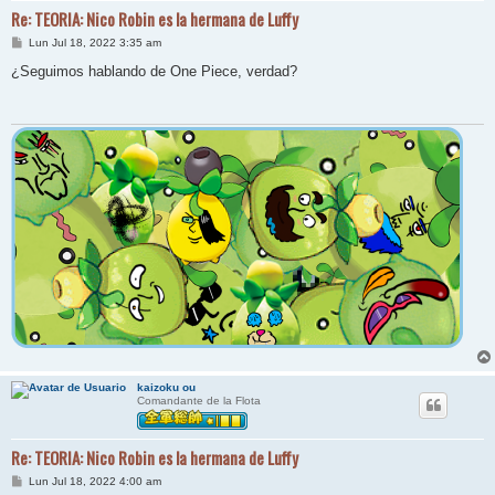
Re: TEORIA: Nico Robin es la hermana de Luffy
M
Lun Jul 18, 2022 3:35 am
e
n
¿Seguimos hablando de One Piece, verdad?
s
a
j
e
kaizoku ou
Comandante de la Flota
Re: TEORIA: Nico Robin es la hermana de Luffy
M
Lun Jul 18, 2022 4:00 am
e