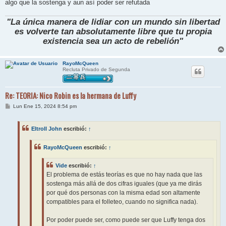
algo que la sostenga y aun así poder ser refutada
"La única manera de lidiar con un mundo sin libertad
es volverte tan absolutamente libre que tu propia
existencia sea un acto de rebelión"
RayoMcQueen
Recluta Privado de Segunda
Re: TEORIA: Nico Robin es la hermana de Luffy
M
Lun Ene 15, 2024 8:54 pm
e
n
s
Eltroll John
escribió:
↑
a
j
e
RayoMcQueen
escribió:
↑
Vide
escribió:
↑
El problema de estás teorías es que no hay nada que las
sostenga más allá de dos cifras iguales (que ya me dirás
por qué dos personas con la misma edad son altamente
compatibles para el folleteo, cuando no significa nada).
Por poder puede ser, como puede ser que Luffy tenga dos