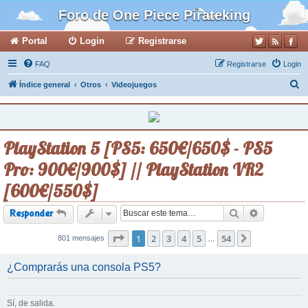
Foro de One Piece Pirateking
Portal
Login
Registrarse
FAQ
Registrarse
Login
B
Índice general
Otros
Videojuegos
u
s
c
PlayStation 5 [PS5: 650€/650$ - PS5
a
Pro: 900€/900$] // PlayStation VR2
r
[600€/550$]
Buscar
Búsqueda a
Responder
Página
1
2
1
de
3
54
4
5
54
801 mensajes
Siguiente
…
¿Comprarás una consola PS5?
Sí, de salida.