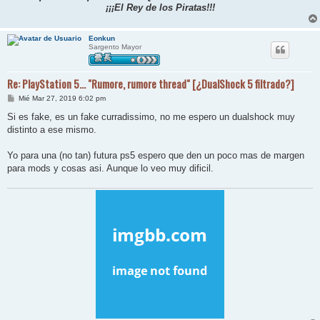
¡¡¡El Rey de los Piratas!!!
Eonkun
Sargento Mayor
Re: PlayStation 5... "Rumore, rumore thread" [¿DualShock 5 filtrado?]
M
Mié Mar 27, 2019 6:02 pm
e
n
Si es fake, es un fake curradissimo, no me espero un dualshock muy
s
distinto a ese mismo.
a
j
e
Yo para una (no tan) futura ps5 espero que den un poco mas de margen
para mods y cosas asi. Aunque lo veo muy dificil.