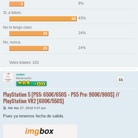
9%
9
Sí, a futuro.
43%
44
No lo tengo claro.
24%
25
No, nunca.
24%
25
Votos totales:
103
redon
Moderador
PlayStation 5 [PS5: 650€/650$ - PS5 Pro: 900€/900$] //
PlayStation VR2 [600€/550$]
M
Mié Mar 27, 2019 5:57 pm
e
n
Pues ya tenemos fecha de salida.
s
a
j
e