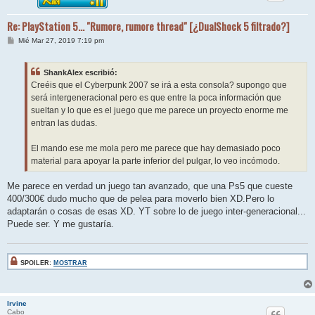
Re: PlayStation 5... "Rumore, rumore thread" [¿DualShock 5 filtrado?]
M
Mié Mar 27, 2019 7:19 pm
e
n
s
ShankAlex escribió:
a
j
Creéis que el Cyberpunk 2007 se irá a esta consola? supongo que
e
será intergeneracional pero es que entre la poca información que
sueltan y lo que es el juego que me parece un proyecto enorme me
entran las dudas.
El mando ese me mola pero me parece que hay demasiado poco
material para apoyar la parte inferior del pulgar, lo veo incómodo.
Me parece en verdad un juego tan avanzado, que una Ps5 que cueste
400/300€ dudo mucho que de pelea para moverlo bien XD.Pero lo
adaptarán o cosas de esas XD. YT sobre lo de juego inter-generacional...
Puede ser. Y me gustaría.
SPOILER:
MOSTRAR
Irvine
Cabo