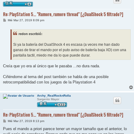
Re: PlayStation 5... "Rumore, rumore thread" [¿DualShock 5 filtrado?]
M
Mié Mar 27, 2019 8:09 pm
e
n
s
redon escribió:
a
j
e
Si ya la batería del DualShock 4 es escasa (a veces me han dado
ganas de tirar el mando por el puto aviso de batería baja XD) con una
pantalla tactil, miedo me da lo que puede durar.
Creía que yo era al único que le pasaba ...no dura nada.
Ciñéndome al tema del post también se habla de una posible
retrocompatibilidad con los juegos de la Playstation 4
Archy_RealRocknRolla
Sargento Mayor
Re: PlayStation 5... "Rumore, rumore thread" [¿DualShock 5 filtrado?]
M
Mié Mar 27, 2019 8:13 pm
e
n
Pues el mando a priori parece tener un mayor tamaño que el anterior, lo
s