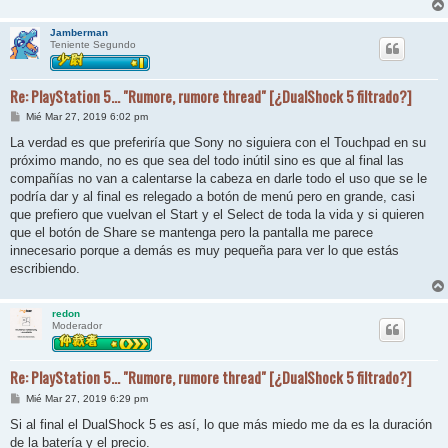
Jamberman
Teniente Segundo
Re: PlayStation 5... "Rumore, rumore thread" [¿DualShock 5 filtrado?]
M
Mié Mar 27, 2019 6:02 pm
e
n
La verdad es que preferiría que Sony no siguiera con el Touchpad en su
s
próximo mando, no es que sea del todo inútil sino es que al final las
a
j
compañías no van a calentarse la cabeza en darle todo el uso que se le
e
podría dar y al final es relegado a botón de menú pero en grande, casi
que prefiero que vuelvan el Start y el Select de toda la vida y si quieren
que el botón de Share se mantenga pero la pantalla me parece
innecesario porque a demás es muy pequeña para ver lo que estás
escribiendo.
redon
Moderador
Re: PlayStation 5... "Rumore, rumore thread" [¿DualShock 5 filtrado?]
M
Mié Mar 27, 2019 6:29 pm
e
n
Si al final el DualShock 5 es así, lo que más miedo me da es la duración
s
de la batería y el precio.
a