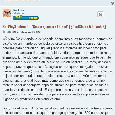
Rockorn
Almirante
Re: PlayStation 5... "Rumore, rumore thread" [¿DualShock 5 filtrado?]
M
Mié Mar 27, 2019 10:03 pm
e
n
No entiendo lo de ponerle pantallitas a los mandos: el germen de
s
diseño de un mando de consola es crear un dispositivo con suficientes
a
j
botones para controlar cualquier juego y suficiente intuitivo como para
e
poder ser manejado de manera rápida y eficaz, pero sobre todo,
sin mirar
al mando
. Entiendo que un mando bien diseñado es aquel que te permite
olvidarte de él y centrarte en lo que ocurre en pantalla. Es más, debido a
lo poco práctico que es lo más lógico es que quedé relegado a mostrar
pantallas de menú (como la que aparece en la imagen del leak) lo cual no
deja de ser un añadido que no viene mucho a cuento. Aún le meterán
alguna funcionalidad boba más como que se yo, conectarse a la app
store y poder descargarte apps de streaming para manejarlas desde tu
mando y no desde el móvil. Es que me lo veo venir. La pena es que no
incluyan stick y cámara de fotos para sacarse selfies y poder espiarnos
jugando en gayumbos en pleno verano.
Sorry por el hate XD iba surgiendo a medida que escribía. Le tengo ganas
a la consola, pero espero que tenga algo que valga los 600 eurazos que