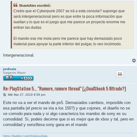
ShankAlex escribió:
Creéis que el Cyberpunk 2007 se irá a esta consola? supongo que
será intergeneracional pero es que entre la poca información que
sueltan y lo que es el juego que me parece un proyecto enorme me
entran las dudas.
El mando ese me mola pero me parece que hay demasiado poco
material para apoyar la parte inferior del pulgar, lo veo incómodo.
Intergeneracional.
jordixala
Sargento Mayor
Re: PlayStation 5... "Rumore, rumore thread" [¿DualShock 5 filtrado?]
M
Mié Mar 27, 2019 9:59 pm
e
n
Este no va a ser el mando de ps5. Demasiados cambios, imposible con
s
esa pantalla (el precio se iria a los 150?) y que cojones, el diaeño no se
a
j
ve comodo para nada y si algo caracteriza los mandos de sony es su
e
comodidad. Si, podeis decirme que si es mejor que de xbox y tal, pero en
comodidad y senzillesa sony gana en el mando
https://twitter.com/YonkouXala