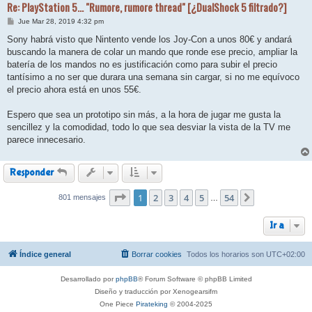
Re: PlayStation 5... "Rumore, rumore thread" [¿DualShock 5 filtrado?]
M
Jue Mar 28, 2019 4:32 pm
e
n
Sony habrá visto que Nintento vende los Joy-Con a unos 80€ y andará
s
buscando la manera de colar un mando que ronde ese precio, ampliar la
a
j
batería de los mandos no es justificación como para subir el precio
e
tantísimo a no ser que durara una semana sin cargar, si no me equívoco
el precio ahora está en unos 55€.
Espero que sea un prototipo sin más, a la hora de jugar me gusta la
sencillez y la comodidad, todo lo que sea desviar la vista de la TV me
parece innecesario.
Responder
Página
1
2
1
de
3
54
4
5
54
801 mensajes
Siguiente
…
Ir a
Índice general
Borrar cookies
Todos los horarios son
UTC+02:00
Desarrollado por
phpBB
® Forum Software © phpBB Limited
Diseño y traducción por Xenogearsifm
One Piece
Pirateking
© 2004-2025