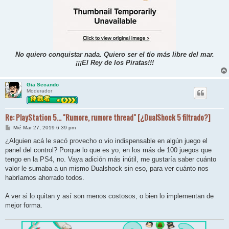
No quiero conquistar nada. Quiero ser el tío más libre del mar.
¡¡¡El Rey de los Piratas!!!
Gia Secando
Moderador
Re: PlayStation 5... "Rumore, rumore thread" [¿DualShock 5 filtrado?]
M
Mié Mar 27, 2019 6:39 pm
e
n
¿Alguien acá le sacó provecho o vio indispensable en algún juego el
s
panel del control? Porque lo que es yo, en los más de 100 juegos que
a
j
tengo en la PS4, no. Vaya adición más inútil, me gustaría saber cuánto
e
valor le sumaba a un mismo Dualshock sin eso, para ver cuánto nos
habríamos ahorrado todos.
A ver si lo quitan y así son menos costosos, o bien lo implementan de
mejor forma.