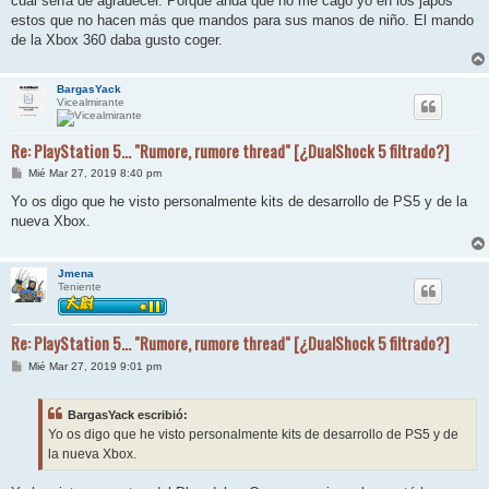
cuál sería de agradecer. Porque anda que no me cago yo en los japos
a
j
estos que no hacen más que mandos para sus manos de niño. El mando
e
de la Xbox 360 daba gusto coger.
BargasYack
Vicealmirante
Re: PlayStation 5... "Rumore, rumore thread" [¿DualShock 5 filtrado?]
M
Mié Mar 27, 2019 8:40 pm
e
n
Yo os digo que he visto personalmente kits de desarrollo de PS5 y de la
s
nueva Xbox.
a
j
e
Jmena
Teniente
Re: PlayStation 5... "Rumore, rumore thread" [¿DualShock 5 filtrado?]
M
Mié Mar 27, 2019 9:01 pm
e
n
s
BargasYack escribió:
a
j
Yo os digo que he visto personalmente kits de desarrollo de PS5 y de
e
la nueva Xbox.