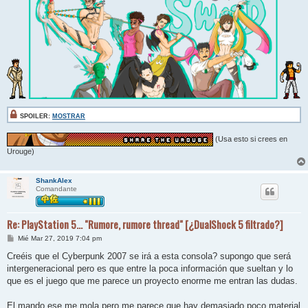
SPOILER:
MOSTRAR
(Usa esto si crees en
Urouge)
ShankAlex
Comandante
Re: PlayStation 5... "Rumore, rumore thread" [¿DualShock 5 filtrado?]
M
Mié Mar 27, 2019 7:04 pm
e
n
Creéis que el Cyberpunk 2007 se irá a esta consola? supongo que será
s
intergeneracional pero es que entre la poca información que sueltan y lo
a
j
que es el juego que me parece un proyecto enorme me entran las dudas.
e
El mando ese me mola pero me parece que hay demasiado poco material