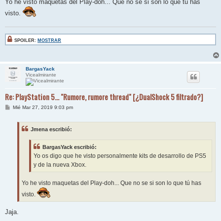
Yo he visto maquetas del Play-doh... Que no se si son lo que tú has
visto.
SPOILER:
MOSTRAR
BargasYack
Vicealmirante
Re: PlayStation 5... "Rumore, rumore thread" [¿DualShock 5 filtrado?]
M
Mié Mar 27, 2019 9:03 pm
e
n
s
Jmena escribió:
a
j
e
BargasYack escribió:
Yo os digo que he visto personalmente kits de desarrollo de PS5
y de la nueva Xbox.
Yo he visto maquetas del Play-doh... Que no se si son lo que tú has
visto.
Jaja.