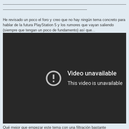
-----------------------------------------------------------------------------------------------------------
-------------------------------------------------------------------------
He revisado un poco el foro y creo que no hay ningún tema concreto para
hablar de la futura PlayStation 5 y los rumores que vayan saliendo
(siempre que tengan un poco de fundamento) así que...
Qué mejor que empezar este tema con una filtración bastante