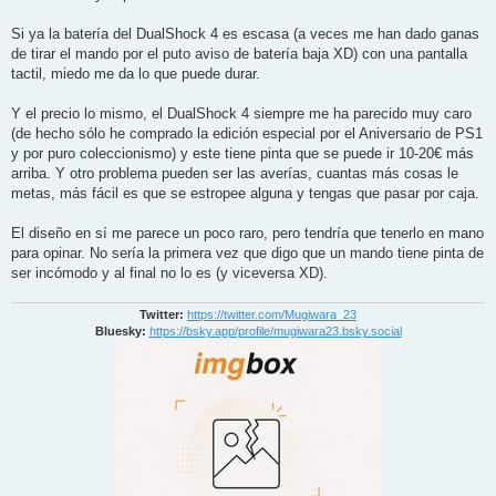
j
e
Si ya la batería del DualShock 4 es escasa (a veces me han dado ganas
de tirar el mando por el puto aviso de batería baja XD) con una pantalla
tactil, miedo me da lo que puede durar.
Y el precio lo mismo, el DualShock 4 siempre me ha parecido muy caro
(de hecho sólo he comprado la edición especial por el Aniversario de PS1
y por puro coleccionismo) y este tiene pinta que se puede ir 10-20€ más
arriba. Y otro problema pueden ser las averías, cuantas más cosas le
metas, más fácil es que se estropee alguna y tengas que pasar por caja.
El diseño en sí me parece un poco raro, pero tendría que tenerlo en mano
para opinar. No sería la primera vez que digo que un mando tiene pinta de
ser incómodo y al final no lo es (y viceversa XD).
Twitter:
https://twitter.com/Mugiwara_23
Bluesky:
https://bsky.app/profile/mugiwara23.bsky.social