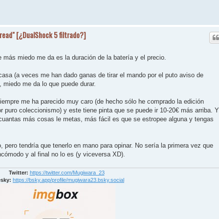
hread" [¿DualShock 5 filtrado?]
ue más miedo me da es la duración de la batería y el precio.
casa (a veces me han dado ganas de tirar el mando por el puto aviso de
l, miedo me da lo que puede durar.
siempre me ha parecido muy caro (de hecho sólo he comprado la edición
or puro coleccionismo) y este tiene pinta que se puede ir 10-20€ más arriba. Y
 cuantas más cosas le metas, más fácil es que se estropee alguna y tengas
, pero tendría que tenerlo en mano para opinar. No sería la primera vez que
ncómodo y al final no lo es (y viceversa XD).
Twitter:
https://twitter.com/Mugiwara_23
sky:
https://bsky.app/profile/mugiwara23.bsky.social