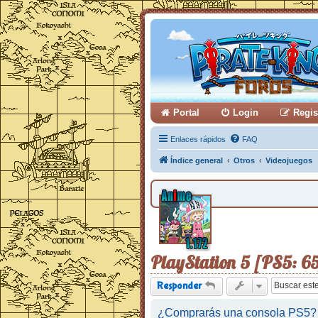
Portal
Login
Regis
Enlaces rápidos
FAQ
Índice general
Otros
Videojuegos
PlayStation 5 [PS5: 6
Responder
¿Comprarás una consola PS5?