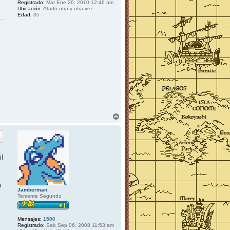
Registrado:
Mar Ene 26, 2010 12:46 am
Ubicación:
Atado otra y otra vez
Edad:
35
A
r
r
i
b
a
il
a
Jamberman
Teniente Segundo
Mensajes:
1500
Registrado:
Sab Sep 06, 2008 11:53 am