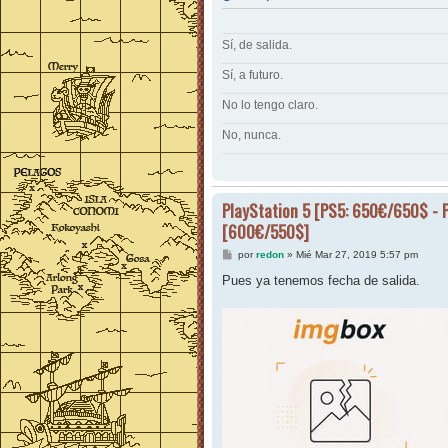
Sí, de salida.
Sí, a futuro.
No lo tengo claro.
No, nunca.
PlayStation 5 [PS5: 650€/650$ - 
[600€/550$]
M
por
redon
»
Mié Mar 27, 2019 5:57 pm
e
n
Pues ya tenemos fecha de salida.
s
a
j
e