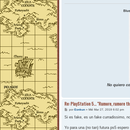
Blue
No quiero co
Re: PlayStation 5... "Rumore, rumore t
M
por
Eonkun
»
Mié Mar 27, 2019 6:02 pm
e
n
Si es fake, es un fake curradissimo, 
s
a
j
Yo para una (no tan) futura ps5 espe