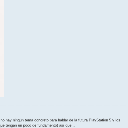
----------------------------------------------------------------------------------------------------------------
 no hay ningún tema concreto para hablar de la futura PlayStation 5 y los
ue tengan un poco de fundamento) así que...