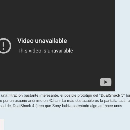
 filtración bastante interesante, el posible prototipo del "
DualShock 5
" (si
o por un usuario anónimo en 4Chan. Lo más destacable es la pantalla tactil a
ckpad del DualShock 4 (creo que Sony había patentado algo así hace unos