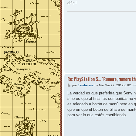
e
dificil.
Re: PlayStation 5... "Rumore, rumore t
M
por
Jamberman
»
Mié Mar 27, 2019 6:02 pm
e
n
La verdad es que preferiría que Sony n
s
sino es que al final las compañías no v
a
j
es relegado a botón de menú pero en gra
e
quieren que el botón de Share se man
para ver lo que estás escribiendo.