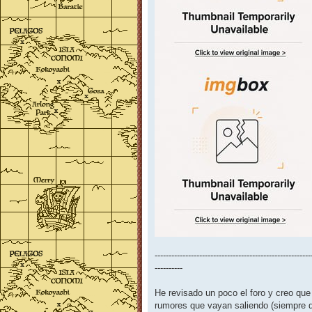
--------------------------------------------------------
----------
He revisado un poco el foro y creo que
rumores que vayan saliendo (siempre q