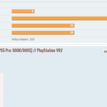
9
25
25
Votos totales:
103
PS5 Pro: 900€/900$] // PlayStation VR2