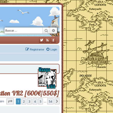
Buscar
Búsqueda avanzada
Registrarse
Login
ation VR2 [600€/550$]
Página
1
2
1
de
3
54
4
5
54
ajes
Siguiente
…