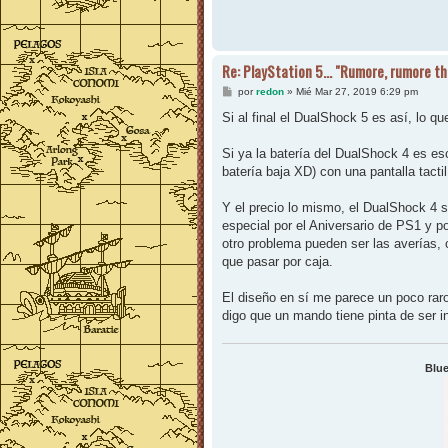
Re: PlayStation 5... "Rumore, rumore t
M
por
redon
»
Mié Mar 27, 2019 6:29 pm
e
n
Si al final el DualShock 5 es así, lo q
s
a
j
Si ya la batería del DualShock 4 es es
e
batería baja XD) con una pantalla tacti
Y el precio lo mismo, el DualShock 4 
especial por el Aniversario de PS1 y p
otro problema pueden ser las averías,
que pasar por caja.
El diseño en sí me parece un poco raro
digo que un mando tiene pinta de ser i
Blue