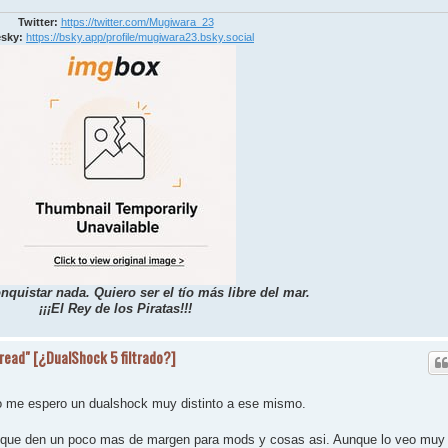
Twitter:
https://twitter.com/Mugiwara_23
sky:
https://bsky.app/profile/mugiwara23.bsky.social
nquistar nada. Quiero ser el tío más libre del mar.
¡¡¡El Rey de los Piratas!!!
hread" [¿DualShock 5 filtrado?]
no me espero un dualshock muy distinto a ese mismo.
ro que den un poco mas de margen para mods y cosas asi. Aunque lo veo muy