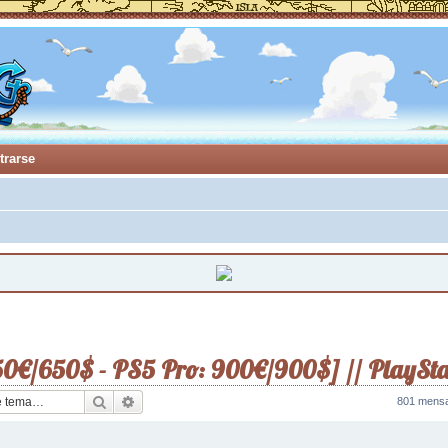
trarse
50€/650$ - PS5 Pro: 900€/900$] // PlaySt
Buscar
Búsqueda avanzada
801 mens