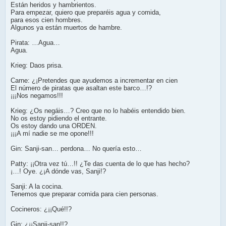
Están heridos y hambrientos.
Para empezar, quiero que preparéis agua y comida,
para esos cien hombres.
Algunos ya están muertos de hambre.
Pirata: …Agua…
Agua.
Krieg: Daos prisa.
Carne: ¿¡Pretendes que ayudemos a incrementar en cien
El número de piratas que asaltan este barco…!?
¡¡¡Nos negamos!!!
Krieg: ¿Os negáis…? Creo que no lo habéis entendido bien.
No os estoy pidiendo el entrante.
Os estoy dando una ORDEN.
¡¡¡A mí nadie se me opone!!!
Gin: Sanji-san… perdona… No quería esto…
Patty: ¡¡Otra vez tú…!! ¿Te das cuenta de lo que has hecho?
¡…! Oye. ¿¡A dónde vas, Sanji!?
Sanji: A la cocina.
Tenemos que preparar comida para cien personas.
Cocineros: ¿¡¡Qué!!?
Gin: ¿¡¡Sanji-san!!?