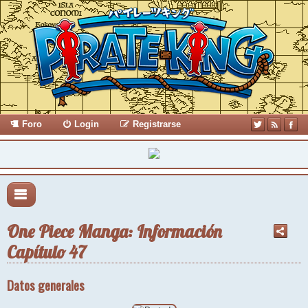
Foro
Login
Registrarse
One Piece Manga: Información
Capítulo 47
Datos generales