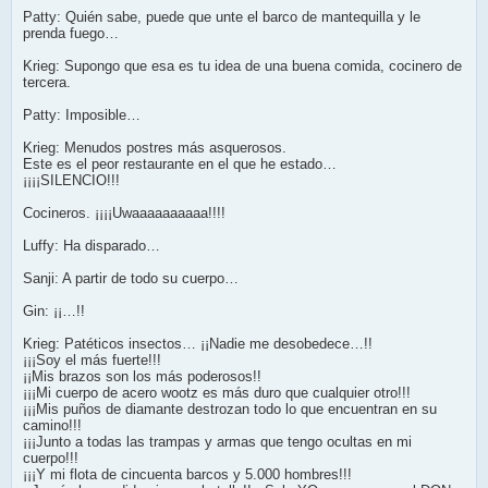
Patty: Quién sabe, puede que unte el barco de mantequilla y le
prenda fuego…
Krieg: Supongo que esa es tu idea de una buena comida, cocinero de
tercera.
Patty: Imposible…
Krieg: Menudos postres más asquerosos.
Este es el peor restaurante en el que he estado…
¡¡¡¡SILENCIO!!!
Cocineros. ¡¡¡¡Uwaaaaaaaaaa!!!!
Luffy: Ha disparado…
Sanji: A partir de todo su cuerpo…
Gin: ¡¡…!!
Krieg: Patéticos insectos… ¡¡Nadie me desobedece…!!
¡¡¡Soy el más fuerte!!!
¡¡Mis brazos son los más poderosos!!
¡¡¡Mi cuerpo de acero wootz es más duro que cualquier otro!!!
¡¡¡Mis puños de diamante destrozan todo lo que encuentran en su
camino!!!
¡¡¡Junto a todas las trampas y armas que tengo ocultas en mi
cuerpo!!!
¡¡¡Y mi flota de cincuenta barcos y 5.000 hombres!!!