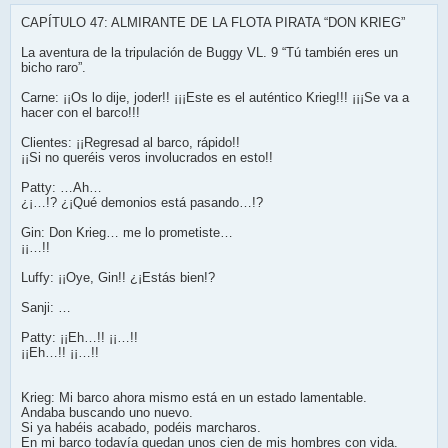
CAPÍTULO 47: ALMIRANTE DE LA FLOTA PIRATA “DON KRIEG”
La aventura de la tripulación de Buggy VL. 9 “Tú también eres un
bicho raro”.
Carne: ¡¡Os lo dije, joder!! ¡¡¡Este es el auténtico Krieg!!! ¡¡¡Se va a
hacer con el barco!!!
Clientes: ¡¡Regresad al barco, rápido!!
¡¡Si no queréis veros involucrados en esto!!
Patty: …Ah…
¿¡…!? ¿¡Qué demonios está pasando…!?
Gin: Don Krieg… me lo prometiste…
¡¡…!!
Luffy: ¡¡Oye, Gin!! ¿¡Estás bien!?
Sanji: …
Patty: ¡¡Eh…!! ¡¡…!!
¡¡Eh…!! ¡¡…!!
Krieg: Mi barco ahora mismo está en un estado lamentable.
Andaba buscando uno nuevo.
Si ya habéis acabado, podéis marcharos.
En mi barco todavía quedan unos cien de mis hombres con vida.