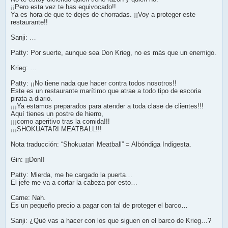
¡¡Pero esta vez te has equivocado!!
Ya es hora de que te dejes de chorradas. ¡¡Voy a proteger este
restaurante!!
Sanji: …
Patty: Por suerte, aunque sea Don Krieg, no es más que un enemigo.
Krieg: …
Patty: ¡¡No tiene nada que hacer contra todos nosotros!!
Este es un restaurante marítimo que atrae a todo tipo de escoria
pirata a diario.
¡¡¡Ya estamos preparados para atender a toda clase de clientes!!!
Aquí tienes un postre de hierro,
¡¡¡como aperitivo tras la comida!!!
¡¡¡SHOKUATARI MEATBALL!!!
Nota traducción: “Shokuatari Meatball” = Albóndiga Indigesta.
Gin: ¡¡Don!!
Patty: Mierda, me he cargado la puerta…
El jefe me va a cortar la cabeza por esto…
Carne: Nah.
Es un pequeño precio a pagar con tal de proteger el barco…
Sanji: ¿Qué vas a hacer con los que siguen en el barco de Krieg…?