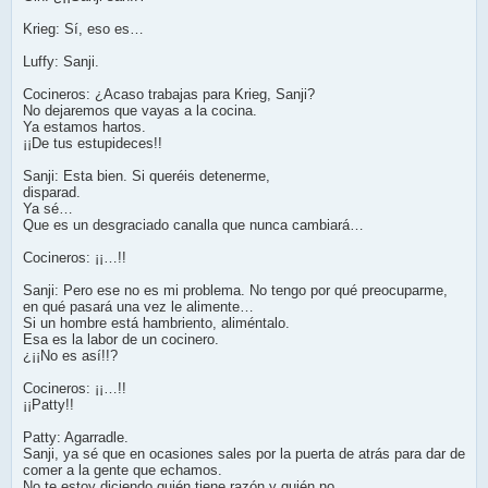
Krieg: Sí, eso es…
Luffy: Sanji.
Cocineros: ¿Acaso trabajas para Krieg, Sanji?
No dejaremos que vayas a la cocina.
Ya estamos hartos.
¡¡De tus estupideces!!
Sanji: Esta bien. Si queréis detenerme,
disparad.
Ya sé…
Que es un desgraciado canalla que nunca cambiará…
Cocineros: ¡¡…!!
Sanji: Pero ese no es mi problema. No tengo por qué preocuparme,
en qué pasará una vez le alimente…
Si un hombre está hambriento, aliméntalo.
Esa es la labor de un cocinero.
¿¡¡No es así!!?
Cocineros: ¡¡…!!
¡¡Patty!!
Patty: Agarradle.
Sanji, ya sé que en ocasiones sales por la puerta de atrás para dar de
comer a la gente que echamos.
No te estoy diciendo quién tiene razón y quién no.