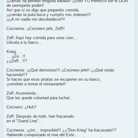
¡¡Jamás ha perdido ninguna batalla!! ¡¡Solo YO merezco ser el DON
de semejante poder!!
Así que si os digo que preparéis comida,
¡¡¡cerráis la puta boca y cumplís mis órdenes!!!
¡¡¡¡A mí nadie me desobedece!!!!
Cocineros: ¡¡Cocinero jefe, Zeff!!
Zeff: Aquí hay comida para unos cien…
Llévala a tu barco…
Krieg: …
… ¡¡Ze…!!
¿¡¡Zeff…!!?
Cocineros: ¡¡¡Qué demonios!!! ¡¡Cocinero jefe!! ¿¡¡Qué estás
haciendo!!?
Si haces que esos piratas se recuperen en su barco,
¡¡vendrán a tomar el restaurante!!
Zeff: Asumiendo…
Que les quede voluntad para luchar…
Cocinero: ¿Huh?
Zeff: Después de todo, han fracasado
en el “Grand Line”…
Cocineros: ¡¡¡Im… imposible!!! ¿¡¡”Don Krieg” ha fracasado!!?
Habiendo conquistado el mar del Este…