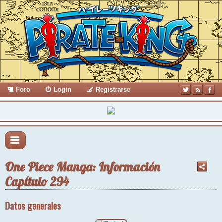
Foro
Login
Registrarse
One Piece Manga: Información
Capítulo 294
Datos generales