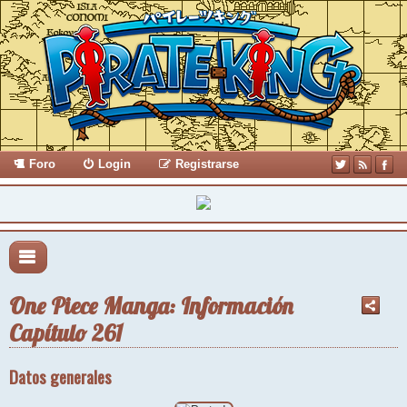
Foro
Login
Registrarse
One Piece Manga: Información
Capítulo 261
Datos generales