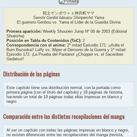
戦士ゲンボウｖｓ神兵町ヤマ
Senshi Genbō bāsasu Shinpeichō Yama
El guerrero Genbou vs. Yama el Líder de la Guardia Divina
Primera aparición:
Weekly Shounen Jump Nº 08 de 2003 (Editorial
Shueisha)
Posición en Tabla de Contenidos (ToC):
2
Correspondencia con el anime:
2ª mitad Episodio 171: ¡¡Aulla el
Burn Bazooka!! Luffy vs. Wiper el Demonio de la Guerra y 1ª mitad
Episodio 172: ¡La Prueba del Pantano! ¡¡Chopper vs. el Sacerdote
Gedatsu!!
Distribución de las páginas
Este capítulo tiene una distribución normal, con la portada como
primera página (con el título del capítulo) y 18 páginas de historia,
haciendo un total de 19 páginas todas ellas impresas en blanco y
negro.
Comparación entre las distintas recopilaciones del manga
Al ser un capítulo con todas las páginas impresas en blanco y negro,
no existen diferencias entre las recopilaciones del manga (revista,