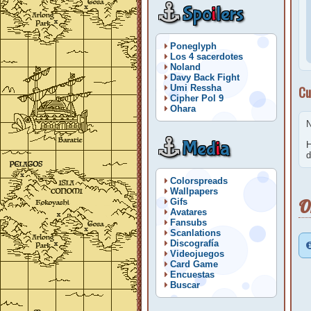
Spo
i
lers
Poneglyph
Los 4 sacerdotes
Noland
Davy Back Fight
Umi Ressha
Cu
Cipher Pol 9
Ohara
N
Med
i
a
H
d
Colorspreads
Wallpapers
O
Gifs
Avatares
Fansubs
Scanlations
Discografía
Videojuegos
Card Game
Encuestas
Buscar