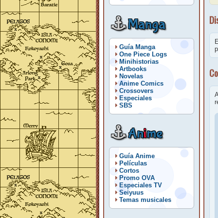
Di
Manga
E
Guía Manga
p
One Piece Logs
Minihistorias
Artbooks
Co
Novelas
Anime Comics
Crossovers
A
Especiales
r
SBS
An
i
me
Guía Anime
Películas
Cortos
Promo OVA
Especiales TV
Seiyuus
Temas musicales