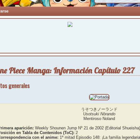
rarse
ne Piece Manga: Información Capítulo 227
tos generales
うそつきノーランド
Usotsuki Nōrando
Mentiroso Noland
rimera aparición:
Weekly Shounen Jump Nº 21 de 2002 (Editorial Shueisha
osición en Tabla de Contenidos (ToC):
2
orrespondencia con el anime:
1ª mitad Episodio 148: ¡La familia legendari