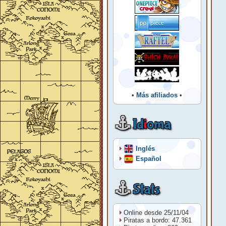
•
Más afiliados
•
Id
i
oma
Inglés
Español
Stats
Online desde 25/11/04
Piratas a bordo: 47.361