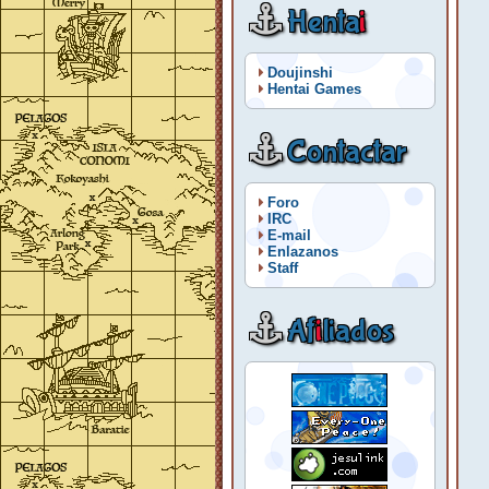
Henta
i
Doujinshi
Hentai Games
Contactar
Foro
IRC
E-mail
Enlazanos
Staff
Af
i
liados