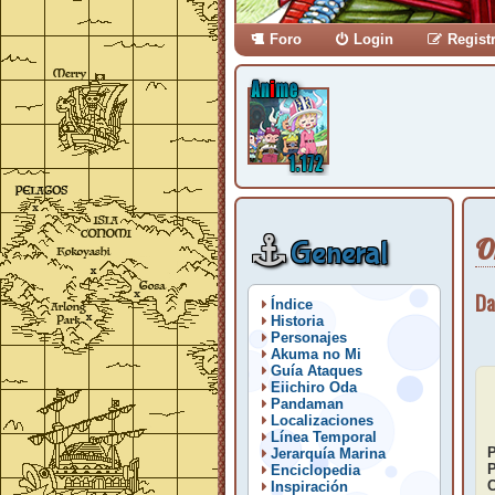
Foro
Login
Regist
O
General
Da
Índice
Historia
Personajes
Akuma no Mi
Guía Ataques
Eiichiro Oda
Pandaman
Localizaciones
Línea Temporal
P
Jerarquía Marina
P
Enciclopedia
C
Inspiración