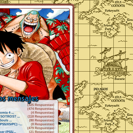
s mensajes
(325 Respuestas)
(474 Respuestas)
mia 4 ...
(4 Respuestas)
SOTROS? ...
(118 Respuestas)
ouls ...
(80 Respuestas)
5/XS/PC) -...
(8 Respuestas)
(479 Respuestas)
r (PS5/...
(21 Respuestas)