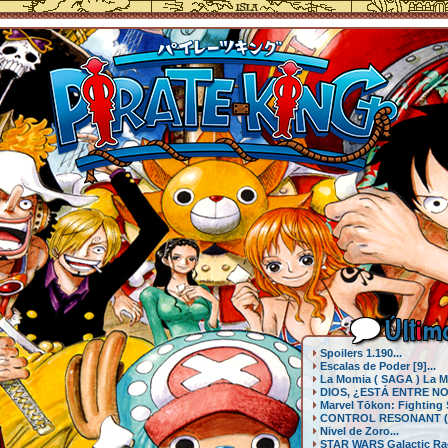
Últ
i
mo
Spoilers 1.190...
Escalas de Poder [9]...
La Momia ( SAGA ) La Mo
DIOS, ¿ESTÁ ENTRE NO
Marvel Tōkon: Fighting S
CONTROL RESONANT (PS
Nivel de Zoro...
STAR WARS Galactic Race