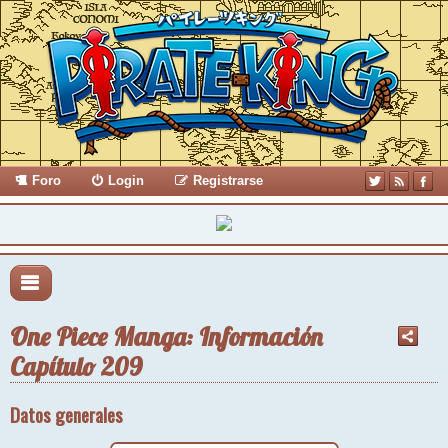
Foro
Login
Registrarse
One Piece Manga: Información
Capítulo 209
Datos generales