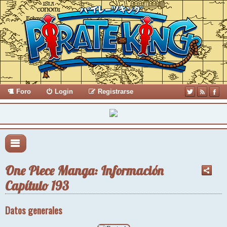
Foro
Login
Registrarse
One Piece Manga: Información
Capítulo 193
Datos generales