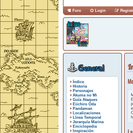
Foro
Login
Regist
I
General
Mo
Índice
Historia
Personajes
M
Akuma no Mi
E
Guía Ataques
p
Eiichiro Oda
e
Pandaman
O
Localizaciones
h
Línea Temporal
Jerarquía Marina
Enciclopedia
La
Inspiración