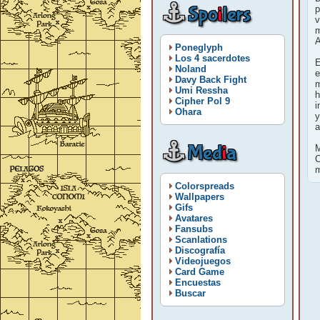
Spo
i
lers
p
v
m
A
Poneglyph
Los 4 sacerdotes
E
Noland
e
Davy Back Fight
m
Umi Ressha
h
Cipher Pol 9
i
Ohara
y
a
Med
i
a
M
C
m
Colorspreads
Wallpapers
Gifs
Avatares
Fansubs
Scanlations
Discografía
Videojuegos
Card Game
Encuestas
Buscar