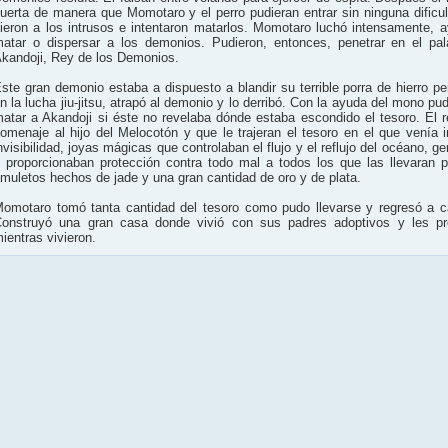
uerta de manera que Momotaro y el perro pudieran entrar sin ninguna dificu
ieron a los intrusos e intentaron matarlos. Momotaro luchó intensamente, 
atar o dispersar a los demonios. Pudieron, entonces, penetrar en el pala
kandoji, Rey de los Demonios.
ste gran demonio estaba a dispuesto a blandir su terrible porra de hierro 
n la lucha jiu-jitsu, atrapó al demonio y lo derribó. Con la ayuda del mono 
atar a Akandoji si éste no revelaba dónde estaba escondido el tesoro. El r
omenaje al hijo del Melocotón y que le trajeran el tesoro en el que venía in
nvisibilidad, joyas mágicas que controlaban el flujo y el reflujo del océano, g
 proporcionaban protección contra todo mal a todos los que las llevaran 
muletos hechos de jade y una gran cantidad de oro y de plata.
omotaro tomó tanta cantidad del tesoro como pudo llevarse y regresó a 
onstruyó una gran casa donde vivió con sus padres adoptivos y les pr
ientras vivieron.