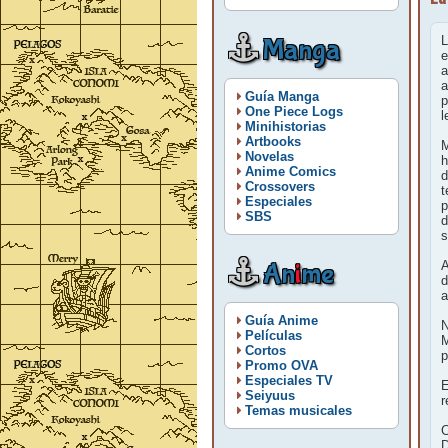
Manga
L
e
a
a
Guía Manga
p
One Piece Logs
l
Minihistorias
Artbooks
M
Novelas
h
Anime Comics
d
Crossovers
t
Especiales
p
SBS
d
s
An
i
me
A
d
a
Guía Anime
N
Películas
M
Cortos
p
Promo OVA
Especiales TV
E
Seiyuus
r
Temas musicales
C
D