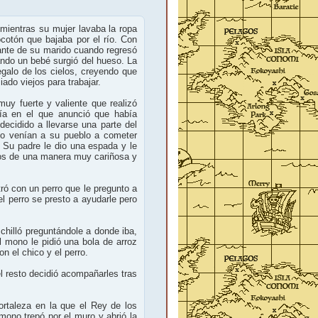
 mientras su mujer lavaba la ropa
ocotón que bajaba por el río. Con
lante de su marido cuando regresó
ando un bebé surgió del hueso. La
egalo de los cielos, creyendo que
ado viejos para trabajar.
muy fuerte y valiente que realizó
día en el que anunció que había
ecidido a llevarse una parte del
ndo venían a su pueblo a cometer
. Su padre le dio una espada y le
nos de una manera muy cariñosa y
ró con un perro que le pregunto a
l perro se presto a ayudarle pero
hilló preguntándole a donde iba,
 mono le pidió una bola de arroz
n el chico y el perro.
el resto decidió acompañarles tras
ortaleza en la que el Rey de los
mono trepó por el muro y abrió la