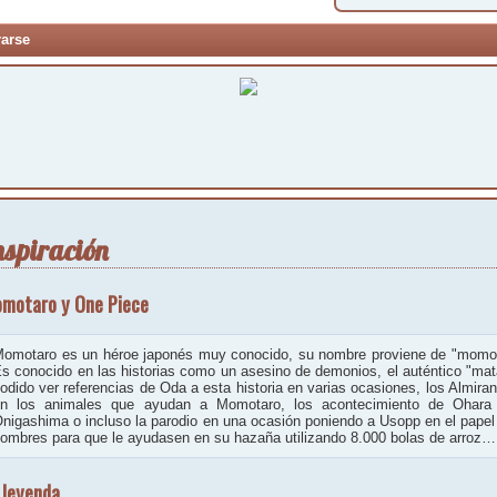
rarse
nspiración
motaro y One Piece
omotaro es un héroe japonés muy conocido, su nombre proviene de "momo", 
s conocido en las historias como un asesino de demonios, el auténtico "m
odido ver referencias de Oda a esta historia en varias ocasiones, los Almira
n los animales que ayudan a Momotaro, los acontecimiento de Ohara
nigashima o incluso la parodio en una ocasión poniendo a Usopp en el pap
ombres para que le ayudasen en su hazaña utilizando 8.000 bolas de arroz…
 leyenda