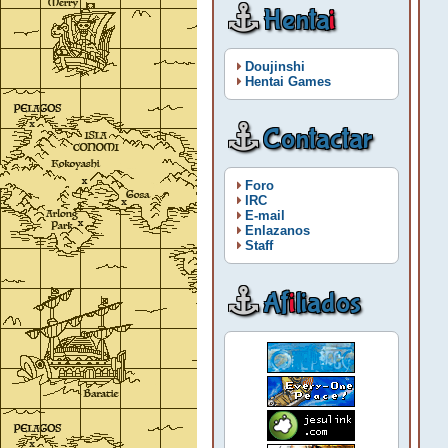
Henta
i
Doujinshi
Hentai Games
Contactar
Foro
IRC
E-mail
Enlazanos
Staff
Af
i
liados