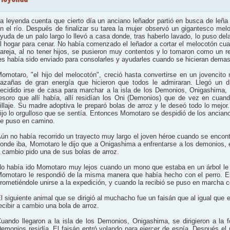
a leyenda cuenta que cierto día un anciano leñador partió en busca de leña
n el río. Después de finalizar su tarea la mujer observó un gigantesco mel
yuda de un palo largo lo llevó a casa donde, tras haberlo lavado, lo puso de
l hogar para cenar. No había comenzado el leñador a cortar el melocotón cu
areja, al no tener hijos, se pusieron muy contentos y lo tomaron como un r
es había sido enviado para consolarles y ayudarles cuando se hicieran demasi
omotaro, "el hijo del melocotón", creció hasta convertirse en un jovencito 
azañas de gran energía que hicieron que todos le admiraran. Llegó un 
ecidido irse de casa para marchar a la isla de los Demonios, Onigashima, d
esoro que allí había, allí residían los Oni (Demonios) que de vez en cua
illaje. Su madre adoptiva le preparó bolas de arroz y le deseó todo lo mejor
ijo lo orgulloso que se sentía. Entonces Momotaro se despidió de los ancia
e puso en camino.
ún no había recorrido un trayecto muy largo el joven héroe cuando se encont
onde iba, Momotaro le dijo que a Onigashima a enfrentarse a los demonios, e
 cambio pido una de sus bolas de arroz.
o había ido Momotaro muy lejos cuando un mono que estaba en un árbol le c
omotaro le respondió de la misma manera que había hecho con el perro. El
rometiéndole unirse a la expedición, y cuando la recibió se puso en marcha co
l siguiente animal que se dirigió al muchacho fue un faisán que al igual que 
ecibir a cambio una bola de arroz.
uando llegaron a la isla de los Demonios, Onigashima, se dirigieron a la f
emonios residía. El faisán entró volando para ejercer de espía. Después el 