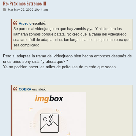
Re: Próximos Estrenos III
M
Mar May 05, 2026 10:44 am
e
n
s
Arpegio
escribió:
↑
a
j
Se parece al videojuego en que hay zombis y ya. Y ni siquiera los
e
llamarán zombis porque patata. No creo que la trama del videojuego
sea tan difícil de adaptar, ni es tan larga ni tan compleja como para que
sea complicado.
Pero si adaptas la trama del videojuego bien hecha entonces después de
unos años sony dirá: "y ahora que? "
Ya no podrían hacer las miles de películas de mierda que sacan.
COBRA
escribió:
↑