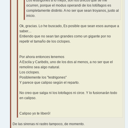
Los lestrigones a lo mejor, son los únicos que se me
ocurren, porque el modus operandi de los lotófagos es
completamente distinto. A no ser que sean troyanos, justo al
inicio.
Ok, gracias. Lo he buscado, Es posible que sean esos aunque a
saber....
Entiendo que no sean tan grandes como un gigante por no
repetir el tamaño de los ciclopes.
Por ahora entonces tenemos
A Escila y Caribdis, uno de los dos al menos, a no ser que el
remolino sea algo natural.
Los ciclopes.
Posiblemente los "lestrigones"
Y parece que calipso según el reparto.
No creo que salga ni los lotofagos ni circe. Y lo fusionarán todo
en calipso.
Calipso yo te liberó!
De las sirenas ni rastro tampoco, de momento.