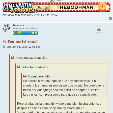
For þe lur may mon lach, when so mon lykez.
Batvictor
Almirante de la Flota
Re: Próximos Estrenos III
M
Mar May 05, 2026 12:56 pm
e
n
s
thebodhman
escribió:
↑
a
j
e
Batvictor
escribió:
↑
Arpegio
escribió:
↑
Se parece al videojuego en que hay zombis y ya. Y ni
siquiera los llamarán zombis porque patata. No creo que la
trama del videojuego sea tan difícil de adaptar, ni es tan
larga ni tan compleja como para que sea complicado.
Pero si adaptas la trama del videojuego bien hecha entonces
después de unos años sony dirá: "y ahora que? "
Ya no podrían hacer las miles de películas de mierda que sacan.