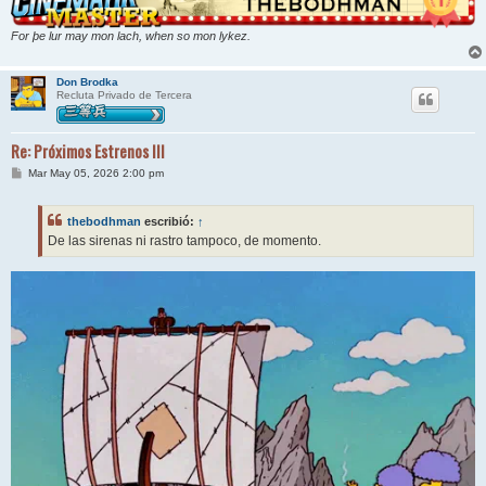
For þe lur may mon lach, when so mon lykez.
Don Brodka
Recluta Privado de Tercera
Re: Próximos Estrenos III
M
Mar May 05, 2026 2:00 pm
e
n
s
thebodhman
escribió:
↑
a
j
De las sirenas ni rastro tampoco, de momento.
e