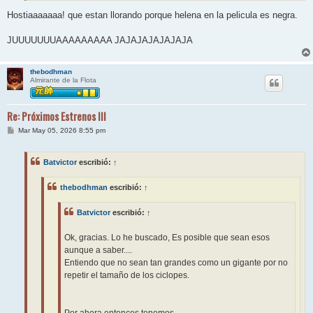
Hostiaaaaaaa! que estan llorando porque helena en la pelicula es negra.
JUUUUUUUAAAAAAAAA JAJAJAJAJAJAJA
thebodhman
Almirante de la Flota
Re: Próximos Estrenos III
M
Mar May 05, 2026 8:55 pm
e
n
s
Batvictor
escribió:
↑
a
j
e
thebodhman
escribió:
↑
Batvictor
escribió:
↑
Ok, gracias. Lo he buscado, Es posible que sean esos
aunque a saber....
Entiendo que no sean tan grandes como un gigante por no
repetir el tamaño de los ciclopes.