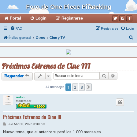
Foro de One Piece Pirateking
Portal
Login
Registrarse
FAQ
Registrarse
Login
B
Índice general
Otros
Cine y TV
u
s
c
Próximos Estrenos de Cine III
a
r
Buscar
Búsqueda a
Responder
1
2
3
44 mensajes
Siguiente
redon
Moderador
Próximos Estrenos de Cine III
M
Jue Abr 30, 2026 3:30 pm
e
n
Nuevo tema, que el anterior superó los 1.000 mensajes.
s