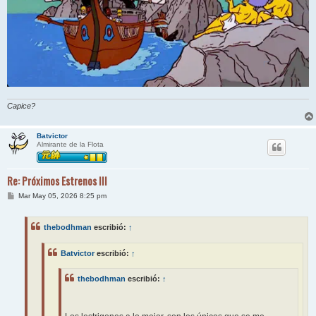
Capice?
Batvictor
Almirante de la Flota
Re: Próximos Estrenos III
M
Mar May 05, 2026 8:25 pm
e
n
s
thebodhman
escribió:
↑
a
j
e
Batvictor
escribió:
↑
thebodhman
escribió:
↑