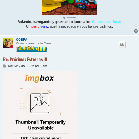
By Gentlebellota
Volando, navegando y graznando junto a los
Cuackstreet Boys
Un
perro
voraz
que ha navegado en dos barcos distintos.
COBRA
Comandante de la Flota
Re: Próximos Estrenos III
M
Mar May 05, 2026 6:18 am
e
n
s
a
j
e