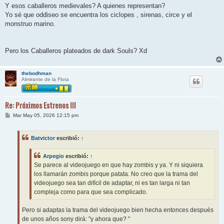
Y esos caballeros medievales? A quienes representan?
Yo sé que oddiseo se encuentra los ciclopes , sirenas, circe y el
monstruo marino.
Pero los Caballeros plateados de dark Souls? Xd
thebodhman
Almirante de la Flota
Re: Próximos Estrenos III
M
Mar May 05, 2026 12:15 pm
e
n
s
Batvictor
escribió:
↑
a
j
e
Arpegio
escribió:
↑
Se parece al videojuego en que hay zombis y ya. Y ni siquiera
los llamarán zombis porque patata. No creo que la trama del
videojuego sea tan difícil de adaptar, ni es tan larga ni tan
compleja como para que sea complicado.
Pero si adaptas la trama del videojuego bien hecha entonces después
de unos años sony dirá: "y ahora que? "