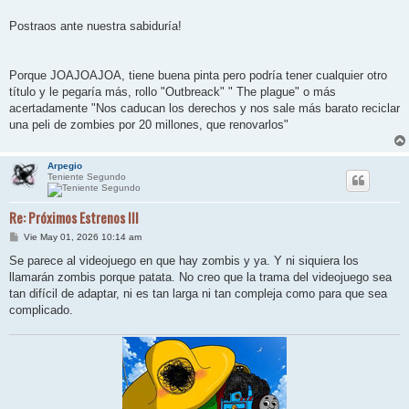
j
e
Postraos ante nuestra sabiduría!
Porque JOAJOAJOA, tiene buena pinta pero podría tener cualquier otro
título y le pegaría más, rollo "Outbreack" " The plague" o más
acertadamente "Nos caducan los derechos y nos sale más barato reciclar
una peli de zombies por 20 millones, que renovarlos"
Arpegio
Teniente Segundo
Re: Próximos Estrenos III
M
Vie May 01, 2026 10:14 am
e
n
Se parece al videojuego en que hay zombis y ya. Y ni siquiera los
s
llamarán zombis porque patata. No creo que la trama del videojuego sea
a
j
tan difícil de adaptar, ni es tan larga ni tan compleja como para que sea
e
complicado.