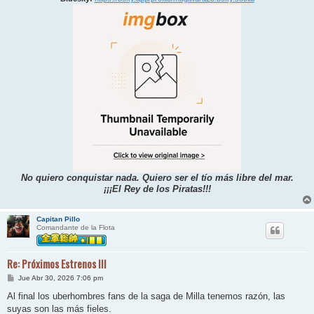
No quiero conquistar nada. Quiero ser el tío más libre del mar.
¡¡¡El Rey de los Piratas!!!
Capitan Pillo
Comandante de la Flota
Re: Próximos Estrenos III
M
Jue Abr 30, 2026 7:06 pm
e
n
Al final los uberhombres fans de la saga de Milla tenemos razón, las
s
suyas son las más fieles.
a