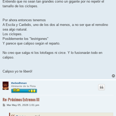
Entiendo que no sean tan grandes como un gigante por no repetir el
tamaño de los ciclopes.
Por ahora entonces tenemos
A Escila y Caribdis, uno de los dos al menos, a no ser que el remolino
sea algo natural.
Los ciclopes.
Posiblemente los "lestrigones"
Y parece que calipso según el reparto.
No creo que salga ni los lotofagos ni circe. Y lo fusionarán todo en
calipso.
Calipso yo te liberó!
thebodhman
Almirante de la Flota
Re: Próximos Estrenos III
M
Mar May 05, 2026 1:01 pm
e
n
s