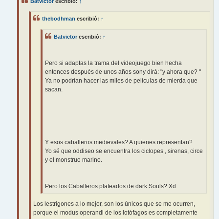
Batvictor
escribió:
↑
a
j
e
thebodhman
escribió:
↑
Batvictor
escribió:
↑
Pero si adaptas la trama del videojuego bien hecha
entonces después de unos años sony dirá: "y ahora que? "
Ya no podrían hacer las miles de películas de mierda que
sacan.
Y esos caballeros medievales? A quienes representan?
Yo sé que oddiseo se encuentra los ciclopes , sirenas, circe
y el monstruo marino.
Pero los Caballeros plateados de dark Souls? Xd
Los lestrigones a lo mejor, son los únicos que se me ocurren,
porque el modus operandi de los lotófagos es completamente