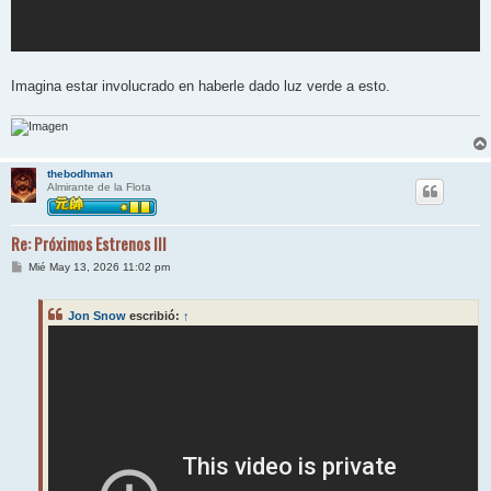
Imagina estar involucrado en haberle dado luz verde a esto.
thebodhman
Almirante de la Flota
Re: Próximos Estrenos III
M
Mié May 13, 2026 11:02 pm
e
n
s
Jon Snow
escribió:
↑
a
j
e