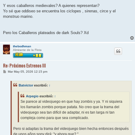
Y esos caballeros medievales? A quienes representan?
Yo sé que oddiseo se encuentra los ciclopes , sirenas, circe y el
monstruo marino.
Pero los Caballeros plateados de dark Souls? Xd
thebodhman
Almirante de la Flota
Re: Próximos Estrenos III
M
Mar May 05, 2026 12:15 pm
e
n
s
Batvictor
escribió:
↑
a
j
e
Arpegio
escribió:
↑
Se parece al videojuego en que hay zombis y ya. Y ni siquiera
los llamarán zombis porque patata. No creo que la trama del
videojuego sea tan difícil de adaptar, ni es tan larga ni tan
compleja como para que sea complicado.
Pero si adaptas la trama del videojuego bien hecha entonces después
de unos años sony dirá: "y ahora que? "