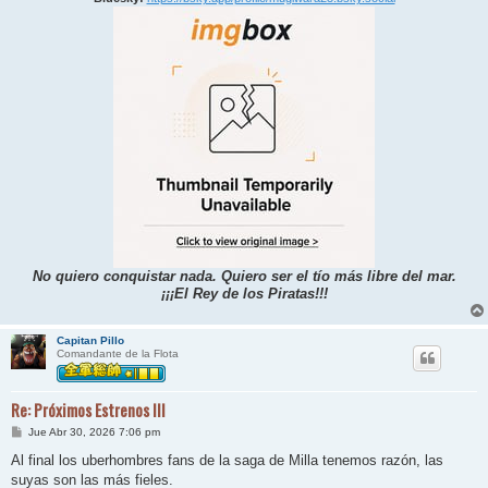
No quiero conquistar nada. Quiero ser el tío más libre del mar.
¡¡¡El Rey de los Piratas!!!
Capitan Pillo
Comandante de la Flota
Re: Próximos Estrenos III
M
Jue Abr 30, 2026 7:06 pm
e
n
Al final los uberhombres fans de la saga de Milla tenemos razón, las
s
suyas son las más fieles.
a