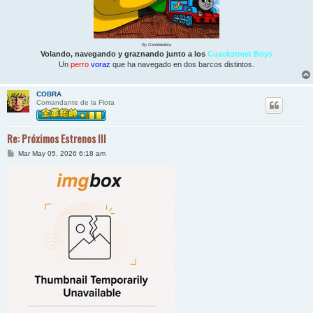
By Gentlebellota
Volando, navegando y graznando junto a los
Cuackstreet Boys
Un
perro
voraz
que ha navegado en dos barcos distintos.
COBRA
Comandante de la Flota
Re: Próximos Estrenos III
M
Mar May 05, 2026 6:18 am
e
n
s
a
j
e