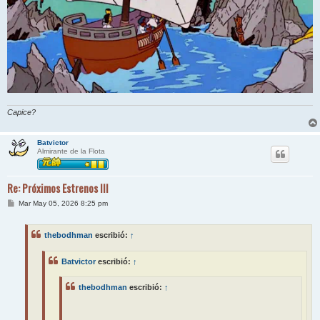
Capice?
Batvictor
Almirante de la Flota
Re: Próximos Estrenos III
M
Mar May 05, 2026 8:25 pm
e
n
s
thebodhman
escribió:
↑
a
j
e
Batvictor
escribió:
↑
thebodhman
escribió:
↑