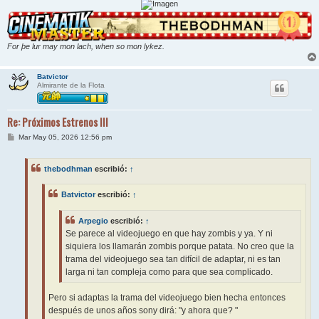
For þe lur may mon lach, when so mon lykez.
Batvictor
Almirante de la Flota
Re: Próximos Estrenos III
M
Mar May 05, 2026 12:56 pm
e
n
s
thebodhman
escribió:
↑
a
j
e
Batvictor
escribió:
↑
Arpegio
escribió:
↑
Se parece al videojuego en que hay zombis y ya. Y ni
siquiera los llamarán zombis porque patata. No creo que la
trama del videojuego sea tan difícil de adaptar, ni es tan
larga ni tan compleja como para que sea complicado.
Pero si adaptas la trama del videojuego bien hecha entonces
después de unos años sony dirá: "y ahora que? "