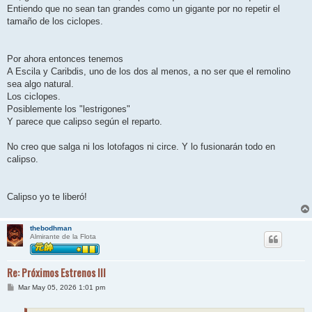
Entiendo que no sean tan grandes como un gigante por no repetir el
tamaño de los ciclopes.
Por ahora entonces tenemos
A Escila y Caribdis, uno de los dos al menos, a no ser que el remolino
sea algo natural.
Los ciclopes.
Posiblemente los "lestrigones"
Y parece que calipso según el reparto.
No creo que salga ni los lotofagos ni circe. Y lo fusionarán todo en
calipso.
Calipso yo te liberó!
thebodhman
Almirante de la Flota
Re: Próximos Estrenos III
M
Mar May 05, 2026 1:01 pm
e
n
s