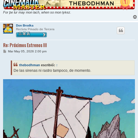
For þe lur may mon lach, when so mon lykez.
Don Brodka
Recluta Privado de Tercera
Re: Próximos Estrenos III
M
Mar May 05, 2026 2:00 pm
e
n
s
thebodhman
escribió:
↑
a
j
De las sirenas ni rastro tampoco, de momento.
e