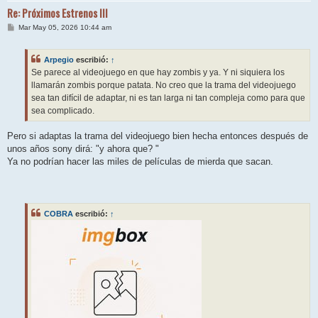
Re: Próximos Estrenos III
M
Mar May 05, 2026 10:44 am
e
n
s
Arpegio
escribió:
↑
a
j
Se parece al videojuego en que hay zombis y ya. Y ni siquiera los
e
llamarán zombis porque patata. No creo que la trama del videojuego
sea tan difícil de adaptar, ni es tan larga ni tan compleja como para que
sea complicado.
Pero si adaptas la trama del videojuego bien hecha entonces después de
unos años sony dirá: "y ahora que? "
Ya no podrían hacer las miles de películas de mierda que sacan.
COBRA
escribió:
↑