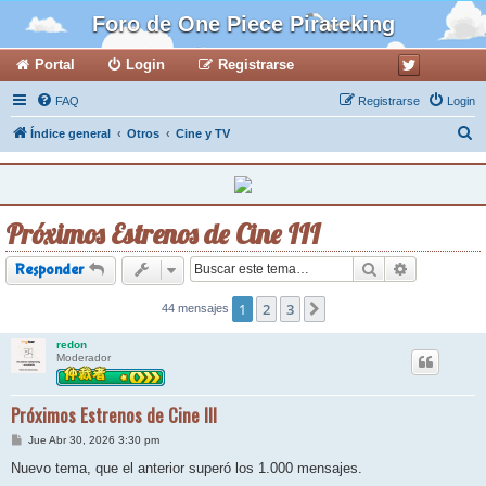
Foro de One Piece Pirateking
Portal
Login
Registrarse
FAQ
Registrarse
Login
B
Índice general
Otros
Cine y TV
u
s
c
Próximos Estrenos de Cine III
a
r
Buscar
Búsqueda a
Responder
1
2
3
44 mensajes
Siguiente
redon
Moderador
Próximos Estrenos de Cine III
M
Jue Abr 30, 2026 3:30 pm
e
n
Nuevo tema, que el anterior superó los 1.000 mensajes.
s