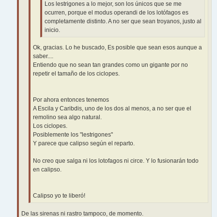
Los lestrigones a lo mejor, son los únicos que se me
ocurren, porque el modus operandi de los lotófagos es
completamente distinto. A no ser que sean troyanos, justo al
inicio.
Ok, gracias. Lo he buscado, Es posible que sean esos aunque a
saber....
Entiendo que no sean tan grandes como un gigante por no
repetir el tamaño de los ciclopes.
Por ahora entonces tenemos
A Escila y Caribdis, uno de los dos al menos, a no ser que el
remolino sea algo natural.
Los ciclopes.
Posiblemente los "lestrigones"
Y parece que calipso según el reparto.
No creo que salga ni los lotofagos ni circe. Y lo fusionarán todo
en calipso.
Calipso yo te liberó!
De las sirenas ni rastro tampoco, de momento.