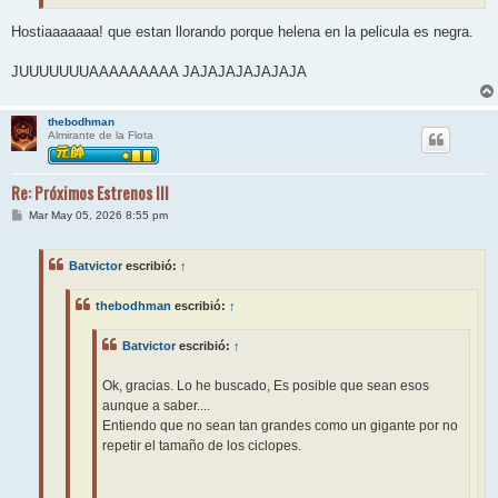
Hostiaaaaaaa! que estan llorando porque helena en la pelicula es negra.
JUUUUUUUAAAAAAAAA JAJAJAJAJAJAJA
thebodhman
Almirante de la Flota
Re: Próximos Estrenos III
M
Mar May 05, 2026 8:55 pm
e
n
s
Batvictor
escribió:
↑
a
j
e
thebodhman
escribió:
↑
Batvictor
escribió:
↑
Ok, gracias. Lo he buscado, Es posible que sean esos
aunque a saber....
Entiendo que no sean tan grandes como un gigante por no
repetir el tamaño de los ciclopes.