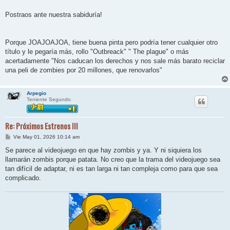
j
e
Postraos ante nuestra sabiduría!
Porque JOAJOAJOA, tiene buena pinta pero podría tener cualquier otro
título y le pegaría más, rollo "Outbreack" " The plague" o más
acertadamente "Nos caducan los derechos y nos sale más barato reciclar
una peli de zombies por 20 millones, que renovarlos"
Arpegio
Teniente Segundo
Re: Próximos Estrenos III
M
Vie May 01, 2026 10:14 am
e
n
Se parece al videojuego en que hay zombis y ya. Y ni siquiera los
s
llamarán zombis porque patata. No creo que la trama del videojuego sea
a
j
tan difícil de adaptar, ni es tan larga ni tan compleja como para que sea
e
complicado.