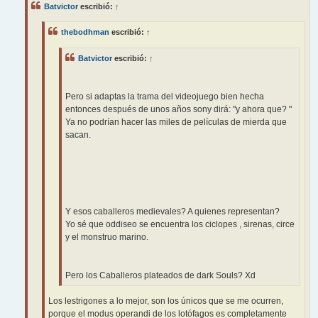
Batvictor
escribió:
↑
a
j
e
thebodhman
escribió:
↑
Batvictor
escribió:
↑
Pero si adaptas la trama del videojuego bien hecha
entonces después de unos años sony dirá: "y ahora que? "
Ya no podrían hacer las miles de películas de mierda que
sacan.
Y esos caballeros medievales? A quienes representan?
Yo sé que oddiseo se encuentra los ciclopes , sirenas, circe
y el monstruo marino.
Pero los Caballeros plateados de dark Souls? Xd
Los lestrigones a lo mejor, son los únicos que se me ocurren,
porque el modus operandi de los lotófagos es completamente