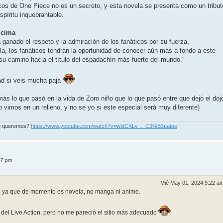
icos de One Piece no es un secreto, y esta novela se presenta como un tribut
píritu inquebrantable.
 cima
 ganado el respeto y la admiración de los fanáticos por su fuerza,
la, los fanáticos tendrán la oportunidad de conocer aún más a fondo a este
su camino hacia el título del espadachín más fuerte del mundo."
ad si veis mucha paja
s lo que pasó en la vida de Zoro niño que lo que pasó entre que dejó el doj
o vimos en un relleno, y no se yo si este especial será muy diferente)
mo queremos?
https://www.youtube.com/watch?v=wldCKLv ... C3%B3patas
57 pm
Mié May 01, 2024 9:22 a
, ya que de momento es novela, no manga ni anime.
 del Live Action, pero no me pareció el sitio más adecuado