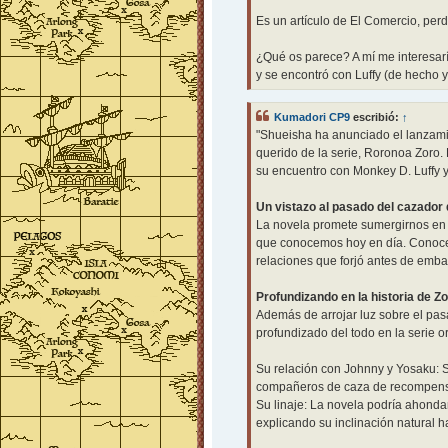
Es un artículo de El Comercio, per
¿Qué os parece? A mí me interesarí
y se encontró con Luffy (de hecho y
Kumadori CP9
escribió:
↑
"Shueisha ha anunciado el lanzami
querido de la serie, Roronoa Zoro. 
su encuentro con Monkey D. Luffy y
Un vistazo al pasado del cazador 
La novela promete sumergirnos en l
que conocemos hoy en día. Conocer
relaciones que forjó antes de embar
Profundizando en la historia de Z
Además de arrojar luz sobre el pas
profundizado del todo en la serie or
Su relación con Johnny y Yosaku: S
compañeros de caza de recompens
Su linaje: La novela podría ahonda
explicando su inclinación natural h