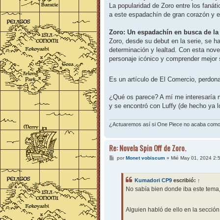
La popularidad de Zoro entre los fanát
a este espadachín de gran corazón y es
Zoro: Un espadachín en busca de la
Zoro, desde su debut en la serie, se ha
determinación y lealtad. Con esta nove
personaje icónico y comprender mejor 
Es un artículo de El Comercio, perdon
¿Qué os parece? A mí me interesaría má
y se encontró con Luffy (de hecho ya l
¿Actuaremos así si One Piece no acaba co
Re: Novela Spin Off de Zoro.
M
por
Monet vobiscum
»
Mié May 01, 2024 2:
e
n
s
Kumadori CP9
escribió:
↑
a
j
No sabía bien donde iba este tema
e
Alguien habló de ello en la sección