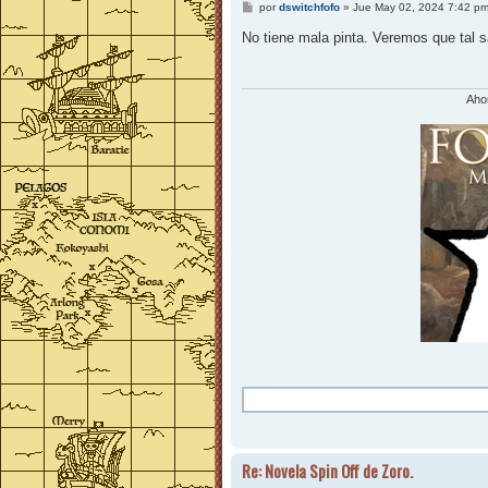
M
por
dswitchfofo
»
Jue May 02, 2024 7:42 p
e
n
No tiene mala pinta. Veremos que tal 
s
a
j
e
Ahor
Re: Novela Spin Off de Zoro.