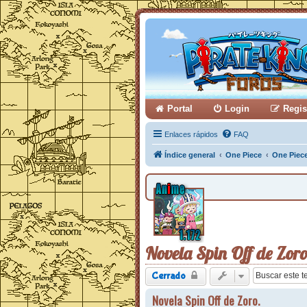
Portal
Login
Regis
Enlaces rápidos
FAQ
Índice general
One Piece
One Piec
Novela Spin Off de Zoro
Cerrado
Novela Spin Off de Zoro.