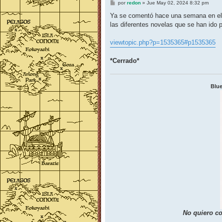
M
por
redon
»
Jue May 02, 2024 8:32 pm
e
n
Ya se comentó hace una semana en el 
s
las diferentes novelas que se han ido p
a
j
e
viewtopic.php?p=1535365#p1535365
*Cerrado*
Blue
No quiero co