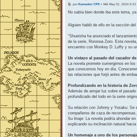
M
por
Kumadori CP9
»
Mié May 01, 2024 9:22
e
n
No sabía bien donde iba este tema, y
s
a
j
Alguien habló de ello en la sección de
e
"Shueisha ha anunciado el lanzamiento
de la serie, Roronoa Zoro. Esta novela,
encuentro con Monkey D. Luffy y su un
Un vistazo al pasado del cazador de
La novela promete sumergirnos en los 
que conocemos hoy en día. Conoceremo
las relaciones que forjó antes de emba
Profundizando en la historia de Zor
Además de arrojar luz sobre el pasado
profundizado del todo en la serie origina
Su relación con Johnny y Yosaku: Se e
compañeros de caza de recompensas,
Su linaje: La novela podría ahondar e
explicando su inclinación natural hacia
Un homenaje a uno de los personaj