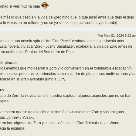
donad si veis mucha paja
a más lo que pasó en la vida de Zoro niño que lo que pasó entre que dejó el dojo
a lo vimos en un relleno, y no se yo si este especial será muy diferente)
Mié May 01, 2024 9:22 a
ento de una novela spin-off de “One Piece” centrada en el espadachín más
Esta novela, titulada “Zoro - Josho Sasakaze”, explorará la vida de Zoro antes de
 su unión a los Piratas del Sombrero de Paja.
de piratas
os eventos que moldearon a Zoro y lo convirtieron en el formidable espadachín
emos sus primeras experiencias como cazador de piratas, sus motivaciones y la
carse en su gran aventura junto a Luffy.
oro
ado de Zoro, la novela también podría explorar algunos aspectos que no se han
iginal.
e espera que se detalle cómo se formó el vínculo entre Zoro y sus antiguos
as, Johnny y Yosaku.
r en los orígenes de Zoro y su conexión con el Clan Shimotsuki de Wano,
acia la esgrima.