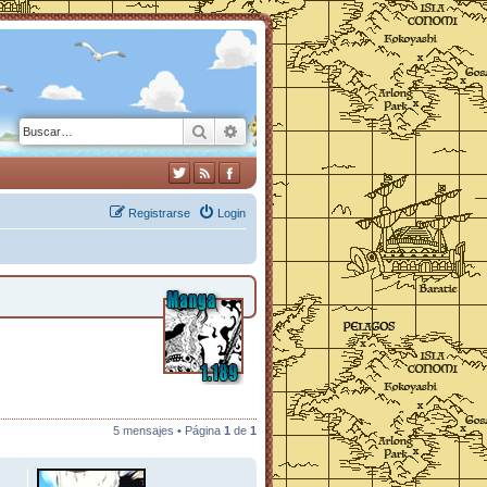
Buscar
Búsqueda avanzada
Registrarse
Login
5 mensajes • Página
1
de
1