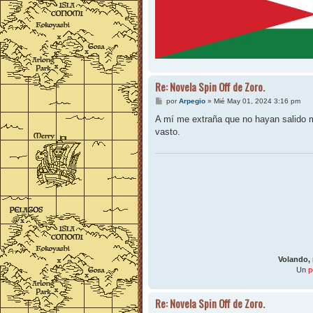
Re: Novela Spin Off de Zoro.
M
por
Arpegio
»
Mié May 01, 2024 3:16 pm
e
n
A mí me extraña que no hayan salido m
s
vasto.
a
j
e
Volando,
Un
p
Re: Novela Spin Off de Zoro.