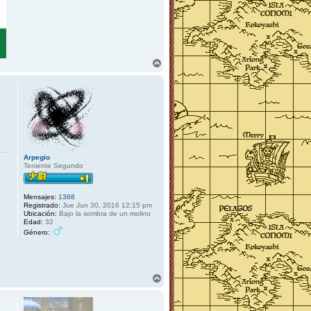
A
r
r
i
b
a
Arpegio
Teniente Segundo
Mensajes:
1368
Registrado:
Jue Jun 30, 2016 12:15 pm
Ubicación:
Bajo la sombra de un molino
Edad:
32
Género:
A
r
r
i