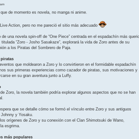
 am
a que de momento es novela, no manga ni anime.
l Live Action, pero no me pareció el sitio más adecuado
 de una novela spin-off de “One Piece” centrada en el espadachín más queri
 titulada “Zoro - Josho Sasakaze”, explorará la vida de Zoro antes de su
ión a los Piratas del Sombrero de Paja.
 piratas
eventos que moldearon a Zoro y lo convirtieron en el formidable espadachín
s sus primeras experiencias como cazador de piratas, sus motivaciones y
rcarse en su gran aventura junto a Luffy.
o
 de Zoro, la novela también podría explorar algunos aspectos que no se han
l.
spera que se detalle cómo se formó el vínculo entre Zoro y sus antiguos
 Johnny y Yosaku.
n los orígenes de Zoro y su conexión con el Clan Shimotsuki de Wano,
 la esgrima.
es más populares