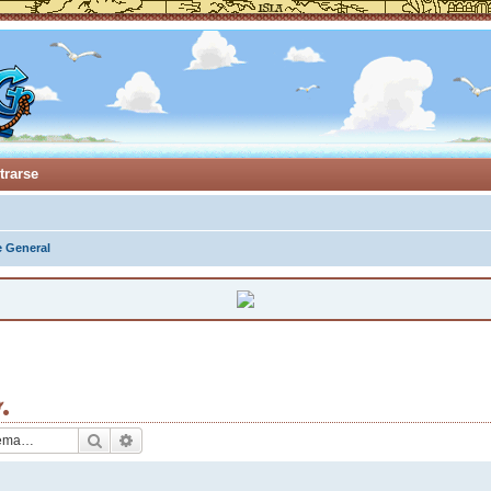
trarse
e General
.
Buscar
Búsqueda avanzada