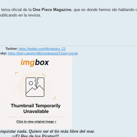
tema oficial de la
One Piece Magazine
, que es donde hemos ido hablando 
ublicando en la revista.
Twitter:
https://twitter.com/Mugiwara_23
sky:
https://bsky.app/profile/mugiwara23.bsky.social
nquistar nada. Quiero ser el tío más libre del mar.
¡¡¡El Rey de los Piratas!!!