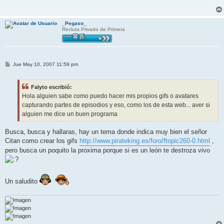
_Pegaso_
Recluta Privado de Primera
M
Jue May 10, 2007 11:59 pm
e
n
s
Falyto escribió:
a
j
Hola alguien sabe como puedo hacer mis propios gifs o avatares
e
capturando partes de episodios y eso, como los de esta web... aver si
alguien me dice un buen programa
Busca, busca y hallaras, hay un tema donde indica muy bien el señor
Citan como crear los gifs
http://www.pirateking.es/foro/ftopic260-0.html
,
pero busca un poquito la proxima porque si es un león te destroza vivo
Un saludito