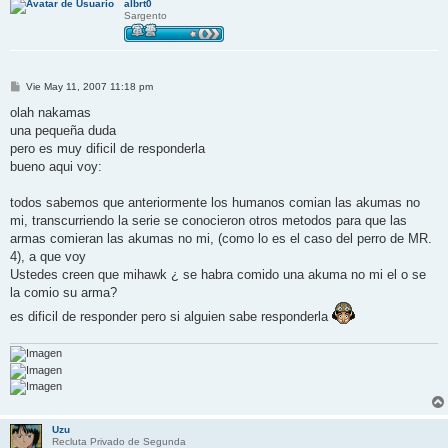
albrt0
Sargento
M
Vie May 11, 2007 11:18 pm
e
n
olah nakamas
s
una pequeña duda
a
j
pero es muy dificil de responderla
e
bueno aqui voy:
todos sabemos que anteriormente los humanos comian las akumas no
mi, transcurriendo la serie se conocieron otros metodos para que las
armas comieran las akumas no mi, (como lo es el caso del perro de MR.
4), a que voy
Ustedes creen que mihawk ¿ se habra comido una akuma no mi el o se
la comio su arma?
es dificil de responder pero si alguien sabe responderla
Uzu
Recluta Privado de Segunda