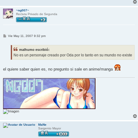
~ng007~
Recluta Privado de Segunda
M
Vie May 11, 2007 9:32 pm
e
n
s
malhumo escribió:
a
j
No es un personaje creado por Oda por lo tanto en su mundo no existe
e
el quiere saber quien es, no pregunto si sale en anime/manga
MaNe
Sargento Mayor