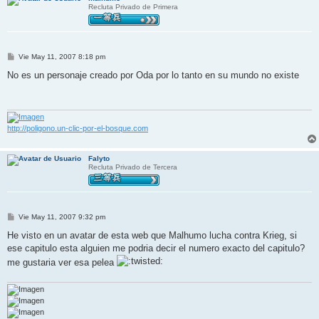
Recluta Privado de Primera
M
Vie May 11, 2007 8:18 pm
e
n
No es un personaje creado por Oda por lo tanto en su mundo no existe
s
a
j
e
http://poligono.un-clic-por-el-bosque.com
Falyto
Recluta Privado de Tercera
M
Vie May 11, 2007 9:32 pm
e
n
He visto en un avatar de esta web que Malhumo lucha contra Krieg, si
s
ese capitulo esta alguien me podria decir el numero exacto del capitulo?
a
j
me gustaria ver esa pelea
e