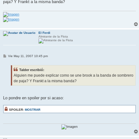
paja? Y Frankt a la misma banda?
a
j
e
El Ferdi
Almirante de la Flota
M
Vie May 11, 2007 10:45 pm
e
n
s
Talder escribió:
a
j
Alguien me puede explicar como se une brook a la banda de sombrero
e
de paja? Y Frankt a la misma banda?
Lo pondre en spoiler por si acaso:
SPOILER:
MOSTRAR