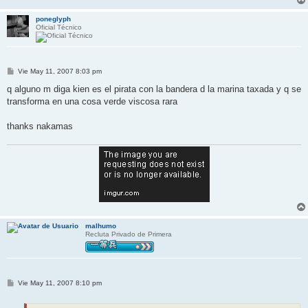
poneglyph
Oficial Técnico
M
Vie May 11, 2007 8:03 pm
e
n
q alguno m diga kien es el pirata con la bandera d la marina taxada y q se
s
transforma en una cosa verde viscosa rara
a
j
e
thanks nakamas
malhumo
Recluta Privado de Primera
M
Vie May 11, 2007 8:10 pm
e
n
s