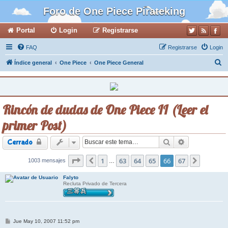
Foro de One Piece Pirateking
Portal
Login
Registrarse
FAQ
Registrarse
Login
B
Índice general
One Piece
One Piece General
u
s
c
Rincón de dudas de One Piece II (Leer el
a
primer Post)
r
Buscar
Búsqueda ava
Cerrado
Página
1
66
de
63
67
64
65
66
67
1003 mensajes
Anterior
Siguient
…
Falyto
Recluta Privado de Tercera
M
Jue May 10, 2007 11:52 pm
e