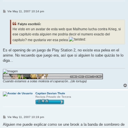
M
Vie May 11, 2007 10:14 pm
e
n
s
Falyto escribió:
a
j
He visto en un avatar de esta web que Malhumo lucha contra Krieg, si
e
ese capitulo esta alguien me podria decir el numero exacto del
capitulo? me gustaria ver esa pelea
Es el opening de un juego de Play Station 2, no existe esa pelea en el
anime. No recuerdo que juego era, así que si alguien lo sabe quizás te lo
diga...
Cuando estamos a solas molesta el caparazón...(de tortuga)
Capitan Davian Thule
Recluta Privado de Tercera
M
Vie May 11, 2007 10:19 pm
e
n
Alguien me puede explicar como se une brook a la banda de sombrero de
s