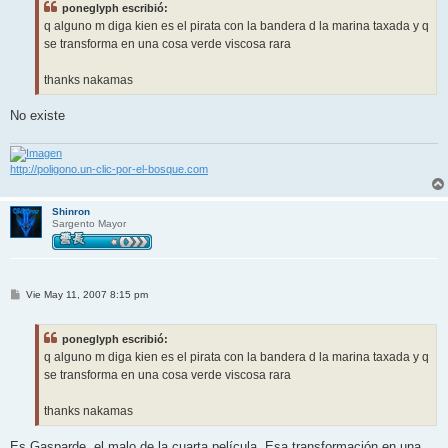
poneglyph escribió:
a
j
q alguno m diga kien es el pirata con la bandera d la marina taxada y q
e
se transforma en una cosa verde viscosa rara
thanks nakamas
No existe
http://poligono.un-clic-por-el-bosque.com
Shinron
Sargento Mayor
M
Vie May 11, 2007 8:15 pm
e
n
s
poneglyph escribió:
a
j
q alguno m diga kien es el pirata con la bandera d la marina taxada y q
e
se transforma en una cosa verde viscosa rara
thanks nakamas
Es Gasparde, el malo de la cuarta película. Esa transformación en una