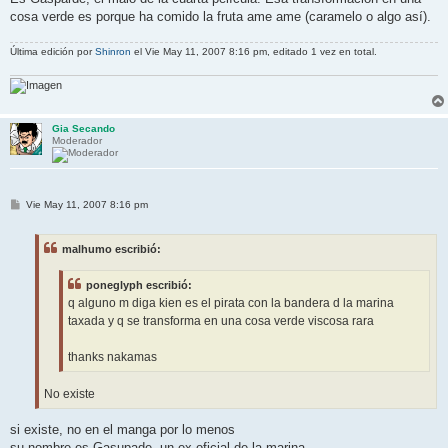
cosa verde es porque ha comido la fruta ame ame (caramelo o algo así).
Última edición por
Shinron
el Vie May 11, 2007 8:16 pm, editado 1 vez en total.
Gia Secando
Moderador
M
Vie May 11, 2007 8:16 pm
e
n
s
malhumo escribió:
a
j
e
poneglyph escribió:
q alguno m diga kien es el pirata con la bandera d la marina
taxada y q se transforma en una cosa verde viscosa rara
thanks nakamas
No existe
si existe, no en el manga por lo menos
su nombre es Gasupade, un ex oficial de la marina