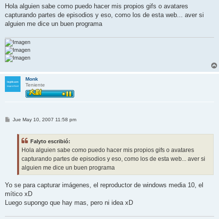
n
Hola alguien sabe como puedo hacer mis propios gifs o avatares
s
capturando partes de episodios y eso, como los de esta web... aver si
a
j
alguien me dice un buen programa
e
Monk
Teniente
M
Jue May 10, 2007 11:58 pm
e
n
s
Falyto escribió:
a
j
Hola alguien sabe como puedo hacer mis propios gifs o avatares
e
capturando partes de episodios y eso, como los de esta web... aver si
alguien me dice un buen programa
Yo se para capturar imágenes, el reproductor de windows media 10, el
mítico xD
Luego supongo que hay mas, pero ni idea xD