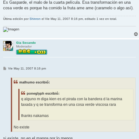
Es Gasparde, el malo de la cuarta película. Esa transformación en una
cosa verde es porque ha comido la fruta ame ame (caramelo o algo así).
Última edición por
Shinron
el Vie May 11, 2007 8:16 pm, editado 1 vez en total.
Gia Secando
Moderador
M
Vie May 11, 2007 8:16 pm
e
n
s
malhumo escribió:
a
j
e
poneglyph escribió:
q alguno m diga kien es el pirata con la bandera d la marina
taxada y q se transforma en una cosa verde viscosa rara
thanks nakamas
No existe
si existe, no en el manga por lo menos