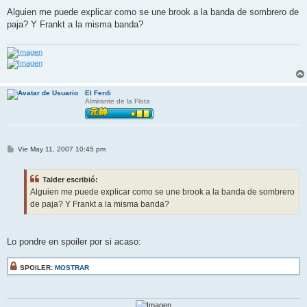
e
n
Alguien me puede explicar como se une brook a la banda de sombrero de
s
paja? Y Frankt a la misma banda?
a
j
e
El Ferdi
Almirante de la Flota
M
Vie May 11, 2007 10:45 pm
e
n
s
Talder escribió:
a
j
Alguien me puede explicar como se une brook a la banda de sombrero
e
de paja? Y Frankt a la misma banda?
Lo pondre en spoiler por si acaso:
SPOILER:
MOSTRAR