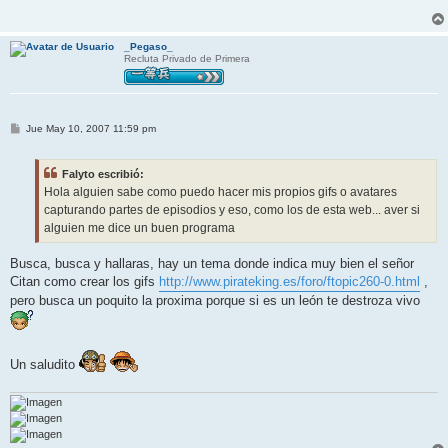
_Pegaso_
Recluta Privado de Primera
M
Jue May 10, 2007 11:59 pm
e
n
s
Falyto escribió:
a
j
Hola alguien sabe como puedo hacer mis propios gifs o avatares
e
capturando partes de episodios y eso, como los de esta web... aver si
alguien me dice un buen programa
Busca, busca y hallaras, hay un tema donde indica muy bien el señor
Citan como crear los gifs
http://www.pirateking.es/foro/ftopic260-0.html
,
pero busca un poquito la proxima porque si es un león te destroza vivo
Un saludito