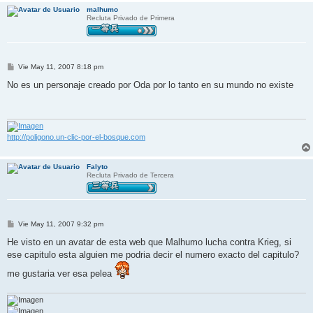
malhumo
Recluta Privado de Primera
M
Vie May 11, 2007 8:18 pm
e
n
No es un personaje creado por Oda por lo tanto en su mundo no existe
s
a
j
e
http://poligono.un-clic-por-el-bosque.com
Falyto
Recluta Privado de Tercera
M
Vie May 11, 2007 9:32 pm
e
n
He visto en un avatar de esta web que Malhumo lucha contra Krieg, si
s
ese capitulo esta alguien me podria decir el numero exacto del capitulo?
a
j
me gustaria ver esa pelea
e