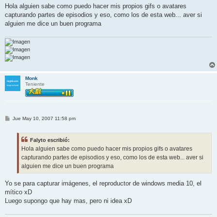
n
Hola alguien sabe como puedo hacer mis propios gifs o avatares
s
capturando partes de episodios y eso, como los de esta web... aver si
a
j
alguien me dice un buen programa
e
Monk
Teniente
M
Jue May 10, 2007 11:58 pm
e
n
s
Falyto escribió:
a
j
Hola alguien sabe como puedo hacer mis propios gifs o avatares
e
capturando partes de episodios y eso, como los de esta web... aver si
alguien me dice un buen programa
Yo se para capturar imágenes, el reproductor de windows media 10, el
mítico xD
Luego supongo que hay mas, pero ni idea xD