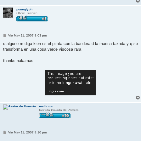
poneglyph
Oficial Técnico
M
Vie May 11, 2007 8:03 pm
e
n
q alguno m diga kien es el pirata con la bandera d la marina taxada y q se
s
transforma en una cosa verde viscosa rara
a
j
e
thanks nakamas
malhumo
Recluta Privado de Primera
M
Vie May 11, 2007 8:10 pm
e
n