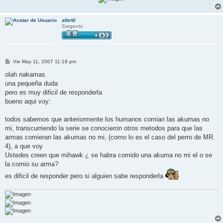
albrt0
Sargento
M
Vie May 11, 2007 11:18 pm
e
n
olah nakamas
s
una pequeña duda
a
j
pero es muy dificil de responderla
e
bueno aqui voy:
todos sabemos que anteriormente los humanos comian las akumas no
mi, transcurriendo la serie se conocieron otros metodos para que las
armas comieran las akumas no mi, (como lo es el caso del perro de MR.
4), a que voy
Ustedes creen que mihawk ¿ se habra comido una akuma no mi el o se
la comio su arma?
es dificil de responder pero si alguien sabe responderla