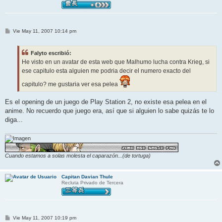
M
Vie May 11, 2007 10:14 pm
e
n
s
Falyto escribió:
a
j
He visto en un avatar de esta web que Malhumo lucha contra Krieg, si
e
ese capitulo esta alguien me podria decir el numero exacto del
capitulo? me gustaria ver esa pelea
Es el opening de un juego de Play Station 2, no existe esa pelea en el
anime. No recuerdo que juego era, así que si alguien lo sabe quizás te lo
diga...
Cuando estamos a solas molesta el caparazón...(de tortuga)
Capitan Davian Thule
Recluta Privado de Tercera
M
Vie May 11, 2007 10:19 pm