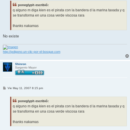
s
poneglyph escribió:
a
j
q alguno m diga kien es el pirata con la bandera d la marina taxada y q
e
se transforma en una cosa verde viscosa rara
thanks nakamas
No existe
http://poligono.un-clic-por-el-bosque.com
Shinron
Sargento Mayor
M
Vie May 11, 2007 8:15 pm
e
n
s
poneglyph escribió:
a
j
q alguno m diga kien es el pirata con la bandera d la marina taxada y q
e
se transforma en una cosa verde viscosa rara
thanks nakamas