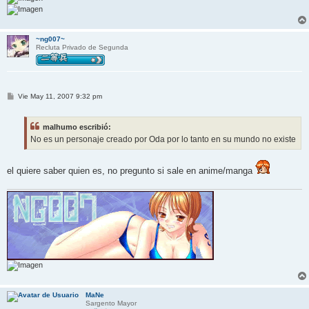
~ng007~
Recluta Privado de Segunda
M
Vie May 11, 2007 9:32 pm
e
n
s
malhumo escribió:
a
j
No es un personaje creado por Oda por lo tanto en su mundo no existe
e
el quiere saber quien es, no pregunto si sale en anime/manga
MaNe
Sargento Mayor