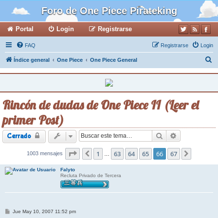
Foro de One Piece Pirateking
Portal
Login
Registrarse
FAQ
Registrarse
Login
B
Índice general
One Piece
One Piece General
u
s
c
Rincón de dudas de One Piece II (Leer el
a
primer Post)
r
Buscar
Búsqueda ava
Cerrado
Página
1
66
de
63
67
64
65
66
67
1003 mensajes
Anterior
Siguient
…
Falyto
Recluta Privado de Tercera
M
Jue May 10, 2007 11:52 pm
e