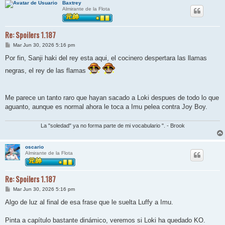
Baxtrey
Almirante de la Flota
Re: Spoilers 1.187
M
Mar Jun 30, 2026 5:16 pm
e
n
Por fin, Sanji haki del rey esta aqui, el cocinero despertara las llamas
s
a
negras, el rey de las flamas
j
e
Me parece un tanto raro que hayan sacado a Loki despues de todo lo que
aguanto, aunque es normal ahora le toca a Imu pelea contra Joy Boy.
La "soledad" ya no forma parte de mi vocabulario ". - Brook
oscario
Almirante de la Flota
Re: Spoilers 1.187
M
Mar Jun 30, 2026 5:16 pm
e
n
Algo de luz al final de esa frase que le suelta Luffy a Imu.
s
a
j
Pinta a capítulo bastante dinámico, veremos si Loki ha quedado KO.
e