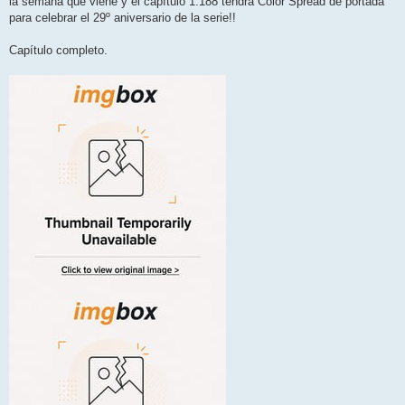
la semana que viene y el capítulo 1.188 tendrá Color Spread de portada
a
j
para celebrar el 29º aniversario de la serie!!
e
Capítulo completo.