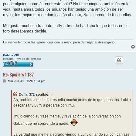
puede alguien como él tener este haki? No tiene ninguna ambición en la
vida, hasta ahora todos los usuarios han tenido una ambición de ser
reyes, los mejores, o de dominación al resto, Sanji carece de todas ellas.
Me gusta mucho la frase de Luffy a Imu, le ha dicho lo que todos en el
foro deseábamos decirle.
Es menester tocar las apariencias con la mano para dar lugar al desengaño.
Pabloxx98
Recluta Privado de Tercera
Re: Spoilers 1.187
M
Mar Jun 30, 2026 5:23 pm
e
n
s
Dofla_372
escribió:
↑
a
j
Ah, problema del hielo resuelto mucho antes de lo que pensaba. Loki a
e
descansar y Luffy a pegarse con Imu.
Imu diciendo su frase meme, y revelación de la conversación con
Gaban que no sorprende a nadie.
La verdad que me he alegrado viendo a Luffy gritando su icónica frase.