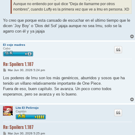
Aunque no entiendo por qué dice "Deja de llamarme por otros
nombres", cuando Luffy es la primera vez que ve a Imu en persona. XD
Yo creo que porque esta cansado de escuchar en el ultimo tiempo que le
dicen ‘Joy Boy’ o ‘Dios del Sol’ jajaja aunque no sea Imu, solo se la
agarro con él y ya jajaja
El coje madres
Cabo
Re: Spoilers 1.187
M
Mar Jun 30, 2026 5:24 pm
e
n
Los poderes de Imu son los más genéricos, aburridos y sosos que ha
s
tenido un villano relativamente importante de One Piece.
a
j
Fuera de eso, buen capítulo. Se avanza. Un poco como todos
e
esperamos, pero se avanza y es lo bueno.
Lito El Pelirrojo
Capitán
Re: Spoilers 1.187
M
Mar Jun 30, 2026 5:25 pm