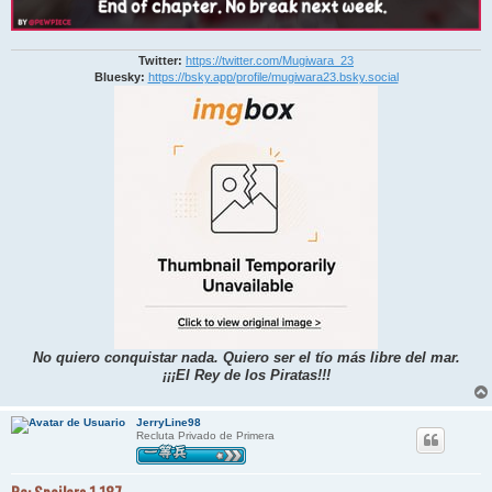
Twitter:
https://twitter.com/Mugiwara_23
Bluesky:
https://bsky.app/profile/mugiwara23.bsky.social
No quiero conquistar nada. Quiero ser el tío más libre del mar.
¡¡¡El Rey de los Piratas!!!
JerryLine98
Recluta Privado de Primera