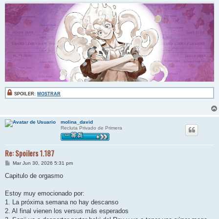
SPOILER:
MOSTRAR
molina_david
Recluta Privado de Primera
Re: Spoilers 1.187
M
Mar Jun 30, 2026 5:31 pm
e
n
Capitulo de orgasmo
s
a
j
Estoy muy emocionado por:
e
1. La próxima semana no hay descanso
2. Al final vienen los versus más esperados