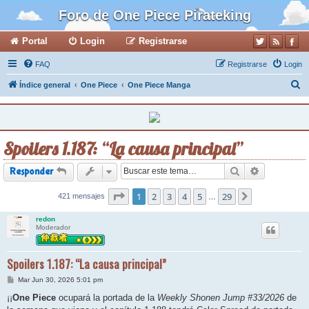
Foro de One Piece Pirateking
Portal
Login
Registrarse
FAQ
Registrarse
Login
B
Índice general
One Piece
One Piece Manga
u
s
c
Spoilers 1.187: “La causa principal”
a
r
Buscar
Búsqueda a
Responder
Página
1
2
1
de
3
29
4
5
29
421 mensajes
Siguiente
…
redon
Moderador
Spoilers 1.187: “La causa principal”
M
Mar Jun 30, 2026 5:01 pm
e
n
¡¡
One Piece
ocupará la portada de la
Weekly Shonen Jump #33/2026
de
s