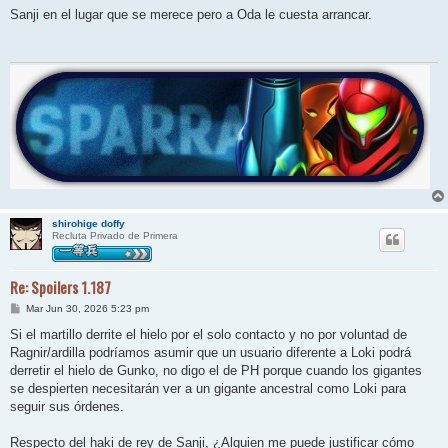
n
Sanji en el lugar que se merece pero a Oda le cuesta arrancar.
s
a
j
e
shirohige doffy
Recluta Privado de Primera
Re: Spoilers 1.187
M
Mar Jun 30, 2026 5:23 pm
e
n
Si el martillo derrite el hielo por el solo contacto y no por voluntad de
s
Ragnir/ardilla podríamos asumir que un usuario diferente a Loki podrá
a
j
derretir el hielo de Gunko, no digo el de PH porque cuando los gigantes
e
se despierten necesitarán ver a un gigante ancestral como Loki para
seguir sus órdenes.
Respecto del haki de rey de Sanji, ¿Alguien me puede justificar cómo