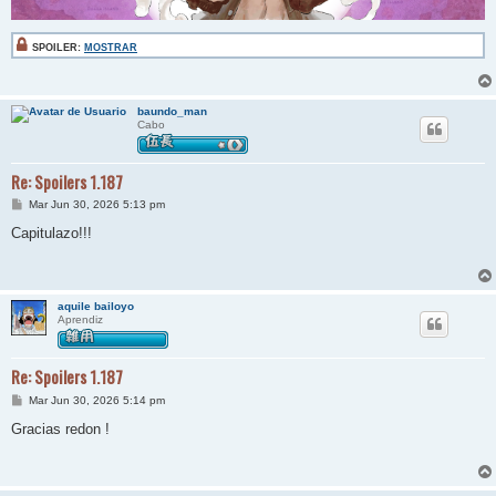
SPOILER:
MOSTRAR
baundo_man
Cabo
Re: Spoilers 1.187
M
Mar Jun 30, 2026 5:13 pm
e
n
Capitulazo!!!
s
a
j
e
aquile bailoyo
Aprendiz
Re: Spoilers 1.187
M
Mar Jun 30, 2026 5:14 pm
e
n
Gracias redon !
s
a
j
e