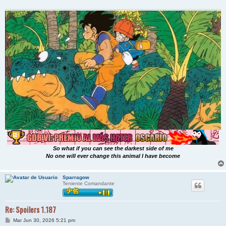
So what if you can see the darkest side of me
No one will ever change this animal I have become
Sparragow
Teniente Comandante
Re: Spoilers 1.187
M
Mar Jun 30, 2026 5:21 pm
e