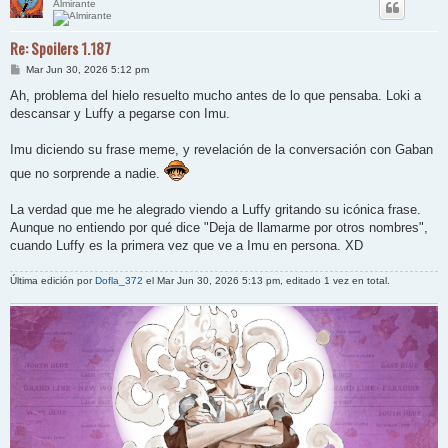
Almirante
Re: Spoilers 1.187
M
Mar Jun 30, 2026 5:12 pm
e
n
Ah, problema del hielo resuelto mucho antes de lo que pensaba. Loki a
s
descansar y Luffy a pegarse con Imu.
a
j
e
Imu diciendo su frase meme, y revelación de la conversación con Gaban
que no sorprende a nadie.
La verdad que me he alegrado viendo a Luffy gritando su icónica frase.
Aunque no entiendo por qué dice "Deja de llamarme por otros nombres",
cuando Luffy es la primera vez que ve a Imu en persona. XD
Última edición por
Dofla_372
el Mar Jun 30, 2026 5:13 pm, editado 1 vez en total.