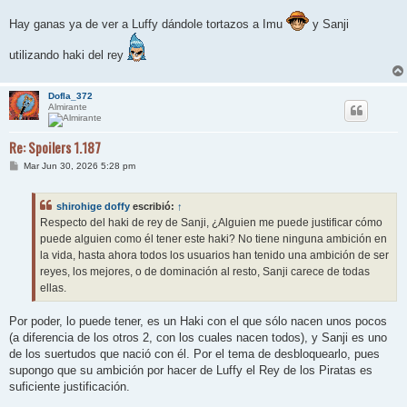
e
n
Hay ganas ya de ver a Luffy dándole tortazos a Imu
y Sanji
s
a
j
utilizando haki del rey
e
Dofla_372
Almirante
Re: Spoilers 1.187
M
Mar Jun 30, 2026 5:28 pm
e
n
s
shirohige doffy
escribió:
↑
a
j
Respecto del haki de rey de Sanji, ¿Alguien me puede justificar cómo
e
puede alguien como él tener este haki? No tiene ninguna ambición en
la vida, hasta ahora todos los usuarios han tenido una ambición de ser
reyes, los mejores, o de dominación al resto, Sanji carece de todas
ellas.
Por poder, lo puede tener, es un Haki con el que sólo nacen unos pocos
(a diferencia de los otros 2, con los cuales nacen todos), y Sanji es uno
de los suertudos que nació con él. Por el tema de desbloquearlo, pues
supongo que su ambición por hacer de Luffy el Rey de los Piratas es
suficiente justificación.