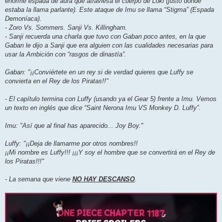
enorme espada de aura que atraviesa el cuerpo de Loki (justo donde
estaba la llama parlante). Este ataque de Imu se llama “Stigma” (Espada
Demoníaca).
- Zoro Vs. Sommers. Sanji Vs. Killingham.
- Sanji recuerda una charla que tuvo con Gaban poco antes, en la que
Gaban le dijo a Sanji que era alguien con las cualidades necesarias para
usar la Ambición con “rasgos de dinastía”.
Gaban: "¡¡Conviértete en un rey si de verdad quieres que Luffy se
convierta en el Rey de los Piratas!!"
- El capítulo termina con Luffy (usando ya el Gear 5) frente a Imu. Vemos
un texto en inglés que dice “Saint Nerona Imu VS Monkey D. Luffy”.
Imu: "Así que al final has aparecido... Joy Boy."
Luffy: "¡¡Deja de llamarme por otros nombres!!
¡¡Mi nombre es Luffy!!! ¡¡¡Y soy el hombre que se convertirá en el Rey de
los Piratas!!!"
- La semana que viene
NO HAY DESCANSO
.