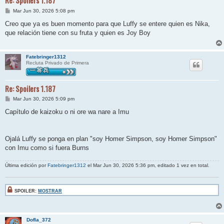
Re: Spoilers 1.187
M
Mar Jun 30, 2026 5:08 pm
e
n
Creo que ya es buen momento para que Luffy se entere quien es Nika,
s
que relación tiene con su fruta y quien es Joy Boy
a
j
e
Fatebringer1312
Recluta Privado de Primera
Re: Spoilers 1.187
M
Mar Jun 30, 2026 5:09 pm
e
n
Capítulo de kaizoku o ni ore wa nare a Imu
s
a
j
e
Ojalá Luffy se ponga en plan "soy Homer Simpson, soy Homer Simpson"
con Imu como si fuera Burns
Última edición por
Fatebringer1312
el Mar Jun 30, 2026 5:36 pm, editado 1 vez en total.
SPOILER:
MOSTRAR
Dofla_372