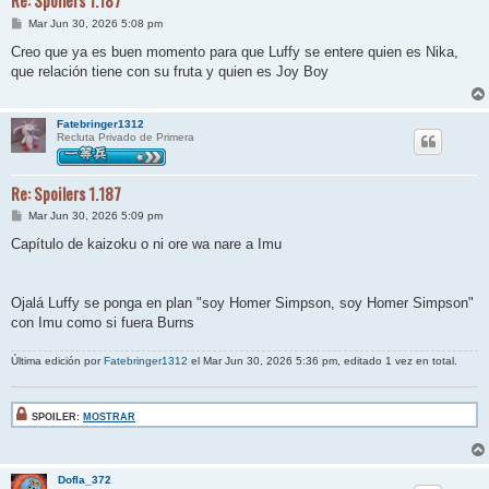
Re: Spoilers 1.187
M
Mar Jun 30, 2026 5:08 pm
e
n
Creo que ya es buen momento para que Luffy se entere quien es Nika,
s
que relación tiene con su fruta y quien es Joy Boy
a
j
e
Fatebringer1312
Recluta Privado de Primera
Re: Spoilers 1.187
M
Mar Jun 30, 2026 5:09 pm
e
n
Capítulo de kaizoku o ni ore wa nare a Imu
s
a
j
e
Ojalá Luffy se ponga en plan "soy Homer Simpson, soy Homer Simpson"
con Imu como si fuera Burns
Última edición por
Fatebringer1312
el Mar Jun 30, 2026 5:36 pm, editado 1 vez en total.
SPOILER:
MOSTRAR
Dofla_372