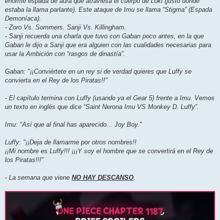
enorme espada de aura que atraviesa el cuerpo de Loki (justo donde
estaba la llama parlante). Este ataque de Imu se llama “Stigma” (Espada
Demoníaca).
- Zoro Vs. Sommers. Sanji Vs. Killingham.
- Sanji recuerda una charla que tuvo con Gaban poco antes, en la que
Gaban le dijo a Sanji que era alguien con las cualidades necesarias para
usar la Ambición con “rasgos de dinastía”.
Gaban: "¡¡Conviértete en un rey si de verdad quieres que Luffy se
convierta en el Rey de los Piratas!!"
- El capítulo termina con Luffy (usando ya el Gear 5) frente a Imu. Vemos
un texto en inglés que dice “Saint Nerona Imu VS Monkey D. Luffy”.
Imu: "Así que al final has aparecido... Joy Boy."
Luffy: "¡¡Deja de llamarme por otros nombres!!
¡¡Mi nombre es Luffy!!! ¡¡¡Y soy el hombre que se convertirá en el Rey de
los Piratas!!!"
- La semana que viene
NO HAY DESCANSO
.