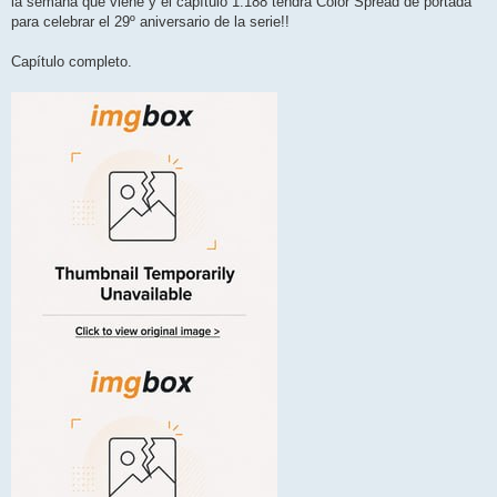
la semana que viene y el capítulo 1.188 tendrá Color Spread de portada
a
j
para celebrar el 29º aniversario de la serie!!
e
Capítulo completo.