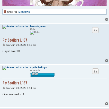
SPOILER:
MOSTRAR
baundo_man
Cabo
Re: Spoilers 1.187
M
Mar Jun 30, 2026 5:13 pm
e
n
Capitulazo!!!
s
a
j
e
aquile bailoyo
Aprendiz
Re: Spoilers 1.187
M
Mar Jun 30, 2026 5:14 pm
e
n
Gracias redon !
s
a
j
e