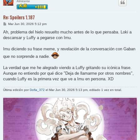
Almirante
Re: Spoilers 1.187
M
Mar Jun 30, 2026 5:12 pm
e
n
Ah, problema del hielo resuelto mucho antes de lo que pensaba. Loki a
s
descansar y Luffy a pegarse con Imu.
a
j
e
Imu diciendo su frase meme, y revelación de la conversación con Gaban
que no sorprende a nadie.
La verdad que me he alegrado viendo a Luffy gritando su icónica frase.
Aunque no entiendo por qué dice "Deja de llamarme por otros nombres",
cuando Luffy es la primera vez que ve a Imu en persona. XD
Última edición por
Dofla_372
el Mar Jun 30, 2026 5:13 pm, editado 1 vez en total.