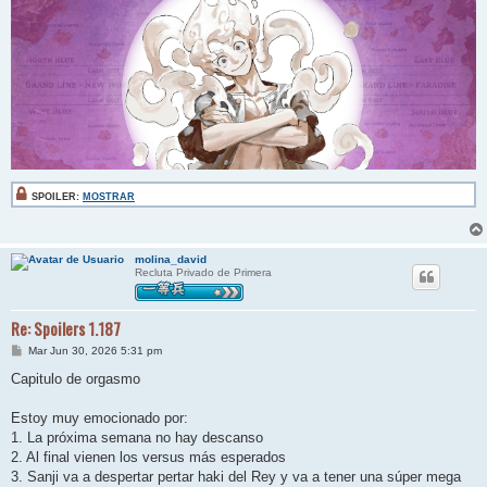
SPOILER:
MOSTRAR
molina_david
Recluta Privado de Primera
Re: Spoilers 1.187
M
Mar Jun 30, 2026 5:31 pm
e
n
Capitulo de orgasmo
s
a
j
Estoy muy emocionado por:
e
1. La próxima semana no hay descanso
2. Al final vienen los versus más esperados
3. Sanji va a despertar pertar haki del Rey y va a tener una súper mega