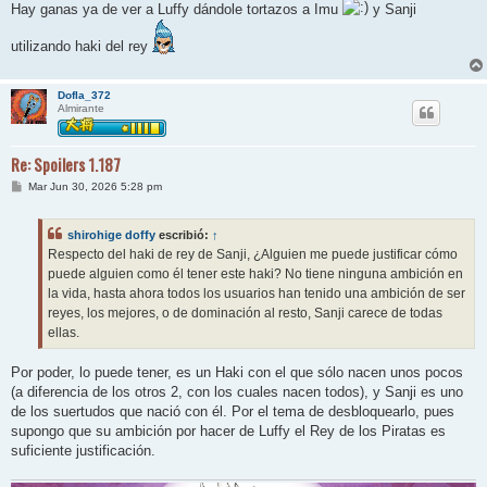
n
Hay ganas ya de ver a Luffy dándole tortazos a Imu
y Sanji
s
a
j
utilizando haki del rey
e
Dofla_372
Almirante
Re: Spoilers 1.187
M
Mar Jun 30, 2026 5:28 pm
e
n
s
shirohige doffy
escribió:
↑
a
j
Respecto del haki de rey de Sanji, ¿Alguien me puede justificar cómo
e
puede alguien como él tener este haki? No tiene ninguna ambición en
la vida, hasta ahora todos los usuarios han tenido una ambición de ser
reyes, los mejores, o de dominación al resto, Sanji carece de todas
ellas.
Por poder, lo puede tener, es un Haki con el que sólo nacen unos pocos
(a diferencia de los otros 2, con los cuales nacen todos), y Sanji es uno
de los suertudos que nació con él. Por el tema de desbloquearlo, pues
supongo que su ambición por hacer de Luffy el Rey de los Piratas es
suficiente justificación.