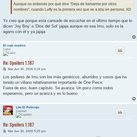
Aunque no entiendo por qué dice "Deja de llamarme por otros
nombres", cuando Luffy es la primera vez que ve a Imu en persona. XD
Yo creo que porque esta cansado de escuchar en el ultimo tiempo que le
dicen ‘Joy Boy’ o ‘Dios del Sol’ jajaja aunque no sea Imu, solo se la
agarro con él y ya jajaja
El coje madres
Cabo
Re: Spoilers 1.187
M
Mar Jun 30, 2026 5:24 pm
e
n
Los poderes de Imu son los más genéricos, aburridos y sosos que ha
s
tenido un villano relativamente importante de One Piece.
a
j
Fuera de eso, buen capítulo. Se avanza. Un poco como todos
e
esperamos, pero se avanza y es lo bueno.
Lito El Pelirrojo
Capitán
Re: Spoilers 1.187
M
Mar Jun 30, 2026 5:25 pm
e