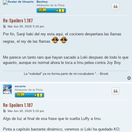
Baxtrey
Almirante de la Flota
Re: Spoilers 1.187
M
Mar Jun 30, 2026 5:16 pm
e
n
Por fin, Sanji haki del rey esta aqui, el cocinero despertara las llamas
s
a
negras, el rey de las flamas
j
e
Me parece un tanto raro que hayan sacado a Loki despues de todo lo que
aguanto, aunque es normal ahora le toca a Imu pelea contra Joy Boy.
La "soledad" ya no forma parte de mi vocabulario ". - Brook
oscario
Almirante de la Flota
Re: Spoilers 1.187
M
Mar Jun 30, 2026 5:16 pm
e
n
Algo de luz al final de esa frase que le suelta Luffy a Imu.
s
a
j
Pinta a capítulo bastante dinámico, veremos si Loki ha quedado KO.
e