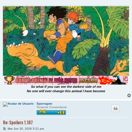
So what if you can see the darkest side of me
No one will ever change this animal I have become
Sparragow
Teniente Comandante
Re: Spoilers 1.187
M
Mar Jun 30, 2026 5:21 pm
e