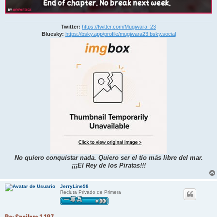
Twitter:
https://twitter.com/Mugiwara_23
Bluesky:
https://bsky.app/profile/mugiwara23.bsky.social
No quiero conquistar nada. Quiero ser el tío más libre del mar.
¡¡¡El Rey de los Piratas!!!
JerryLine98
Recluta Privado de Primera