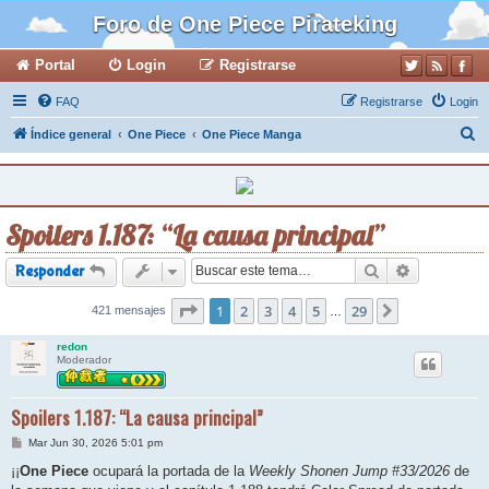
Foro de One Piece Pirateking
Portal
Login
Registrarse
FAQ
Registrarse
Login
B
Índice general
One Piece
One Piece Manga
u
s
c
Spoilers 1.187: “La causa principal”
a
r
Buscar
Búsqueda a
Responder
Página
1
2
1
de
3
29
4
5
29
421 mensajes
Siguiente
…
redon
Moderador
Spoilers 1.187: “La causa principal”
M
Mar Jun 30, 2026 5:01 pm
e
n
¡¡
One Piece
ocupará la portada de la
Weekly Shonen Jump #33/2026
de
s