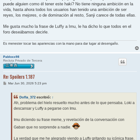
puede alguien como él tener este haki? No tiene ninguna ambición en la
vida, hasta ahora todos los usuarios han tenido una ambición de ser
reyes, los mejores, o de dominación al resto, Sanji carece de todas ellas.
Me gusta mucho la frase de Luffy a Imu, le ha dicho lo que todos en el
foro deseábamos decirle.
Es menester tocar las apariencias con la mano para dar lugar al desengaño.
Pabloxx98
Recluta Privado de Tercera
Re: Spoilers 1.187
M
Mar Jun 30, 2026 5:23 pm
e
n
s
Dofla_372
escribió:
↑
a
j
Ah, problema del hielo resuelto mucho antes de lo que pensaba. Loki a
e
descansar y Luffy a pegarse con Imu.
Imu diciendo su frase meme, y revelación de la conversación con
Gaban que no sorprende a nadie.
La verdad que me he alegrado viendo a Luffy gritando su icónica frase.