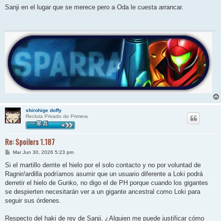
n
Sanji en el lugar que se merece pero a Oda le cuesta arrancar.
s
a
j
e
shirohige doffy
Recluta Privado de Primera
Re: Spoilers 1.187
M
Mar Jun 30, 2026 5:23 pm
e
n
Si el martillo derrite el hielo por el solo contacto y no por voluntad de
s
Ragnir/ardilla podríamos asumir que un usuario diferente a Loki podrá
a
j
derretir el hielo de Gunko, no digo el de PH porque cuando los gigantes
e
se despierten necesitarán ver a un gigante ancestral como Loki para
seguir sus órdenes.
Respecto del haki de rey de Sanji, ¿Alguien me puede justificar cómo