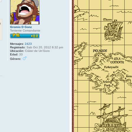
m
Gromio D Gonz
Teniente Comandante
Mensajes:
2423
Registrado:
Sab Oct 20, 2012 8:32 pm
Ubicación:
Cráter de Un'Goro
Edad:
33
Género: