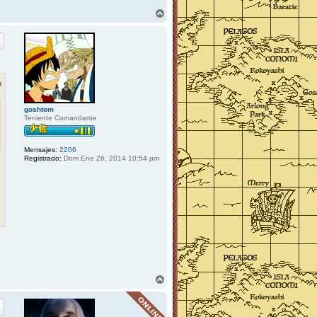
A
r
r
i
b
a
m
goshtom
Teniente Comandante
Mensajes:
2206
Registrado:
Dom Ene 26, 2014 10:54 pm
A
r
r
i