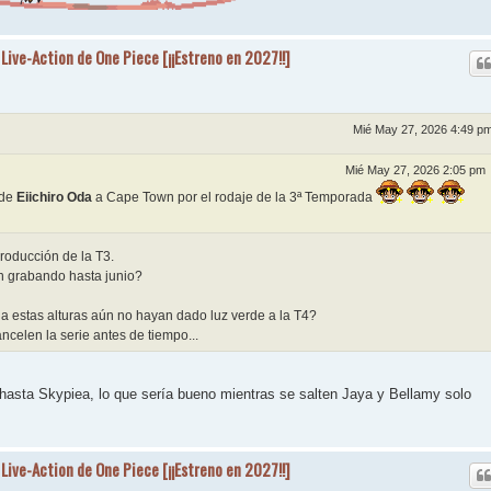
 Live-Action de One Piece [¡¡Estreno en 2027!!]
Mié May 27, 2026 4:49 p
Mié May 27, 2026 2:05 pm
 de
Eiichiro Oda
a Cape Town por el rodaje de la 3ª Temporada
roducción de la T3.
n grabando hasta junio?
 a estas alturas aún no hayan dado luz verde a la T4?
celen la serie antes de tiempo...
asta Skypiea, lo que sería bueno mientras se salten Jaya y Bellamy solo
 Live-Action de One Piece [¡¡Estreno en 2027!!]