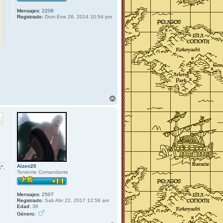
Mensajes:
2206
Registrado:
Dom Ene 26, 2014 10:54 pm
A
r
r
i
b
a
Aizen20
".
Teniente Comandante
Mensajes:
2507
Registrado:
Sab Abr 22, 2017 12:58 am
Edad:
36
Género: