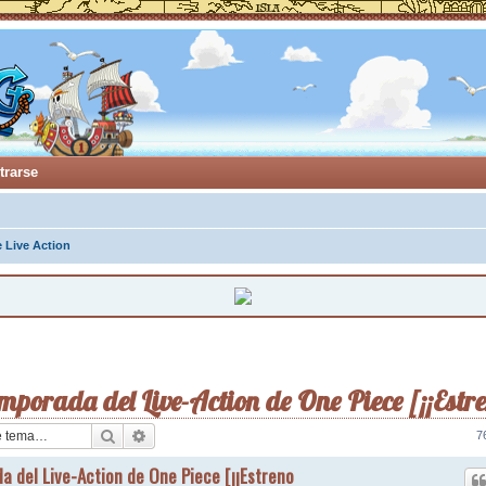
trarse
 Live Action
emporada del Live-Action de One Piece [¡¡Estr
Buscar
Búsqueda avanzada
7
a del Live-Action de One Piece [¡¡Estreno