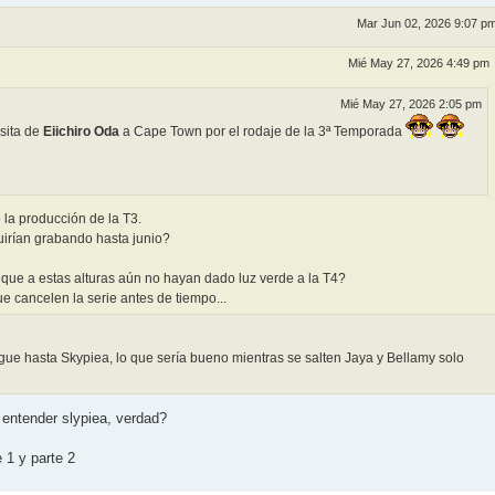
Mar Jun 02, 2026 9:07 p
Mié May 27, 2026 4:49 pm
Mié May 27, 2026 2:05 pm
isita de
Eiichiro Oda
a Cape Town por el rodaje de la 3ª Temporada
la producción de la T3.
irían grabando hasta junio?
o que a estas alturas aún no hayan dado luz verde a la T4?
 cancelen la serie antes de tiempo...
ue hasta Skypiea, lo que sería bueno mientras se salten Jaya y Bellamy solo
 entender slypiea, verdad?
 1 y parte 2