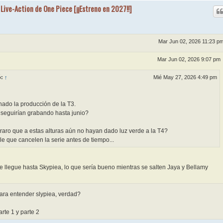
 Live-Action de One Piece [¡¡Estreno en 2027!!]
Mar Jun 02, 2026 11:23 p
Mar Jun 02, 2026 9:07 pm
ó:
↑
Mié May 27, 2026 4:49 pm
nado la producción de la T3.
seguirían grabando hasta junio?
 raro que a estas alturas aún no hayan dado luz verde a la T4?
e que cancelen la serie antes de tiempo...
llegue hasta Skypiea, lo que sería bueno mientras se salten Jaya y Bellamy
ara entender slypiea, verdad?
rte 1 y parte 2