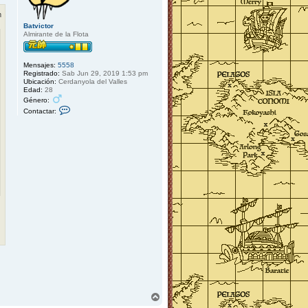
m
Batvictor
Almirante de la Flota
Mensajes:
5558
Registrado:
Sab Jun 29, 2019 1:53 pm
Ubicación:
Cerdanyola del Valles
Edad:
28
Género:
C
Contactar:
o
n
t
a
c
t
a
r
B
a
t
v
i
c
t
o
r
A
r