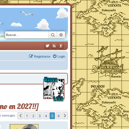
Buscar
Búsqueda avanzada
Registrarse
Login
eno en 2027!!]
1
2
3
4
5
6
6 mensajes
Anterior
Siguiente