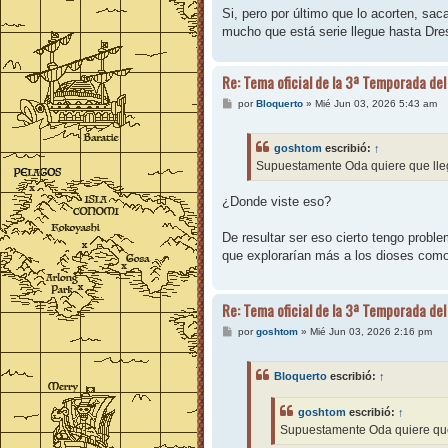
Si, pero por último que lo acorten, sa
mucho que está serie llegue hasta Dre
Re: Tema oficial de la 3ª Temporada del
M
por
Bloquerto
»
Mié Jun 03, 2026 5:43 am
e
n
s
goshtom
escribió:
↑
a
j
Supuestamente Oda quiere que lle
e
¿Donde viste eso?
De resultar ser eso cierto tengo proble
que explorarían más a los dioses com
Re: Tema oficial de la 3ª Temporada del
M
por
goshtom
»
Mié Jun 03, 2026 2:16 pm
e
n
s
Bloquerto
escribió:
↑
a
j
e
goshtom
escribió:
↑
Supuestamente Oda quiere que