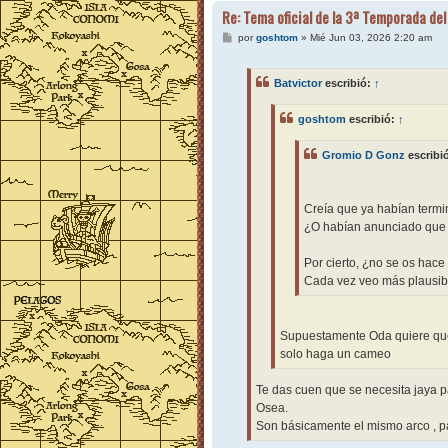
Re: Tema oficial de la 3ª Temporada del
M
por
goshtom
»
Mié Jun 03, 2026 2:20 am
e
n
s
Batvictor
escribió:
↑
a
j
e
goshtom
escribió:
↑
Gromio D Gonz
escribi
Creía que ya habían termi
¿O habían anunciado que 
Por cierto, ¿no se os hace
Cada vez veo más plausibl
Supuestamente Oda quiere que 
solo haga un cameo
Te das cuen que se necesita jaya p
Osea.
Son básicamente el mismo arco , pa