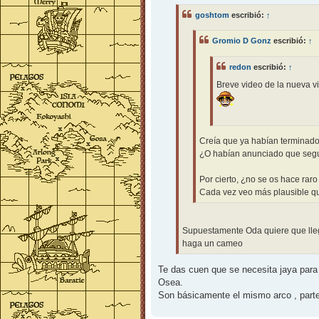
s
goshtom
escribió:
↑
a
j
e
Gromio D Gonz
escribió:
↑
redon
escribió:
↑
Breve video de la nueva v
Creía que ya habían terminado 
¿O habían anunciado que segu
Por cierto, ¿no se os hace rar
Cada vez veo más plausible que
Supuestamente Oda quiere que lleg
haga un cameo
Te das cuen que se necesita jaya para
Osea.
Son básicamente el mismo arco , parte