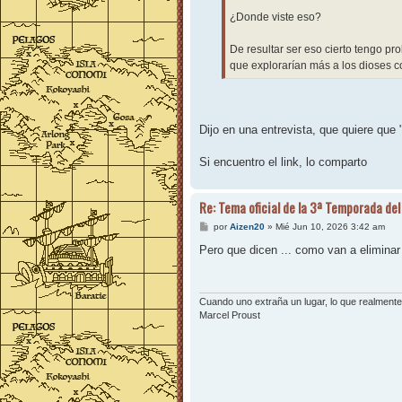
¿Donde viste eso?
De resultar ser eso cierto tengo pr
que explorarían más a los dioses 
Dijo en una entrevista, que quiere que 
Si encuentro el link, lo comparto
Re: Tema oficial de la 3ª Temporada del
M
por
Aizen20
»
Mié Jun 10, 2026 3:42 am
e
n
Pero que dicen ... como van a eliminar 
s
a
j
e
Cuando uno extraña un lugar, lo que realmente 
Marcel Proust