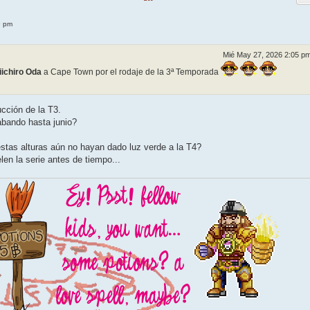
9 pm
Mié May 27, 2026 2:05 p
iichiro Oda
a Cape Town por el rodaje de la 3ª Temporada
cción de la T3.
abando hasta junio?
estas alturas aún no hayan dado luz verde a la T4?
en la serie antes de tiempo...