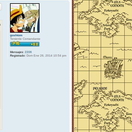
r
i
b
a
m
goshtom
Teniente Comandante
Mensajes:
2206
Registrado:
Dom Ene 26, 2014 10:54 pm