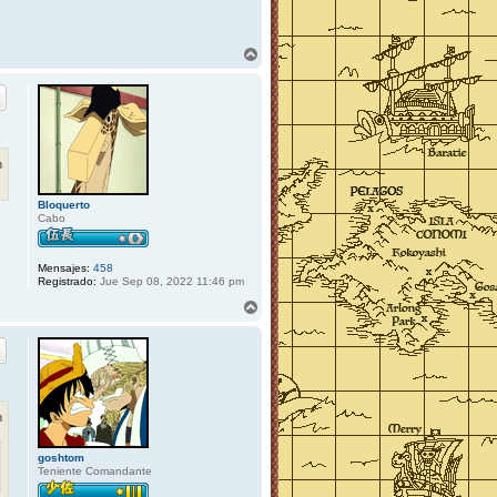
A
r
r
i
b
a
m
Bloquerto
Cabo
Mensajes:
458
Registrado:
Jue Sep 08, 2022 11:46 pm
A
r
r
i
b
a
m
goshtom
Teniente Comandante