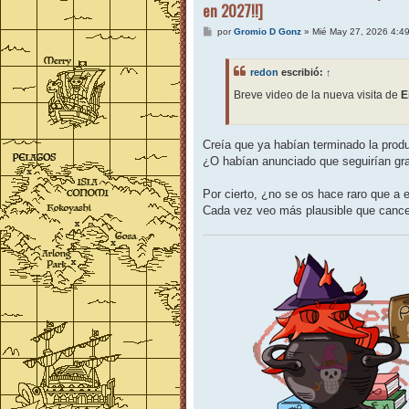
en 2027!!]
M
por
Gromio D Gonz
»
Mié May 27, 2026 4:4
e
n
s
redon
escribió:
↑
a
j
Breve video de la nueva visita de
E
e
Creía que ya habían terminado la produ
¿O habían anunciado que seguirían gr
Por cierto, ¿no se os hace raro que a 
Cada vez veo más plausible que cancel