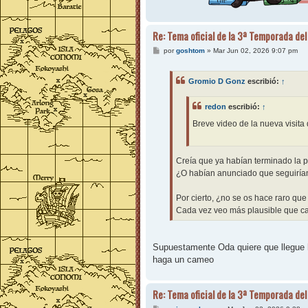
Re: Tema oficial de la 3ª Temporada del
M
por
goshtom
»
Mar Jun 02, 2026 9:07 pm
e
n
s
Gromio D Gonz
escribió:
↑
a
j
e
redon
escribió:
↑
Breve video de la nueva visita
Creía que ya habían terminado la p
¿O habían anunciado que seguiría
Por cierto, ¿no se os hace raro que
Cada vez veo más plausible que can
Supuestamente Oda quiere que llegue h
haga un cameo
Re: Tema oficial de la 3ª Temporada del