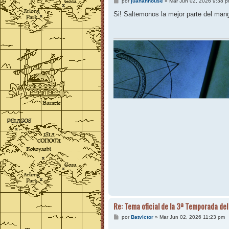
M
por
juananhouse
»
Mar Jun 02, 2026 9:38 
e
n
Si! Saltemonos la mejor parte del man
s
a
j
e
Re: Tema oficial de la 3ª Temporada del
M
por
Batvictor
»
Mar Jun 02, 2026 11:23 pm
e
n