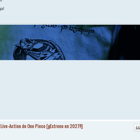
pm
ga!
 Live-Action de One Piece [¡¡Estreno en 2027!!]