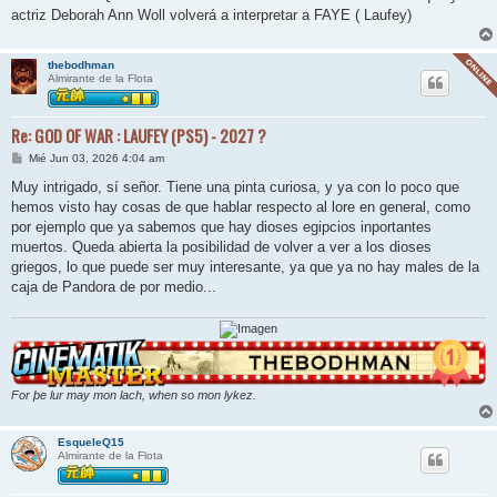
actriz Deborah Ann Woll volverá a interpretar a FAYE ( Laufey)
thebodhman
Almirante de la Flota
Re: GOD OF WAR : LAUFEY (PS5) - 2027 ?
M
Mié Jun 03, 2026 4:04 am
e
n
Muy intrigado, sí señor. Tiene una pinta curiosa, y ya con lo poco que
s
hemos visto hay cosas de que hablar respecto al lore en general, como
a
j
por ejemplo que ya sabemos que hay dioses egipcios inportantes
e
muertos. Queda abierta la posibilidad de volver a ver a los dioses
griegos, lo que puede ser muy interesante, ya que ya no hay males de la
caja de Pandora de por medio...
For þe lur may mon lach, when so mon lykez.
EsqueleQ15
Almirante de la Flota