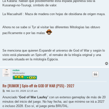
La Katana: hablan que posiblemente esta espada japonesa sea la
Kusanagi-no-Tsurugi, símbolo de valor.
La Macuahuitl : Maza de madera con hojas de obsidiana de origen maya.
Ahora no se sabe si Tyr al visitar las diferentes Mitologías las obtuvo
pacíficamente o por las malas
Se menciona que quieren Expandir el universo de God of War y según lo
visto está planeado un Spin-off , el remake de la trilogía original y una
secuela situada en la mitología Egipcia.
redon
Moderador
Re: [RUMOR ] Spin-off de GOD OF WAR (PS5) - 2027
M
Mié Jun 03, 2026 12:15 am
e
n
Anunciado “
God of War Laufey
” con un extenso gameplay de más de 20
s
minutos del inicio del juego. No hay fecha, así que mínimo se irá a 2027
a
j
o incluso 2028. Eso sí, el juego pinta BRUTAL.
e