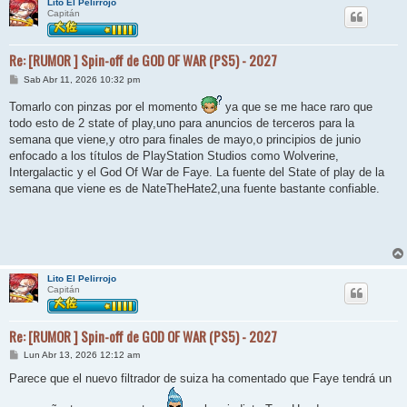
Lito El Pelirrojo
Capitán
Re: [RUMOR ] Spin-off de GOD OF WAR (PS5) - 2027
M
Sab Abr 11, 2026 10:32 pm
e
n
Tomarlo con pinzas por el momento
ya que se me hace raro que
s
todo esto de 2 state of play,uno para anuncios de terceros para la
a
j
semana que viene,y otro para finales de mayo,o principios de junio
e
enfocado a los títulos de PlayStation Studios como Wolverine,
Intergalactic y el God Of War de Faye. La fuente del State of play de la
semana que viene es de NateTheHate2,una fuente bastante confiable.
Lito El Pelirrojo
Capitán
Re: [RUMOR ] Spin-off de GOD OF WAR (PS5) - 2027
M
Lun Abr 13, 2026 12:12 am
e
n
Parece que el nuevo filtrador de suiza ha comentado que Faye tendrá un
s
a