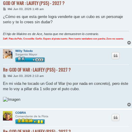
GOD OF WAR : LAUFEY (PS5) - 2027 ?
M
Mié Jun 03, 2026 1:46 am
e
n
¿Cómo es que esta gente logra venderte que un cubo es un personaje
s
serio y te lo crees sin dudar?
a
j
e
El hijo de Makino es de Ace, hasta que me demuestren lo contrario.
Zeff: Pata de Palo
,
Crocodile: Garfio
.
Espero al pirata tuerto. Pero tuerto verdadero con parche. Zoro no cuenta
Willy Toledo
Sargento Mayor
Re: GOD OF WAR : LAUFEY (PS5) - 2027 ?
M
Mié Jun 03, 2026 2:13 am
e
n
En mi vida he tocado un God of War (no por nada en concreto), pero éste
s
me lo voy a pillar día 1 sólo por el puto cubo.
a
j
e
COBRA
Comandante de la Flota
Re: GOD OF WAR : LAUFEY (PS5) - 2027 ?