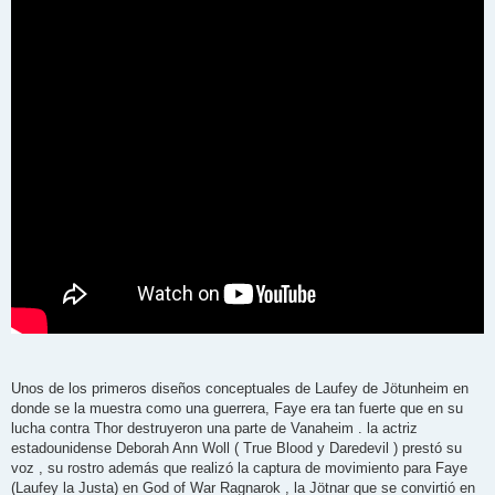
s
a
j
e
Unos de los primeros diseños conceptuales de Laufey de Jötunheim en
donde se la muestra como una guerrera, Faye era tan fuerte que en su
lucha contra Thor destruyeron una parte de Vanaheim . la actriz
estadounidense Deborah Ann Woll ( True Blood y Daredevil ) prestó su
voz , su rostro además que realizó la captura de movimiento para Faye
(Laufey la Justa) en God of War Ragnarok , la Jötnar que se convirtió en