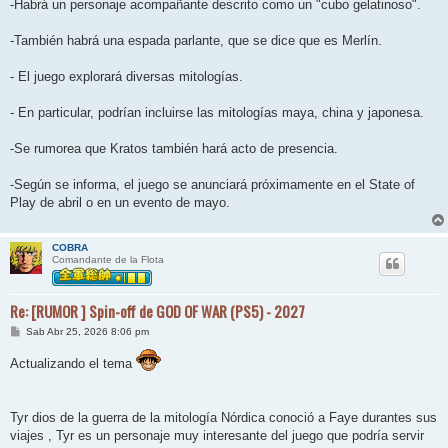
-Habrá un personaje acompañante descrito como un "cubo gelatinoso".
-También habrá una espada parlante, que se dice que es Merlín.
- El juego explorará diversas mitologías.
- En particular, podrían incluirse las mitologías maya, china y japonesa.
-Se rumorea que Kratos también hará acto de presencia.
-Según se informa, el juego se anunciará próximamente en el State of
Play de abril o en un evento de mayo.
COBRA
Comandante de la Flota
Re: [RUMOR ] Spin-off de GOD OF WAR (PS5) - 2027
M
Sab Abr 25, 2026 8:06 pm
e
n
Actualizando el tema
s
a
j
e
Tyr dios de la guerra de la mitología Nórdica conoció a Faye durantes sus
viajes , Tyr es un personaje muy interesante del juego que podría servir