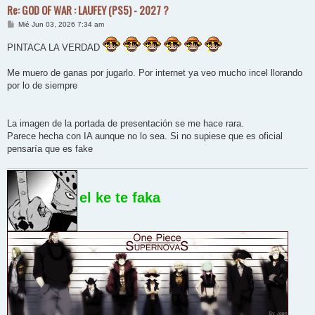
Re: GOD OF WAR : LAUFEY (PS5) - 2027 ?
M
Mié Jun 03, 2026 7:34 am
e
n
PINTACA LA VERDAD
s
a
j
Me muero de ganas por jugarlo. Por internet ya veo mucho incel llorando
e
por lo de siempre
La imagen de la portada de presentación se me hace rara.
Parece hecha con IA aunque no lo sea. Si no supiese que es oficial
pensaría que es fake
el ke te faka