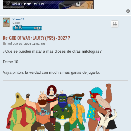
Vives97
Cabo
Re: GOD OF WAR : LAUFEY (PS5) - 2027 ?
M
Mié Jun 03, 2026 11:51 am
e
n
¿Que se pueden matar a más dioses de otras mitologías?
s
a
j
Deme 10.
e
Vaya pintón, la verdad con muchísimas ganas de jugarlo.