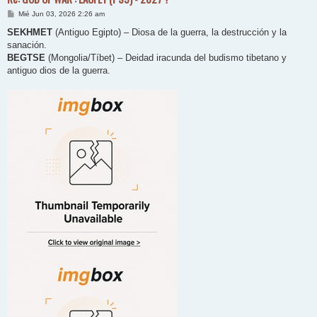
M
Mié Jun 03, 2026 2:26 am
e
n
SEKHMET
(Antiguo Egipto) – Diosa de la guerra, la destrucción y la
s
sanación.
a
j
BEGTSE
(Mongolia/Tíbet) – Deidad iracunda del budismo tibetano y
e
antiguo dios de la guerra.