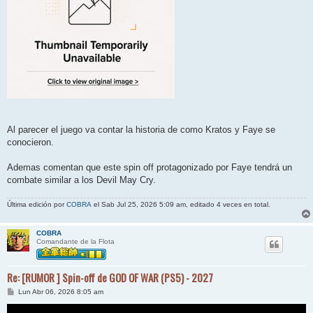
Al parecer el juego va contar la historia de como Kratos y Faye se
conocieron.
Ademas comentan que este spin off protagonizado por Faye tendrá un
combate similar a los Devil May Cry.
Última edición por
COBRA
el Sab Jul 25, 2026 5:09 am, editado 4 veces en total.
COBRA
Comandante de la Flota
Re: [RUMOR ] Spin-off de GOD OF WAR (PS5) - 2027
M
Lun Abr 06, 2026 8:05 am
e
n