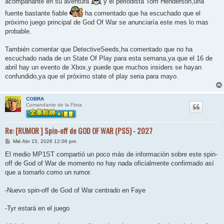
acompañante en su aventura
y el periodista Tom Henderson,una
j
e
fuente bastante fiable
ha comentado que ha escuchado que el
próximo juego principal de God Of War se anunciaría este mes lo mas
probable.
También comentar que DetectiveSeeds,ha comentado que no ha
escuchado nada de un State Of Play para esta semana,ya que el 16 de
abril hay un evento de Xbox,y puede que muchos insiders se hayan
confundido,ya que el próximo state of play seria para mayo.
COBRA
Comandante de la Flota
Re: [RUMOR ] Spin-off de GOD OF WAR (PS5) - 2027
M
Mié Abr 15, 2026 12:06 pm
e
n
El medio MP1ST compartió un poco más de información sobre este spin-
s
off de God of War de momento no hay nada oficialmente confirmado así
a
j
que a tomarlo como un rumor.
e
-Nuevo spin-off de God of War centrado en Faye
-Tyr estará en el juego