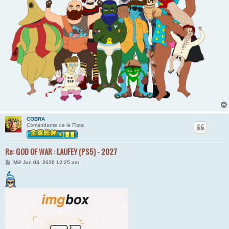
COBRA
Comandante de la Flota
Re: GOD OF WAR : LAUFEY (PS5) - 2027
M
Mié Jun 03, 2026 12:25 am
e
n
s
a
j
e