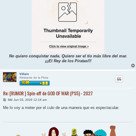
No quiero conquistar nada. Quiero ser el tío más libre del mar.
¡¡¡El Rey de los Piratas!!!
Villain
Almirante de la Flota
Re: [RUMOR ] Spin-off de GOD OF WAR (PS5) - 2027
M
Mié Jun 03, 2026 12:16 am
e
n
Me lo voy a meter por el culo de una manera que es espectacular.
s
a
j
e