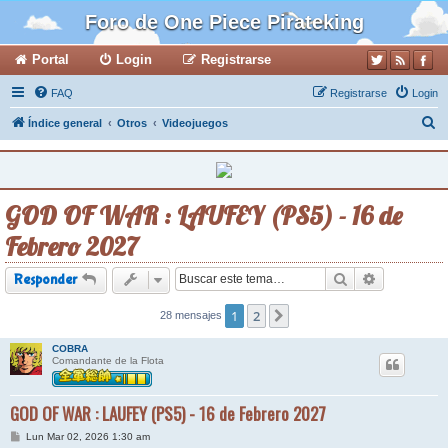
Foro de One Piece Pirateking
Portal
Login
Registrarse
FAQ
Registrarse
Login
B
Índice general
Otros
Videojuegos
u
s
c
GOD OF WAR : LAUFEY (PS5) - 16 de
a
Febrero 2027
r
Buscar
Búsqueda a
Responder
1
2
28 mensajes
Siguiente
COBRA
Comandante de la Flota
GOD OF WAR : LAUFEY (PS5) - 16 de Febrero 2027
M
Lun Mar 02, 2026 1:30 am
e