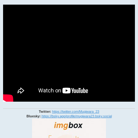
Twitter:
https://twitter.com/Mugiwara_23
Bluesky:
https://bsky.app/profile/mugiwara23.bsky.social