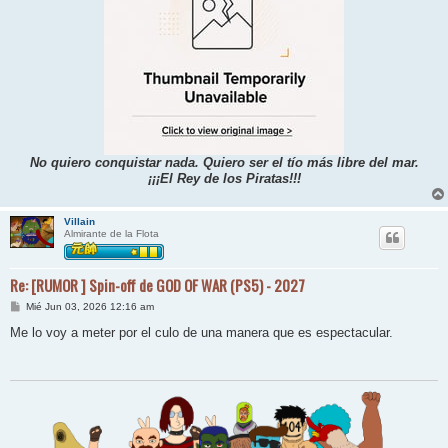
No quiero conquistar nada. Quiero ser el tío más libre del mar.
¡¡¡El Rey de los Piratas!!!
Villain
Almirante de la Flota
Re: [RUMOR ] Spin-off de GOD OF WAR (PS5) - 2027
M
Mié Jun 03, 2026 12:16 am
e
n
Me lo voy a meter por el culo de una manera que es espectacular.
s
a
j
e