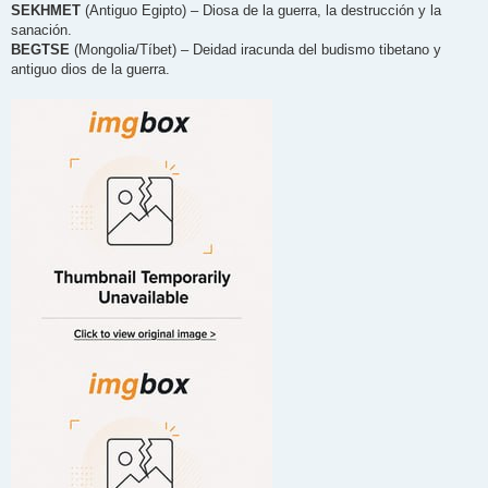
n
SEKHMET
(Antiguo Egipto) – Diosa de la guerra, la destrucción y la
s
sanación.
a
j
BEGTSE
(Mongolia/Tíbet) – Deidad iracunda del budismo tibetano y
e
antiguo dios de la guerra.