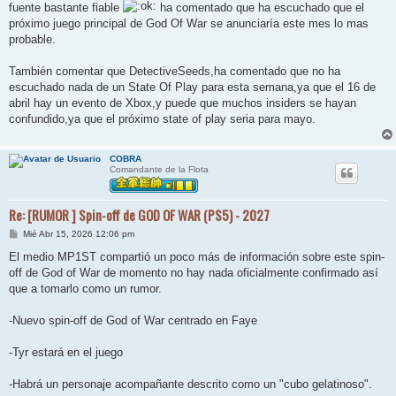
j
fuente bastante fiable
ha comentado que ha escuchado que el
e
próximo juego principal de God Of War se anunciaría este mes lo mas
probable.
También comentar que DetectiveSeeds,ha comentado que no ha
escuchado nada de un State Of Play para esta semana,ya que el 16 de
abril hay un evento de Xbox,y puede que muchos insiders se hayan
confundido,ya que el próximo state of play seria para mayo.
COBRA
Comandante de la Flota
Re: [RUMOR ] Spin-off de GOD OF WAR (PS5) - 2027
M
Mié Abr 15, 2026 12:06 pm
e
n
El medio MP1ST compartió un poco más de información sobre este spin-
s
off de God of War de momento no hay nada oficialmente confirmado así
a
j
que a tomarlo como un rumor.
e
-Nuevo spin-off de God of War centrado en Faye
-Tyr estará en el juego
-Habrá un personaje acompañante descrito como un "cubo gelatinoso".