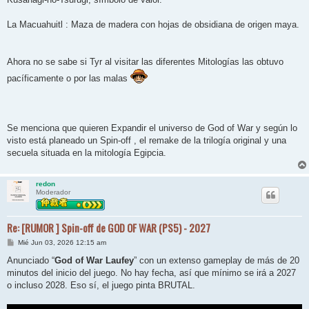
La Macuahuitl : Maza de madera con hojas de obsidiana de origen maya.
Ahora no se sabe si Tyr al visitar las diferentes Mitologías las obtuvo
pacíficamente o por las malas
Se menciona que quieren Expandir el universo de God of War y según lo
visto está planeado un Spin-off , el remake de la trilogía original y una
secuela situada en la mitología Egipcia.
redon
Moderador
Re: [RUMOR ] Spin-off de GOD OF WAR (PS5) - 2027
M
Mié Jun 03, 2026 12:15 am
e
n
Anunciado “
God of War Laufey
” con un extenso gameplay de más de 20
s
minutos del inicio del juego. No hay fecha, así que mínimo se irá a 2027
a
j
o incluso 2028. Eso sí, el juego pinta BRUTAL.
e