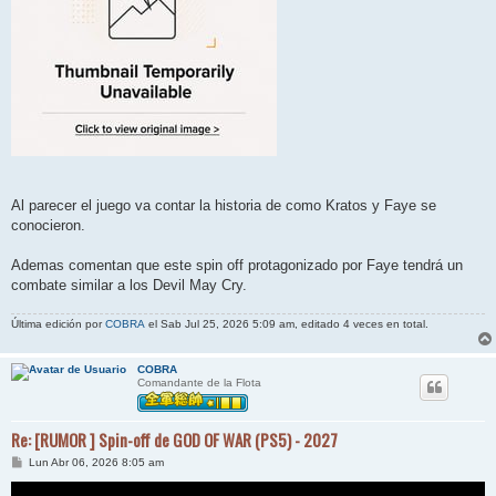
Al parecer el juego va contar la historia de como Kratos y Faye se
conocieron.
Ademas comentan que este spin off protagonizado por Faye tendrá un
combate similar a los Devil May Cry.
Última edición por
COBRA
el Sab Jul 25, 2026 5:09 am, editado 4 veces en total.
COBRA
Comandante de la Flota
Re: [RUMOR ] Spin-off de GOD OF WAR (PS5) - 2027
M
Lun Abr 06, 2026 8:05 am
e
n