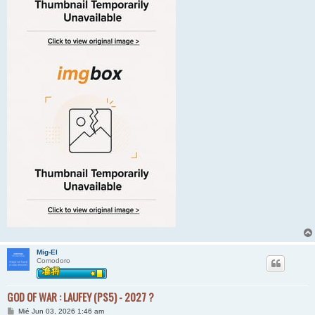
Mig-El
Comodoro
GOD OF WAR : LAUFEY (PS5) - 2027 ?
M
Mié Jun 03, 2026 1:46 am