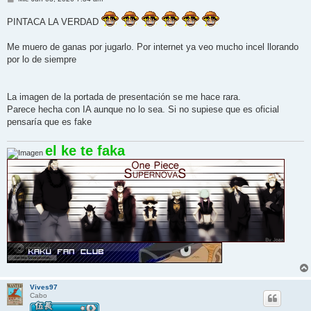
e
n
PINTACA LA VERDAD
s
a
j
Me muero de ganas por jugarlo. Por internet ya veo mucho incel llorando
e
por lo de siempre
La imagen de la portada de presentación se me hace rara.
Parece hecha con IA aunque no lo sea. Si no supiese que es oficial
pensaría que es fake
el ke te faka
Vives97
Cabo