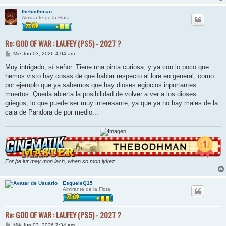
thebodhman
Almirante de la Flota
Re: GOD OF WAR : LAUFEY (PS5) - 2027 ?
M
Mié Jun 03, 2026 4:04 am
e
n
Muy intrigado, sí señor. Tiene una pinta curiosa, y ya con lo poco que
s
hemos visto hay cosas de que hablar respecto al lore en general, como
a
j
por ejemplo que ya sabemos que hay dioses egipcios inportantes
e
muertos. Queda abierta la posibilidad de volver a ver a los dioses
griegos, lo que puede ser muy interesante, ya que ya no hay males de la
caja de Pandora de por medio...
For þe lur may mon lach, when so mon lykez.
EsqueleQ15
Almirante de la Flota
Re: GOD OF WAR : LAUFEY (PS5) - 2027 ?
M
Mié Jun 03, 2026 7:34 am