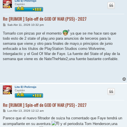
Lito El Pelirrojo
Capitán
Re: [RUMOR ] Spin-off de GOD OF WAR (PS5) - 2027
M
Sab Abr 11, 2026 10:32 pm
e
n
Tomarlo con pinzas por el momento
ya que se me hace raro que
s
todo esto de 2 state of play,uno para anuncios de terceros para la
a
j
semana que viene,y otro para finales de mayo,o principios de junio
e
enfocado a los títulos de PlayStation Studios como Wolverine,
Intergalactic y el God Of War de Faye. La fuente del State of play de la
semana que viene es de NateTheHate2,una fuente bastante confiable.
Lito El Pelirrojo
Capitán
Re: [RUMOR ] Spin-off de GOD OF WAR (PS5) - 2027
M
Lun Abr 13, 2026 12:12 am
e
n
Parece que el nuevo filtrador de suiza ha comentado que Faye tendrá un
s
acompañante en su aventura
y el periodista Tom Henderson,una
a