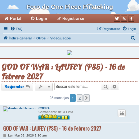
Foro de One Piece Pirateking
Portal
Login
Registrarse
FAQ
Registrarse
Login
B
Índice general
Otros
Videojuegos
u
s
c
GOD OF WAR : LAUFEY (PS5) - 16 de
a
Febrero 2027
r
Buscar
Búsqueda a
Responder
1
2
28 mensajes
Siguiente
COBRA
Comandante de la Flota
GOD OF WAR : LAUFEY (PS5) - 16 de Febrero 2027
M
Lun Mar 02, 2026 1:30 am
e