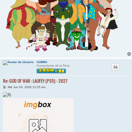
COBRA
Comandante de la Flota
Re: GOD OF WAR : LAUFEY (PS5) - 2027
M
Mié Jun 03, 2026 12:25 am
e
n
s
a
j
e