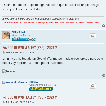
e
n
¿Cómo es que esta gente logra venderte que un cubo es un personaje
s
serio y te lo crees sin dudar?
a
j
e
El hijo de Makino es de Ace, hasta que me demuestren lo contrario.
Zeff: Pata de Palo
,
Crocodile: Garfio
.
Espero al pirata tuerto. Pero tuerto verdadero con parche. Zoro no cuenta
Willy Toledo
Sargento Mayor
Re: GOD OF WAR : LAUFEY (PS5) - 2027 ?
M
Mié Jun 03, 2026 2:13 am
e
n
En mi vida he tocado un God of War (no por nada en concreto), pero éste
s
me lo voy a pillar día 1 sólo por el puto cubo.
a
j
e
COBRA
Comandante de la Flota
Re: GOD OF WAR : LAUFEY (PS5) - 2027 ?
M
Mié Jun 03, 2026 2:26 am
e