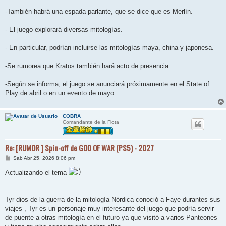
-También habrá una espada parlante, que se dice que es Merlín.
- El juego explorará diversas mitologías.
- En particular, podrían incluirse las mitologías maya, china y japonesa.
-Se rumorea que Kratos también hará acto de presencia.
-Según se informa, el juego se anunciará próximamente en el State of
Play de abril o en un evento de mayo.
COBRA
Comandante de la Flota
Re: [RUMOR ] Spin-off de GOD OF WAR (PS5) - 2027
M
Sab Abr 25, 2026 8:06 pm
e
n
Actualizando el tema
s
a
j
e
Tyr dios de la guerra de la mitología Nórdica conoció a Faye durantes sus
viajes , Tyr es un personaje muy interesante del juego que podría servir
de puente a otras mitología en el futuro ya que visitó a varios Panteones