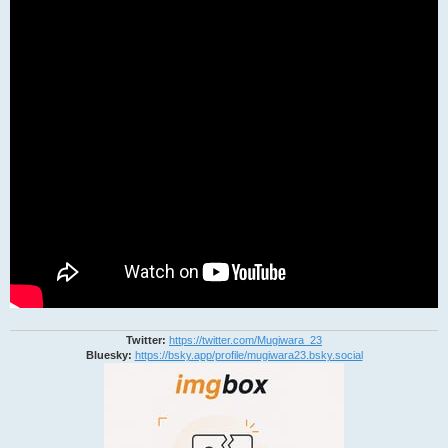
Twitter:
https://twitter.com/Mugiwara_23
Bluesky:
https://bsky.app/profile/mugiwara23.bsky.social