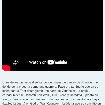
s
a
j
e
Unos de los primeros diseños conceptuales de Laufey de Jötunheim en
donde se la muestra como una guerrera, Faye era tan fuerte que en su
lucha contra Thor destruyeron una parte de Vanaheim . la actriz
estadounidense Deborah Ann Woll ( True Blood y Daredevil ) prestó su
voz , su rostro además que realizó la captura de movimiento para Faye
(Laufey la Justa) en God of War Ragnarok , la Jötnar que se convirtió en