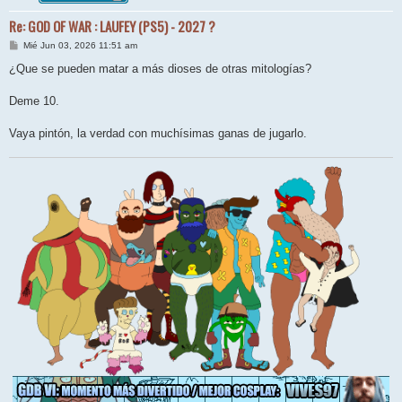
Re: GOD OF WAR : LAUFEY (PS5) - 2027 ?
M
Mié Jun 03, 2026 11:51 am
e
n
¿Que se pueden matar a más dioses de otras mitologías?
s
a
j
Deme 10.
e
Vaya pintón, la verdad con muchísimas ganas de jugarlo.