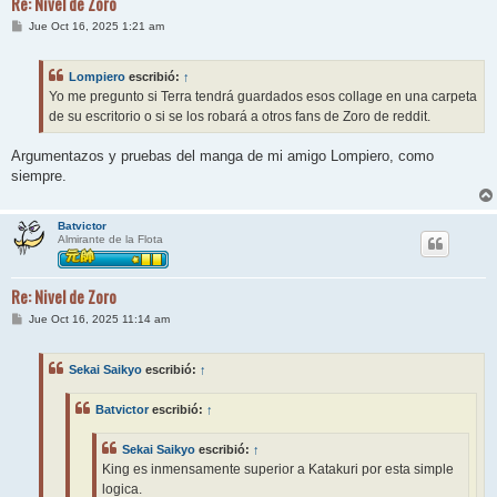
Re: Nivel de Zoro
M
Jue Oct 16, 2025 1:21 am
e
n
s
Lompiero
escribió:
↑
a
j
Yo me pregunto si Terra tendrá guardados esos collage en una carpeta
e
de su escritorio o si se los robará a otros fans de Zoro de reddit.
Argumentazos y pruebas del manga de mi amigo Lompiero, como
siempre.
Batvictor
Almirante de la Flota
Re: Nivel de Zoro
M
Jue Oct 16, 2025 11:14 am
e
n
s
Sekai Saikyo
escribió:
↑
a
j
e
Batvictor
escribió:
↑
Sekai Saikyo
escribió:
↑
King es inmensamente superior a Katakuri por esta simple
logica.