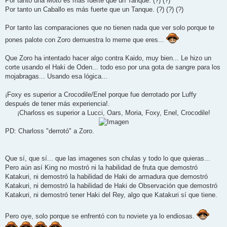
Por tanto una Moto es más fuerte que un Tanque. (?) (?)
Por tanto un Caballo es más fuerte que un Tanque. (?) (?) (?)
Por tanto las comparaciones que no tienen nada que ver solo porque te
pones palote con Zoro demuestra lo meme que eres...
Que Zoro ha intentado hacer algo contra Kaido, muy bien... Le hizo un
corte usando el Haki de Oden... todo eso por una gota de sangre para los
mojabragas... Usando esa lógica...
¡Foxy es superior a Crocodile/Enel porque fue derrotado por Luffy
después de tener más experiencia!.
¡Charloss es superior a Lucci, Oars, Moria, Foxy, Enel, Crocodile!
PD: Charloss "derrotó" a Zoro.
Que sí, que sí... que las imagenes son chulas y todo lo que quieras...
Pero aún así King no mostró ni la habilidad de fruta que demostró
Katakuri, ni demostró la habilidad de Haki de armadura que demostró
Katakuri, ni demostró la habilidad de Haki de Observación que demostró
Katakuri, ni demostró tener Haki del Rey, algo que Katakuri sí que tiene.
Pero oye, solo porque se enfrentó con tu noviete ya lo endiosas.