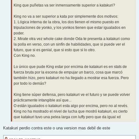
King que puñetas va ser inmensamente superior a katakuri?
King no va a ser superior a kata por simplemente dos motivos:
1. Lógica interna de la obra, los dos tienen el mismo puesto en
tripulaciones de yonko, y los yonkos tienen que estar igualados en
poder.
2. Mirate otra vez whole cake donde Oda te presenta a katakuri como
la polla en verso, con un sinfín de habilidades, que si puede ver el
futuro, que si es genial, que si esto que si lo otro.
Con King no.
Lo único que pude King estar por encima de katakuri es en stats de
fuerza bruta por la escena de empujar un barco, cosa que marcó
también hizo, pero katakuri no ha llegado a mostrar esa fuerza. Pero
por todo lo demás?
King tiene súper defensa, pero katakuri ve el futuro y se puede volver
prácticamente intangible así que...
O están igualados o katakuri esta algo por encima, pero no al revés.
King no ha mostrado el nivel de lucha que mostró katakuri, es cierto
que katakuri tuvo una pelea larga con luffy pero que da igual xd
Katakuri perdio contra este o una version mas debil de este