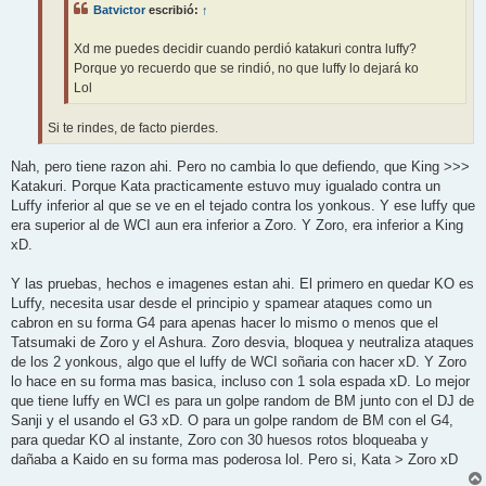
Batvictor
escribió:
↑
Xd me puedes decidir cuando perdió katakuri contra luffy?
Porque yo recuerdo que se rindió, no que luffy lo dejará ko
Lol
Si te rindes, de facto pierdes.
Nah, pero tiene razon ahi. Pero no cambia lo que defiendo, que King >>>
Katakuri. Porque Kata practicamente estuvo muy igualado contra un
Luffy inferior al que se ve en el tejado contra los yonkous. Y ese luffy que
era superior al de WCI aun era inferior a Zoro. Y Zoro, era inferior a King
xD.
Y las pruebas, hechos e imagenes estan ahi. El primero en quedar KO es
Luffy, necesita usar desde el principio y spamear ataques como un
cabron en su forma G4 para apenas hacer lo mismo o menos que el
Tatsumaki de Zoro y el Ashura. Zoro desvia, bloquea y neutraliza ataques
de los 2 yonkous, algo que el luffy de WCI soñaria con hacer xD. Y Zoro
lo hace en su forma mas basica, incluso con 1 sola espada xD. Lo mejor
que tiene luffy en WCI es para un golpe random de BM junto con el DJ de
Sanji y el usando el G3 xD. O para un golpe random de BM con el G4,
para quedar KO al instante, Zoro con 30 huesos rotos bloqueaba y
dañaba a Kaido en su forma mas poderosa lol. Pero si, Kata > Zoro xD