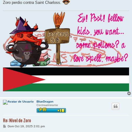
Zoro perdio contra Saint Charloss.
BlueDragon
Contraalmirante
Re: Nivel de Zoro
M
Dom Oct 19, 2025 2:01 pm
e