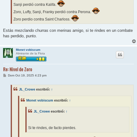
Sanji perdió contra Kalifa.
Zoro, Luffy, Sanji, Franky perdió contra Perona.
Zoro perdio contra Saint Charloss.
Estás mezclando churras con merinas amigo, si te rindes en un combate
has perdido, punto.
Monet vobiscum
Almirante de la Flota
Re: Nivel de Zoro
M
Dom Oct 19, 2025 4:23 pm
e
n
s
JL_Crowe
escribió:
↑
a
j
e
Monet vobiscum
escribió:
↑
JL_Crowe
escribió:
↑
Si te rindes, de facto pierdes.