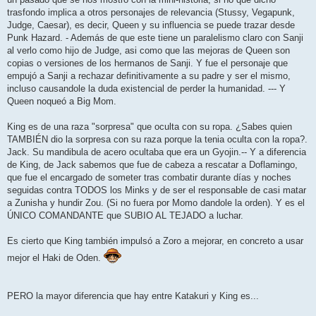
trasfondo implica a otros personajes de relevancia (Stussy, Vegapunk,
Judge, Caesar), es decir, Queen y su influencia se puede trazar desde
Punk Hazard. - Además de que este tiene un paralelismo claro con Sanji
al verlo como hijo de Judge, asi como que las mejoras de Queen son
copias o versiones de los hermanos de Sanji. Y fue el personaje que
empujó a Sanji a rechazar definitivamente a su padre y ser el mismo,
incluso causandole la duda existencial de perder la humanidad. --- Y
Queen noqueó a Big Mom.
King es de una raza "sorpresa" que oculta con su ropa. ¿Sabes quien
TAMBIÉN dio la sorpresa con su raza porque la tenia oculta con la ropa?.
Jack. Su mandibula de acero ocultaba que era un Gyojin.-- Y a diferencia
de King, de Jack sabemos que fue de cabeza a rescatar a Doflamingo,
que fue el encargado de someter tras combatir durante días y noches
seguidas contra TODOS los Minks y de ser el responsable de casi matar
a Zunisha y hundir Zou. (Si no fuera por Momo dandole la orden). Y es el
ÚNICO COMANDANTE que SUBIO AL TEJADO a luchar.
Es cierto que King también impulsó a Zoro a mejorar, en concreto a usar
mejor el Haki de Oden.
PERO la mayor diferencia que hay entre Katakuri y King es...