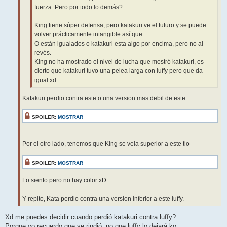
fuerza. Pero por todo lo demás?
King tiene súper defensa, pero katakuri ve el futuro y se puede
volver prácticamente intangible así que...
O están igualados o katakuri esta algo por encima, pero no al
revés.
King no ha mostrado el nivel de lucha que mostró katakuri, es
cierto que katakuri tuvo una pelea larga con luffy pero que da
igual xd
Katakuri perdio contra este o una version mas debil de este
SPOILER:
MOSTRAR
Por el otro lado, tenemos que King se veia superior a este tio
SPOILER:
MOSTRAR
Lo siento pero no hay color xD.
Y repito, Kata perdio contra una version inferior a este luffy.
Xd me puedes decidir cuando perdió katakuri contra luffy?
Porque yo recuerdo que se rindió, no que luffy lo dejará ko