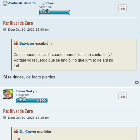
JL_Crowe
Aprendiz
Re: Nivel de Zoro
M
Dom Oct 19, 2025 12:08 pm
e
n
s
Batvictor
escribió:
↑
a
j
e
Xd me puedes decidir cuando perdió katakuri contra luffy?
Porque yo recuerdo que se rindió, no que luffy lo dejará ko
Lol
Si te rindes, de facto pierdes.
Sekai Saikyo
Sargento
Re: Nivel de Zoro
M
Dom Oct 19, 2025 12:16 pm
e
n
s
JL_Crowe
escribió:
↑
a
j
e