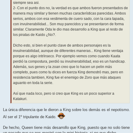
siempre sea asi.
2- Con el punto dos no, la verdad es que ambos fueron presentados de
manera muy similar y tienen muchas características parecidas. Ambos
serios, ambos con esa vestimenta de cuero sado, con la cara tapada,
con invulnerabilidad... Son muy parecidos y se presentaron de forma
similar. Claramente Oda le dio mas desarrollo a King que al resto de
los piratas de Kaido ¿No?.
Dicho esto, si bien el punto clave de ambos personajes es la
invulnerabilidad, aunque de diferentes maneras... King tiene ventaja
porque es algo intrínseco. Por ejemplo vemos como cuando Kaata
perdió la compostura, perdió su invulnerabilidad, eso es un handicap.
Además, sus genes y la zoan creo que lo hacen un pelin más
completo, pues como tu dices en fuerza King demostró mas, pero en
resistencia tambien, King fue el enemigo de Zoro que más ataques
aguanto en toda la serie.
Así que nada loco, pero si creo que King es un poco superior a
Katakuri.
La única diferencia que le dieron a King sobre los demás es el nepotismo.
Al ser el 1º tripulante de Kaido.
De hecho, Queen tiene más desarrollo que King, puesto que no solo tiene
un pasado que se nos mostró con la mini-historia, si no que dicho