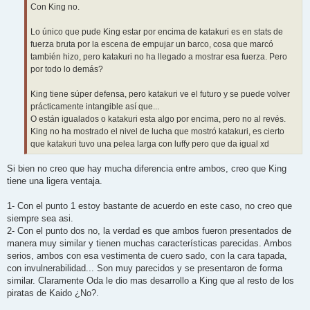
Con King no.
Lo único que pude King estar por encima de katakuri es en stats de
fuerza bruta por la escena de empujar un barco, cosa que marcó
también hizo, pero katakuri no ha llegado a mostrar esa fuerza. Pero
por todo lo demás?
King tiene súper defensa, pero katakuri ve el futuro y se puede volver
prácticamente intangible así que...
O están igualados o katakuri esta algo por encima, pero no al revés.
King no ha mostrado el nivel de lucha que mostró katakuri, es cierto
que katakuri tuvo una pelea larga con luffy pero que da igual xd
Si bien no creo que hay mucha diferencia entre ambos, creo que King
tiene una ligera ventaja.
1- Con el punto 1 estoy bastante de acuerdo en este caso, no creo que
siempre sea asi.
2- Con el punto dos no, la verdad es que ambos fueron presentados de
manera muy similar y tienen muchas características parecidas. Ambos
serios, ambos con esa vestimenta de cuero sado, con la cara tapada,
con invulnerabilidad... Son muy parecidos y se presentaron de forma
similar. Claramente Oda le dio mas desarrollo a King que al resto de los
piratas de Kaido ¿No?.