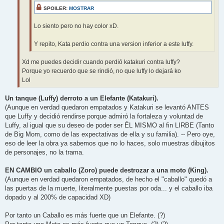
SPOILER:
MOSTRAR
Lo siento pero no hay color xD.
Y repito, Kata perdio contra una version inferior a este luffy.
Xd me puedes decidir cuando perdió katakuri contra luffy?
Porque yo recuerdo que se rindió, no que luffy lo dejará ko
Lol
Un tanque (Luffy) derroto a un Elefante (Katakuri).
(Aunque en verdad quedaron empatados y Katakuri se levantó ANTES
que Luffy y decidió rendirse porque admiró la fortaleza y voluntad de
Luffy, al igual que su deseo de poder ser ÉL MISMO al fin LIRBE (Tanto
de Big Mom, como de las expectativas de ella y su familia). -- Pero oye,
eso de leer la obra ya sabemos que no lo haces, solo muestras dibujitos
de personajes, no la trama.
EN CAMBIO un caballo (Zoro) puede destrozar a una moto (King).
(Aunque en verdad quedaron empatados, de hecho el "caballo" quedó a
las puertas de la muerte, literalmente puestas por oda... y el caballo iba
dopado y al 200% de capacidad XD)
Por tanto un Caballo es más fuerte que un Elefante. (?)