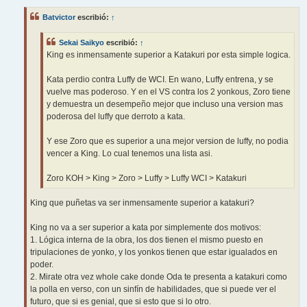
n
s
Batvictor
escribió:
↑
a
j
e
Sekai Saikyo
escribió:
↑
King es inmensamente superior a Katakuri por esta simple logica.
Kata perdio contra Luffy de WCI. En wano, Luffy entrena, y se
vuelve mas poderoso. Y en el VS contra los 2 yonkous, Zoro tiene
y demuestra un desempeño mejor que incluso una version mas
poderosa del luffy que derroto a kata.
Y ese Zoro que es superior a una mejor version de luffy, no podia
vencer a King. Lo cual tenemos una lista asi.
Zoro KOH > King > Zoro > Luffy > Luffy WCI > Katakuri
King que puñetas va ser inmensamente superior a katakuri?
King no va a ser superior a kata por simplemente dos motivos:
1. Lógica interna de la obra, los dos tienen el mismo puesto en
tripulaciones de yonko, y los yonkos tienen que estar igualados en
poder.
2. Mirate otra vez whole cake donde Oda te presenta a katakuri como
la polla en verso, con un sinfín de habilidades, que si puede ver el
futuro, que si es genial, que si esto que si lo otro.