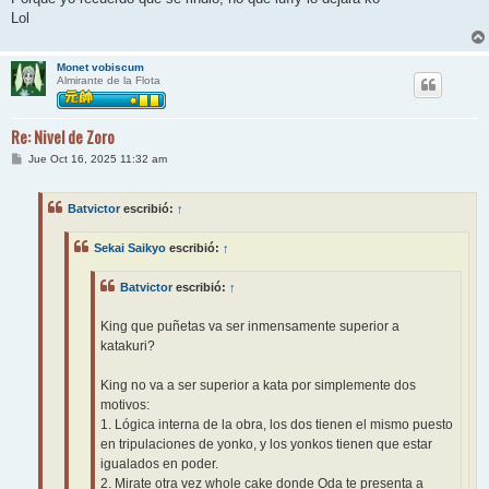
Lol
Monet vobiscum
Almirante de la Flota
Re: Nivel de Zoro
M
Jue Oct 16, 2025 11:32 am
e
n
s
Batvictor
escribió:
↑
a
j
e
Sekai Saikyo
escribió:
↑
Batvictor
escribió:
↑
King que puñetas va ser inmensamente superior a
katakuri?
King no va a ser superior a kata por simplemente dos
motivos:
1. Lógica interna de la obra, los dos tienen el mismo puesto
en tripulaciones de yonko, y los yonkos tienen que estar
igualados en poder.
2. Mirate otra vez whole cake donde Oda te presenta a