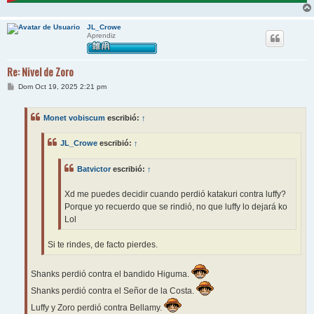
JL_Crowe
Aprendiz
Re: Nivel de Zoro
M
Dom Oct 19, 2025 2:21 pm
e
n
s
Monet vobiscum
escribió:
↑
a
j
e
JL_Crowe
escribió:
↑
Batvictor
escribió:
↑
Xd me puedes decidir cuando perdió katakuri contra luffy?
Porque yo recuerdo que se rindió, no que luffy lo dejará ko
Lol
Si te rindes, de facto pierdes.
Shanks perdió contra el bandido Higuma.
Shanks perdió contra el Señor de la Costa.
Luffy y Zoro perdió contra Bellamy.