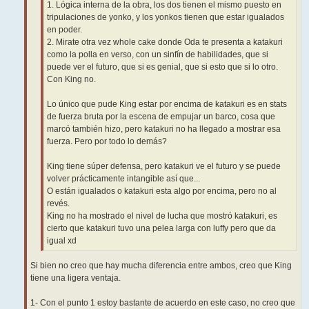
1. Lógica interna de la obra, los dos tienen el mismo puesto en
tripulaciones de yonko, y los yonkos tienen que estar igualados
en poder.
2. Mirate otra vez whole cake donde Oda te presenta a katakuri
como la polla en verso, con un sinfín de habilidades, que si
puede ver el futuro, que si es genial, que si esto que si lo otro.
Con King no.
Lo único que pude King estar por encima de katakuri es en stats
de fuerza bruta por la escena de empujar un barco, cosa que
marcó también hizo, pero katakuri no ha llegado a mostrar esa
fuerza. Pero por todo lo demás?
King tiene súper defensa, pero katakuri ve el futuro y se puede
volver prácticamente intangible así que...
O están igualados o katakuri esta algo por encima, pero no al
revés.
King no ha mostrado el nivel de lucha que mostró katakuri, es
cierto que katakuri tuvo una pelea larga con luffy pero que da
igual xd
Si bien no creo que hay mucha diferencia entre ambos, creo que King
tiene una ligera ventaja.
1- Con el punto 1 estoy bastante de acuerdo en este caso, no creo que