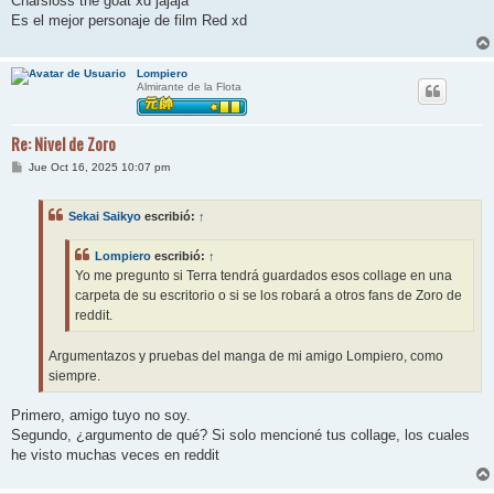
Charsloss the goat xd jajaja
s
Es el mejor personaje de film Red xd
a
j
e
Lompiero
Almirante de la Flota
Re: Nivel de Zoro
M
Jue Oct 16, 2025 10:07 pm
e
n
s
Sekai Saikyo
escribió:
↑
a
j
e
Lompiero
escribió:
↑
Yo me pregunto si Terra tendrá guardados esos collage en una
carpeta de su escritorio o si se los robará a otros fans de Zoro de
reddit.
Argumentazos y pruebas del manga de mi amigo Lompiero, como
siempre.
Primero, amigo tuyo no soy.
Segundo, ¿argumento de qué? Si solo mencioné tus collage, los cuales
he visto muchas veces en reddit