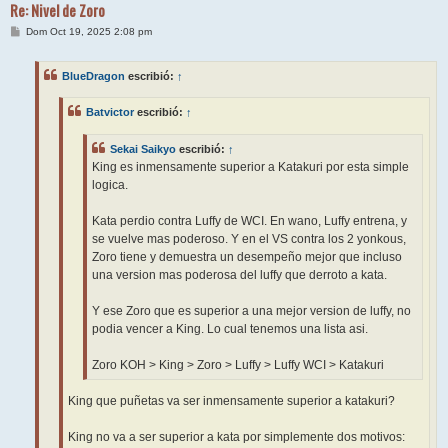
Re: Nivel de Zoro
M
Dom Oct 19, 2025 2:08 pm
e
n
s
BlueDragon
escribió:
↑
a
j
e
Batvictor
escribió:
↑
Sekai Saikyo
escribió:
↑
King es inmensamente superior a Katakuri por esta simple
logica.
Kata perdio contra Luffy de WCI. En wano, Luffy entrena, y
se vuelve mas poderoso. Y en el VS contra los 2 yonkous,
Zoro tiene y demuestra un desempeño mejor que incluso
una version mas poderosa del luffy que derroto a kata.
Y ese Zoro que es superior a una mejor version de luffy, no
podia vencer a King. Lo cual tenemos una lista asi.
Zoro KOH > King > Zoro > Luffy > Luffy WCI > Katakuri
King que puñetas va ser inmensamente superior a katakuri?
King no va a ser superior a kata por simplemente dos motivos: