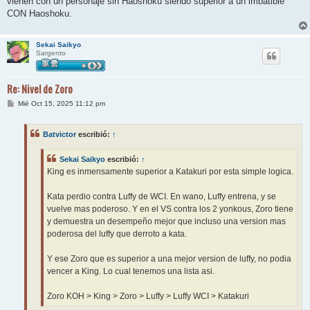
vienen con un personaje sin Haoshoku siendo superior a un imbatible
a
j
CON Haoshoku.
e
Sekai Saikyo
Sargento
Re: Nivel de Zoro
M
Mié Oct 15, 2025 11:12 pm
e
n
s
Batvictor
escribió:
↑
a
j
e
Sekai Saikyo
escribió:
↑
King es inmensamente superior a Katakuri por esta simple logica.
Kata perdio contra Luffy de WCI. En wano, Luffy entrena, y se
vuelve mas poderoso. Y en el VS contra los 2 yonkous, Zoro tiene
y demuestra un desempeño mejor que incluso una version mas
poderosa del luffy que derroto a kata.
Y ese Zoro que es superior a una mejor version de luffy, no podia
vencer a King. Lo cual tenemos una lista asi.
Zoro KOH > King > Zoro > Luffy > Luffy WCI > Katakuri