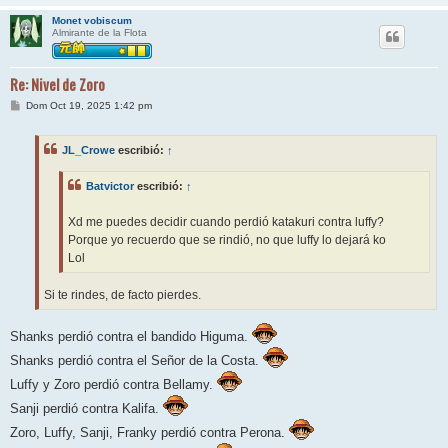
Monet vobiscum
Almirante de la Flota
Re: Nivel de Zoro
M
Dom Oct 19, 2025 1:42 pm
e
n
s
JL_Crowe
escribió:
↑
a
j
e
Batvictor
escribió:
↑
Xd me puedes decidir cuando perdió katakuri contra luffy?
Porque yo recuerdo que se rindió, no que luffy lo dejará ko
Lol
Si te rindes, de facto pierdes.
Shanks perdió contra el bandido Higuma.
Shanks perdió contra el Señor de la Costa.
Luffy y Zoro perdió contra Bellamy.
Sanji perdió contra Kalifa.
Zoro, Luffy, Sanji, Franky perdió contra Perona.