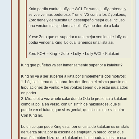
Kata perdio contra Luffy de WCI. En wano, Luffy entrena, y
se vuelve mas poderoso. Y en el VS contra los 2 yonkous,
Zoro tiene y demuestra un desempeño mejor que incluso
una version mas poderosa del luffy que derroto a kata.
Y ese Zoro que es superior a una mejor version de luffy, no
podia vencer a King. Lo cual tenemos una lista asi.
Zoro KOH > King > Zoro > Luffy > Luffy WCI > Katakuri
King que puñetas va ser inmensamente superior a katakuri?
King no va a ser superior a kata por simplemente dos motivos:
1. Lógica interna de la obra, los dos tienen el mismo puesto en
tripulaciones de yonko, y los yonkos tienen que estar igualados
en poder.
2. Mirate otra vez whole cake donde Oda te presenta a katakuri
como la polla en verso, con un sinfín de habilidades, que si
puede ver el futuro, que si es genial, que si esto que si lo otro.
Con King no.
Lo único que pude King estar por encima de katakuri es en stats
de fuerza bruta por la escena de empujar un barco, cosa que
marcó también hizo, pero katakuri no ha llegado a mostrar esa