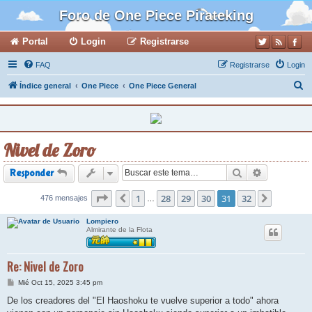
Foro de One Piece Pirateking
Portal
Login
Registrarse
FAQ
Registrarse
Login
B
Índice general
One Piece
One Piece General
u
s
c
Nivel de Zoro
a
r
Buscar
Búsqueda a
Responder
Página
1
31
de
28
32
29
30
31
32
476 mensajes
Anterior
Siguiente
…
Lompiero
Almirante de la Flota
Re: Nivel de Zoro
M
Mié Oct 15, 2025 3:45 pm
e
n
De los creadores del "El Haoshoku te vuelve superior a todo" ahora
s