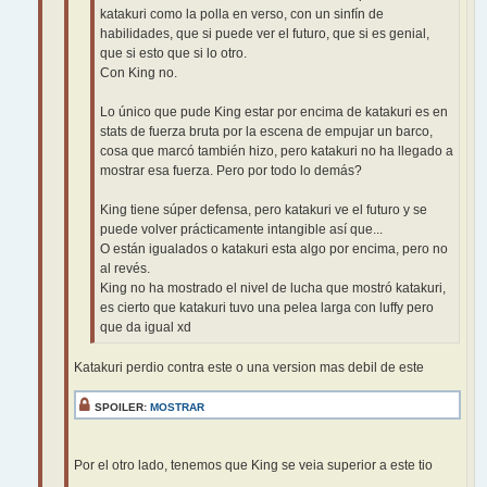
katakuri como la polla en verso, con un sinfín de
habilidades, que si puede ver el futuro, que si es genial,
que si esto que si lo otro.
Con King no.
Lo único que pude King estar por encima de katakuri es en
stats de fuerza bruta por la escena de empujar un barco,
cosa que marcó también hizo, pero katakuri no ha llegado a
mostrar esa fuerza. Pero por todo lo demás?
King tiene súper defensa, pero katakuri ve el futuro y se
puede volver prácticamente intangible así que...
O están igualados o katakuri esta algo por encima, pero no
al revés.
King no ha mostrado el nivel de lucha que mostró katakuri,
es cierto que katakuri tuvo una pelea larga con luffy pero
que da igual xd
Katakuri perdio contra este o una version mas debil de este
SPOILER:
MOSTRAR
Por el otro lado, tenemos que King se veia superior a este tio