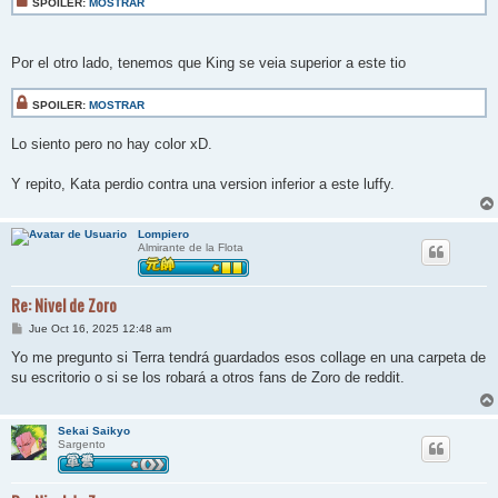
SPOILER:
MOSTRAR
Por el otro lado, tenemos que King se veia superior a este tio
SPOILER:
MOSTRAR
Lo siento pero no hay color xD.
Y repito, Kata perdio contra una version inferior a este luffy.
Lompiero
Almirante de la Flota
Re: Nivel de Zoro
M
Jue Oct 16, 2025 12:48 am
e
n
Yo me pregunto si Terra tendrá guardados esos collage en una carpeta de
s
su escritorio o si se los robará a otros fans de Zoro de reddit.
a
j
e
Sekai Saikyo
Sargento